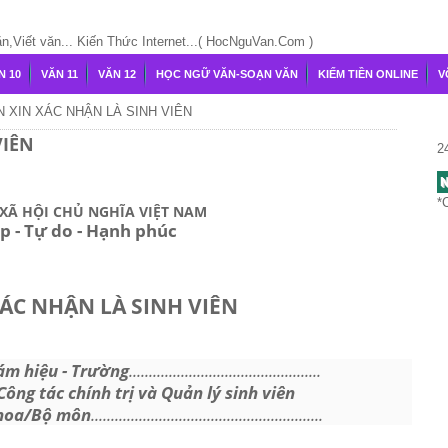
Viết văn... Kiến Thức Internet...( HocNguVan.Com )
N 10
VĂN 11
VĂN 12
HỌC NGỮ VĂN-SOẠN VĂN
KIẾM TIỀN ONLINE
V
 XIN XÁC NHẬN LÀ SINH VIÊN
VIÊN
2
N
*
XÃ HỘI CHỦ NGHĨA VIỆT NAM
p - Tự do - Hạnh phúc
ÁC NHẬN LÀ SINH VIÊN
ám hiệu - Trường
................................................
ông tác chính trị và Quản lý sinh viên
hoa/Bộ môn
..........................................................