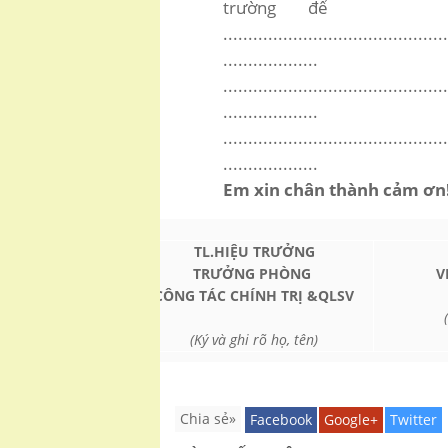
trường để
.............................................
...................
.............................................
...................
.............................................
...................
Em xin chân thành cảm ơn
TL.HIỆU TRƯỞNG
TRƯỞNG PHÒNG
V
CÔNG TÁC CHÍNH TRỊ &QLSV
(Ký và ghi rõ họ, tên)
Chia sẻ»
Facebook
Google+
Twitter