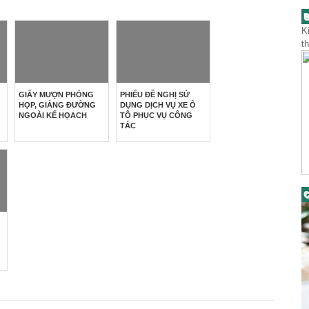
B
K
t
GIẤY MƯỢN PHÒNG
PHIẾU ĐỀ NGHỊ SỬ
HỌP, GIẢNG ĐƯỜNG
DỤNG DỊCH VỤ XE Ô
NGOÀI KẾ HỌACH
TÔ PHỤC VỤ CÔNG
TÁC
C