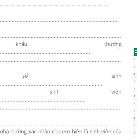
.........................................................................................
............................................................................
.............................................................................
ẩu thường
...........................................................
C
...........................................................................
số sinh
..................................................................
à sinh viên
........................................................
.............................................................................
........................................................................................
hà trường xác nhận cho em hiện là sinh viên của