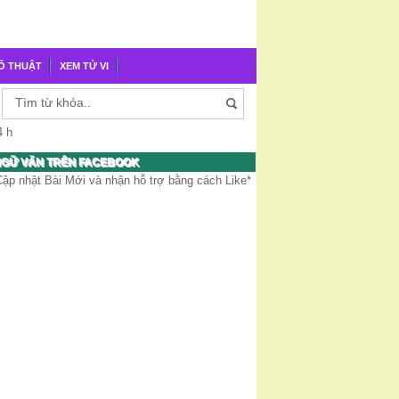
Õ THUẬT
XEM TỬ VI
4 h
GỮ VĂN TRÊN FACEBOOK
Cập nhật Bài Mới và nhận hỗ trợ bằng cách Like*