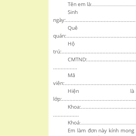
Tên em là
:....................................
Sinh
ngày:................................................
Quê
quán:................................................
Hộ kh
trú:.................................................
CMTND:....................................
................
Mã 
viên:................................................
Hiện l
lớp:.................................................
Khoa:......................................
.................
Khoá
:.............................................
Em làm đơn này kính mong n