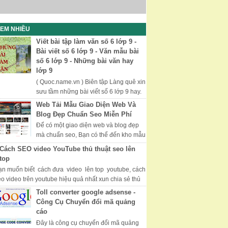
EM NHIỀU
Viết bài tập làm văn số 6 lớp 9 -
Bài viết số 6 lớp 9 - Văn mẫu bài
số 6 lớp 9 - Những bài văn hay
lớp 9
( Quoc.name.vn ) Biên tập Làng quê xin
sưu tầm những bài viết số 6 lớp 9 hay.
Chúc các bạn học tốt thi tốt. Những Bài
Web Tải Mẫu Giao Diện Web Và
Văn Hay, Văn Mẫu Lớp 9...
Blog Đẹp Chuẩn Seo Miễn Phí
Để có một giao diện web và blog đẹp
mà chuẩn seo, Bạn có thể đến kho mẫu
của Mythemeshop với nhiều giao diện
Cách SEO video YouTube thủ thuật seo lên
đẹp và được tối ưu hóa, đượ...
top
ạn muốn biết cách đưa video lên top youtube, cách
eo video trên youtube hiệu quả nhất xun chia sẻ thủ
uật seo video youtube hữ hiệu...
Toll converter google adsense -
Công Cụ Chuyển đổi mã quảng
cáo
Đây là công cụ chuyển đổi mã quảng