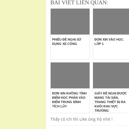
BÀI VIẾT LIÊN QUAN:
PHIẾU ĐỀ NGHỊ SỬ
ĐƠN XIN VÀO HỌC
DỤNG XE CÔNG
LỚP 1
ĐƠN XIN KHÔNG TÍNH
GIẤY ĐỀ NGHỊ ĐƯỢC
ĐIỂM HỌC PHẦN VÀO
MANG TÀI SẢN,
ĐIỂM TRUNG BÌNH
TRANG THIẾT BỊ RA
TÍCH LŨY
KHỎI KHU VỰC
TRƯỜNG
Thấy có ích thì Like ủng hộ nhé !