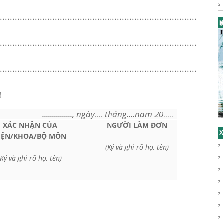
...............................................................................
H
...............................................................................
...............................................................................
!
..............., ngày
tháng....năm 20
....
.....
XÁC NHẬN CỦA
NGƯỜI LÀM ĐƠN
X
IỆN/KHOA/BỘ MÔN
(Ký và ghi rõ họ, tên)
(Ký và ghi rõ họ, tên)