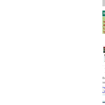
X
B
s
th