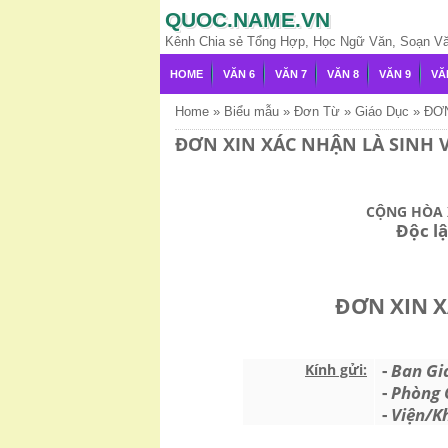
QUOC.NAME.VN
Kênh Chia sẻ Tổng Hợp, Học Ngữ Văn, Soạn Văn,
HOME
VĂN 6
VĂN 7
VĂN 8
VĂN 9
VĂ
Home
»
Biểu mẫu
»
Đơn Từ
»
Giáo Dục
»
ĐƠN
ĐƠN XIN XÁC NHẬN LÀ SINH 
CỘNG HÒA 
Độc lậ
ĐƠN XIN X
-
Ban Gi
Kính gửi:
-
Phòng C
-
Viện/K