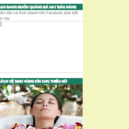
ẠN ĐANG MUỐN QUẢNG BÁ HAY BÁN HÀNG
iếm tiền và Kinh doanh trên Facebook phải biết
hứ này
ÁCH VỆ SINH VÙNG KÍN CHO THIẾU NỮ