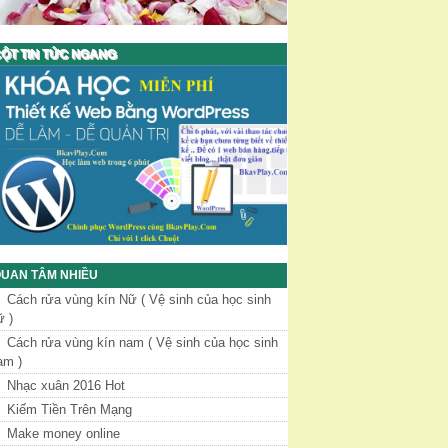
ỘT TIN TỨC NGANG
UAN TÂM NHIỀU
Cách rửa vùng kín Nữ ( Vệ sinh của học sinh
ữ )
Cách rửa vùng kín nam ( Vệ sinh của học sinh
am )
Nhạc xuân 2016 Hot
Kiếm Tiền Trên Mạng
Make money online