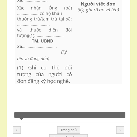
Người viết đơn
Xác nhận Ông (bà)
(Ký, ghi rõ họ và tên)
………………. có hộ khẩu
thường trú/tạm trú tại xã:
………………………..
và thuộc diện đối
tượng(1): ……………………
TM. UBND
xã
………………………….
(Ký
tên và đóng dấu)
(1) Ghi cụ thể đối
tượng của người có
đơn đăng ký học nghề.
‹
Trang chủ
›