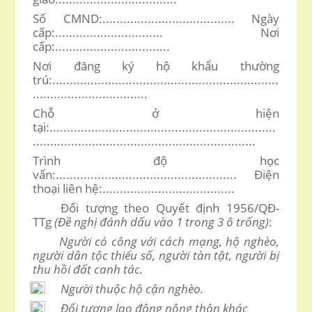
Số CMND
:
...................................... Ngày
cấp
:
............................... Nơi
cấp
:
.................................
Nơi đăng ký hộ khẩu thường
trú:.................................................................
.................................
Chỗ ở hiện
tại:.................................................................
................................................................
Trình độ học
vấn:.................................................... Điện
thoại liên hệ:......................................
Đối tượng theo Quyết định 1956/QĐ-
TTg
(Đề nghị đánh dấu vào 1 trong 3 ô trống)
:
Người có công với cách mạng, hộ nghèo,
người dân tộc thiểu số, người tàn tật, người bị
thu hồi đất canh tác.
Người thuộc hộ cận nghèo.
Đối tượng lao động nông thôn khác