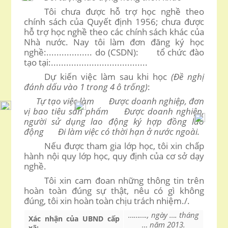
Tôi chưa được hỗ trợ học nghề theo
chính sách của Quyết định 1956; chưa được
hỗ trợ học nghề theo các chính sách khác của
Nhà nước. Nay tôi làm đơn đăng ký học
nghề:.................. do (CSDN): tổ chức đào
tạo tại:......................................
Dự kiến việc làm sau khi học
(Đề nghị
đánh dấu vào 1 trong 4 ô trống)
:
Tự tạo việc làm Được doanh nghiệp, đơn
vị bao tiêu sản phẩm Được doanh nghiệp,
người sử dụng lao động ký hợp đồng lao
động Đi làm việc có thời hạn ở nước ngoài.
Nếu được tham gia lớp học, tôi xin chấp
hành nội quy lớp học, quy định của cơ sở dạy
nghề.
Tôi xin cam đoan những thông tin trên
hoàn toàn đúng sự thật, nêu có gì không
đúng, tôi xin hoàn toàn chịu trách nhiệm./.
………., ngày …. tháng
Xác nhận của UBND cấp
… năm 2013.
xã:
…………........