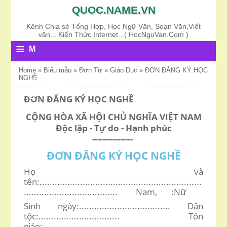
QUOC.NAME.VN
Kênh Chia sẻ Tổng Hợp, Học Ngữ Văn, Soạn Văn,Viết
văn... Kiến Thức Internet...( HocNguVan.Com )
≡
M
E
Home
»
Biểu mẫu
»
Đơn Từ
»
Giáo Dục
»
ĐƠN ĐĂNG KÝ HỌC
NGHỀ
N
U
ĐƠN ĐĂNG KÝ HỌC NGHỀ
CỘNG HÒA XÃ HỘI CHỦ NGHĨA VIỆT NAM
Độc lập - Tự do - Hạnh phúc
----------------
ĐƠN ĐĂNG KÝ HỌC NGHỀ
Họ và
tên:................................................................
.....................................
Nam, :Nữ
Sinh ngày:.................................... Dân
tộc:................................ Tôn
giáo:..................................