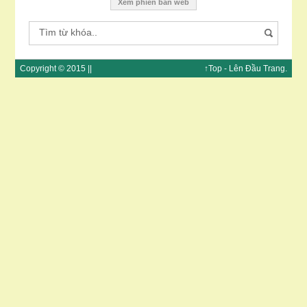
Xem phiên bản web
Copyright © 2015 ||
↑Top
- Lên Đầu
Trang
.