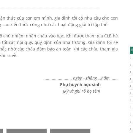
..............................................................................
hận thức của con em mình, gia đình tôi có nhu cầu cho con
 cao kiến thức cũng như các hoạt động giải trí tập thể.
cô chủ nhiệm nhận cháu vào học. Khi được tham gia CLB hè
n tốt các nội quy, quy định của nhà trường. Gia đình tôi sẽ
hắc nhở các cháu đảm bảo an toàn khi các cháu tham gia
C
hi ra về.
......................., ngày….tháng….năm.......
Phụ huynh học sinh
(Ký và ghi rõ họ tên)