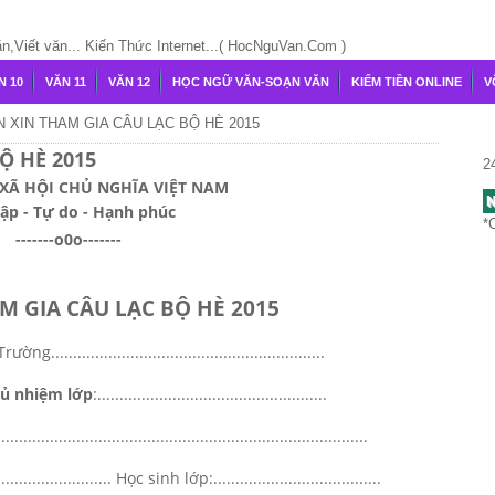
Viết văn... Kiến Thức Internet...( HocNguVan.Com )
N 10
VĂN 11
VĂN 12
HỌC NGỮ VĂN-SOẠN VĂN
KIẾM TIỀN ONLINE
V
 XIN THAM GIA CÂU LẠC BỘ HÈ 2015
Ộ HÈ 2015
2
XÃ HỘI CHỦ NGHĨA VIỆT NAM
N
lập - Tự do - Hạnh phúc
*
-------o0o-------
M GIA CÂU LẠC BỘ HÈ 2015
.............................................................
hủ nhiệm lớp
:....................................................
.................................................................................
..................... Học sinh lớp:......................................