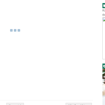
B
K
t
C