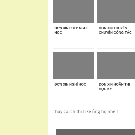
ĐƠN XIN PHÉP NGHỈ
ĐƠN XIN THUYÊN
HỌC
CHUYỂN CÔNG TÁC
ĐƠN XIN NGHỈ HỌC
ĐƠN XIN HOÃN THI
HỌC KỲ
Thấy có ích thì Like ủng hộ nhé !