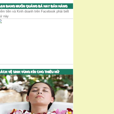
ẠN ĐANG MUỐN QUẢNG BÁ HAY BÁN HÀNG
iếm tiền và Kinh doanh trên Facebook phải biết
hứ này
ÁCH VỆ SINH VÙNG KÍN CHO THIẾU NỮ