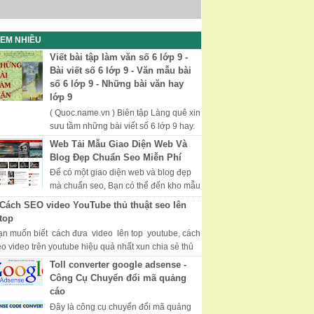
EM NHIỀU
Viết bài tập làm văn số 6 lớp 9 -
Bài viết số 6 lớp 9 - Văn mẫu bài
số 6 lớp 9 - Những bài văn hay
lớp 9
( Quoc.name.vn ) Biên tập Làng quê xin
sưu tầm những bài viết số 6 lớp 9 hay.
Chúc các bạn học tốt thi tốt. Những Bài
Web Tải Mẫu Giao Diện Web Và
Văn Hay, Văn Mẫu Lớp 9...
Blog Đẹp Chuẩn Seo Miễn Phí
Để có một giao diện web và blog đẹp
mà chuẩn seo, Bạn có thể đến kho mẫu
của Mythemeshop với nhiều giao diện
Cách SEO video YouTube thủ thuật seo lên
đẹp và được tối ưu hóa, đượ...
top
ạn muốn biết cách đưa video lên top youtube, cách
eo video trên youtube hiệu quả nhất xun chia sẻ thủ
uật seo video youtube hữ hiệu...
Toll converter google adsense -
Công Cụ Chuyển đổi mã quảng
cáo
Đây là công cụ chuyển đổi mã quảng