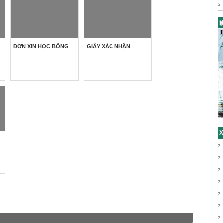
H
ĐƠN XIN HỌC BỔNG
GIẤY XÁC NHẬN
X