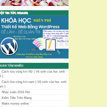
ỘT TIN TỨC NGANG
UAN TÂM NHIỀU
Cách rửa vùng kín Nữ ( Vệ sinh của học sinh
ữ )
Cách rửa vùng kín nam ( Vệ sinh của học sinh
am )
Nhạc xuân 2016 Hot
Kiếm Tiền Trên Mạng
Make money online