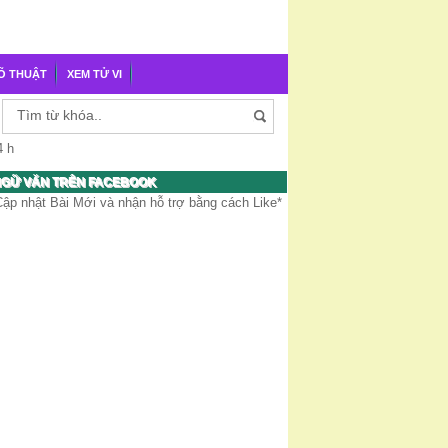
Õ THUẬT
XEM TỬ VI
4 h
GỮ VĂN TRÊN FACEBOOK
Cập nhật Bài Mới và nhận hỗ trợ bằng cách Like*