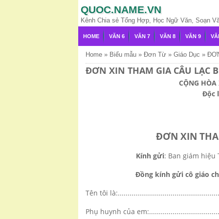
QUOC.NAME.VN
Kênh Chia sẻ Tổng Hợp, Học Ngữ Văn, Soạn Văn,
HOME
VĂN 6
VĂN 7
VĂN 8
VĂN 9
VĂ
Home
»
Biểu mẫu
»
Đơn Từ
»
Giáo Dục
»
ĐƠN
ĐƠN XIN THAM GIA CÂU LẠC B
CỘNG HÒA 
Độc 
ĐƠN XIN THA
Kính gửi
: Ban giám hiệu Trường.
Đồng kính gửi cô giáo c
Tên tôi là:......................................................
Phụ huynh của em:........................................