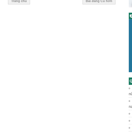
Trang chủ
Bài đăng Cũ hơn
C
Q
n
n