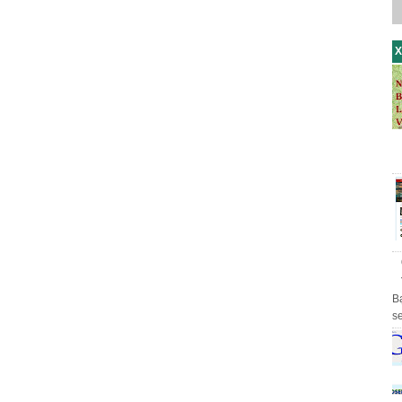
X
B
s
th