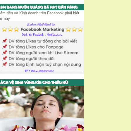
ẠN ĐANG MUỐN QUẢNG BÁ HAY BÁN HÀNG
iếm tiền và Kinh doanh trên Facebook phải biết
hứ này
ÁCH VỆ SINH VÙNG KÍN CHO THIẾU NỮ