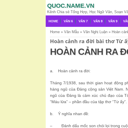
QUOC.NAME.VN
Kênh Chia sẻ Tổng Hợp, Học Ngữ Văn, Soạn Văn,
HOME
VĂN 6
VĂN 7
VĂN 8
VĂN 9
VĂ
Home
»
Văn Mẫu
»
Văn Nghị Luận
»
Hoàn cảnh
Hoàn cảnh ra đời bài thơ Từ ấ
HOÀN CẢNH RA ĐỜ
a. Hoàn cảnh ra đời:
Tháng 7/1938, sau thời gian hoạt động 
hàng ngũ của Đảng cộng sản Việt Nam. N
ngũ của Đảng là cảm xúc chủ đạo của Tố 
“Máu lửa” – phần đầu của tập thơ “Từ ấy”.
b. Ý nghĩa nhan đề:
– Đánh dấu mốc son chói lọi trong cuộc