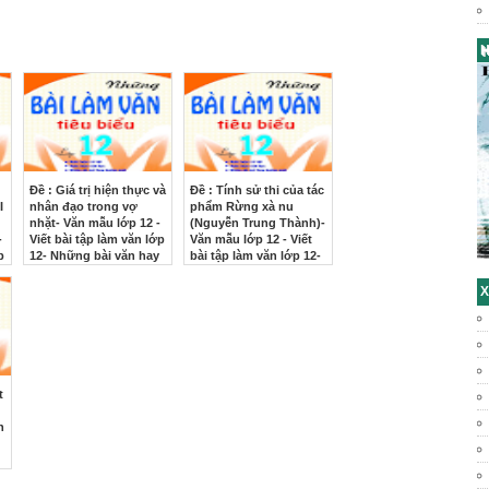
H
Đề : Giá trị hiện thực và
Đề : Tính sử thi của tác
I
nhân đạo trong vợ
phẩm Rừng xà nu
nhặt- Văn mẫu lớp 12 -
(Nguyễn Trung Thành)-
-
Viết bài tập làm văn lớp
Văn mẫu lớp 12 - Viết
p
12- Những bài văn hay
bài tập làm văn lớp 12-
lớp 12
Những bài văn hay lớp
12
X
t
n
m