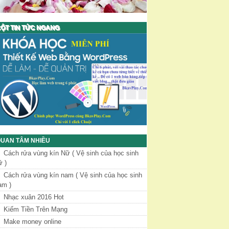
ỘT TIN TỨC NGANG
UAN TÂM NHIỀU
Cách rửa vùng kín Nữ ( Vệ sinh của học sinh
ữ )
Cách rửa vùng kín nam ( Vệ sinh của học sinh
am )
Nhạc xuân 2016 Hot
Kiếm Tiền Trên Mạng
Make money online