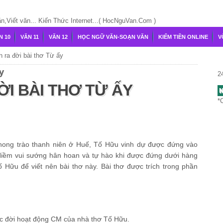
Viết văn... Kiến Thức Internet...( HocNguVan.Com )
N 10
VĂN 11
VĂN 12
HỌC NGỮ VĂN-SOẠN VĂN
KIẾM TIỀN ONLINE
V
 ra đời bài thơ Từ ấy
y
2
I BÀI THƠ TỪ ẤY
N
*
phong trào thanh niên ở Huế, Tố Hữu vinh dự được đứng vào
iềm vui sướng hân hoan và tự hào khi được đứng dưới hàng
Hữu để viết nên bài thơ này. Bài thơ được trích trong phần
 đời hoạt động CM của nhà thơ Tố Hữu.