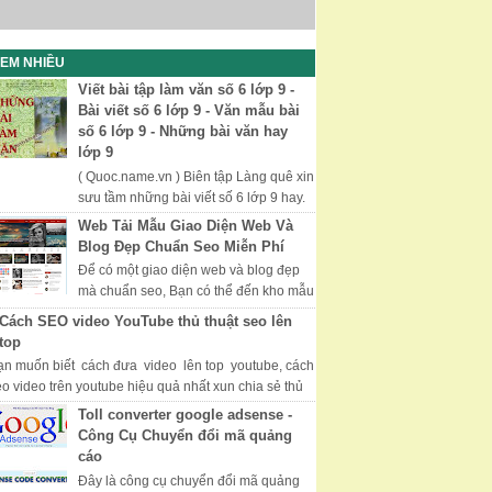
EM NHIỀU
Viết bài tập làm văn số 6 lớp 9 -
Bài viết số 6 lớp 9 - Văn mẫu bài
số 6 lớp 9 - Những bài văn hay
lớp 9
( Quoc.name.vn ) Biên tập Làng quê xin
sưu tầm những bài viết số 6 lớp 9 hay.
Chúc các bạn học tốt thi tốt. Những Bài
Web Tải Mẫu Giao Diện Web Và
Văn Hay, Văn Mẫu Lớp 9...
Blog Đẹp Chuẩn Seo Miễn Phí
Để có một giao diện web và blog đẹp
mà chuẩn seo, Bạn có thể đến kho mẫu
của Mythemeshop với nhiều giao diện
Cách SEO video YouTube thủ thuật seo lên
đẹp và được tối ưu hóa, đượ...
top
ạn muốn biết cách đưa video lên top youtube, cách
eo video trên youtube hiệu quả nhất xun chia sẻ thủ
uật seo video youtube hữ hiệu...
Toll converter google adsense -
Công Cụ Chuyển đổi mã quảng
cáo
Đây là công cụ chuyển đổi mã quảng