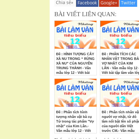
Chia sẻ»
Facebook
Google+
Twitter
BÀI VIẾT LIÊN QUAN:
Đề : HÌNH TƯỢNG CÂY
Đề : PHÂN TÍCH CÁC
XÀ NU TRONG “ RỪNG
NHÂN VẬT TRONG BÀ
XÀ NU” CỦA NGUYỄN
VỢ NHẶT CỦA KIM
TRUNG THÀNH - Văn
LÂN - Văn mẫu lớp 12 
mẫu lớp 12 - Viết bài
Viết bài tập làm văn lớ
tập làm văn lớp 12-
12- Những bài văn hay
Những bài văn hay lớp
lớp 12
12
Đề : Phân tích hình
Đề : Phân tích nhân vậ
tượng nhân vật bà cụ
người vợ nhặt, từ đó
Tứ trong tác phẩm "Vợ
làm nổi bật lên số phậ
nhặt" của Kim Lân.-
của người dân Việt
Văn mẫu lớp 12 - Viết
trước CM.- Văn mẫu
bài tập làm văn lớp 12-
lớp 12 - Viết bài tập là