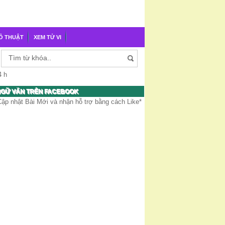
Õ THUẬT
XEM TỬ VI
4 h
GỮ VĂN TRÊN FACEBOOK
Cập nhật Bài Mới và nhận hỗ trợ bằng cách Like*