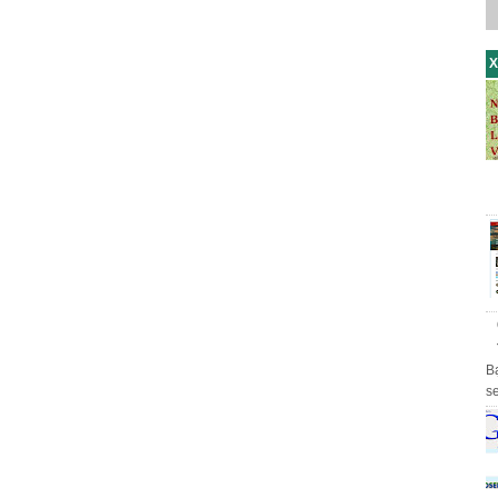
X
B
s
th