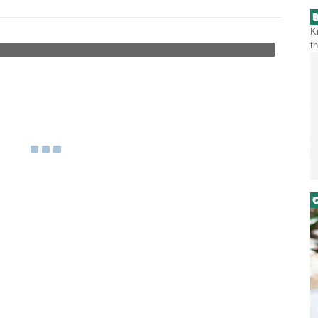
B
K
t
C