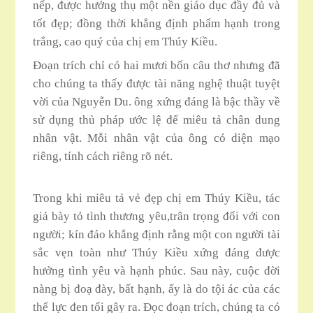
nếp, được hưởng thụ một nền giáo dục đầy đủ và
tốt đẹp; đồng thời khẳng định phẩm hạnh trong
trắng, cao quý của chị em Thúy Kiều.
Đoạn trích chỉ có hai mươi bốn câu thơ nhưng đã
cho chúng ta thấy được tài năng nghệ thuật tuyệt
vời của Nguyễn Du. ông xứng đáng là bậc thầy về
sử dụng thủ pháp ước lệ để miêu tả chân dung
nhân vật. Mỗi nhân vật của ông có diện mạo
riêng, tính cách riêng rõ nét.
Trong khi miêu tả vẻ đẹp chị em Thúy Kiều, tác
giả bày tỏ tình thương yêu,trân trọng đối với con
người; kín đáo khẳng định rằng một con người tài
sắc vẹn toàn như Thúy Kiều xứng đáng được
hưởng tình yêu và hạnh phúc. Sau này, cuộc đời
nàng bị đoạ đày, bất hạnh, ấy là do tội ác của các
thế lực đen tối gây ra. Đọc đoạn trích, chúng ta có