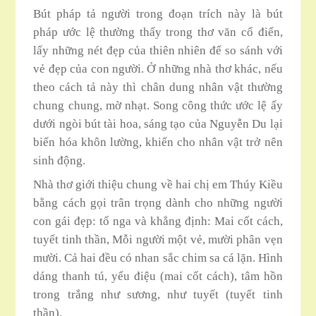
Bút pháp tả người trong đoạn trích này là bút
pháp ước lệ thường thấy trong thơ văn cổ điển,
lấy những nét đẹp của thiên nhiên để so sánh với
vẻ đẹp của con người. Ở những nhà thơ khác, nếu
theo cách tả này thì chân dung nhân vật thường
chung chung, mờ nhạt. Song công thức ước lệ ấy
dưới ngòi bút tài hoa, sáng tạo của Nguyễn Du lại
biến hóa khôn lường, khiến cho nhân vật trở nên
sinh động.
Nhà thơ giới thiệu chung về hai chị em Thúy Kiều
bằng cách gọi trân trọng dành cho những người
con gái đẹp: tố nga và khẳng định: Mai cốt cách,
tuyết tinh thần, Mỗi người một vẻ, mười phân vẹn
mười. Cả hai đều có nhan sắc chim sa cá lặn. Hình
dáng thanh tú, yểu điệu (mai cốt cách), tâm hồn
trong trắng như sương, như tuyết (tuyết tinh
thần).