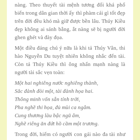
nàng. Theo thuyết tài mệnh tương đối khá phổ
biến trong dân gian thời ấy thì phàm cái gì tốt đẹp
trên đời đều khó mà giữ được bền lâu. Thúy Kiều
đẹp không ai sánh bằng, ắt nàng sẽ bị người đời
ghen ghét và đày đọa.
Một điều đáng chú ý nữa là khi tả Thúy Vân, thi
hào Nguyễn Du tuyệt nhiên không nhắc đến tài.
Còn tả Thúy Kiều thì ông nhấn mạnh nàng là
người tài sắc vẹn toàn:
Một hai nghiêng nước nghiêng thành,
Sắc đành đòi một, tài đành họa hai.
Thông minh vốn sẵn tính trời,
Pha nghề thi họa, đủ mùi ca ngâm.
Cung thương làu bậc ngũ âm,
Nghề riêng ăn đứt hồ cầm một trương.
Trong đời, hiếm có người con gái nào đa tài như