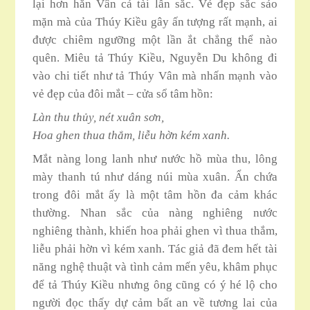
lại hơn hẳn Vân cả tài lẫn sắc. Vẻ đẹp sắc sảo
mặn mà của Thúy Kiều gây ấn tượng rất mạnh, ai
được chiêm ngưỡng một lần ắt chẳng thể nào
quên. Miêu tả Thúy Kiều, Nguyễn Du không đi
vào chi tiết như tả Thúy Vân mà nhấn mạnh vào
vẻ đẹp của đôi mắt – cửa sổ tâm hồn:
Làn thu thủy, nét xuân sơn,
Hoa ghen thua thắm, liễu hờn kém xanh.
Mắt nàng long lanh như nước hồ mùa thu, lông
mày thanh tú như dáng núi mùa xuân. Ẩn chứa
trong đôi mắt ấy là một tâm hồn đa cảm khác
thường. Nhan sắc của nàng nghiêng nước
nghiêng thành, khiến hoa phải ghen vì thua thắm,
liễu phải hờn vì kém xanh. Tác giả đã đem hết tài
năng nghệ thuật và tình cảm mến yêu, khâm phục
để tả Thúy Kiều nhưng ông cũng có ý hé lộ cho
người đọc thấy dự cảm bất an về tương lai của