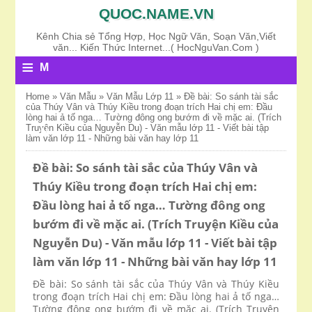
QUOC.NAME.VN
Kênh Chia sẻ Tổng Hợp, Học Ngữ Văn, Soạn Văn,Viết
văn... Kiến Thức Internet...( HocNguVan.Com )
≡
M
E
Home
»
Văn Mẫu
»
Văn Mẫu Lớp 11
»
Đề bài: So sánh tài sắc
của Thúy Vân và Thúy Kiều trong đoạn trích Hai chị em: Đầu
N
lòng hai ả tố nga… Tường đông ong bướm đi về mặc ai. (Trích
Truyện Kiều của Nguyễn Du) - Văn mẫu lớp 11 - Viết bài tập
U
làm văn lớp 11 - Những bài văn hay lớp 11
Đề bài: So sánh tài sắc của Thúy Vân và
Thúy Kiều trong đoạn trích Hai chị em:
Đầu lòng hai ả tố nga… Tường đông ong
bướm đi về mặc ai. (Trích Truyện Kiều của
Nguyễn Du) - Văn mẫu lớp 11 - Viết bài tập
làm văn lớp 11 - Những bài văn hay lớp 11
Đề bài: So sánh tài sắc của Thúy Vân và Thúy Kiều
trong đoạn trích Hai chị em: Đầu lòng hai ả tố nga…
Tường đông ong bướm đi về mặc ai. (Trích Truyện