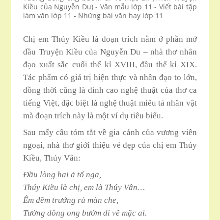
Kiều của Nguyễn Du) - Văn mẫu lớp 11 - Viết bài tập
làm văn lớp 11 - Những bài văn hay lớp 11
Chị em Thúy Kiều là đoạn trích nằm ở phần mở
đầu Truyện Kiều của Nguyễn Du – nhà thơ nhân
đạo xuất sắc cuối thế kỉ XVIII, đầu thế kỉ XIX.
Tác phẩm có giá trị hiện thực và nhân đạo to lớn,
đồng thời cũng là đỉnh cao nghệ thuật của thơ ca
tiếng Việt, đặc biệt là nghệ thuật miêu tả nhân vật
mà đoạn trích này là một ví dụ tiêu biểu.
Sau mấy câu tóm tắt về gia cảnh của vương viên
ngoại, nhà thơ giới thiệu vẻ đẹp của chị em Thúy
Kiều, Thúy Vân:
Đầu lòng hai ả tố nga,
Thúy Kiều là chị, em là Thúy Vân…
Êm đềm trướng rủ màn che,
Tường đông ong bướm đi về mặc ai.