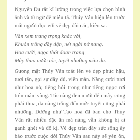
Nguyễn Du rất kĩ lưỡng trong việc lựa chọn hình
ảnh và từ ngữ để miêu tả. Thúy Vân hiện lên trước
mắt người đọc với vẻ đẹp đài các, kiêu sa:
Vân xem trang trọng khác vời,
Khuôn trăng đầy đặn, nét ngài nở nang.
Hoa cười, ngọc thốt đoan trang,
Mây thua nước tóc, tuyết nhường màu da.
Gương mật Thúy Vân toát lên vẻ đẹp phúc hậu,
tươi tắn, gợi sự đầy đủ, viên mãn. Nàng cười tươi
như hoa nở, tiếng hói trong như tiếng ngọc rơi
trên mâm vàng. Tóc nàng đen mướt đến mây cũng
phải thua, da nàng trắng đến mức tuyết cũng phải
nhường. Dường như Tạo hoá đã ban cho Thúy
Vân rất nhiều đặc ân mà nàng vẫn không bị ai
ganh ghét và đố kị. Vẻ đẹp tràn đầy sức sống ấy
báo trước cuộc đời Thúy Vân sau này sẽ yên ổn,