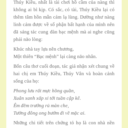
Thúy Kiều, nhất là tài chơi hồ cầm của nàng thì
không ai bì kịp. Có sắc, có tài, Thúy Kiều lại có
thêm tâm hồn mẫn cảm lạ lùng. Dường như nàng
linh cảm được về số phận bất hạnh của mình nên
đã sáng tác cung đàn bạc mệnh mà ai nghe cũng
phải não lòng:
Khúc nhà tay lựa nên chương,
Một thiên “Bạc mệnh” lại càng não nhân.
Bốn câu thơ cuối đoạn, tác giả nhận xét chung về
hai chị em Thúy Kiều, Thúy Vân và hoàn cảnh
sống của họ:
Phong lưu rất mực hồng quần,
Xuân xanh xấp xỉ tới tuần cập kê.
Êm đềm trướng rủ màn che,
Tường đông ong bướm đi về mặc ai.
Những chi tiết trên chứng tỏ họ là con nhà nền