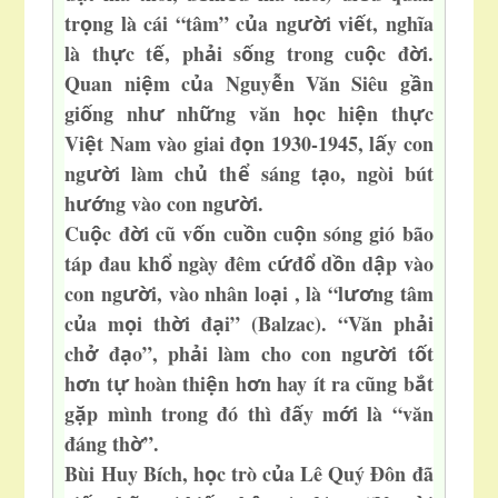
tr
ng là cái “tâm” c
a ng
i vi
t, nghĩa
ọ
ủ
ườ
ế
là th
c t
, ph
i s
ng trong cu
c đ
i.
ự
ế
ả
ố
ộ
ờ
Quan ni
m c
a Nguy
n Văn Siêu g
n
ệ
ủ
ễ
ầ
gi
ng nh
nh
ng văn h
c hi
n th
c
ố
ư
ữ
ọ
ệ
ự
Vi
t Nam vào giai đ
n 1930-1945, l
y con
ệ
ọ
ấ
ng
i
làm ch
th
sáng t
o, ngòi bút
ườ
ủ
ể
ạ
h
ng vào con ng
i.
ướ
ườ
Cu
c đ
i cũ v
n cu
n cu
n sóng gió bão
ộ
ờ
ố
ồ
ộ
táp đau kh
ngày đêm c
đ
d
n d
p vào
ổ
ứ
ổ
ồ
ậ
con ng
i, vào nhân lo
i , là “l
ng tâm
ườ
ạ
ươ
c
a m
i th
i đ
i” (Balzac). “Văn ph
i
ủ
ọ
ờ
ạ
ả
ch
đ
o”, ph
i làm cho con ng
i t
t
ở
ạ
ả
ườ
ố
h
n t
ho
àn thi
n h
n hay ít ra cũng b
t
ơ
ự
ệ
ơ
ắ
g
p mình trong đó thì đ
y m
i là “văn
ặ
ấ
ớ
đáng th
”.
ờ
Bùi Huy Bích, h
c trò c
a Lê Quý Đôn đã
ọ
ủ