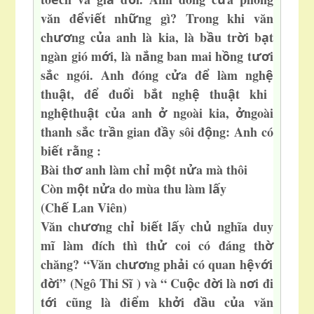
văn đ
vi
t nh
ng gì? Trong khi văn
ể
ế
ữ
ch
ng c
a anh là kia, là b
u tr
i b
t
ươ
ủ
ầ
ờ
ạ
ngàn gió m
i, là n
ng ban mai h
ng t
i
ớ
ắ
ồ
ươ
s
c ngó
i. Anh đóng c
a đ
làm ngh
ắ
ử
ể
ệ
thu
t, đ
đu
i b
t ngh
thu
t khi
ậ
ể
ổ
ắ
ệ
ậ
ngh
thu
t c
a anh
ngoài kia,
ngoài
ệ
ậ
ủ
ở
ở
thanh s
c tr
n gian đ
y sôi đ
ng: Anh có
ắ
ầ
ầ
ộ
bi
t r
ng :
ế
ằ
Bài th
anh làm ch
m
t n
a mà thôi
ơ
ỉ
ộ
ử
Còn m
t n
a do mùa thu làm l
y
ộ
ử
ấ
(Ch
Lan Viên)
ế
Văn ch
ng ch
bi
t l
y ch
nghĩa duy
ươ
ỉ
ế
ấ
ủ
mĩ làm đích thì th
coi có đáng th
ử
ờ
chăng? “Văn ch
ng ph
i có quan h
v
i
ươ
ả
ệ
ớ
đ
i” (Ngô Thi Sĩ ) và “ Cu
c đ
i là n
i đi
ờ
ộ
ờ
ơ
t
i cũng là đi
m kh
i đ
u c
a văn
ớ
ể
ở
ầ
ủ