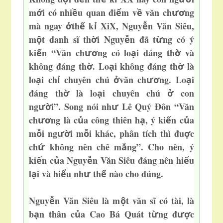
m
i có nhi
u quan đi
m v
văn ch
ng
ớ
ề
ể
ề
ươ
mà ngay
th
k
XiX, Nguy
n Văn Siêu,
ở
ế
ỉ
ễ
m
t danh sĩ th
i Nguy
n đã t
ng có ý
ộ
ờ
ễ
ừ
ki
n “Văn ch
ng có lo
i đáng th
và
ế
ươ
ạ
ờ
không đáng th
. Lo
i không đáng th
là
ờ
ạ
ờ
lo
i ch
chuyên chú
văn ch
ng. Lo
i
ạ
ỉ
ở
ươ
ạ
đáng th
là lo
i chuyên chú
con
ờ
ạ
ở
ng
i”. Song nói nh
Lê Quý Đôn “Văn
ườ
ư
ch
ng là c
a công thiên h
, ý ki
n c
a
ươ
ủ
ạ
ế
ủ
m
i ng
i m
i khác, phân tích thì đu
c
ỗ
ườ
ỗ
ợ
ch
không nên chê m
ng”.
Cho nên, ý
ứ
ắ
ki
n c
a Nguy
n Văn Siêu đáng nên hi
u
ế
ủ
ễ
ể
l
i và hi
u nh
th
nào cho đúng.
ạ
ể
ư
ế
Nguy
n Văn Siêu là m
t văn sĩ có tài, là
ễ
ộ
b
n thân
c
a Cao Bá Quát t
ng đ
c
ạ
ủ
ừ
ượ