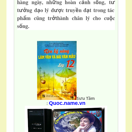
hàng ngày, nh
ng hoàn c
nh s
ng, t
ữ
ả
ố
ư
t
ng đ
o lý đ
c truy
n đ
t trong tác
ưở
ạ
ượ
ề
ạ
ph
m cũng tr
thành chân lý cho cu
c
ẩ
ở
ộ
s
ng
.
ố
Sưu Tầm
Quoc.name.vn
: