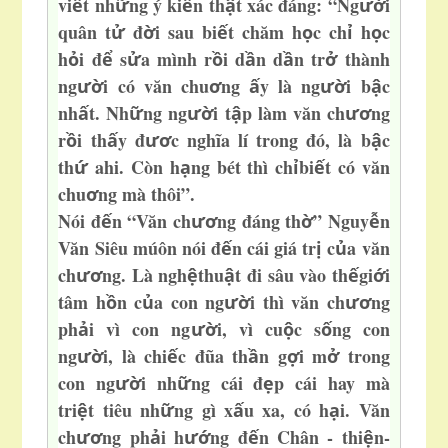
vi
t nh
ng ý ki
n th
t xác đáng: “Ng
i
ế
ữ
ế
ậ
ườ
quân t
đ
i sau bi
t chăm h
c ch
h
c
ử
ờ
ế
ọ
ỉ
ọ
h
i đ
s
a mình r
i d
n d
n tr
thành
ỏ
ể
ử
ồ
ầ
ầ
ở
ng
i có văn chu
n
g
y là ng
i b
c
ườ
ơ
ấ
ườ
ậ
nh
t. Nh
ng ng
i t
p làm văn ch
ng
ấ
ữ
ườ
ậ
ươ
r
i th
y đ
c nghĩa lí trong đó, là b
c
ồ
ấ
ươ
ậ
th
ahi. Còn h
ng bét thì ch
bi
t có văn
ứ
ạ
ỉ
ế
chu
ng mà thôi”.
ơ
Nói đ
n “Văn ch
ng đáng th
” Nguy
n
ế
ươ
ờ
ễ
Văn Siêu múôn nói đ
n cái giá tr
c
a văn
ế
ị
ủ
ch
ng. Là ngh
thu
t
đi sâu vào th
gi
i
ươ
ệ
ậ
ế
ớ
tâm h
n c
a con ng
i thì văn ch
ng
ồ
ủ
ườ
ươ
ph
i vì con ng
i, vì cu
c s
ng con
ả
ườ
ộ
ố
ng
i, là chi
c đũa th
n g
i m
trong
ườ
ế
ầ
ợ
ở
con ng
i nh
ng cái đ
p cái hay mà
ườ
ữ
ẹ
tri
t tiêu nh
ng gì x
u xa, có h
i. Văn
ệ
ữ
ấ
ạ
ch
ng ph
i h
ng đ
n Chân - thi
n-
ươ
ả
ướ
ế
ệ