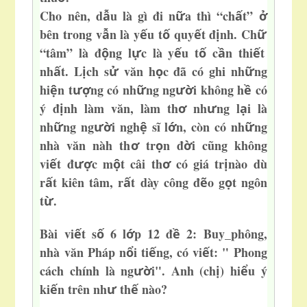
Cho nên, d
u là gì đi n
a
thì “ch
t”
ẫ
ữ
ấ
ở
bên trong v
n là y
u t
quy
t đ
nh. Ch
ẫ
ế
ố
ế
ị
ữ
“tâm” là đ
ng l
c là y
u t
c
n thi
t
ộ
ự
ế
ố
ầ
ế
nh
t. L
ch s
văn h
c đã có ghi nh
ng
ấ
ị
ử
ọ
ữ
hi
n t
ng có nh
ng ng
i không h
có
ệ
ượ
ữ
ườ
ề
ý đ
nh làm văn, làm th
nh
ng l
i là
ị
ơ
ư
ạ
nh
ng ng
i ngh
sĩ l
n, còn có nh
ng
ữ
ườ
ệ
ớ
ữ
nhà văn nàh th
tr
n đ
i cũng không
ơ
ọ
ờ
vi
t đ
c m
t câi th
có giá tr
nào dù
ế
ượ
ộ
ơ
ị
r
t kiên tâm, r
t dày công đ
o g
t ngôn
ấ
ấ
ẽ
ọ
t
.
ừ
Bài vi
t s
6 l
p 12 đ
2: Buy_phông,
ế
ố
ớ
ề
nhà văn Pháp n
i ti
ng, có vi
t: " Phong
ổ
ế
ế
cách chính là ng
i". Anh (ch
) hi
u ý
ườ
ị
ể
ki
n trên nh
th
nào?
ế
ư
ế