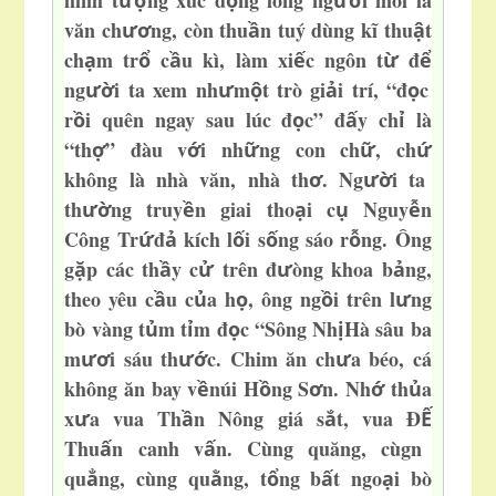
hình t
ng xúc đ
ng lòng ng
i mói là
ượ
ộ
ườ
văn ch
ng, còn thu
n tuý dùng kĩ thu
t
ươ
ầ
ậ
ch
m tr
c
u kì, làm xi
c ngôn t
đ
ạ
ổ
ầ
ế
ừ
ể
ng
i ta xem nh
m
t trò gi
i trí, “đ
c
ườ
ư
ộ
ả
ọ
r
i quên ngay sau lúc đ
c” đ
y ch
là
ồ
ọ
ấ
ỉ
“th
” đàu v
i nh
ng con ch
, ch
ợ
ớ
ữ
ữ
ứ
không là nhà văn, nhà th
. Ng
i ta
ơ
ườ
th
ng truy
n giai tho
i c
Nguy
n
ườ
ề
ạ
ụ
ễ
Công Tr
đ
kích l
i s
ng sáo r
ng. Ông
ứ
ả
ố
ố
ỗ
g
p các th
y c
trên đ
òng khoa b
ng,
ặ
ầ
ử
ư
ả
theo yêu c
u c
a h
, ông ng
i trên l
ng
ầ
ủ
ọ
ồ
ư
bò vàng t
m t
m đ
c “Sôn
g Nh
Hà sâu ba
ủ
ỉ
ọ
ị
m
i sáu th
c. Chim ăn ch
a béo, cá
ươ
ướ
ư
không ăn bay v
núi H
ng S
n. Nh
th
a
ề
ồ
ơ
ớ
ủ
x
a vua Th
n Nông giá s
t, vua Đ
ư
ầ
ắ
Ế
Thu
n canh v
n. Cùng quăng, cùgn
ấ
ấ
qu
ng, cùng qu
ng, t
ng b
t ngo
i bò
ẳ
ằ
ổ
ấ
ạ