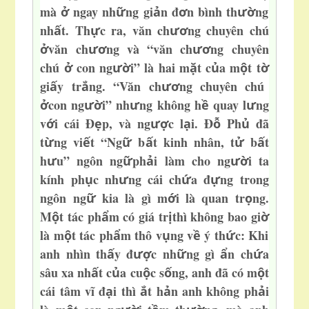
mà
ngay nh
ng gi
n đ
n bình th
ng
ở
ữ
ả
ơ
ườ
nh
t. Th
c r
a, văn ch
ng chuyên chú
ấ
ự
ươ
văn ch
ng và “văn ch
ng chuyên
ở
ươ
ươ
chú
con ng
i” là hai m
t c
a m
t t
ở
ườ
ặ
ủ
ộ
ờ
gi
y tr
ng. “Văn ch
ng chuyên chú
ấ
ắ
ươ
con ng
i” nh
ng không h
quay l
ng
ở
ườ
ư
ề
ư
v
i cái Đ
p, và ng
c l
i. Đ
Ph
đã
ớ
ẹ
ượ
ạ
ỗ
ủ
t
ng vi
t “Ng
b
t kinh nhân, t
b
t
ừ
ế
ữ
ấ
ử
ấ
h
u” ngôn
ng
ph
i làm cho ng
i ta
ư
ữ
ả
ườ
kính ph
c nh
ng cái ch
a đ
ng trong
ụ
ư
ứ
ự
ngôn ng
kia là gì m
i là quan tr
ng.
ữ
ớ
ọ
M
t tác ph
m có giá tr
thì không bao gi
ộ
ẩ
ị
ờ
là m
t tác ph
m thô v
ng v
ý th
c: Khi
ộ
ẩ
ụ
ề
ứ
anh nhìn th
y đ
c nh
ng gì
n ch
a
ấ
ượ
ữ
ẩ
ứ
sâu xa nh
t c
a cu
c s
ng, anh đã có m
t
ấ
ủ
ộ
ố
ộ
cái tâm vĩ đ
i thì
t h
n anh không ph
i
ạ
ắ
ả
ả