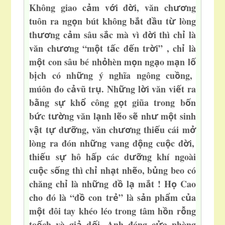
Không giao c
m v
i đ
i, văn ch
ng
ả
ớ
ờ
ươ
tuôn ra ng
n bút không b
t đ
u t
lòng
ọ
ắ
ầ
ừ
th
ng c
m sâu s
c mà vì đ
i thì ch
là
ươ
ả
ắ
ờ
ỉ
văn ch
ng “m
t t
c đ
n tr
i” , ch
là
ươ
ộ
ấ
ế
ờ
ỉ
m
t con sâu bé nh
hèn m
n ng
o m
n l
ộ
ỏ
ọ
ạ
ạ
ố
b
ch có nh
ng ý nghĩa ngông cu
ng,
ị
ữ
ồ
múôn đo c
vũ tr
. Nh
ng l
i văn
vi
t ra
ả
ụ
ữ
ờ
ế
b
ng s
kh
công g
t giũa trong b
n
ằ
ự
ổ
ọ
ố
b
c t
ng văn l
nh l
o s
nh
m
t sinh
ứ
ườ
ạ
ẽ
ẽ
ư
ộ
v
t t
d
ng, văn ch
ng thi
u cái m
ậ
ự
ưỡ
ươ
ế
ở
lòng ra đón nh
ng vang đ
ng cu
c đ
i,
ữ
ộ
ộ
ờ
thi
u s
hô h
p các d
ng khí ngoài
ế
ự
ấ
ưỡ
cu
c s
ng thì ch
nh
t nh
o, b
ng beo có
ộ
ố
ỉ
ạ
ẽ
ủ
chăng ch
là nh
ng đ
l
m
t ! H
Cao
ỉ
ữ
ồ
ạ
ắ
ọ
cho đó là “đ
con tr
” là s
n ph
m c
a
ồ
ẻ
ả
ẩ
ủ
m
t đôi tay khéo léo trong tâm h
n r
ng
ộ
ồ
ỗ
to
ch và gi
d
i. Anh đóng c
a phòng
ế
ả
ố
ử