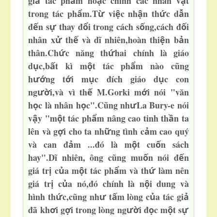
gi
tác ph
m ho
c chính các
nhân v
t
ả
ẩ
ặ
ậ
trong tác ph
m.T
vi
c nh
n th
c d
n
ẩ
ừ
ệ
ậ
ứ
ẫ
đ
n s
thay đ
i trong cách s
ng,cách đ
i
ế
ự
ổ
ố
ố
nhân x
th
và dĩ nhiên,hoàn thi
n b
n
ử
ế
ệ
ả
thân.Ch
c năng th
hai chính là giáo
ứ
ứ
d
c,b
t kì m
t tác ph
m nào cũng
ụ
ấ
ộ
ẩ
h
ng t
i m
c đích giáo d
c con
ướ
ớ
ụ
ụ
ng
i,và vì th
M.Gorki m
i
nói "văn
ườ
ế
ớ
h
c là nhân h
c".Cũng nh
La Bury-e nói
ọ
ọ
ư
v
y "m
t tác ph
m nâng cao tinh th
n ta
ậ
ộ
ẩ
ầ
lên và g
i cho ta nh
ng tình c
m cao quý
ợ
ữ
ả
và can đ
m ...đó là m
t cu
n sách
ả
ộ
ố
hay".Dĩ nhiên, ông cũng mu
n nói đ
n
ố
ế
giá tr
c
a m
t tác ph
m và th
làm nên
ị
ủ
ộ
ẩ
ứ
giá tr
c
a nó,
đó chính là n
i dung và
ị
ủ
ộ
hình th
c,cũng nh
t
m lòng c
a tác gi
ứ
ư
ấ
ủ
ả
đã kh
i g
i trong lòng ng
i đ
c m
t s
ơ
ợ
ườ
ọ
ộ
ự