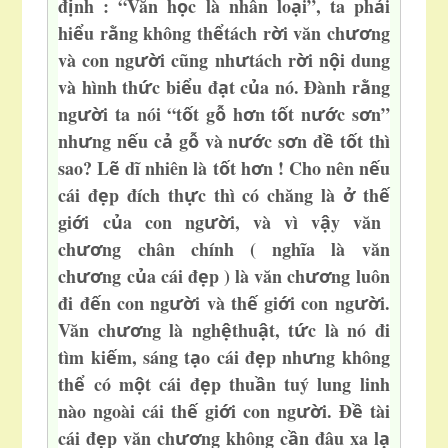
đ
nh : “Văn h
c là nhân lo
i”, ta ph
i
ị
ọ
ạ
ả
hi
u r
ng không th
tách r
i văn ch
ng
ể
ằ
ể
ờ
ươ
và con ng
i cũng nh
tách r
i n
i dung
ườ
ư
ờ
ộ
và hình th
c bi
u đ
t c
a nó. Đành r
ng
ứ
ể
ạ
ủ
ằ
ng
i ta nói “t
t g
h
n t
t n
c s
n”
ườ
ố
ỗ
ơ
ố
ướ
ơ
nh
ng n
u c
g
và n
c s
n đ
t
t thì
ư
ế
ả
ỗ
ướ
ơ
ề
ố
sao? L
dĩ nhiên là t
t h
n ! Cho nên n
u
ẽ
ố
ơ
ế
cái đ
p đích th
c thì có chăng là
th
ẹ
ự
ở
ế
gi
i c
a con ng
i, và vì v
y văn
ớ
ủ
ườ
ậ
ch
ng chân chính ( nghĩa là văn
ươ
ch
ng c
a cái đ
p ) là văn ch
ng luôn
ươ
ủ
ẹ
ươ
đi đ
n con ng
i và th
gi
i c
on ng
i.
ế
ườ
ế
ớ
ườ
Văn ch
ng là ngh
thu
t, t
c là nó đi
ươ
ệ
ậ
ứ
tìm ki
m, sáng t
o cái đ
p nh
ng không
ế
ạ
ẹ
ư
th
có m
t cái đ
p thu
n tuý lung linh
ể
ộ
ẹ
ầ
nào ngoài cái th
gi
i con ng
i. Đ
tài
ế
ớ
ườ
ề
cái đ
p văn ch
ng không c
n đâu xa l
ẹ
ươ
ầ
ạ