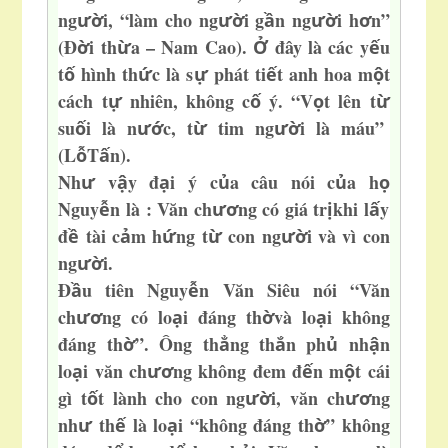
ng
i, “làm cho ng
i g
n ng
i h
n”
ườ
ườ
ầ
ườ
ơ
(Đ
i th
a – Nam Cao).
đây là các y
u
ờ
ừ
Ở
ế
t
hình th
c là s
phát ti
t an
h hoa m
t
ố
ứ
ự
ế
ộ
cách t
nhiên, không c
ý. “V
t lên t
ự
ố
ọ
ừ
su
i là n
c, t
tim ng
i là máu”
ố
ướ
ừ
ườ
(L
T
n).
ỗ
ấ
Nh
v
y đ
i ý c
a câu nói c
a h
ư
ậ
ạ
ủ
ủ
ọ
Nguy
n là : Văn ch
ng có giá tr
khi l
y
ễ
ươ
ị
ấ
đ
tài c
m h
ng t
con ng
i và vì con
ề
ả
ứ
ừ
ườ
ng
i.
ườ
Đ
u tiên Nguy
n Văn Siêu nói “Văn
ầ
ễ
ch
ng có lo
i đáng th
và lo
i không
ươ
ạ
ờ
ạ
đáng th
”. Ông th
ng th
n ph
nh
n
ờ
ẳ
ắ
ủ
ậ
lo
i văn ch
ng không đem đ
n m
t cái
ạ
ươ
ế
ộ
gì t
t lành cho con ng
i, văn ch
ng
ố
ườ
ươ
nh
th
là lo
i “không đáng th
” không
ư
ế
ạ
ờ