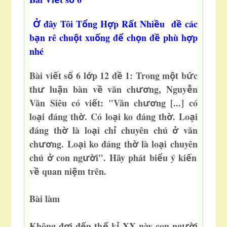
đây Tôi T
ng H
p R
t Nhi
u đ
các
Ở
ổ
ợ
ấ
ề
ề
b
n rê chu
t xu
ng đ
ch
n đ
phù h
p
ạ
ộ
ố
ể
ọ
ề
ợ
nh
é
Bài vi
t s
6 l
p 12 đ
1: Trong m
t b
c
ế
ố
ớ
ề
ộ
ứ
th
lu
n bàn v
văn ch
ng, Nguy
n
ư
ậ
ề
ươ
ễ
Văn Siêu có vi
t: "Văn ch
ng [...] có
ế
ươ
lo
i đáng th
. Có lo
i ko đáng th
. Lo
i
ạ
ờ
ạ
ờ
ạ
đáng th
là lo
i ch
chuyên chú
văn
ờ
ạ
ỉ
ở
ch
ng. Lo
i ko đáng th
là lo
i chuyên
ươ
ạ
ờ
ạ
chú
con ng
i". Hãy phát bi
u ý ki
n
ở
ườ
ể
ế
v
quan ni
m trên.
ề
ệ
Bài làm
Không đ
i đ
n th
k
XX này con ng
i
ợ
ế
ế
ỉ
ườ