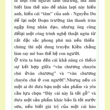
là m
t con ng
i t
m th
ng, mà anh
ộ
ườ
ầ
ườ
bi
t làm th
nào đ
nhân la
i này hi
u
ế
ế
ể
ọ
ể
anh, hi
u cái “tâm” c
a anh - Nguy
n Du
ể
ủ
ễ
đ
l
i m
t Đo
n tr
ng tân thanh tràn
ể
ạ
ộ
ạ
ườ
ng
p lòng nhân đ
o, nh
ng ông cũng
ậ
ạ
ư
đ
l
i m
t công trình ng
h
thu
t ngôn t
ể
ạ
ộ
ệ
ậ
ừ
r
t đ
c s
c phong phú mà n
u thi
u
ấ
ặ
ắ
ế
ế
chúng thì n
i dung truy
n Ki
u ch
ng
ộ
ệ
ề
ẳ
làm say mê bao th
h
con ng
i.
ế
ệ
ườ
trên ta bàn đ
n cái kh
năng có th
có
Ở
ế
ả
ể
s
k
t h
p gi
a “văn ch
ng chuyên
ự
ế
ợ
ữ
ươ
chú
văn ch
ng” và “văn ch
ng
ở
ươ
ươ
chuyên chú
con ng
i”.
Nh
ng n
u có
ở
ườ
ư
ế
m
t ai đó đ
a b
n m
t s
n ph
m và yêu
ộ
ư
ạ
ộ
ả
ẩ
c
u l
a ch
n “Đây cái này là t
t g
” và
ầ
ự
ọ
ố
ỗ
đ
a m
t s
n ph
m khác b
o là t
t n
c
ư
ộ
ả
ẩ
ả
ố
ướ
s
n, n
u bi
t giá tr
c
a m
t cái hào
ơ
ế
ế
ị
ủ
ộ