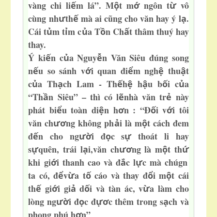
vàng chi li
m lá”. M
t m
ngôn t
vô
ế
ộ
ớ
ừ
cùng nh
th
mà ai cũng
cho văn hay ý l
.
ư
ế
ạ
Cái t
m t
m c
a T
n Ch
t thâm thuý hay
ủ
ỉ
ủ
ồ
ấ
thay.
Ý ki
n c
a Nguy
n Văn Siêu đúng song
ế
ủ
ễ
n
u so sánh v
i quan đi
m ngh
thu
t
ế
ớ
ể
ệ
ậ
c
a Th
ch Lam - Th
h
h
u b
i c
a
ủ
ạ
ế
ệ
ậ
ố
ủ
“Th
n Siêu” – thì có l
nhà văn tr
này
ầ
ẽ
ẻ
phát bi
u toàn di
n h
n : “Đ
i v
i tôi
ể
ệ
ơ
ố
ớ
văn
ch
ng không ph
i là m
t cách đem
ươ
ả
ộ
đ
n cho ng
i đ
c s
thoát li hay
ế
ườ
ọ
ự
s
quên, trái l
i,văn ch
ng là m
t th
ự
ạ
ươ
ộ
ứ
khi gi
i thanh cao và đ
c l
c mà chúgn
ớ
ắ
ự
ta có, đ
v
a t
cáo và thay đ
i m
t cái
ể
ừ
ố
ổ
ộ
th
gi
i gi
d
i và tàn ác, v
a làm cho
ế
ớ
ả
ố
ừ
lòng ng
i đ
c đ
c thêm tr
ong s
ch và
ườ
ọ
ựơ
ạ
phong phú h
n”
ơ