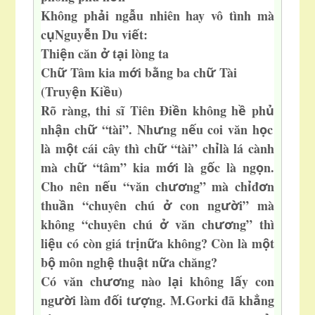
Không ph
i ng
u nhiên hay vô tình mà
ả
ẫ
c
Nguy
n Du vi
t:
ụ
ễ
ế
Thi
n căn
t
i lòng ta
ệ
ở
ạ
Ch
Tâm kia m
i b
ng ba ch
Tài
ữ
ớ
ằ
ữ
(Truy
n Ki
u)
ệ
ề
Rõ ràng, thi sĩ Tiên Đi
n không h
ph
ề
ề
ủ
nh
n ch
“tài”. Nh
ng n
u coi văn h
c
ậ
ữ
ư
ế
ọ
là m
t cái cây thì ch
“tài” ch
là lá cành
ộ
ữ
ỉ
mà ch
“tâm” kia m
i là g
c là ng
n.
ữ
ớ
ố
ọ
Cho nên n
u “văn ch
ng” mà ch
đ
n
ế
ươ
ỉ
ơ
thu
n “chuyên chú
con ng
i” mà
ầ
ở
ườ
không “chuyên chú
văn ch
ng” thì
ở
ươ
li
u có còn giá tr
n
a không? Còn là m
t
ệ
ị
ữ
ộ
b
môn ngh
thu
t n
a chăng?
ộ
ệ
ậ
ữ
Có văn ch
ng nào
l
i không l
y con
ươ
ạ
ấ
ng
i làm đ
i t
ng. M.Gorki đã kh
ng
ườ
ố
ượ
ẳ