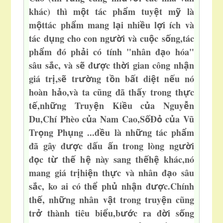
khác) thì m
t tác ph
m tuy
t m
là
ộ
ẩ
ệ
ỹ
m
t
tác ph
m mang l
i nhi
u l
i ích và
ộ
ẩ
ạ
ề
ợ
tác d
ng cho con ng
i và cu
c s
ng,tác
ụ
ườ
ộ
ố
ph
m đó ph
i có tính "nhân đ
o hóa"
ẩ
ả
ạ
sâu s
c, và s
đ
c th
i gian công nh
n
ắ
ẽ
ượ
ờ
ậ
giá tr
,s
tr
ng t
n b
t di
t n
u nó
ị
ẽ
ườ
ồ
ấ
ệ
ế
hoàn h
o,và ta cũng đã th
y trong th
c
ả
ấ
ự
t
,nh
ng Truy
n Ki
u c
a Ng
uy
n
ế
ữ
ệ
ề
ủ
ễ
Du,Chí Phèo c
a Nam Cao,S
Đ
c
a Vũ
ủ
ố
ỏ
ủ
Tr
ng Ph
ng ...đ
u là nh
ng tác ph
m
ọ
ụ
ề
ữ
ẩ
đã gây đ
c d
u
n trong lòng ng
i
ượ
ấ
ấ
ườ
đ
c t
th
h
này sang th
h
khác,nó
ọ
ừ
ế
ệ
ế
ệ
mang giá tr
hi
n th
c và nhân đ
o sâu
ị
ệ
ự
ạ
s
c, ko ai có th
ph
nh
n đ
c.Chính
ắ
ể
ủ
ậ
ượ
th
, nh
ng nhân v
t trong
truy
n cũng
ế
ữ
ậ
ệ
tr
thành tiêu bi
u,b
c ra đ
i s
ng
ở
ể
ướ
ờ
ố