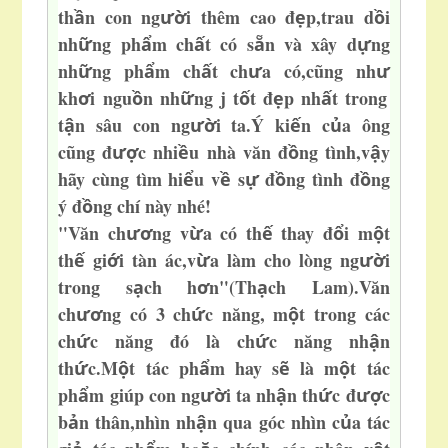
th
n con ng
i thêm cao đ
p,trau d
i
ầ
ườ
ẹ
ồ
nh
ng ph
m ch
t có s
n và xây d
ng
ữ
ẩ
ấ
ẵ
ự
nh
ng ph
m ch
t ch
a có,cũng nh
ữ
ẩ
ấ
ư
ư
kh
i ngu
n nh
ng j t
t đ
p nh
t trong
ơ
ồ
ữ
ố
ẹ
ấ
t
n sâu con ng
i ta.Ý ki
n c
a ông
ậ
ườ
ế
ủ
cũng đ
c nhi
u nhà văn đ
ng tình,v
y
ượ
ề
ồ
ậ
hãy cùng tìm hi
u v
s
đ
ng tình đ
ng
ể
ề
ự
ồ
ồ
ý đ
ng chí này nhé
!
ồ
"Văn ch
ng v
a có th
thay đ
i m
t
ươ
ừ
ế
ổ
ộ
th
gi
i tàn ác,v
a làm
cho lòng ng
i
ế
ớ
ừ
ườ
trong s
ch h
n"(Th
ch Lam).Văn
ạ
ơ
ạ
ch
ng có 3 ch
c năng, m
t trong các
ươ
ứ
ộ
ch
c năng đó là ch
c năng nh
n
ứ
ứ
ậ
th
c.M
t tác ph
m hay s
là m
t tác
ứ
ộ
ẩ
ẽ
ộ
ph
m giúp con ng
i ta nh
n th
c đ
c
ẩ
ườ
ậ
ứ
ượ
b
n thân,nhìn nh
n qua góc nhìn c
a tác
ả
ậ
ủ