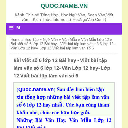
QUOC.NAME.VN
Kênh Chia sẻ Tổng Hợp, Học Ngữ Văn, Soạn Văn,Viết
văn... Kiến Thức Internet...( HocNguVan.Com )
≡
M
E
Home
»
Học Tập
»
Ngữ Văn
»
Văn Mẫu
»
Văn Mẫu Lớp 12
»
Bài viết số 6 lớp 12 Bài hay - Viết bài tập làm văn số 6 lớp 12-
N
Văn Lớp 12 hay- Lớp 12 Viết bài tập làm văn số 6
U
Bài viết số 6 lớp 12 Bài hay - Viết bài tập
làm văn số 6 lớp 12- Văn Lớp 12 hay- Lớp
12 Viết bài tập làm văn số 6
(
) Sau đây ban biên t
p
ậ
Quoc.name.vn
xin t
ng h
p nh
ng bài vi
t t
p làm văn
ổ
ợ
ữ
ế
ậ
s
6 l
p 12 hay nh
t. Các b
n cùng tham
ố
ớ
ấ
ạ
kh
o nhé, chúc các b
n h
c gi
i
.
ả
ạ
ọ
ỏ
Nh
ng Bài Văn Hay, Văn M
u L
p 12
ữ
ẫ
ớ
Bài Vi
t s
6
ế
ố