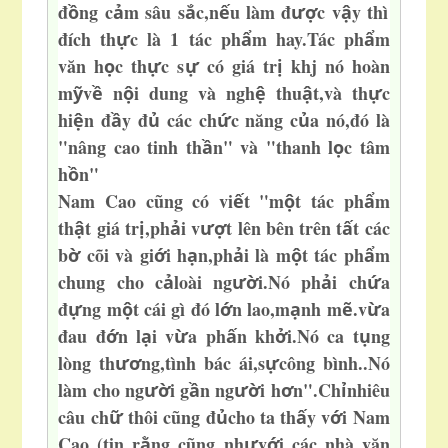
đ
ng c
m sâu s
c,n
u làm đ
c v
y thì
ồ
ả
ắ
ế
ượ
ậ
đích th
c là 1 tác ph
m hay.Tác ph
m
ự
ẩ
ẩ
văn h
c th
c s
có giá tr
khj nó hoàn
ọ
ự
ự
ị
m
v
n
i dung và ngh
thu
t,và th
c
ỹ
ề
ộ
ệ
ậ
ự
h
i
n đ
y đ
các ch
c năng c
a nó,đó là
ệ
ầ
ủ
ứ
ủ
"nâng cao tinh th
n" và "thanh l
c tâm
ầ
ọ
h
n
"
ồ
Nam Cao cũng có vi
t "m
t tác ph
m
ế
ộ
ẩ
th
t giá tr
,ph
i v
t lên bên trên t
t các
ậ
ị
ả
ượ
ấ
b
cõi và gi
i h
n,ph
i là m
t tác ph
m
ờ
ớ
ạ
ả
ộ
ẩ
chung cho c
loài ng
i.Nó ph
i ch
a
ả
ườ
ả
ứ
đ
ng m
t cái gì đó
l
n lao,m
nh m
.v
a
ự
ộ
ớ
ạ
ẽ
ừ
đau đ
n l
i v
a ph
n kh
i.Nó ca t
ng
ớ
ạ
ừ
ấ
ở
ụ
lòng th
ng,tình bác ái,s
công bình..Nó
ươ
ự
làm cho ng
i g
n ng
i h
n".Ch
nhiêu
ườ
ầ
ườ
ơ
ỉ
câu ch
thôi cũng đ
cho ta th
y v
i Nam
ữ
ủ
ấ
ớ
Cao (tin r
ng cũng nh
v
i các nhà văn
ằ
ư
ớ