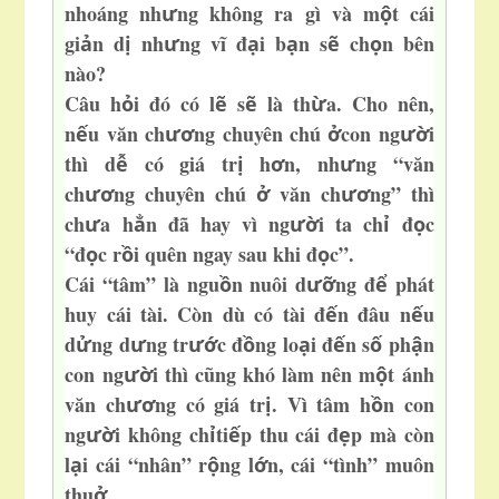
nhoáng nh
ng không ra gì và m
t cái
ư
ộ
gi
n d
nh
ng vĩ đ
i b
n s
ch
n bên
ả
ị
ư
ạ
ạ
ẽ
ọ
nào?
Câu h
i đó
có l
s
là th
a. Cho nên,
ỏ
ẽ
ẽ
ừ
n
u văn ch
ng chuyên chú
con ng
i
ế
ươ
ở
ườ
thì d
có giá tr
h
n, nh
ng “văn
ễ
ị
ơ
ư
ch
ng chuyên chú
văn ch
ng” thì
ươ
ở
ươ
ch
a h
n đã hay vì ng
i ta ch
đ
c
ư
ẳ
ườ
ỉ
ọ
“đ
c r
i quên ngay sau khi đ
c”.
ọ
ồ
ọ
Cái “tâm” là ngu
n nuôi d
ng đ
phát
ồ
ưỡ
ể
huy cái tài.
Còn dù có tài đ
n đâu n
u
ế
ế
d
ng d
ng tr
c đ
ng lo
i đ
n s
ph
n
ử
ư
ướ
ồ
ạ
ế
ố
ậ
con ng
i thì cũng khó làm nên m
t ánh
ườ
ộ
văn ch
ng có giá tr
. Vì tâm h
n con
ươ
ị
ồ
ng
i không ch
ti
p thu cái đ
p mà còn
ườ
ỉ
ế
ẹ
l
i cái “nhân” r
ng l
n, cái “tình” muôn
ạ
ộ
ớ
thu
.
ở