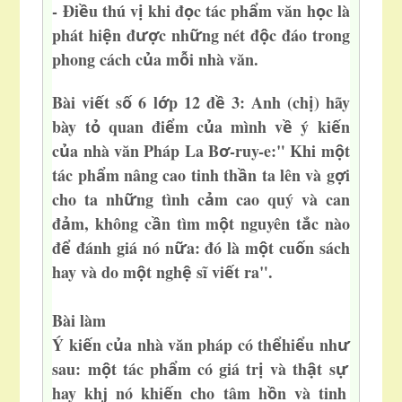
- Đi
u thú v
khi đ
c tá
c ph
m văn h
c là
ề
ị
ọ
ẩ
ọ
phát hi
n đ
c nh
ng nét đ
c đáo trong
ệ
ượ
ữ
ộ
phong cách c
a m
i nhà văn
.
ủ
ỗ
Bài vi
t s
6 l
p 12 đ
3: Anh (ch
) hãy
ế
ố
ớ
ề
ị
bày t
quan đi
m c
a mình v
ý ki
n
ỏ
ể
ủ
ề
ế
c
a nhà văn Pháp La B
-ruy-e:" Khi m
t
ủ
ơ
ộ
tác ph
m nâng cao tinh th
n ta lên và g
i
ẩ
ầ
ợ
cho ta nh
ng tình c
m cao quý và can
ữ
ả
đ
m, không c
n tìm m
t nguyên t
c nào
ả
ầ
ộ
ắ
đ
đánh giá nó n
a: đó
là m
t cu
n sách
ể
ữ
ộ
ố
hay và do m
t ngh
sĩ vi
t ra".
ộ
ệ
ế
Bài làm
Ý ki
n c
a nhà văn pháp có th
hi
u nh
ế
ủ
ể
ể
ư
sau: m
t tác ph
m có giá tr
và th
t s
ộ
ẩ
ị
ậ
ự
hay khj nó khi
n cho tâm h
n và tinh
ế
ồ