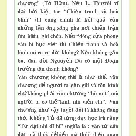
ch
ng” (T
H
u). N
u L. Tônxtôi vĩ
ươ
ố
ữ
ế
đ
i b
i ki
t tác “Chi
n tranh
và hoà
ạ
ở
ệ
ế
bình” thì cũng chính là k
t qu
c
a
ế
ả
ủ
nh
ng l
n ông xông pha n
i chi
n tr
n
ữ
ầ
ơ
ế
ậ
tìm hi
u, ghi chép. N
u “đóng c
a phòng
ể
ế
ử
văn hì h
c vi
t thì Chi
n tranh và hoà
ụ
ế
ế
bình nó có ra đ
i không? N
u không g
n
ờ
ế
ắ
bó, đau đ
i Nguuy
n Du có m
t Đo
n
ờ
ễ
ộ
ạ
tr
ng tân thanh không
?
ườ
Văn ch
ng không th
là nh
th
, văn
ươ
ể
ư
ế
ch
ng đ
ng
i ta g
n gũi và tôn kính
ươ
ể
ườ
ầ
ch
không ph
i văn ch
ng “hũ nút” mà
ứ
ả
ươ
ng
i ta có th
“kính nhi vi
n chí”. Văn
ườ
ể
ễ
ch
ng nh
v
y tuy
t đ
i là không đáng
ươ
ư
ậ
ệ
ố
th
. Kh
ng T
đã t
ng d
y h
c trò r
ng
ờ
ổ
ử
ừ
ạ
ọ
ằ
“T
đ
t nhi dĩ hí” (
nghĩa là : văn t
c
n
ừ
ạ
ừ
ầ
đ
t mà thôi, d
hi
u mà thôi) đi
u quan
ạ
ễ
ể
ề