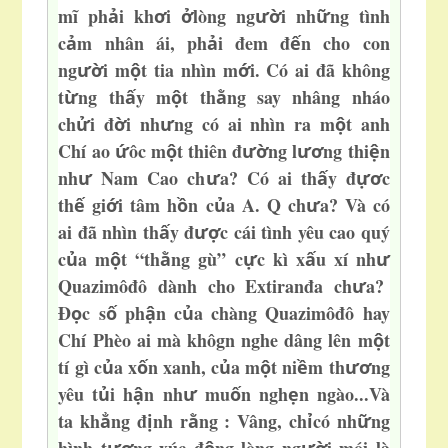
mĩ ph
i kh
i
lòng ng
i nh
ng tình
ả
ơ
ở
ườ
ữ
c
m nhân ái, ph
i đem đ
n cho con
ả
ả
ế
ng
i m
t tia nhìn m
i. Có ai đã không
ườ
ộ
ớ
t
ng th
y m
t th
ng say nhâng nháo
ừ
ấ
ộ
ằ
ch
i đ
i nh
ng có ai nhìn ra m
t anh
ử
ờ
ư
ộ
Chí ao
ôc m
t thiên đ
ng l
ng thi
n
ứ
ộ
ườ
ươ
ệ
nh
Nam Cao ch
a? Có ai th
y đ
c
ư
ư
ấ
ựơ
th
gi
i tâm h
n c
a A. Q ch
a? Và có
ế
ớ
ồ
ủ
ư
ai đã nhìn th
y đ
c cái tình yêu cao quý
ấ
ượ
c
a m
t “th
ng gù” c
c kì x
u xí nh
ủ
ộ
ằ
ự
ấ
ư
Quazimôđô dành cho Extiranđa ch
a?
ư
Đ
c s
ph
n c
a chàng Quazimôđô hay
ọ
ố
ậ
ủ
Chí Phèo ai mà khôgn nghe dâng lên m
t
ộ
tí gì c
a x
n xanh, c
a m
t ni
m th
ng
ủ
ố
ủ
ộ
ề
ươ
yêu
t
i h
n nh
mu
n ngh
n ngào...Và
ủ
ậ
ư
ố
ẹ
ta kh
ng đ
nh r
ng : Vâng, ch
có nh
ng
ẳ
ị
ằ
ỉ
ữ