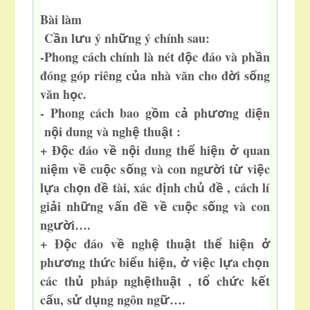
Bài làm
C
n l
u ý nh
ng ý chính sau:
ầ
ư
ữ
-Phong cách chính là nét đ
c đáo và ph
n
ộ
ầ
đóng góp riêng c
a nhà văn cho đ
i s
ng
ủ
ờ
ố
văn h
c
.
ọ
- Phong cách bao g
m c
ph
ng di
n
ồ
ả
ươ
ệ
n
i dung và ngh
thu
t
:
ộ
ệ
ậ
+ Đ
c đáo v
n
i dung th
hi
n
quan
ộ
ề
ộ
ể
ệ
ở
ni
m v
cu
c s
ng và con ng
i t
vi
c
ệ
ề
ộ
ố
ườ
ừ
ệ
l
a ch
n đ
tài, xác đ
nh ch
đ
, cách lí
ự
ọ
ề
ị
ủ
ề
gi
i nh
ng v
n đ
v
cu
c s
ng và con
ả
ữ
ấ
ề
ề
ộ
ố
ng
i…
.
ườ
+ Đ
c đáo v
ngh
thu
t th
hi
n
ộ
ề
ệ
ậ
ể
ệ
ở
ph
ng th
c bi
u hi
n,
vi
c l
a ch
n
ươ
ứ
ể
ệ
ở
ệ
ự
ọ
các th
pháp ngh
thu
t , t
ch
c k
t
ủ
ệ
ậ
ổ
ứ
ế
c
u, s
d
ng ngôn ng
…
.
ấ
ử
ụ
ữ