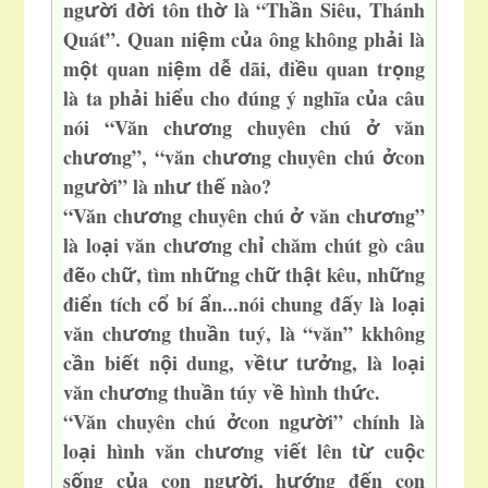
ng
i đ
i tôn th
là “Th
n Siêu, Thánh
ườ
ờ
ờ
ầ
Quát”. Quan ni
m c
a ông không ph
i là
ệ
ủ
ả
m
t quan ni
m d
dãi, đi
u quan tr
ng
ộ
ệ
ễ
ề
ọ
là ta ph
i hi
u cho đúng ý nghĩa c
a câu
ả
ể
ủ
nói “Văn ch
ng chuyên chú
văn
ươ
ở
ch
ng”, “văn ch
ng chuyên chú
con
ươ
ươ
ở
ng
i” là nh
th
nào?
ườ
ư
ế
“Văn ch
ng chuyên chú
văn ch
ng”
ươ
ở
ươ
là lo
i văn ch
ng ch
chăm chút gò câu
ạ
ươ
ỉ
đ
o ch
, tìm nh
ng ch
th
t kêu, nh
ng
ẽ
ữ
ữ
ữ
ậ
ữ
đi
n tích c
bí
n...nói chung đ
y là lo
i
ể
ổ
ẩ
ấ
ạ
văn ch
ng thu
n tuý, là “văn” kkhông
ươ
ầ
c
n bi
t n
i dung, v
t
t
ng, là lo
i
ầ
ế
ộ
ề
ư
ưở
ạ
văn ch
ng thu
n túy v
hình th
c.
ươ
ầ
ề
ứ
“Văn chuyên chú
con ng
i” chính là
ở
ườ
lo
i hình văn ch
ng vi
t lên t
cu
c
ạ
ươ
ế
ừ
ộ
s
ng c
a con ng
i, h
ng đ
n con
ố
ủ
ườ
ướ
ế