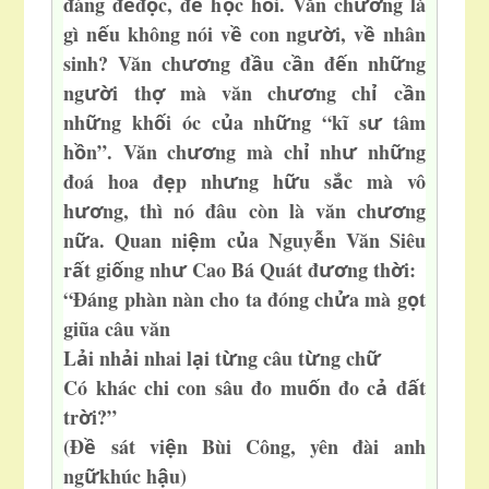
đáng đ
đ
c, đ
h
c h
i. Văn ch
n
g là
ể
ọ
ể
ọ
ỏ
ươ
gì n
u không nói v
con ng
i, v
nhân
ế
ề
ườ
ề
sinh? Văn ch
ng đ
u c
n đ
n nh
ng
ươ
ầ
ầ
ế
ữ
ng
i th
mà văn ch
ng ch
c
n
ườ
ợ
ươ
ỉ
ầ
nh
ng kh
i óc c
a nh
ng “kĩ s
tâm
ữ
ố
ủ
ữ
ư
h
n”. Văn ch
ng mà ch
nh
nh
ng
ồ
ươ
ỉ
ư
ữ
đoá hoa đ
p nh
ng h
u s
c mà vô
ẹ
ư
ữ
ắ
h
ng, thì nó đâu còn là văn ch
ng
ươ
ươ
n
a. Qua
n ni
m c
a Nguy
n Văn Siêu
ữ
ệ
ủ
ễ
r
t gi
ng nh
Cao Bá Quát đ
ng th
i:
ấ
ố
ư
ươ
ờ
“Đáng phàn nàn cho ta đóng ch
a mà g
t
ử
ọ
giũa câu văn
L
i nh
i nhai l
i t
ng câu t
ng ch
ả
ả
ạ
ừ
ừ
ữ
Có khác chi con sâu đo mu
n đo c
đ
t
ố
ả
ấ
tr
i?”
ờ
(Đ
sát vi
n Bùi Công, yên đài anh
ề
ệ
ng
khúc h
u)
ữ
ậ