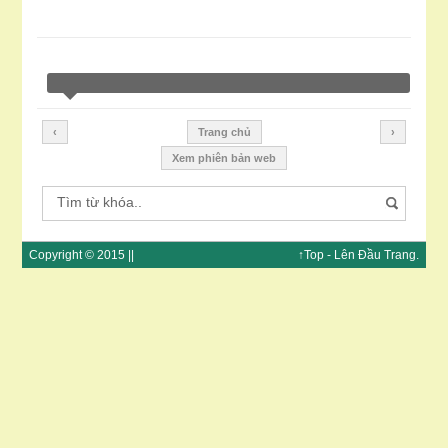
‹
Trang chủ
›
Xem phiên bản web
Copyright © 2015 ||
↑Top
- Lên Đầu
Trang
.