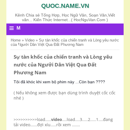
QUOC.NAME.VN
Kênh Chia sẻ Tổng Hợp, Học Ngữ Văn, Soạn Văn,Viết
văn... Kiến Thức Internet...( HocNguVan.Com )
≡
M
E
Home
»
Video
»
Sự tàn khốc của chiến tranh và Lòng yêu nước
của Ngưởi Dân Việt Qua Đất Phương Nam
N
U
Sự tàn khốc của chiến tranh và Lòng yêu
nước của Ngưởi Dân Việt Qua Đất
Phương Nam
Tôi đã khóc khi xem bộ phim này ...Còn bạn ????
( Nếu không xem được bạn dùng trình duyệt cốc cốc
nhé )
>>>>>>>>>>load.....
video
....load....3.....2.....1....đang
tải video......đợi xíu.....rồi xem .......