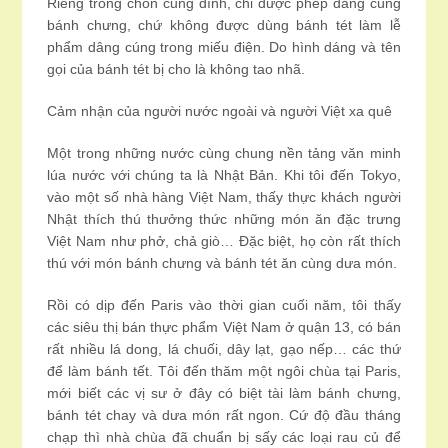
Riêng trong chốn cung đình, chỉ được phép dâng cúng
bánh chưng, chứ không được dùng bánh tét làm lễ
phẩm dâng cúng trong miếu điện. Do hình dáng và tên
gọi của bánh tét bị cho là không tao nhã.
Cảm nhận của người nước ngoài và người Việt xa quê
Một trong những nước cùng chung nền tảng văn minh
lúa nước với chúng ta là Nhật Bản. Khi tôi đến Tokyo,
vào một số nhà hàng Việt Nam, thấy thực khách người
Nhật thích thú thưởng thức những món ăn đặc trưng
Việt Nam như phở, chả giò… Đặc biệt, họ còn rất thích
thú với món bánh chưng và bánh tét ăn cùng dưa món.
Rồi có dịp đến Paris vào thời gian cuối năm, tôi thấy
các siêu thị bán thực phẩm Việt Nam ở quận 13, có bán
rất nhiều lá dong, lá chuối, dây lạt, gạo nếp… các thứ
để làm bánh tết. Tôi đến thăm một ngôi chùa tại Paris,
mới biết các vị sư ở đây có biệt tài làm bánh chưng,
bánh tét chay và dưa món rất ngon. Cứ độ đầu tháng
chạp thì nhà chùa đã chuẩn bị sấy các loại rau củ để