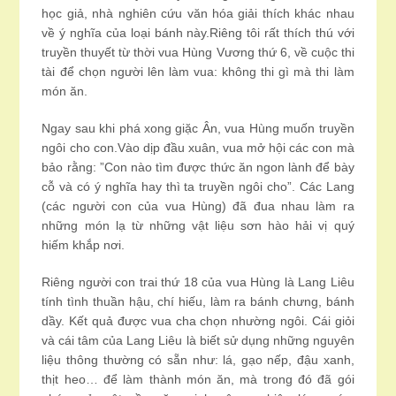
học giả, nhà nghiên cứu văn hóa giải thích khác nhau
về ý nghĩa của loại bánh này.Riêng tôi rất thích thú với
truyền thuyết từ thời vua Hùng Vương thứ 6, về cuộc thi
tài để chọn người lên làm vua: không thi gì mà thi làm
món ăn.
Ngay sau khi phá xong giặc Ân, vua Hùng muốn truyền
ngôi cho con.Vào dịp đầu xuân, vua mở hội các con mà
bảo rằng: ”Con nào tìm được thức ăn ngon lành để bày
cỗ và có ý nghĩa hay thì ta truyền ngôi cho”. Các Lang
(các người con của vua Hùng) đã đua nhau làm ra
những món lạ từ những vật liệu sơn hào hải vị quý
hiếm khắp nơi.
Riêng người con trai thứ 18 của vua Hùng là Lang Liêu
tính tình thuần hậu, chí hiếu, làm ra bánh chưng, bánh
dầy. Kết quả được vua cha chọn nhường ngôi. Cái giỏi
và cái tâm của Lang Liêu là biết sử dụng những nguyên
liệu thông thường có sẵn như: lá, gạo nếp, đậu xanh,
thịt heo… để làm thành món ăn, mà trong đó đã gói