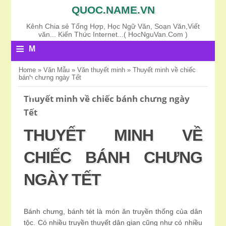
QUOC.NAME.VN
Kênh Chia sẻ Tổng Hợp, Học Ngữ Văn, Soạn Văn,Viết
văn... Kiến Thức Internet...( HocNguVan.Com )
≡
M
E
Home
»
Văn Mẫu
»
Văn thuyết minh
»
Thuyết minh về chiếc
bánh chưng ngày Tết
N
U
Thuyết minh về chiếc bánh chưng ngày
Tết
THUYẾT MINH VỀ
CHIẾC BÁNH CHƯNG
NGÀY TẾT
Bánh chưng, bánh tét là món ăn truyền thống của dân
tộc. Có nhiều truyền thuyết dân gian cũng như có nhiều