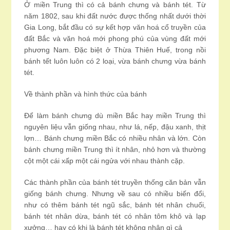
Ở miền Trung thì có cả bánh chưng và bánh tét. Từ
năm 1802, sau khi đất nước được thống nhất dưới thời
Gia Long, bắt đầu có sự kết hợp văn hoá cổ truyền của
đất Bắc và văn hoá mới phong phú của vùng đất mới
phương Nam. Đặc biệt ở Thừa Thiên Huế, trong nồi
bánh tết luôn luôn có 2 loại, vừa bánh chưng vừa bánh
tét.
Về thành phần và hình thức của bánh
Để làm bánh chưng dù miền Bắc hay miền Trung thì
nguyên liệu vẫn giống nhau, như lá, nếp, đậu xanh, thịt
lợn… Bánh chưng miền Bắc có nhiều nhân và lớn. Còn
bánh chưng miền Trung thì ít nhân, nhỏ hơn và thường
cột một cái xấp một cái ngửa với nhau thành cặp.
Các thành phần của bánh tét truyền thống căn bản vẫn
giống bánh chưng. Nhưng về sau có nhiều biến đổi,
như có thêm bánh tét ngũ sắc, bánh tét nhân chuối,
bánh tét nhân dừa, bánh tét có nhân tôm khô và lạp
xưởng… hay có khi là bánh tét không nhân gì cả