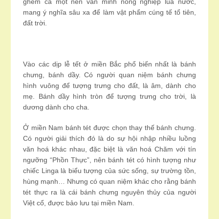
ghém cả một nền văn minh nông nghiệp lúa nước,
mang ý nghĩa sâu xa để làm vật phẩm cúng tế tổ tiên,
đất trời.
Vào các dịp lễ tết ở miền Bắc phổ biến nhất là bánh
chưng, bánh dầy. Có người quan niệm bánh chưng
hình vuông để tượng trưng cho đất, là âm, dành cho
mẹ. Bánh dầy hình tròn để tượng trưng cho trời, là
dương dành cho cha.
Ở miền Nam bánh tét được chọn thay thế bánh chưng.
Có người giải thích đó là do sự hội nhập nhiều luồng
văn hoá khác nhau, đặc biệt là văn hoá Chăm với tín
ngưỡng “Phồn Thực”, nên bánh tét có hình tượng như
chiếc Linga là biểu tượng của sức sống, sự trường tồn,
hùng mạnh… Nhưng có quan niệm khác cho rằng bánh
tét thực ra là cái bánh chưng nguyên thủy của người
Việt cổ, được bảo lưu tại miền Nam.