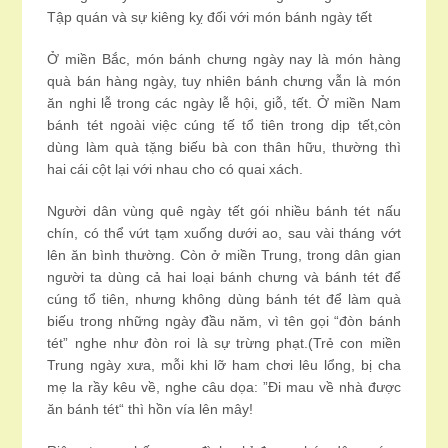
Tập quán và sự kiêng kỵ đối với món bánh ngày tết
Ở miền Bắc, món bánh chưng ngày nay là món hàng
quà bán hàng ngày, tuy nhiên bánh chưng vẫn là món
ăn nghi lễ trong các ngày lễ hội, giỗ, tết. Ở miền Nam
bánh tét ngoài việc cúng tế tổ tiên trong dịp tết,còn
dùng làm quà tặng biếu bà con thân hữu, thường thì
hai cái cột lại với nhau cho có quai xách.
Người dân vùng quê ngày tết gói nhiều bánh tét nấu
chín, có thể vứt tạm xuống dưới ao, sau vài tháng vớt
lên ăn bình thường. Còn ở miền Trung, trong dân gian
người ta dùng cả hai loại bánh chưng và bánh tét để
cúng tổ tiên, nhưng không dùng bánh tét để làm quà
biếu trong những ngày đầu năm, vì tên gọi “đòn bánh
tét” nghe như đòn roi là sự trừng phạt.(Trẻ con miền
Trung ngày xưa, mỗi khi lỡ ham chơi lêu lổng, bị cha
mẹ la rầy kêu về, nghe câu dọa: ”Đi mau về nhà được
ăn bánh tét“ thì hồn vía lên mây!