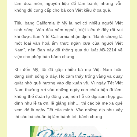
làm dưa món, nguyên liệu để làm bánh, nhưng vẫn
không đủ cung cấp cho bà con Việt kiều ở xa quê.
Tiểu bang California ở Mỹ là nơi có nhiều người Việt
sinh sống. Vào đầu năm ngoái, Việt kiều ở đây rất vui
khi được Ban Y tế California nhận định: ”Bánh chưng là
một loại văn hoá ẩm thực ngàn xưa của người Việt
Nam”, nên Ban này đã thông qua dự luật AB-2214 về
việc cho phép bán bánh chưng.
Khi đến Mỹ, tôi đã gặp nhiều bà mẹ Việt Nam hiện
đang sinh sống ở đây. Họ cảm thấy trống vắng và quay
quắt nhớ quê hương vào dịp xuân về. Vì ngày Tết Việt
Nam thường rơi vào những ngày con cháu bận đi làm,
không thể đoàn tụ đông vui, nên hễ có dịp sum họp gia
đình như lễ tạ ơn, lễ giáng sinh… thì các bà mẹ xa quê
xem đó là ngày Tết của mình. Vào những dịp như vậy
thì các bà chuẩn bị làm bánh tét, bánh chưng.