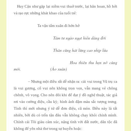
Huy Cận như gặp lại niềm vui thuở trước, lại hân hoan, hồ hởi
và rạo rực những khát khao của tuổi trẻ:
Ta vận tấm xuân đi hớn hở
Tâm tư ngào ngạt hiến dâng đời
Thân cũng hát lừng cao nhịp lửa
Hoa thiên thu hẹn nở cùng
môi. (Áo xuân)
– Nhưng một điều rất dễ nhận ra: cái vui trong Vũ trụ ca
là vui gượng, cố vui nên không trọn vẹn, vẫn mang vẻ chông
chênh, vô vọng. Cho nên đôi khi để đạt ý đồ nghệ thuật, tác giả
rơi vào cường điệu, cầu kỳ; hình ảnh đậm màu sắc tượng trưng.
Tình thì mới nhưng ý tứ dễ đơn điệu, cũ mòn. Ðiều này là tất
nhiên, bởi dù có trốn tận đâu vẫn không chạy khỏi chính mình.
Chính cái Tôi giàu cảm xúc, nặng tình với đất nước, dân tộc đã
không để yên nhà thơ trong sự huyễn hoặc: