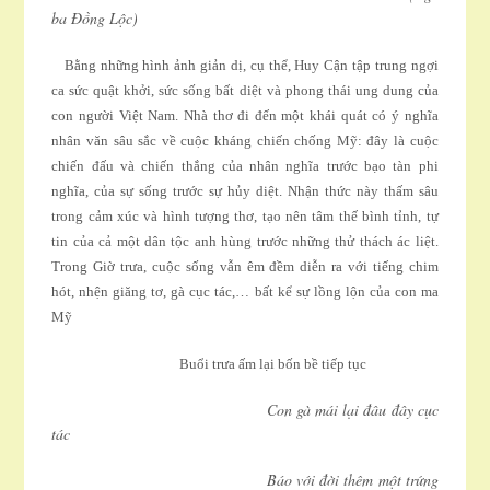
ba Ðồng Lộc)
Bằng những hình ảnh giản dị, cụ thể, Huy Cận tập trung ngợi
ca sức quật khởi, sức sống bất diệt và phong thái ung dung của
con người Việt Nam. Nhà thơ đi đến một khái quát có ý nghĩa
nhân văn sâu sắc về cuộc kháng chiến chống Mỹ: đây là cuộc
chiến đấu và chiến thắng của nhân nghĩa trước bạo tàn phi
nghĩa, của sự sống trước sự hủy diệt. Nhận thức này thấm sâu
trong cảm xúc và hình tượng thơ, tạo nên tâm thế bình tỉnh, tự
tin của cả một dân tộc anh hùng trước những thử thách ác liệt.
Trong Giờ trưa, cuộc sống vẫn êm đềm diễn ra với tiếng chim
hót, nhện giăng tơ, gà cục tác,… bất kể sự lồng lộn của con ma
Mỹ
Buổi trưa ấm lại bốn bề tiếp tục
Con gà mái lại đâu đây cục
tác
Báo với đời thêm một trứng