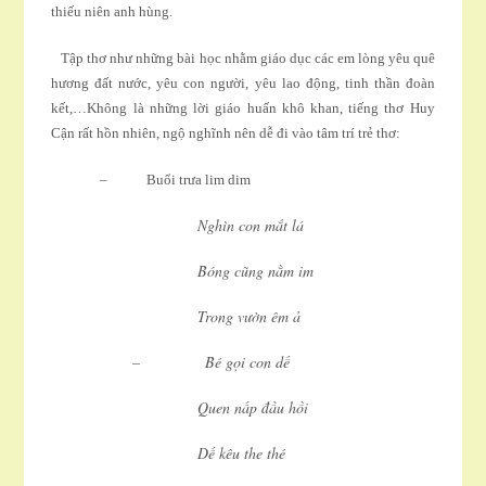
thiếu niên anh hùng.
Tập thơ như những bài học nhằm giáo dục các em lòng yêu quê
hương đất nước, yêu con người, yêu lao động, tinh thần đoàn
kết,…Không là những lời giáo huấn khô khan, tiếng thơ Huy
Cận rất hồn nhiên, ngộ nghĩnh nên dễ đi vào tâm trí trẻ thơ:
– Buổi trưa lim dim
Nghìn con mắt lá
Bóng cũng nằm im
Trong vườn êm ả
– Bé gọi con dế
Quen nấp đầu hồi
Dế kêu the thé