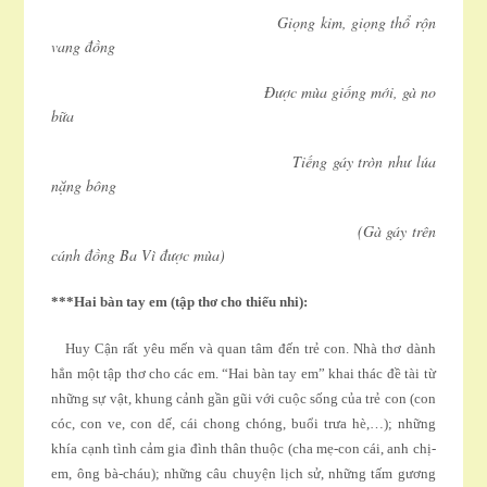
Giọng kim, giọng thổ rộn
vang đồng
Ðược mùa giống mới, gà no
bữa
Tiếng gáy tròn như lúa
nặng bông
(Gà gáy trên
cánh đồng Ba Vì được mùa)
***Hai bàn tay em (tập thơ cho thiếu nhi):
Huy Cận rất yêu mến và quan tâm đến trẻ con. Nhà thơ dành
hẳn một tập thơ cho các em. “Hai bàn tay em” khai thác đề tài từ
những sự vật, khung cảnh gần gũi với cuộc sống của trẻ con (con
cóc, con ve, con dế, cái chong chóng, buổi trưa hè,…); những
khía cạnh tình cảm gia đình thân thuộc (cha mẹ-con cái, anh chị-
em, ông bà-cháu); những câu chuyện lịch sử, những tấm gương