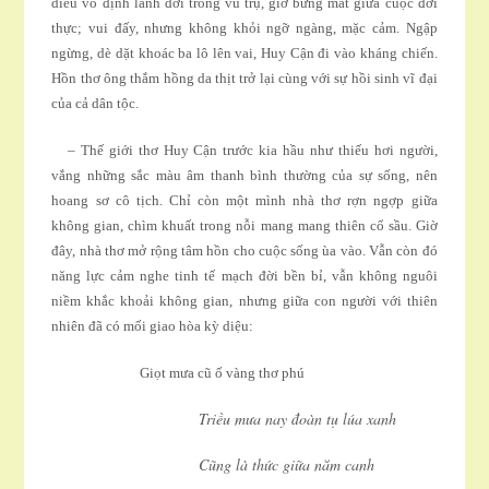
diêu vô định lánh đời trong vũ trụ, giờ bừng mắt giữa cuộc đời
thực; vui đấy, nhưng không khỏi ngỡ ngàng, mặc cảm. Ngập
ngừng, dè dặt khoác ba lô lên vai, Huy Cận đi vào kháng chiến.
Hồn thơ ông thắm hồng da thịt trở lại cùng với sự hồi sinh vĩ đại
của cả dân tộc.
– Thế giới thơ Huy Cận trước kia hầu như thiếu hơi người,
vắng những sắc màu âm thanh bình thường của sự sống, nên
hoang sơ cô tịch. Chỉ còn một mình nhà thơ rợn ngợp giữa
không gian, chìm khuất trong nỗi mang mang thiên cổ sầu. Giờ
đây, nhà thơ mở rộng tâm hồn cho cuộc sống ùa vào. Vẫn còn đó
năng lực cảm nghe tinh tế mạch đời bền bỉ, vẫn không nguôi
niềm khắc khoải không gian, nhưng giữa con người với thiên
nhiên đã có mối giao hòa kỳ diệu:
Giọt mưa cũ ố vàng thơ phú
Triều mưa nay đoàn tụ lúa xanh
Cũng là thức giữa năm canh