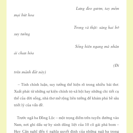
Lưng đeo gươm, tay mềm
mại bút hoa
Trong và thật: sáng hai bờ
suy tưởng
Sống hiên ngang mà nhân
ái chan hòa
(Ði
trên mảnh đất này)
– Tính chính luận, suy tưởng thể hiện rõ trong nhiều bài thơ.
Xuất phát từ những sự kiện chính trị-xã hội hay những chi tiết cụ
thể của đời sống, nhà thơ mở rộng liên tưởng để khám phá bề sâu
triết lý của vấn đề.
Trước ngã ba Ðồng Lộc – một trọng điểm trên tuyến đường vào
Nam, nơi ghi dấu sự hy sinh dũng liệt của 10 cô gái phá bom –
Huy Cận nghĩ đến ý nghĩa quyết định của những ngã ba trong