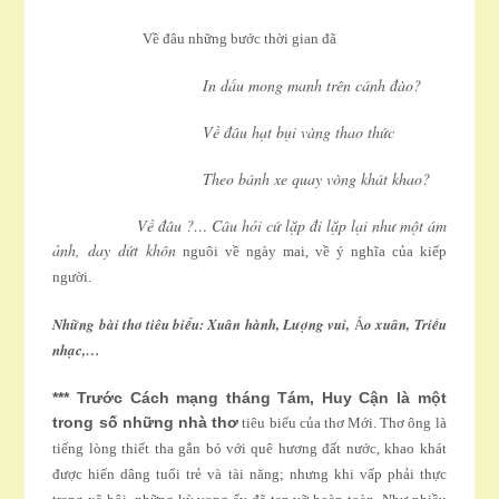
Về đâu những bước thời gian đã
In dấu mong manh trên cánh đào?
Về đâu hạt bụi vàng thao thức
Theo bánh xe quay vòng khát khao?
Về đâu ?… Câu hỏi cứ lặp đi lặp lại như một ám
ảnh, day dứt khôn
nguôi về ngày mai, về ý nghĩa của kiếp
người.
Những bài thơ tiêu biểu: Xuân hành, Lượng vui,
o xuân, Triều
Á
nhạc,…
*** Trước Cách mạng tháng Tám, Huy Cận là một
trong số những nhà thơ
tiêu biểu của thơ Mới. Thơ ông là
tiếng lòng thiết tha gắn bó với quê hương đất nước, khao khát
được hiến dâng tuổi trẻ và tài năng; nhưng khi vấp phải thực