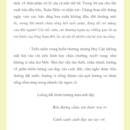
thức về thân phận nô lệ của cả một thế hệ. Trong lời tựa cho lần
xuất bản đầu tiên, Xuân Diệu có nhận xét: Chàng than nỗi tháng
ngày vùn vụt, bảo rằng hoa xuân không đậu, đời thoảng mùi
trong khi mình chưa sống hết tuổi xuân, đang độ trẻ măng
ôi,
của đời người! Cái tiếc sớm, cái thương ngừa áy chẳng qua là sự
trá hình của lòng ham đời, là cái tật dĩ nhiên của kẻ yêu sự sống.
– Triền miên trong buồn thương nhưng Huy Cận không
mất hút vào cõi siêu hình hay chán chường, tuyệt vọng- như
không ít nhà thơ Mới. Nhà thơ vẫn tha thiết, chân thành hướng
về phần thiên lương cao đẹp của cuộc đời; cảm nghe được hồn
thiêng đất nước, hương vị nồng đượm của quê hương và nhựa
sống tiềm tàng trong nhành cây ngọn cỏ:
Luống đất thơm hương mùa mới dậy
Bên đường chân rộn bước trai tơ
Cành xanh cành đẹp xui tay với