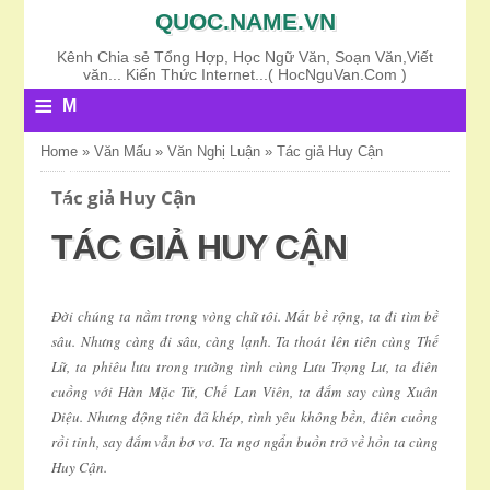
QUOC.NAME.VN
Kênh Chia sẻ Tổng Hợp, Học Ngữ Văn, Soạn Văn,Viết
văn... Kiến Thức Internet...( HocNguVan.Com )
≡
M
E
Home
»
Văn Mấu
»
Văn Nghị Luận
»
Tác giả Huy Cận
N
Tác giả Huy Cận
U
TÁC GIẢ HUY CẬN
Ðời chúng ta nằm trong vòng chữ tôi. Mất bề rộng, ta đi tìm bề
sâu. Nhưng càng đi sâu, càng lạnh. Ta thoát lên tiên cùng Thế
Lữ, ta phiêu lưu trong trường tình cùng Lưu Trọng Lư, ta điên
cuồng với Hàn Mặc Tử, Chế Lan Viên, ta đắm say cùng Xuân
Diệu. Nhưng động tiên đã khép, tình yêu không bền, điên cuồng
rồi tỉnh, say đắm vẫn bơ vơ. Ta ngơ ngẩn buồn trở về hồn ta cùng
Huy Cận.