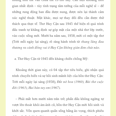
gian nhất định – tùy tình trạng tâm tưởng của mỗi nghệ sĩ – để
những rung động ban đầu được nung, được nén lại thành cảm
xúc nghệ thuật. Mặt khác, mọi sự thay đổi đều cần được thử
thách qua thực tế. Thơ Huy Cận sau 1945 thể hiện rõ quá trình
đấu tranh tự khẳng định sự góp mặt của một nhà thơ lớp trước,
vào cuộc sống mới. Mười ba năm sau, 1958, mới có một tập thơ
thung lũng đau
(Trời mỗi ngày lại sáng), rõ ràng hành trình từ
thương ra cánh đồng vui ở Huy Cận không giản đơn chút nào.
a. Thơ Huy Cận từ 1945 đến kháng chiến chống Mỹ:
Khoảng thời gian này, có 04 tập thơ tiêu biểu, ghi nhận quá
trình chuyển biến và sự hồi sinh mãnh liệt của hồn thơ Huy Cận:
Ðất nở hoa (1960), Bài thơ cuộc
Trời mỗi ngày lại sáng (1958),
đời (1963), Hai bàn tay em (1967).
– Phải mất hơn mười năm trăn trở, phấn đấu không ngừng tự
vượt lên thoát khỏi ám ảnh cũ, hồn thơ Huy Cận mới hồi sinh và
khởi sắc. Vốn quen quanh quẩn sống bằng ảo vọng, thích phiêu