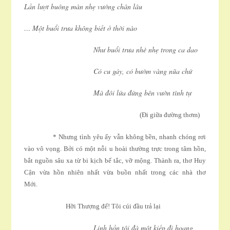
Lần lượt buông màn nhẹ vướng chân lâu
… Một buổi trưa không biết ở thời nào
Như buổi trưa nhè nhẹ trong ca dao
Có cu gáy, có bướm vàng nũa chứ
Mà đôi lứa đứng bên vườn tình tự
(Ði giữa đường thơm)
* Nhưng tình yêu ấy vẫn không bền, nhanh chóng rơi
vào vô vọng. Bởi có một nỗi u hoài thường trực trong tâm hồn,
bắt nguồn sâu xa từ bi kịch bế tắc, vỡ mộng. Thành ra, thơ Huy
Cận vừa hồn nhiên nhất vừa buồn nhất trong các nhà thơ
Mới.
Hỡi Thượng đế! Tôi cúi đầu trả lại
Linh hồn tôi đà một kiếp đi hoang