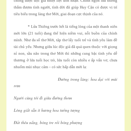
chóng được độc giả nhiệt liệt đón nhận. Chính ngọn lửa thiêng
thắm đượm tình người, tình đời đã giúp Huy Cận có được vị trí
tiêu biểu trong làng thơ Mới, giai đoạn cực thịnh của nó.
* Lửa Thiêng trước hết là tiếng lòng của một thanh niên
mới lớn (21 tuổi) đang thể hiện niềm vui, nỗi buồn của chính
mình. Như đa số thơ Mới, tập thơ lấy tuổi trẻ và tình yêu làm đề
tài chủ yếu. Nhưng giữa lúc độc giả đã quá quen thuộc với giọng
nỉ non, sầu não trong thơ Mới thì những cung bậc tình yêu dễ
thương ở lứa tuổi học trò, lứa tuổi còn nhiều e ấp vẩn vơ, chưa
nhuốm mùi nhục cảm – có sức hấp dẫn mới lạ:
Ðường trong làng: hoa dại với mùi
rơm
Người cùng tôi đi giữa đường thơm
Lòng giắt sẵn ít hương hoa tưởng tượng
Ðất thêu nắng, bóng tre rồi bóng phượng