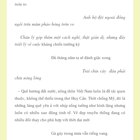
tròn to
Anh bộ đội ngoái đồng
ngồi trên mâm pháo bóng tròn vo
Chân lý góp thêm một cách nghĩ, thật giản dị, nhưng đầy
triết lý về cuộc
kháng chiến trường kỳ
Ðủ tháng năm ta sẽ đánh giặc xong
Trái chín cây đâu phải
chín nóng lòng
– Quê hương đất nước, nông thôn Việt Nam luôn là đề tài quen
thuộc, không thể thiếu trong thơ Huy Cận. Thời chống Mỹ, đó là
những làng quê yên ả với nhịp sống tưởng như bình lặng nhưng
luôn có nhiều xao động tinh tế. Vẻ đẹp truyền thống đang có
nhiều đổi thay cho phù hợp với thời đại mới
Gà gáy trong mưa vẫn tiếng vang