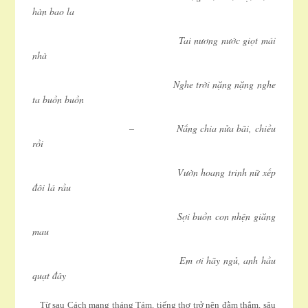
hàn bao la
Tai nương nước giọt mái
nhà
Nghe trời nặng nặng nghe
ta buồn buồn
– Nắng chia nửa bãi, chiều
rồi
Vườn hoang trinh nữ xếp
đôi lá rầu
Sợi buồn con nhện giăng
mau
Em ơi hãy ngủ, anh hầu
quạt đây
Từ sau Cách mạng tháng Tám, tiếng thơ trở nên đằm thắm, sâu