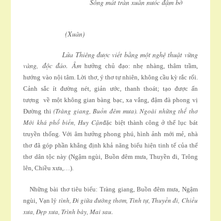
Sông mát tràn xuân nưóc đậm bờ
(Xuân)
Lửa Thiêng được viết bằng một nghệ thuật vững
vàng, độc đáo. Âm
hưởng chủ đạo: nhẹ nhàng, thâm trầm,
hướng vào nội tâm. Lời thơ, ý thơ tự nhiên, không cầu kỳ rắc rối.
Cảnh sắc ít đường nét, giản ước, thanh thoát; tạo được ấn
tượng về một không gian bàng bạc, xa vắng, đậm đà phong vị
(Tràng giang, Buồn đêm mưa). Ngoài những thể thơ
Ðường thi
Mới khá phổ biến, Huy Cận
đặc biệt thành công ở thể lục bát
truyền thống. Với âm hưởng phong phú, hình ảnh mới mẻ, nhà
thơ đã góp phần khẳng định khả năng biểu hiện tinh tế của thể
thơ dân tộc này (Ngậm ngùi, Buồn đêm mưa, Thuyền đi, Trông
lên, Chiều xưa,…).
Những bài thơ tiêu biểu: Tràng giang, Buồn đêm mưa, Ngậm
tình, Ði giữa đường thơm, Tình tự, Thuyền đi, Chiều
ngùi, Vạn lý
xưa, Ðẹp xưa, Trình bày, Mai sau.