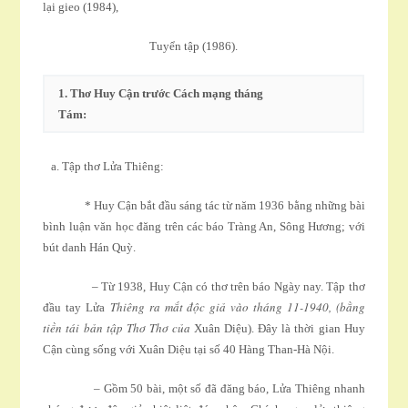
lại gieo (1984),
Tuyển tập (1986).
1
. Thơ Huy Cận trước Cách mạng tháng
Tám:
a. Tập thơ Lửa Thiêng:
* Huy Cận bắt đầu sáng tác từ năm 1936 bằng những bài
bình luận văn học đăng trên các báo Tràng An, Sông Hương; với
bút danh Hán Quỳ.
– Từ 1938, Huy Cận có thơ trên báo Ngày nay. Tập thơ
Thiêng ra mắt độc giả vào tháng 11-1940, (bằng
đầu tay Lửa
tiền tái bản tập Thơ Thơ của
Xuân Diệu). Ðây là thời gian Huy
Cận cùng sống với Xuân Diệu tại số 40 Hàng Than-Hà Nội.
– Gồm 50 bài, một số đã đăng báo, Lửa Thiêng nhanh