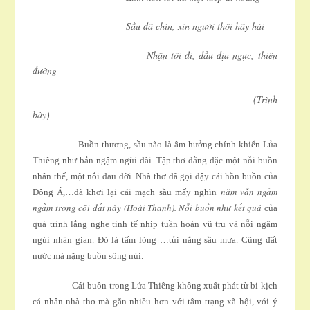
Sầu đã chín, xin người thôi hãy hái
Nhận tôi đi, dầu địa ngục, thiên
đường
(Trình
bày)
– Buồn thương, sầu não là âm hưởng chính khiến Lửa
Thiêng như bản ngậm ngùi dài. Tập thơ dằng dặc một nỗi buồn
nhân thế, một nỗi đau đời. Nhà thơ đã gọi dậy cái hồn buồn của
năm vẫn ngấm
Ðông Á,…đã khơi lại cái mạch sầu mấy nghìn
ngầm trong cõi đất này (Hoài Thanh). Nỗi buồn như kết quả
của
quá trình lắng nghe tinh tế nhịp tuần hoàn vũ trụ và nỗi ngậm
ngùi nhân gian. Ðó là tấm lòng …tủi nắng sầu mưa. Cũng đất
nước mà nặng buồn sông núi.
– Cái buồn trong Lửa Thiêng không xuất phát từ bi kịch
cá nhân nhà thơ mà gắn nhiều hơn với tâm trạng xã hội, với ý