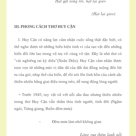
Hạt gặt xong rồi, hạt lại gieo
(Hạt lại gieo)
III
. PHONG CÁCH THƠ HUY CẬN
1. Huy Cận có năng lực cảm nhận cuộc sống thật đặc biệt, có
thể nghe được từ những biểu hiện tinh vi của tạo vật đến những
biến đổi lớn lao trong vũ trụ vô cùng vô tận. Ðây là nhà thơ có
“cái nghiêng tai kỳ diệu”(Xuân Diệu). Huy Cận cảm nhận được
trọn vẹn từ những mùi vị dân dã của đất đai đồng ruộng đến lời
ru của gió, nhịp thở của biển, để rồi nói lên linh hồn của cảnh sắc
thiên nhiên bằng giai điệu trong trẻo, dễ rung động lòng người.
+ Trước 1945, tuy vật vã với nỗi sầu đau nhưng thiên nhiên
trong thơ Huy Cận vẫn thấm thía tình người, tình đời (Ngậm
ngùi, Tràng giang, Buồn đêm mưa):
– Ðêm mưa làm nhớ không gian
Lòng run thêm lạnh nỗi