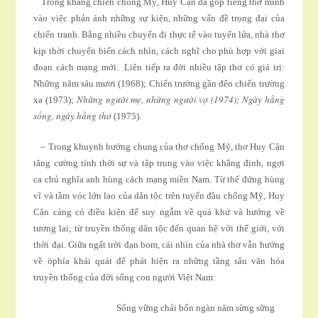
Trong kháng chiến chống Mỹ, Huy Cận đã góp tiếng thơ mình
vào việc phản ánh những sự kiện, những vấn đề trọng đại của
chiến tranh. Bằng nhiều chuyến đi thực tế vào tuyến lửa, nhà thơ
kịp thời chuyển biến cách nhìn, cách nghĩ cho phù hợp với giai
đoạn cách mạng mới. Liên tiếp ra đời nhiều tập thơ có giá trị:
Những năm sáu mươi (1968); Chiến trường gần đến chiến trường
Những người mẹ, những người vợ (1974); Ngày hằng
xa (1973);
sống, ngày hằng thơ
(1975).
– Trong khuynh hướng chung của thơ chống Mỹ, thơ Huy Cận
tăng cường tính thời sự và tập trung vào việc khẳng định, ngợi
ca chủ nghĩa anh hùng cách mạng miền Nam. Từ thế đứng hùng
vĩ và tầm vóc lớn lao của dân tộc trên tuyến đầu chống Mỹ, Huy
Cận càng có điều kiện để suy ngẫm về quá khứ và hướng về
tương lai; từ truyền thống dân tộc đến quan hệ với thế giới, với
thời đại. Giữa ngất trời đạn bom, cái nhìn của nhà thơ vẫn hướng
về öphía khái quát để phát hiện ra những tầng sâu văn hóa
truyền thống của đời sống con người Việt Nam:
Sống vững chải bốn ngàn năm sừng sững