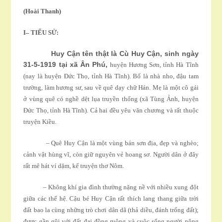
(Hoài Thanh)
I
– TIỂU SỬ:
Huy Cận tên thật là Cù Huy Cận, sinh ngày
31-5-1919 tại xã Ân Phú,
huyện Hương Sơn, tỉnh Hà Tĩnh
(nay là huyện Ðức Thọ, tỉnh Hà Tĩnh). Bố là nhà nho, đậu tam
trường, làm hương sư, sau về quê dạy chữ Hán. Mẹ là một cô gái
ở vùng quê có nghề dệt lụa truyền thống (xã Tùng Ảnh, huyện
Ðức Thọ, tỉnh Hà Tĩnh). Cả hai đều yêu văn chương và rất thuộc
truyện Kiều.
– Quê Huy Cận là một vùng bán sơn địa, đẹp và nghèo;
cảnh vật hùng vĩ, còn giữ nguyên vẻ hoang sơ. Người dân ở đây
rất mê hát ví dặm, kể truyện thơ Nôm.
– Không khí gia đình thường nặng nề với nhiều xung đột
giữa các thế hệ. Cậu bé Huy Cận rất thích lang thang giữa trời
đất bao la cùng những trò chơi dân dã (thả diều, đánh trống đất);
được gần gũi với đất đai đồng ruộng và cuộc sống người nông