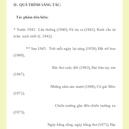
II
– QUÁ TRÌNH SÁNG TÁC:
Tác phẩm tiêu biểu:
* Trước 1945: Lửa thiêng (1940), Vũ trụ ca (1942), Kinh cầu tự
(văn xuôi triết lý, 1942).
** Sau 1945: Trời mỗi ngày lại sáng (1958), Ðất nở hoa
(1960),
Bài thơ cuộc đời (1963), Hai bàn tay em
(1967),
Những năm sáu mươi (1968), Cô gái Mèo
(1972),
Chiến trường gần đến chiến trường xa
(1973),
Ngày hằng sống, ngày hằng thơ (1975), Hạt