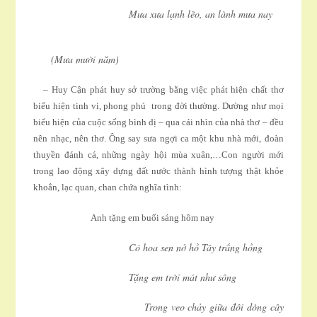
Mưa xưa lạnh lẽo, an lành mưa nay
(Mưa mười năm)
– Huy Cận phát huy sở trường bằng việc phát hiện chất thơ
biểu hiện tinh vi, phong phú trong đời thường. Dường như mọi
biểu hiện của cuộc sống bình dị – qua cái nhìn của nhà thơ – đều
nên nhạc, nên thơ. Ông say sưa ngợi ca một khu nhà mới, đoàn
thuyền đánh cá, những ngày hội mùa xuân,…Con người mới
trong lao động xây dựng đất nước thành hình tượng thật khỏe
khoắn, lạc quan, chan chứa nghĩa tình:
Anh tặng em buổi sáng hôm nay
Có hoa sen nở hồ Tây trắng hồng
Tặng em trời mát như sông
Trong veo chảy giữa đôi dòng cây