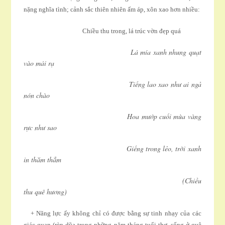
nặng nghĩa tình; cảnh sắc thiên nhiên ấm áp, xôn xao hơn nhiều:
Chiều thu trong, lá trúc vờn đẹp quá
Lá mía xanh nhung quạt
vào mái rạ
Tiếng lao xao như ai ngả
nón chào
Hoa mướp cuối mùa vàng
rực như sao
Giếng trong lẻo, trời xanh
in thăm thẳm
(Chiều
thu quê hương)
+ Năng lực ấy không chỉ có được bằng sự tinh nhạy của các
giác quan (rèn dũa trong những năm tháng tuổi thơ, sống ở quê