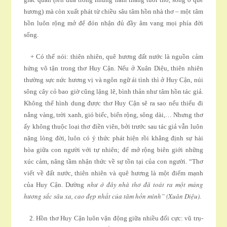
hương) mà còn xuất phát từ chiều sâu tâm hồn nhà thơ – một tâm
hồn luôn rộng mở để đón nhận đủ đầy âm vang mọi phía đời
sống.
+ Có thể nói: thiên nhiên, quê hương đất nước là nguồn cảm
hứng vô tận trong thơ Huy Cận. Nếu ở Xuân Diệu, thiên nhiên
thường sực nức hương vị và ngôn ngữ ái tình thì ở Huy Cận, núi
sông cây cỏ bao giờ cũng lặng lẽ, bình thản như tâm hồn tác giả.
Không thể hình dung được thơ Huy Cận sẽ ra sao nếu thiếu đi
nắng vàng, trời xanh, gió biếc, biển rộng, sông dài,… Nhưng thơ
ấy không thuộc loại thơ điền viên, bởi trước sau tác giả vẫn luôn
nặng lòng đời, luôn có ý thức phát hiện rồi khẳng định sự hài
hòa giữa con người với tự nhiên; để mở rộng biên giới những
xúc cảm, nâng tầm nhận thức về sự tồn tại của con người. “Thơ
viết về đất nước, thiên nhiên và quê hương là một điểm mạnh
như ở đây nhà thơ đã toát ra một mảng
của Huy Cận. Dường
hương sắc sâu xa, cao đẹp nhất của tâm hồn mình” (Xuân Diệu).
2. Hồn thơ Huy Cận luôn vận động giữa nhiều đối cực: vũ trụ-