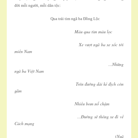
đời mỗi người, mỗi dân tộc:
Qua trái tim ngã ba Ðồng Lộc
Máu qua tim máu lọc
Xe vượt ngã ba xe xốc tới
miền Nam
…Những
ngã ba Việt Nam
Trên đường dài kẻ địch còn
găm
Nhiều bom nổ chậm
…Ðường sẽ thông xe đi về
Cách mạng
(Ngã