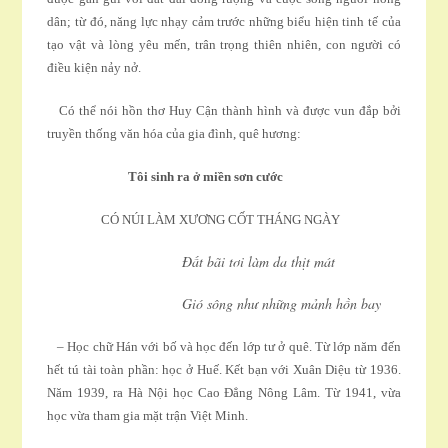
dân; từ đó, năng lực nhạy cảm trước những biểu hiện tinh tế của
tạo vật và lòng yêu mến, trân trọng thiên nhiên, con người có
điều kiện nảy nở.
Có thể nói hồn thơ Huy Cận thành hình và được vun đắp bởi
truyền thống văn hóa của gia đình, quê hương:
Tôi sinh ra ở miền sơn cước
CÓ NÚI LÀM XƯƠNG CỐT THÁNG NGÀY
Ðất bãi tơi làm da thịt mát
Gió sông như những mảnh hồn bay
– Học chữ Hán với bố và học đến lớp tư ở quê. Từ lớp năm đến
hết tú tài toàn phần: học ở Huế. Kết bạn với Xuân Diệu từ 1936.
Năm 1939, ra Hà Nội học Cao Ðẳng Nông Lâm. Từ 1941, vừa
học vừa tham gia mặt trận Việt Minh.