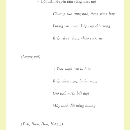
+ Trời thắm duyên rằm vừng nhạc mở
Chuông sao rung nhớ, tiếng vàng bay
Lượng vui muôn kiếp cân đầu sóng
Biển rủ rê lòng nhập cuộc say
(Lượng vui)
+ Trời xanh ran lá biếc
Biển chóa ngập buồm vàng
Gió thổi miền bất diệt
Mây tạnh đất hồng hoang
(Trời, Biển, Hoa, Hương)