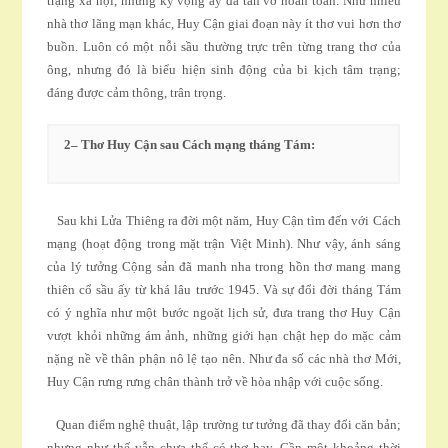
trạng xã hội, những kỳ vọng ấy đã tan vỡ hoàn toàn. Như nhiều
nhà thơ lãng mạn khác, Huy Cận giai đoạn này ít thơ vui hơn thơ
buồn. Luôn có một nỗi sầu thường trực trên từng trang thơ của
ông, nhưng đó là biểu hiện sinh động của bi kịch tâm trạng;
đáng được cảm thông, trân trọng.
2
– Thơ Huy Cận sau Cách mạng tháng Tám:
Sau khi Lửa Thiêng ra đời một năm, Huy Cận tìm đến với Cách
mạng (hoạt động trong mặt trận Việt Minh). Như vậy, ánh sáng
của lý tưởng Cộng sản đã manh nha trong hồn thơ mang mang
thiên cổ sầu ấy từ khá lâu trước 1945. Và sự đổi đời tháng Tám
có ý nghĩa như một bước ngoặt lịch sử, đưa trang thơ Huy Cận
vượt khỏi những ám ảnh, những giới hạn chật hẹp do mặc cảm
nặng nề về thân phận nô lệ tạo nên. Như đa số các nhà thơ Mới,
Huy Cận rưng rưng chân thành trở về hòa nhập với cuộc sống.
Quan điểm nghệ thuật, lập trường tư tưởng đã thay đổi căn bản;
nhưng như thế vẫn chưa thể có thơ hay. Cần một khoảng thời