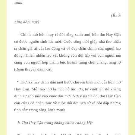
xanh
(Buổi
sáng hôm nay)
– Chính nhờ hút nhụy từ đời sống xanh tươi, hồn thơ Huy Cận
có được nguồn sinh lực mới. Cuộc sống mới giúp nhà thơ nhận
ra chân giá trị của lao động và vẻ đẹp chân chính của người lao
động. Thiên nhiên tạo vật không còn đối lập với con người mà
cùng con người hợp thành bức hoành tráng chói chang, rạng rỡ
(Ðoàn thuyền đánh cá).
* Thời kỳ này đánh dấu một bước chuyển biến mới của hồn thơ
Huy Cận. Mỗi tập thơ là một nỗ lực lớn, tự vượt lên để khẳng
định sự góp mặt vào cuộc đời mới. Với ý nghĩa đó, thơ Huy Cận
còn củng cố nhận thức về cuộc đổi đời lịch sử và bồi đắp những
tình cảm trong sáng, lành mạnh.
b
. Thơ Huy Cận trong kháng chiến chống Mỹ: