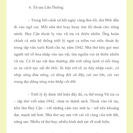
b. Từ sau Lửa Thiêng:
– Trong bối cảnh xã hội ngày càng đen tối, thơ Mới dần
đi vào ngõ cụt. Mỗi nhà thơ loay hoay tìm lối thoát cho riêng
mình. Huy Cận thoát ly vào vũ trụ và thiên nhiên. Ông hoàn
chỉnh cả một hệ thống triết lý ngợi ca niềm vui siêu thoát ấy
trong tập văn xuôi Kinh cầu tự, năm 1942. Nhà thơ kêu gọi mọi
người trở về hòa nhập vào tạo vật, tìm nguồn vui từ thiên nhiên
vũ trụ: Có lẽ tạo vật đau
thương, đất trời vắng lạnh vì nỗi lòng
ta xa cách tạo vật đó thôi. Ta hãy trở về, ta hãy nhập cuộc, có
nhịp sống đưa nâng, có dòng đời xô đẩy, cái vui lớn, cái vui
trọng đại dâng sóng tràn khắp cõi đời.
– Triết lý ấy được thể hiện đầy đủ, cụ thể trong Vũ trụ ca
– tập thơ viết năm 1942, chưa in thành sách. Thoát vào vũ trụ,
hồn thơ Huy Cận – với những cảm xúc mới lạ – trở nên khoáng
đạt, mạnh mẽ hơn. Nhà thơ say sưa với cái vô cùng của trời đất,
trăng sao. Nhiều tứ thơ hay, nhiều hình ảnh rực rỡ xuất hiện: