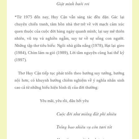
Giật mình bưởi rơi
*Từ 1975 đến nay, Huy Cận vẫn sáng tác đều đặn. Gác lại
chuyện chiến tranh, tâm hồn nhà thơ trở về với mạch cảm xúc
quen thuộc của cuộc đời hàng ngày quanh mình; lại say mê thiên
nhiên, vũ trụ và nghiền ngẫm, suy tư về sự sống con người.
Những tập thơ tiêu biểu: Ngôi nhà giữa nắng (1978), Hạt lại gieo
(1984), Chim làm ra gió (1989), Lời tâm nguyện cùng hai thế kỷ
(1997).
Thơ Huy Cận tiếp tục phát triển theo hướng suy tưởng, hướng
nội hơn; có khuynh hướng chiêm nghiệm về ý nghĩa nhân sinh
cao cả từ những biểu hiện bình dị của đời thường:
Yêu mãi, yêu rồi, đâu hết yêu
Cuộc đời như miếng đất phì nhiêu
Trồng bao nhiêu vụ còn tươi tốt