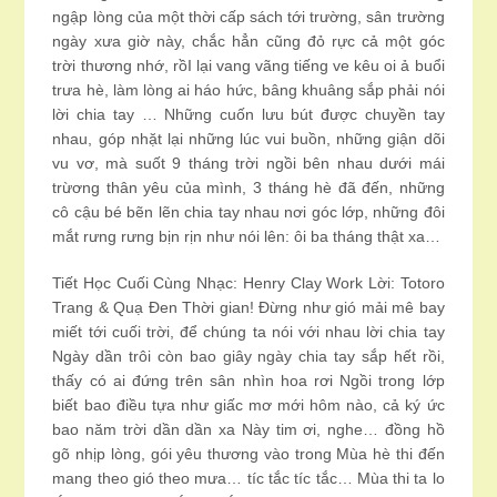
ngập lòng của một thời cấp sách tới trường, sân trường
ngày xưa giờ này, chắc hẳn cũng đỏ rực cả một góc
trời thương nhớ, rồI lại vang vãng tiếng ve kêu oi ả buổi
trưa hè, làm lòng ai háo hức, bâng khuâng sắp phải nói
lời chia tay … Những cuốn lưu bút được chuyền tay
nhau, góp nhặt lại những lúc vui buồn, những giận dõi
vu vơ, mà suốt 9 tháng trời ngồi bên nhau dưới mái
trừơng thân yêu của mình, 3 tháng hè đã đến, những
cô cậu bé bẽn lẽn chia tay nhau nơi góc lớp, những đôi
mắt rưng rưng bịn rịn như nói lên: ôi ba tháng thật xa…
Tiết Học Cuối Cùng Nhạc: Henry Clay Work Lời: Totoro
Trang & Quạ Đen Thời gian! Đừng như gió mải mê bay
miết tới cuối trời, để chúng ta nói với nhau lời chia tay
Ngày dần trôi còn bao giây ngày chia tay sắp hết rồi,
thấy có ai đứng trên sân nhìn hoa rơi Ngồi trong lớp
biết bao điều tựa như giấc mơ mới hôm nào, cả ký ức
bao năm trời dần dần xa Này tim ơi, nghe… đồng hồ
gõ nhịp lòng, gói yêu thương vào trong Mùa hè thi đến
mang theo gió theo mưa… tíc tắc tíc tắc… Mùa thi ta lo