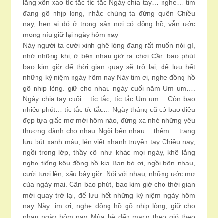
lắng xôn xao tíc tắc tíc tắc Ngày chia tay… nghe… tim
đang gõ nhịp lòng, nhắc chúng ta đừng quên Chiều
nay, hẹn ai đó ở trong sân nơi có đồng hồ, vẫn ước
mong níu giữ lại ngày hôm nay
Này người ta cười xinh ghê lòng đang rất muốn nói gì,
nhớ những khi, ở bên nhau giờ ra chơi Cần bao phút
bao kim giờ để thời gian quay sẽ trở lại, để lưu hết
những kỷ niệm ngày hôm nay Này tim ơi, nghe đồng hồ
gõ nhịp lòng, giữ cho nhau ngày cuối năm Um um….
Ngày chia tay cuối… tíc tắc, tíc tắc Um um… Còn bao
nhiêu phút… tíc tắc tíc tắc… Ngày tháng cũ có bao điều
đẹp tựa giấc mơ mới hôm nào, đừng xa nhé những yêu
thương dành cho nhau Ngồi bên nhau… thêm… trang
lưu bút xanh màu, lén viết nhanh truyền tay Chiều nay,
ngồi trong lớp, thầy cô như khác mọi ngày, khẽ lắng
nghe tiếng kêu đồng hồ kia Bạn bè ơi, ngồi bên nhau,
cười tươi lên, xấu bây giờ. Nói với nhau, những ước mơ
của ngày mai. Cần bao phút, bao kim giờ cho thời gian
mới quay trở lại, để lưu hết những kỷ niệm ngày hôm
nay Này tim ơi, nghe đồng hồ gõ nhịp lòng, giữ cho
nhau ngày hôm nay. Mùa hè đến mang theo gió theo