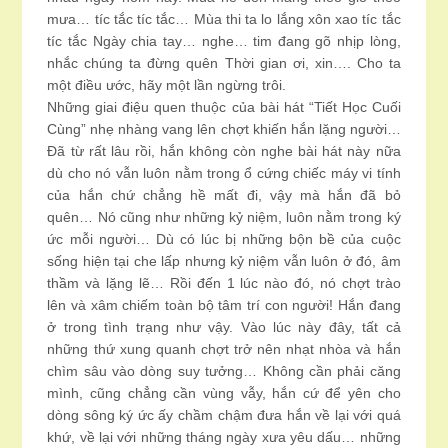
mưa… tíc tắc tíc tắc… Mùa thi ta lo lắng xôn xao tíc tắc
tíc tắc Ngày chia tay… nghe… tim đang gõ nhịp lòng,
nhắc chúng ta đừng quên Thời gian ơi, xin…. Cho ta
một điều ước, hãy một lần ngừng trôi.
Những giai điệu quen thuộc của bài hát “Tiết Học Cuối
Cùng” nhẹ nhàng vang lên chợt khiến hắn lặng người…
Đã từ rất lâu rồi, hắn không còn nghe bài hát này nữa
dù cho nó vẫn luôn nằm trong ổ cứng chiếc máy vi tính
của hắn chứ chẳng hề mất đi, vậy mà hắn đã bỏ
quên… Nó cũng như những kỷ niệm, luôn nằm trong ký
ức mỗi người… Dù có lúc bị những bộn bề của cuộc
sống hiện tại che lấp nhưng kỷ niệm vẫn luôn ở đó, âm
thầm và lặng lẽ… Rồi đến 1 lúc nào đó, nó chợt trào
lên và xâm chiếm toàn bộ tâm trí con người! Hắn đang
ở trong tình trạng như vậy. Vào lúc này đây, tất cả
những thứ xung quanh chợt trở nên nhạt nhòa và hắn
chìm sâu vào dòng suy tưởng… Không cần phải căng
mình, cũng chẳng cần vùng vẫy, hắn cứ để yên cho
dòng sông ký ức ấy chầm chậm đưa hắn về lại với quá
khứ, về lại với những tháng ngày xưa yêu dấu… những