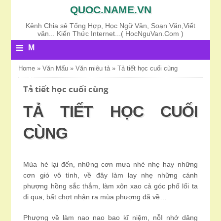
QUOC.NAME.VN
Kênh Chia sẻ Tổng Hợp, Học Ngữ Văn, Soạn Văn,Viết
văn... Kiến Thức Internet...( HocNguVan.Com )
≡
M
E
Home
»
Văn Mấu
»
Văn miêu tả
»
Tả tiết học cuối cùng
N
Tả tiết học cuối cùng
U
TẢ TIẾT HỌC CUỐI
CÙNG
Mùa hè lại đến, những cơn mưa nhè nhẹ hay những
cơn gió vô tình, về đây làm lay nhẹ những cánh
phượng hồng sắc thắm, làm xôn xao cả góc phố lối ta
đi qua, bất chợt nhận ra mùa phượng đã về…
Phượng về làm nao nao bao kĩ niệm, nỗI nhớ dâng