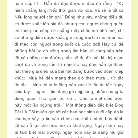
năm cấp III… Hắn đã đọc được ở đâu đó rằng : “Kỷ
niệm chẳng là gì Nếu thời gian vội xóa, Và sẽ là tất cả
Nếu lòng người còn ghi.” Đúng như vậy, những điều dù
có được khắc lên bia đá nhưng con người chóng quên
thì thời gian cũng sẽ chẳng mấy chốc mà phủ mờ, chỉ
có những điều được khắc ghi trong trái tim mới mãi mãi
đi theo con người trong suốt cả cuộc đời! Hãy cứ để
những hồi ức đó sống trong tim hắn, đi cùng hắn trên
tất cả những con đường hắn sẽ đi, để mỗi khi kỷ niệm
chợt ùa về trong tấm trí như lúc này đây, hắn lại thầm
hát theo giai điệu của bài hát đang bước vào đoạn điệp
khúc: “Mùa hè đến mang theo gió theo mưa… tíc tắc
tíc tắc… Mùa thi ta lo lắng xôn xao tíc tắc tíc tắc Ngày
chia tay… nghe… tim đang gõ nhịp lòng, nhắc chúng ta
đừng quên Thời gian ơi, xin…. Cho ta một điều ước,
hãy một lần ngừng trôi .” Một thông điệp đặc biệt Blog
Tôt Là Tôi muốn gửi tới các bạn học sinh cuối cấp đó là
các bạn hãy tự tin vào chính bản thân mình, hãy dành
tất cả nỗ lực cho ước mơ và khát vọng. Ngày hôm nay
ta tạm biệt mái trường, ngày hôm nay ta đang níu giữ