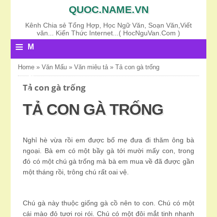
QUOC.NAME.VN
Kênh Chia sẻ Tổng Hợp, Học Ngữ Văn, Soạn Văn,Viết
văn... Kiến Thức Internet...( HocNguVan.Com )
≡
M
E
Home
»
Văn Mấu
»
Văn miêu tả
»
Tả con gà trống
N
Tả con gà trống
U
TẢ CON GÀ TRỐNG
Nghỉ hè vừa rồi em được bố mẹ đưa đi thăm ông bà
ngoại. Bà em có một bầy gà tới mười mấy con, trong
đó có một chú gà trống mà bà em mua về đã được gần
một tháng rồi, trông chú rất oai vệ.
Chú gà này thuộc giống gà cồ nên to con. Chú có một
cái mào đỏ tươi roi rói. Chú có một đôi mắt tinh nhanh