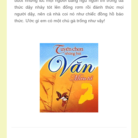
buốt những lúc mọi người đang ngủ ngon thì trống đã
thức dậy nhảy tót lên đống rơm rồi đánh thức mọi
người dậy, nên cả nhà coi nó như chiếc đồng hồ báo
thức. Ước gì em có một chú gà trống như vậy!