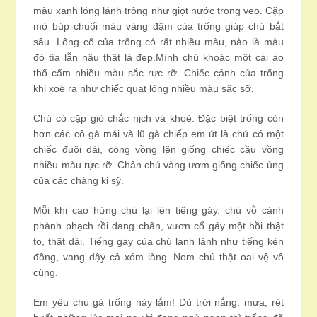
màu xanh lóng lánh trông như giọt nước trong veo. Cặp
mỏ búp chuối màu vàng đậm của trống giúp chú bắt
sâu. Lông cổ của trống có rất nhiều màu, nào là màu
đỏ tía lẫn nâu thật là đẹp.Mình chú khoác một cái áo
thổ cẩm nhiều màu sắc rực rỡ. Chiếc cánh của trống
khi xoè ra như chiếc quạt lông nhiều màu săc sỡ.
Chú có cặp giò chắc nịch và khoẻ. Đặc biệt trống còn
hơn các cô gà mái và lũ gà chiếp em út là chú có một
chiếc đuôi dài, cong vồng lên giống chiếc cầu vồng
nhiều màu rực rỡ. Chân chú vàng ươm giống chiếc ủng
của các chàng kị sỹ.
Mỗi khi cao hứng chú lại lên tiếng gáy. chú vỗ cánh
phành phạch rồi dang chân, vươn cổ gáy một hồi thật
to, thật dài. Tiếng gáy của chú lanh lảnh như tiếng kèn
đồng, vang dậy cả xóm làng. Nom chú thật oai vệ vô
cùng.
Em yêu chú gà trống này lắm! Dù trời nắng, mưa, rét