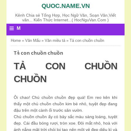
QUOC.NAME.VN
Kênh Chia sẻ Tổng Hợp, Học Ngữ Văn, Soạn Văn,Viết
văn... Kiến Thức Internet...( HocNguVan.Com )
≡
M
E
Home
»
Văn Mấu
»
Văn miêu tả
»
Tả con chuồn chuồn
N
Tả con chuồn chuồn
U
TẢ CON CHUỒN
CHUỒN
Ôi chao! Chú chuồn chuồn đẹp quá! Em reo kên khi
thấy một chú chuồn chuồn kim bé nhỏ, tuyệt đẹp đang
đậu trên một cành ổi trước sân vườn.
Chú chuồn chuồn ấy có bảy sắc màu sáng loáng, tuyệt
đẹp. Cái đầu bóng rượi, tròn xoe. Đôi mắt nhỏ, hoà với
ánh nắng mặt trời chói lọi tạo nên một vẻ đẹp diệu kì và