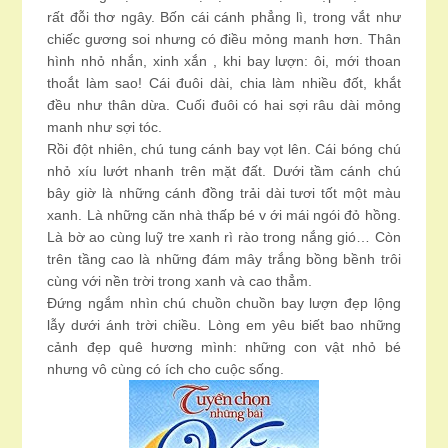
rất đỗi thơ ngây. Bốn cái cánh phẳng lì, trong vắt như
chiếc gương soi nhưng có điều mỏng manh hơn. Thân
hình nhỏ nhắn, xinh xắn , khi bay lượn: ôi, mới thoan
thoắt làm sao! Cái đuôi dài, chia làm nhiều đốt, khắt
đều như thân dừa. Cuối đuôi có hai sợi râu dài mỏng
manh như sợi tóc.
Rồi đột nhiên, chú tung cánh bay vọt lên. Cái bóng chú
nhỏ xíu lướt nhanh trên mặt đất. Dưới tầm cánh chú
bây giờ là những cánh đồng trải dài tươi tốt một màu
xanh. Là những căn nhà thấp bé v ới mái ngói đỏ hồng.
Là bờ ao cùng luỹ tre xanh rì rào trong nắng gió… Còn
trên tầng cao là những đám mây trắng bồng bềnh trôi
cùng với nền trời trong xanh và cao thẳm.
Đứng ngắm nhìn chú chuồn chuồn bay lượn đẹp lộng
lẫy dưới ánh trời chiều. Lòng em yêu biết bao những
cảnh đẹp quê hương mình: những con vật nhỏ bé
nhưng vô cùng có ích cho cuộc sống.