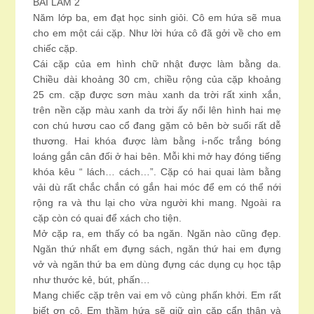
BÀI LÀM 2
Năm lớp ba, em đạt học sinh giỏi. Cô em hứa sẽ mua
cho em một cái cặp. Như lời hứa cô đã gởi về cho em
chiếc cặp.
Cái cặp của em hình chữ nhật được làm bằng da.
Chiều dài khoảng 30 cm, chiều rộng của cặp khoảng
25 cm. cặp được sơn màu xanh da trời rất xinh xắn,
trên nền cặp màu xanh da trời ấy nổi lên hình hai mẹ
con chú hươu cao cổ đang gặm cỏ bên bờ suối rất dễ
thương. Hai khóa được làm bằng i-nốc trắng bóng
loáng gắn cân đối ở hai bên. Mỗi khi mở hay đóng tiếng
khóa kêu “ lách… cách…”. Cặp có hai quai làm bằng
vải dù rất chắc chắn có gắn hai móc để em có thể nới
rộng ra và thu lại cho vừa người khi mang. Ngoài ra
cặp còn có quai để xách cho tiện.
Mở cặp ra, em thấy có ba ngăn. Ngăn nào cũng đẹp.
Ngăn thứ nhất em đựng sách, ngăn thứ hai em đựng
vở và ngăn thứ ba em dùng đựng các dụng cụ học tập
như thước kẻ, bút, phấn…
Mang chiếc cặp trên vai em vô cùng phấn khởi. Em rất
biết ơn cô. Em thầm hứa sẽ giữ gìn cặp cẩn thận và