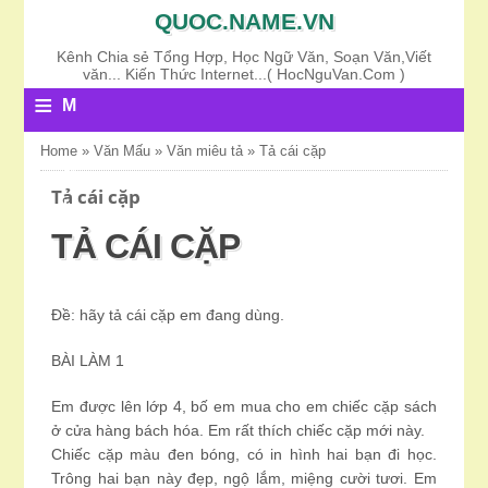
QUOC.NAME.VN
Kênh Chia sẻ Tổng Hợp, Học Ngữ Văn, Soạn Văn,Viết
văn... Kiến Thức Internet...( HocNguVan.Com )
≡
M
E
Home
»
Văn Mấu
»
Văn miêu tả
»
Tả cái cặp
N
Tả cái cặp
U
TẢ CÁI CẶP
Đề: hãy tả cái cặp em đang dùng.
BÀI LÀM 1
Em được lên lớp 4, bố em mua cho em chiếc cặp sách
ở cửa hàng bách hóa. Em rất thích chiếc cặp mới này.
Chiếc cặp màu đen bóng, có in hình hai bạn đi học.
Trông hai bạn này đẹp, ngộ lắm, miệng cười tươi. Em