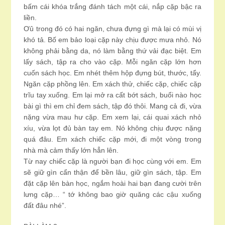
bấm cái khóa trắng đánh tách một cái, nắp cặp bậc ra
liền.
Ơû trong đó có hai ngăn, chưa đựng gì mà lại có mùi vị
khó tả. Bố em bảo loại cặp này chịu được mưa nhỏ. Nó
không phải bằng da, nó làm bằng thứ vải đạc biệt. Em
lấy sách, tập ra cho vào cặp. Mỗi ngăn cặp lớn hơn
cuốn sách học. Em nhét thêm hộp đựng bút, thước, tẩy.
Ngăn cặp phồng lên. Em xách thử, chiếc cặp, chiếc cặp
trĩu tay xuống. Em lại mở ra cất bớt sách, buổi nào học
bài gì thì em chỉ đem sách, tập đó thôi. Mang cả đi, vừa
nặng vừa mau hư cặp. Em xem lại, cái quai xách nhỏ
xíu, vừa lọt đủ bàn tay em. Nó không chịu được nặng
quá đâu. Em xách chiếc cặp mới, đi một vòng trong
nhà mà cảm thấy lớn hẳn lên.
Từ nay chiếc cặp là người bạn đi học cùng với em. Em
sẽ giữ gìn cẩn thận để bền lâu, giữ gìn sách, tập. Em
đặt cặp lên bàn học, ngắm hoài hai bạn đang cười trên
lưng cặp… “ tớ không bao giờ quăng các cậu xuống
đất đâu nhé”.