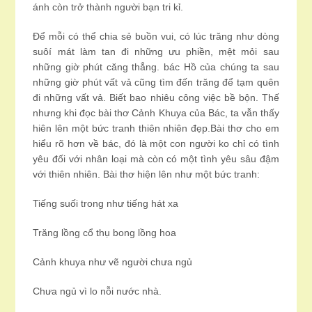
ánh còn trở thành người bạn tri kỉ.
Để mỗi có thể chia sẻ buồn vui, có lúc trăng như dòng
suôí mát làm tan đi những ưu phiền, mệt mỏi sau
những giờ phút căng thẳng. bác Hồ của chúng ta sau
những giờ phút vất vả cũng tìm đến trăng để tạm quên
đi những vất vả. Biết bao nhiêu công việc bề bộn. Thế
nhưng khi đọc bài thơ Cảnh Khuya của Bác, ta vẫn thấy
hiên lên một bức tranh thiên nhiên đẹp.Bài thơ cho em
hiểu rõ hơn về bác, đó là một con người ko chỉ có tình
yêu đối với nhân loại mà còn có một tình yêu sâu đậm
với thiên nhiên. Bài thơ hiện lên như một bức tranh:
Tiếng suối trong như tiếng hát xa
Trăng lồng cổ thụ bong lồng hoa
Cảnh khuya như vẽ người chưa ngủ
Chưa ngủ vì lo nỗi nước nhà.