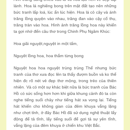
lánh. Hoa lá nghiêng bong trên mặt đất tạo nên những
bức tranh lấp loá, lúc ẩn lúc hiện. Hoa lá cỏ cây và ánh
trăng lồng quyện vào nhau, trăng đan vào cậy cổ thụ,
trăng tràn vào hoa. Hình ảnh trăng lồng hoa này khiến
ta gợi nhớ đến câu thơ trong Chinh Phụ Ngâm Khúc:
Hoa giãi nguyệt,nguyệt in một tấm,
Nguỵêt lồng hoa, hoa thắm từng bong
Nguyệt hoa hoa nguyệt trùng trùng Thế nhưng bức
tranh của thơ xưa đọc lên ta thấy đượm buồn và ko thể
hiện đc rõ nét vẻ đẹp thơ mộng, trong trẻo của thiên
nhiên. Và có một sự khác biệt nữa là bức tranh của Bác
Hồ có sức sống hơn hơn khi giữa khung cảnh đó ta còn
nghe tiếng suối chảy như tiếng hát xa vọng lại. Tiếng
hát khiến cho không gian của đêm khuya vắng lặng
như chợt tỉnh, ở đây Bác Hồ đã sử dụng nghệ thuật lấy
động để tả tĩnh, lấy tiếng suối để gợi tả sự yên tĩnh,
vắng lặng của đêm khuya ở chiến khu Việt Bắc.