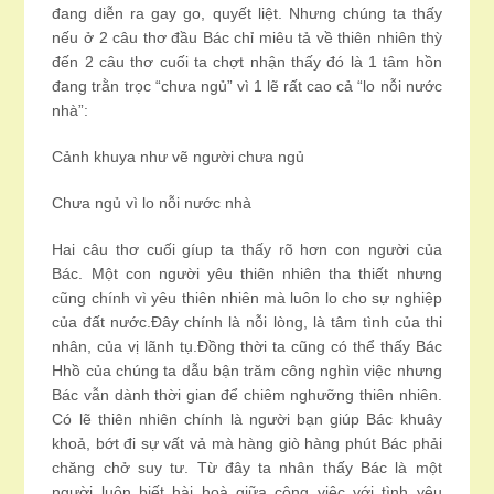
đang diễn ra gay go, quyết liệt. Nhưng chúng ta thấy
nếu ở 2 câu thơ đầu Bác chỉ miêu tả về thiên nhiên thỳ
đến 2 câu thơ cuối ta chợt nhận thấy đó là 1 tâm hồn
đang trằn trọc “chưa ngủ” vì 1 lẽ rất cao cả “lo nỗi nước
nhà”:
Cảnh khuya như vẽ người chưa ngủ
Chưa ngủ vì lo nỗi nước nhà
Hai câu thơ cuối gíup ta thấy rõ hơn con người của
Bác. Một con người yêu thiên nhiên tha thiết nhưng
cũng chính vì yêu thiên nhiên mà luôn lo cho sự nghiệp
của đất nước.Đây chính là nỗi lòng, là tâm tình của thi
nhân, của vị lãnh tụ.Đồng thời ta cũng có thể thấy Bác
Hhồ của chúng ta dẫu bận trăm công nghìn việc nhưng
Bác vẫn dành thời gian để chiêm nghưỡng thiên nhiên.
Có lẽ thiên nhiên chính là người bạn giúp Bác khuây
khoả, bớt đi sự vất vả mà hàng giò hàng phút Bác phải
chăng chở suy tư. Từ đây ta nhân thấy Bác là một
người luôn biết hài hoà giữa công việc với tình yêu