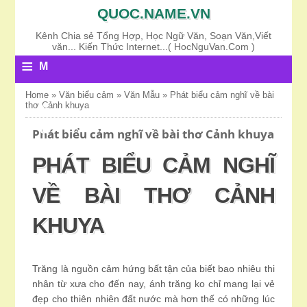
QUOC.NAME.VN
Kênh Chia sẻ Tổng Hợp, Học Ngữ Văn, Soạn Văn,Viết
văn... Kiến Thức Internet...( HocNguVan.Com )
≡
M
E
Home
»
Văn biểu cảm
»
Văn Mẫu
»
Phát biểu cảm nghĩ về bài
thơ Cảnh khuya
N
U
Phát biểu cảm nghĩ về bài thơ Cảnh khuya
PHÁT BIỂU CẢM NGHĨ
VỀ BÀI THƠ CẢNH
KHUYA
Trăng là nguồn cảm hứng bất tận của biết bao nhiêu thi
nhân từ xưa cho đến nay, ánh trăng ko chỉ mang lại vẻ
đẹp cho thiên nhiên đất nước mà hơn thế có những lúc