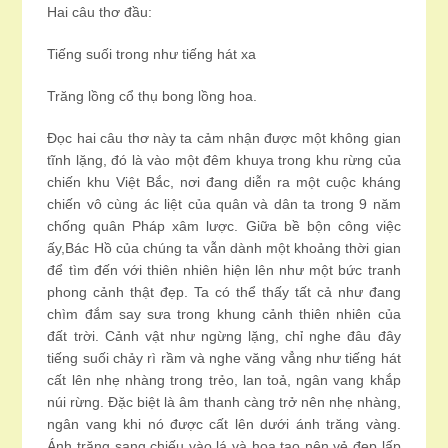
Hai câu thơ đầu:
Tiếng suối trong như tiếng hát xa
Trăng lồng cổ thụ bong lồng hoa.
Đọc hai câu thơ này ta cảm nhận được một không gian
tĩnh lặng, đó là vào một đêm khuya trong khu rừng của
chiến khu Việt Bắc, nơi đang diễn ra một cuộc kháng
chiến vô cùng ác liệt của quân và dân ta trong 9 năm
chống quân Pháp xâm lược. Giữa bề bộn công việc
ấy,Bác Hồ của chúng ta vẫn dành một khoảng thời gian
để tìm đến với thiên nhiên hiện lên như một bức tranh
phong cảnh thật đẹp. Ta có thể thấy tất cả như đang
chìm đắm say sưa trong khung cảnh thiên nhiên của
đất trời. Cảnh vật như ngừng lặng, chỉ nghe đâu đây
tiếng suối chảy rì rầm và nghe văng vẳng như tiếng hát
cất lên nhẹ nhàng trong trẻo, lan toả, ngân vang khắp
núi rừng. Đặc biệt là âm thanh càng trở nên nhẹ nhàng,
ngân vang khi nó được cất lên dưới ánh trăng vàng.
Ánh trăng sang chiếu vào lá và hoa tạo nên vẻ đẹp lấp