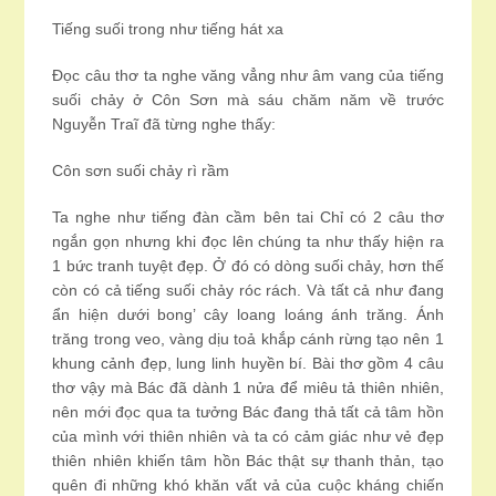
Tiếng suối trong như tiếng hát xa
Đọc câu thơ ta nghe văng vẳng như âm vang của tiếng
suối chảy ở Côn Sơn mà sáu chăm năm về trước
Nguyễn Traĩ đã từng nghe thấy:
Côn sơn suối chảy rì rầm
Ta nghe như tiếng đàn cầm bên tai Chỉ có 2 câu thơ
ngắn gọn nhưng khi đọc lên chúng ta như thấy hiện ra
1 bức tranh tuyệt đẹp. Ở đó có dòng suối chảy, hơn thế
còn có cả tiếng suối chảy róc rách. Và tất cả như đang
ẩn hiện dưới bong’ cây loang loáng ánh trăng. Ánh
trăng trong veo, vàng dịu toả khắp cánh rừng tạo nên 1
khung cảnh đẹp, lung linh huyền bí. Bài thơ gồm 4 câu
thơ vậy mà Bác đã dành 1 nửa để miêu tả thiên nhiên,
nên mới đọc qua ta tưởng Bác đang thả tất cả tâm hồn
của mình với thiên nhiên và ta có cảm giác như vẻ đẹp
thiên nhiên khiến tâm hồn Bác thật sự thanh thản, tạo
quên đi những khó khăn vất vả của cuộc kháng chiến