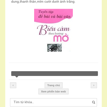
dung,thanh thản,mỉm cười dưới ánh trăng.
‹
Trang chủ
›
Xem phiên bản web