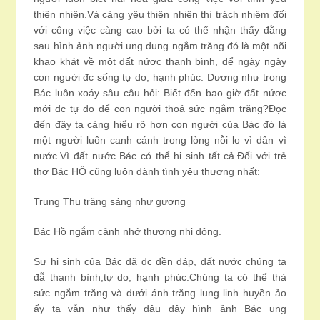
thiên nhiên.Và càng yêu thiên nhiên thì trách nhiệm đối
với công việc càng cao bởi ta có thể nhận thấy đằng
sau hình ảnh người ung dung ngắm trăng đó là một nõi
khao khát về một đất nứơc thanh bình, để ngày ngày
con người đc sống tự do, hạnh phúc. Dương như trong
Bác luôn xoáy sâu câu hỏi: Biết đến bao giờ đất nứơc
mới đc tự do để con người thoả sức ngắm trăng?Đọc
đến đây ta càng hiểu rõ hơn con người của Bác đó là
một người luôn canh cánh trong lòng nỗi lo vì dân vì
nước.Vì đất nước Bác có thể hi sinh tất cả.Đối với trẻ
thơ Bác HỒ cũng luôn dành tình yêu thương nhất:
Trung Thu trăng sáng như gương
Bác Hồ ngắm cảnh nhớ thương nhi đông.
Sự hi sinh của Bác đã đc đền đáp, đất nước chúng ta
đẫ thanh bình,tự do, hạnh phúc.Chúng ta có thể thả
sức ngắm trăng và dưới ánh trăng lung linh huyền ảo
ấy ta vẫn như thấy đâu đây hình ảnh Bác ung