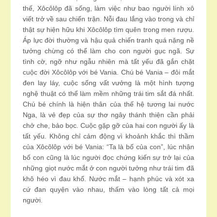
thế, Xôcôlôp đã sống, làm việc như bao người lính xô
viết trở về sau chiến trận. Nỗi đau lắng vào trong và chỉ
thật sự hiện hữu khi Xôcôlôp tìm quên trong men rượu.
Áp lực đời thường và hậu quả chiến tranh quá nặng nề
tưởng chừng có thể làm cho con người gục ngã. Sự
tình cờ, ngỡ như ngẫu nhiên mà tất yếu đã gắn chặt
cuộc đời Xôcôlôp với bé Vania. Chú bé Vania – đôi mắt
đen lay láy, cuộc sống vất vưởng là một hình tượng
nghệ thuật có thể làm mềm những trái tim sắt đá nhất.
Chú bé chính là hiện thân của thế hệ tương lai nước
Nga, là vẻ đẹp của sự thơ ngây thánh thiện cần phải
chở che, bảo bọc. Cuộc gặp gỡ của hai con người ấy là
tất yếu. Không chỉ cảm động vì khoảnh khắc thì thầm
của Xôcôlôp với bé Vania: “Ta là bố của con”, lúc nhận
bố con cũng là lúc người đọc chứng kiến sự trở lại của
những giọt nước mắt ở con người tưởng như trái tim đã
khô héo vì đau khổ. Nước mắt – hạnh phúc và xót xa
cứ đan quyện vào nhau, thấm vào lòng tất cả mọi
người.