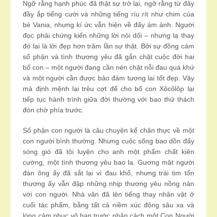
Ngỡ rằng hạnh phúc đã thật sự trở lại, ngỡ rằng từ đây
đầy ắp tiếng cười và những tiếng ríu rít như chim của
bé Vania, nhưng kí ức vẫn hiện về đấy ám ảnh. Người
đọc phải chứng kiến những lời nói dối – nhưng lạ thay
đó lại là lời đẹp hơn trăm lần sự thật. Bởi sự đồng cảm
số phận và tình thương yêu đã gắn chặt cuộc đời hai
bố con – một người đang cần nén chặt nỗi đau quá khứ
và một người cần được bảo đảm tương lai tốt đẹp. Vậy
mà định mệnh lại trêu cợt để cho bố con Xôcôlôp lại
tiếp tục hành trình giữa đời thường với bao thử thách
đón chờ phía trước.
Số phận con người là câu chuyện kể chân thực về một
con người bình thường. Nhưng cuộc sống bao dồn đẩy
sóng gió đã tôi luyện cho anh một phẩm chất kiên
cường, một tình thương yêu bao la. Gương mặt người
đàn ông ấy đã sắt lại vì đau khổ, nhưng trái tim tổn
thương ấy vẫn đập những nhịp thương yêu nồng nàn
với con người. Nhà văn đã lên tiếng thay nhân vật ở
cuối tác phẩm, bằng tất cả niềm xúc động sâu xa và
lòng cảm phục vô hạn trước nhân cách một Con Người