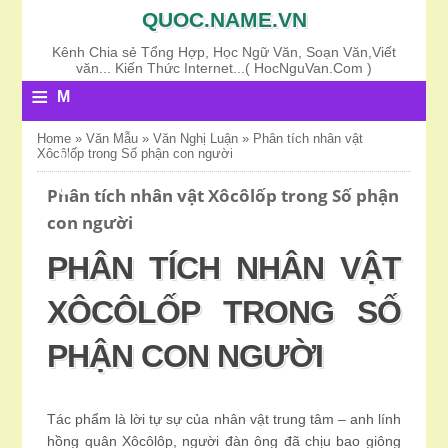
QUOC.NAME.VN
Kênh Chia sẻ Tổng Hợp, Học Ngữ Văn, Soạn Văn,Viết
văn... Kiến Thức Internet...( HocNguVan.Com )
≡
M
E
Home
»
Văn Mẫu
»
Văn Nghị Luận
»
Phân tích nhân vật
Xôcôlốp trong Số phận con người
N
U
Phân tích nhân vật Xôcôlốp trong Số phận
con người
PHÂN TÍCH NHÂN VẬT
XÔCÔLỐP TRONG SỐ
PHẬN CON NGƯỜI
Tác phẩm là lời tự sự của nhân vật trung tâm – anh lính
hồng quân Xôcôlôp, người đàn ông đã chịu bao giông