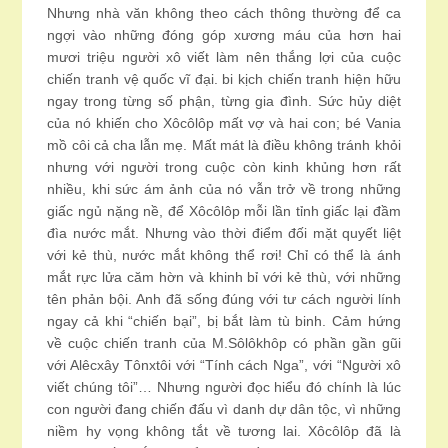
Nhưng nhà văn không theo cách thông thường để ca
ngợi vào những đóng góp xương máu của hơn hai
mươi triệu người xô viết làm nên thắng lợi của cuộc
chiến tranh vệ quốc vĩ đại. bi kịch chiến tranh hiện hữu
ngay trong từng số phận, từng gia đình. Sức hủy diệt
của nó khiến cho Xôcôlôp mất vợ và hai con; bé Vania
mồ côi cả cha lẫn mẹ. Mất mát là điều không tránh khỏi
nhưng với người trong cuộc còn kinh khủng hơn rất
nhiều, khi sức ám ảnh của nó vẫn trở về trong những
giấc ngủ nặng nề, để Xôcôlôp mỗi lần tỉnh giấc lại đầm
đìa nước mắt. Nhưng vào thời điểm đối mặt quyết liệt
với kẻ thù, nước mắt không thể rơi! Chỉ có thể là ánh
mắt rực lửa căm hờn và khinh bỉ với kẻ thù, với những
tên phản bội. Anh đã sống đúng với tư cách người lính
ngay cả khi “chiến bại”, bị bắt làm tù binh. Cảm hứng
về cuộc chiến tranh của M.Sôlôkhôp có phần gần gũi
với Alêcxây Tônxtôi với “Tính cách Nga”, với “Người xô
viết chúng tôi”… Nhưng người đọc hiểu đó chính là lúc
con người đang chiến đấu vì danh dự dân tộc, vì những
niềm hy vọng không tắt về tương lai. Xôcôlôp đã là