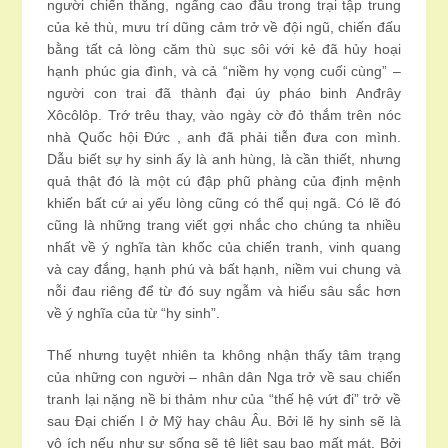
người chiến thắng, ngẩng cao đầu trong trại tập trung
của kẻ thù, mưu trí dũng cảm trở về đội ngũ, chiến đấu
bằng tất cả lòng căm thù sục sôi với kẻ đã hủy hoại
hạnh phúc gia đình, và cả “niềm hy vọng cuối cùng” –
người con trai đã thành đại úy pháo binh Anđrây
Xôcôlôp. Trớ trêu thay, vào ngày cờ đỏ thắm trên nóc
nhà Quốc hội Đức , anh đã phải tiễn đưa con mình.
Dẫu biết sự hy sinh ấy là anh hùng, là cần thiết, nhưng
quả thật đó là một cú đập phũ phàng của định mệnh
khiến bất cứ ai yếu lòng cũng có thể quị ngã. Có lẽ đó
cũng là những trang viết gợi nhắc cho chúng ta nhiều
nhất về ý nghĩa tàn khốc của chiến tranh, vinh quang
và cay đắng, hạnh phú và bất hạnh, niềm vui chung và
nỗi đau riêng để từ đó suy ngẫm và hiểu sâu sắc hơn
về ý nghĩa của từ “hy sinh”.
Thế nhưng tuyệt nhiên ta không nhận thấy tâm trạng
của những con người – nhân dân Nga trở về sau chiến
tranh lại nặng nề bi thảm như của “thế hệ vứt đi” trở về
sau Đại chiến I ở Mỹ hay châu Âu. Bởi lẽ hy sinh sẽ là
vô ích nếu như sự sống sẽ tê liệt sau bao mất mát. Bởi