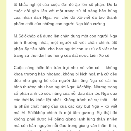
tố khắc nghiệt của cuộc đời đổ ập lên số phận. Đó là
cuộc đời gắn liền với một trang sử bi tráng hào hùng
của nhân dân Nga, với chế độ Xô-viết đã tạo thành
phẩm chất của những con người Nga kiên cường.
M.Sôlôkhôp đã dựng lên chân dung một con người Nga
bình thường nhất, một người xô viết chân chính. Số
phận ấy tiêu biểu cho bao người con ưu tú đã viết nên
trang sử thời đại hào hùng của đất nước Liên Xô cũ.
Cuộc sống hiện lên trần trụi như nó vốn có – không
khoa trương hào nhoáng, không bi kịch hoá mà cứ đều
đều như giọng kể của người đàn ông Nga có cái họ
bình thường như bao người Nga: Xôcôlôp. Nhưng trong
số phận anh có sức nặng của nỗi đau dân tộc Nga qua
các thời kỳ khốc liệt nhất. Không tránh né sự thật – đó
là phẩm chất hàng đầu của các cây bút Nga – xô viết
mà M. Sôlôkhôp chính là một tấm gương. Sự thật đó
không phải được kể bằng giọng lạnh lùng thản nhiên
mà còn hằn nguyên nỗi đau trong giọng văn thấm thía,