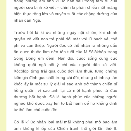
trong những ám ảnh kí ức hằn sâu trong tâm trí của
người cựu binh xô viết – chính là phản chiếu một mảng
hiện thực rộng lớn và xuyên suốt các chặng đường của
nhân dân Nga.
Trước hết là kí ức những ngày nội chiến, khi chính
quyền xô viết non trẻ phải đối mặt với lũ bạch vệ, thổ
phỉ và can thiệp. Người đọc có thể nhận ra những dấu
ấn quen thuộc làm nên tên tuổi của M.Sôlôkhôp trong
Sông Đông êm đềm. Nạn đói, cuộc sống cùng cực
không quật ngã nổi ý chí của người dân xô viết.
Xôcôlôp từng trải qua cuộc đời làm thuê, từng chứng
kiến gia đình gục chết trong cái đói, nhưng chính sự tàn
khốc ấy là một sự lý giải vì sao anh trở thành chiến sĩ
hồng quân, vì sao anh lại có một hạnh phúc từ đau
thương bất hạnh. Đó là hạnh phúc của những người
nghèo khổ được xây lên từ bất hạnh để họ khẳng định
tư thế làm chủ cuộc đời.
Có lẽ kí ức nhân loại mãi mãi không phai mờ bao ám
ảnh khủng khiếp của Chiến tranh thế giới lần thứ II.