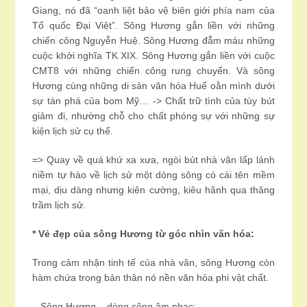
Giang, nó đã “oanh liệt bảo vệ biên giới phía nam của
Tổ quốc Đại Việt”. Sông Hương gắn liền với những
chiến công Nguyễn Huệ. Sông Hương đẫm máu những
cuộc khởi nghĩa TK XIX. Sông Hương gắn liền với cuộc
CMT8 với những chiến công rung chuyển. Và sông
Hương cùng những di sản văn hóa Huế oằn mình dưới
sự tàn phá của bom Mỹ… -> Chất trữ tình của tùy bút
giảm đi, nhường chỗ cho chất phóng sự với những sự
kiện lịch sử cụ thể.
=> Quay về quá khứ xa xưa, ngòi bút nhà văn lấp lánh
niềm tự hào về lịch sử một dòng sông có cái tên mềm
mại, dịu dàng nhưng kiên cường, kiêu hãnh qua thăng
trầm lịch sử.
* Vẻ đẹp của sông Hương từ góc nhìn văn hóa:
Trong cảm nhận tinh tế của nhà văn, sông Hương còn
hàm chứa trong bản thân nó nền văn hóa phi vật chất.
– Sông Hương _ dòng sông âm nhạc: