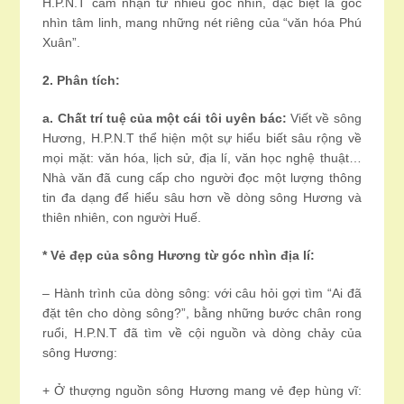
H.P.N.T cảm nhận từ nhiều góc nhìn, đặc biệt là góc
nhìn tâm linh, mang những nét riêng của “văn hóa Phú
Xuân”.
2. Phân tích:
a. Chất trí tuệ của một cái tôi uyên bác:
Viết về sông
Hương, H.P.N.T thể hiện một sự hiểu biết sâu rộng về
mọi mặt: văn hóa, lịch sử, địa lí, văn học nghệ thuật…
Nhà văn đã cung cấp cho người đọc một lượng thông
tin đa dạng để hiểu sâu hơn về dòng sông Hương và
thiên nhiên, con người Huế.
* Vẻ đẹp của sông Hương từ góc nhìn địa lí:
– Hành trình của dòng sông: với câu hỏi gợi tìm “Ai đã
đặt tên cho dòng sông?”, bằng những bước chân rong
ruổi, H.P.N.T đã tìm về cội nguồn và dòng chảy của
sông Hương:
+ Ở thượng nguồn sông Hương mang vẻ đẹp hùng vĩ: