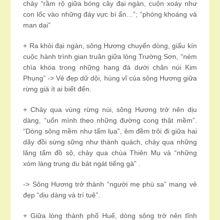
chảy “rầm rộ giữa bóng cây đại ngàn, cuộn xoáy như
con lốc vào những đáy vực bí ẩn…”; “phóng khoáng và
man dại”
+ Ra khỏi đại ngàn, sông Hương chuyển dòng, giấu kín
cuộc hành trình gian truân giữa lòng Trường Sơn, “ném
chìa khóa trong những hang đá dưới chân núi Kim
Phụng” -> Vẻ đẹp dữ dội, hùng vĩ của sông Hương giữa
rừng già ít ai biết đến.
+ Chảy qua vùng rừng núi, sông Hương trở nên dịu
dàng, “uốn mình theo những đường cong thật mềm”.
“Dòng sông mềm như tấm lụa”, êm đềm trôi đi giữa hai
dãy đồi sừng sững như thành quách, chảy qua những
lăng tẩm đồ sộ, chảy qua chùa Thiên Mụ và “những
xóm làng trung du bát ngát tiếng gà” .
-> Sông Hương trở thành “người mẹ phù sa” mang vẻ
đẹp “dịu dàng và trí tuệ”.
+ Giữa lòng thành phố Huế, dòng sông trở nên tĩnh