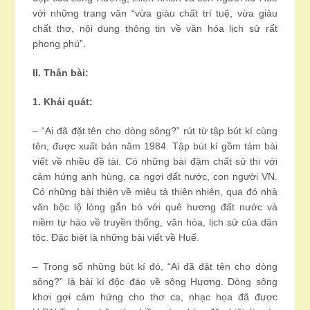
với những trang văn “vừa giàu chất trí tuệ, vừa giàu
chất thơ, nội dung thông tin về văn hóa lịch sử rất
phong phú”.
II. Thân bài:
1. Khái quát:
– “Ai đã đặt tên cho dòng sông?” rút từ tập bút kí cùng
tên, được xuất bản năm 1984. Tập bút kí gồm tám bài
viết về nhiều đề tài. Có những bài đậm chất sử thi với
cảm hứng anh hùng, ca ngợi đất nước, con người VN.
Có những bài thiên về miêu tả thiên nhiên, qua đó nhà
văn bộc lộ lòng gắn bó với quê hương đất nước và
niềm tự hào về truyền thống, văn hóa, lịch sử của dân
tộc. Đặc biệt là những bài viết về Huế.
– Trong số những bút kí đó, “Ai đã đặt tên cho dòng
sông?” là bài kí độc đáo về sông Hương. Dòng sông
khơi gợi cảm hứng cho thơ ca, nhạc họa đã được