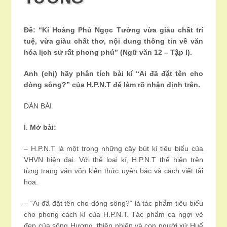
Đề: “Kí Hoàng Phủ Ngọc Tường vừa giàu chất trí
tuệ, vừa giàu chất thơ, nội dung thông tin về văn
hóa lịch sử rất phong phú” (Ngữ văn 12 – Tập I).
Anh (chị) hãy phân tích bài kí “Ai đã đặt tên cho
dòng sông?” của H.P.N.T để làm rõ nhận định trên.
DÀN BÀI
I. Mở bài:
– H.P.N.T là một trong những cây bút kí tiêu biểu của
VHVN hiện đại. Với thể loại kí, H.P.N.T thể hiện trên
từng trang văn vốn kiến thức uyên bác và cách viết tài
hoa.
– “Ai đã đặt tên cho dòng sông?” là tác phẩm tiêu biểu
cho phong cách kí của H.P.N.T. Tác phẩm ca ngợi vẻ
đẹp của sông Hương, thiên nhiên và con người xứ Huế