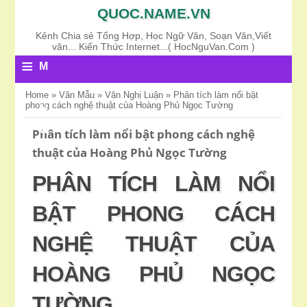
QUOC.NAME.VN
Kênh Chia sẻ Tổng Hợp, Học Ngữ Văn, Soạn Văn,Viết
văn... Kiến Thức Internet...( HocNguVan.Com )
≡
M
E
Home
»
Văn Mẫu
»
Văn Nghị Luận
»
Phân tích làm nổi bật
phong cách nghệ thuật của Hoàng Phủ Ngọc Tường
N
U
Phân tích làm nổi bật phong cách nghệ
thuật của Hoàng Phủ Ngọc Tường
PHÂN TÍCH LÀM NỔI
BẬT PHONG CÁCH
NGHỆ THUẬT CỦA
HOÀNG PHỦ NGỌC
TƯỜNG