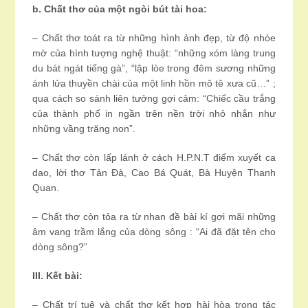
b. Chất thơ của một ngòi bút tài hoa:
– Chất thơ toát ra từ những hình ảnh đẹp, từ độ nhòe
mờ của hình tượng nghệ thuật: “những xóm làng trung
du bát ngát tiếng gà”, “lập lòe trong đêm sương những
ánh lửa thuyền chài của một linh hồn mô tê xưa cũ…” ;
qua cách so sánh liên tưởng gợi cảm: “Chiếc cầu trắng
của thành phố in ngần trên nền trời nhỏ nhắn như
những vầng trăng non”.
– Chất thơ còn lấp lánh ở cách H.P.N.T điểm xuyết ca
dao, lời thơ Tản Đà, Cao Bá Quát, Bà Huyện Thanh
Quan.
– Chất thơ còn tỏa ra từ nhan đề bài kí gợi mãi những
âm vang trầm lắng của dòng sông : “Ai đã đặt tên cho
dòng sông?”
III. Kết bài:
– Chất trí tuệ và chất thơ kết hợp hài hòa trong tác