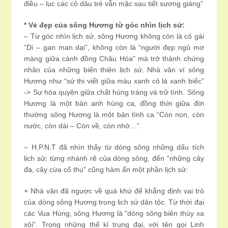
điều – lục các cô dâu trẻ vẫn mặc sau tiết sương giáng”
* Vẻ đẹp của sông Hương từ góc nhìn lịch sử:
– Từ góc nhìn lịch sử, sông Hương không còn là cô gái
“Di – gan man dại”, không còn là “người đẹp ngủ mơ
màng giữa cánh đồng Châu Hóa” mà trở thành chứng
nhân của những biến thiên lịch sử. Nhà văn ví sông
Hương như “sử thi viết giữa màu xanh cỏ lá xanh biếc”
-> Sự hòa quyện giữa chất hùng tráng và trữ tình. Sông
Hương là một bản anh hùng ca, đồng thời giữa đời
thường sông Hương là một bản tình ca “Còn non, còn
nước, còn dài – Còn về, còn nhớ…”.
– H.P.N.T đã nhìn thấy từ dòng sông những dấu tích
lịch sử; từng nhánh rẽ của dòng sông, đến “những cây
đa, cây cừa cổ thụ” cũng hàm ẩn một phần lịch sử:
+ Nhà văn đã ngược về quá khứ để khẳng định vai trò
của dòng sông Hương trong lịch sử dân tộc. Từ thời đại
các Vua Hùng, sông Hương là “dòng sông biên thùy xa
xôi”. Trong những thế kỉ trung đại, với tên gọi Linh