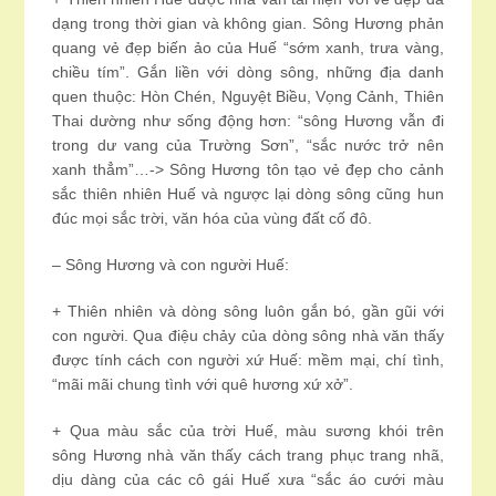
dạng trong thời gian và không gian. Sông Hương phản
quang vẻ đẹp biến ảo của Huế “sớm xanh, trưa vàng,
chiều tím”. Gắn liền với dòng sông, những địa danh
quen thuộc: Hòn Chén, Nguyệt Biều, Vọng Cảnh, Thiên
Thai dường như sống động hơn: “sông Hương vẫn đi
trong dư vang của Trường Sơn”, “sắc nước trở nên
xanh thẳm”…-> Sông Hương tôn tạo vẻ đẹp cho cảnh
sắc thiên nhiên Huế và ngược lại dòng sông cũng hun
đúc mọi sắc trời, văn hóa của vùng đất cố đô.
– Sông Hương và con người Huế:
+ Thiên nhiên và dòng sông luôn gắn bó, gần gũi với
con người. Qua điệu chảy của dòng sông nhà văn thấy
được tính cách con người xứ Huế: mềm mại, chí tình,
“mãi mãi chung tình với quê hương xứ xở”.
+ Qua màu sắc của trời Huế, màu sương khói trên
sông Hương nhà văn thấy cách trang phục trang nhã,
dịu dàng của các cô gái Huế xưa “sắc áo cưới màu