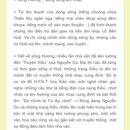
+ Từ âm thanh của dòng sông (tiếng chuông chùa
Thiên Mụ ngân nga, tiếng mái chèo khua sóng đêm
khuya, tiếng nước vỗ vào mạn thuyền…) đã hình thành
những làn điệu hò dân gian và nền âm nhạc cổ điển
Huế. Và rồi cũng chính trên dòng sông ấy, những câu
hò Huế vút lên, mênh mang, xao xuyến…
+ Viết về sông Hương, nhiều lần nhà văn đã liên tưởng
đến “Truyện Kiều” của Nguyễn Du. Đại thi hào đã từng
có thời gian sống ở Huế, những trang Kiều ra đời từ
mảnh đất có truyền thống nhã nhạc cung đình. Đó là
cơ sở để H.P.N.T hóa thân vào một nghệ nhân già,
nghe những câu thơ tả tiếng đàn của nàng Kiều, chợt
nhận ra âm hưởng của âm nhạc cung đình và bật thốt
lên: “Đó chính là Tứ đại cảnh” -> Bóng dáng Nguyễn
Du và những trang Kiều nhiều lần xuất hiện trong bài kí
bộc lộ một khả năng liên tưởng phong phú, một vốn
văn hóa sâu rộng và sự gắn kết với truyền thống, một
sự đồng điệu tâm hồn nhà văn.