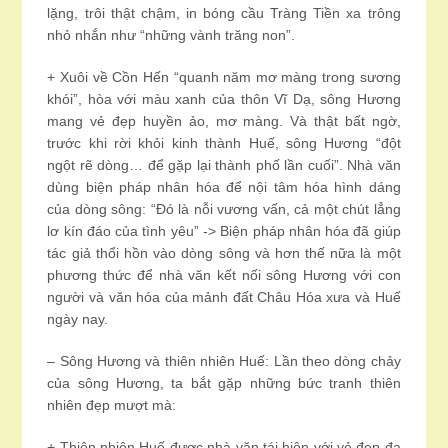
lặng, trôi thật chậm, in bóng cầu Tràng Tiền xa trông
nhỏ nhắn như “những vành trăng non”.
+ Xuôi về Cồn Hến “quanh năm mơ màng trong sương
khói”, hòa với màu xanh của thôn Vĩ Dạ, sông Hương
mang vẻ đẹp huyền ảo, mơ màng. Và thật bất ngờ,
trước khi rời khỏi kinh thành Huế, sông Hương “đột
ngột rẽ dòng… để gặp lại thành phố lần cuối”. Nhà văn
dùng biện pháp nhân hóa để nội tâm hóa hình dáng
của dòng sông: “Đó là nỗi vương vấn, cả một chút lẳng
lơ kín đáo của tình yêu” -> Biện pháp nhân hóa đã giúp
tác giả thổi hồn vào dòng sông và hơn thế nữa là một
phương thức để nhà văn kết nối sông Hương với con
người và văn hóa của mảnh đất Châu Hóa xưa và Huế
ngày nay.
– Sông Hương và thiên nhiên Huế: Lần theo dòng chảy
của sông Hương, ta bắt gặp những bức tranh thiên
nhiên đẹp mượt mà:
+ Thiên nhiên Huế được nhà văn tái hiện với vẻ đẹp đa