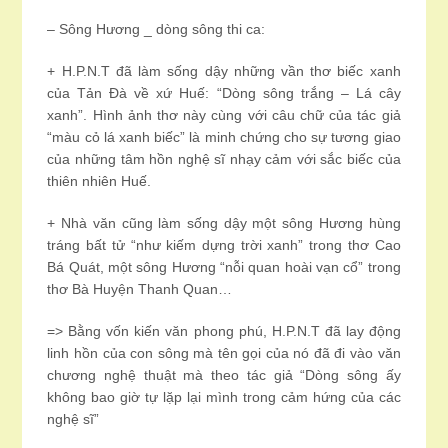
– Sông Hương _ dòng sông thi ca:
+ H.P.N.T đã làm sống dậy những vần thơ biếc xanh
của Tản Đà về xứ Huế: “Dòng sông trắng – Lá cây
xanh”. Hình ảnh thơ này cùng với câu chữ của tác giả
“màu cỏ lá xanh biếc” là minh chứng cho sự tương giao
của những tâm hồn nghệ sĩ nhạy cảm với sắc biếc của
thiên nhiên Huế.
+ Nhà văn cũng làm sống dậy một sông Hương hùng
tráng bất tử “như kiếm dựng trời xanh” trong thơ Cao
Bá Quát, một sông Hương “nỗi quan hoài vạn cổ” trong
thơ Bà Huyện Thanh Quan…
=> Bằng vốn kiến văn phong phú, H.P.N.T đã lay động
linh hồn của con sông mà tên gọi của nó đã đi vào văn
chương nghệ thuật mà theo tác giả “Dòng sông ấy
không bao giờ tự lặp lại mình trong cảm hứng của các
nghệ sĩ”