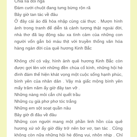
Chia lìa đôi ngả
Đám cưới chuột đang tưng bừng rộn rã
Bây giờ tan tác về đâu
Ở đây cái ảo đã hòa nhập cùng cái thực . Mượn hình
ảnh trong tranh để diễn tả cảnh tượng thật ngoài đời,
nhà thơ đã lay động sâu xa tình cảm của những con
người vốn gắn bó máu thịt với truyền thống văn hóa
hàng ngàn đời của quê hương Kinh Bắc
Không chỉ có vậy, hình ảnh quê hương Kinh Bắc còn
được gợi lên với những đền chùa cổ kính, những hội hè
đình đám thể hiện khát vọng một cuộc sống hạnh phúc,
bình yên của nhân dân . Vậy mà giấc mộng bình yên
mấy trăm năm ấy giờ đây tan vỡ .
Những nàng môi cắn chỉ quết trầu
Những cụ già phơ phơ tóc trắng
Những em sột soạt quần nâu
Bây giờ đi đâu về đâu
Những con người mang một phần linh hồn của quê
hương xứ sở ấy giờ đây trở nên bơ vơ, tan tác . Cũng
không còn nữa những hội hè đông vui, nhôn nhịp . Chỉ