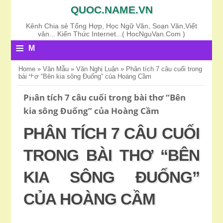
QUOC.NAME.VN
Kênh Chia sẻ Tổng Hợp, Học Ngữ Văn, Soạn Văn,Viết
văn... Kiến Thức Internet...( HocNguVan.Com )
≡
M
E
Home
»
Văn Mẫu
»
Văn Nghị Luận
»
Phân tích 7 câu cuối trong
bài thơ “Bên kia sông Đuống” của Hoàng Cầm
N
U
Phân tích 7 câu cuối trong bài thơ “Bên
kia sông Đuống” của Hoàng Cầm
PHÂN TÍCH 7 CÂU CUỐI
TRONG BÀI THƠ “BÊN
KIA SÔNG ĐUỐNG”
CỦA HOÀNG CẦM