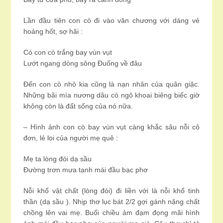
Lần đầu tiên con cò đi vào văn chương với dáng vẻ
hoảng hốt, sợ hãi :
Có con cò trắng bay vùn vụt
Lướt ngang dòng sông Đuống về đâu
Đến con cò nhỏ kia cũng là nạn nhân của quân giặc.
Những bãi mía nương dâu có ngô khoai biêng biếc giờ
không còn là đất sống của nó nữa.
– Hình ảnh con cò bay vùn vụt càng khắc sâu nỗi cô
đơn, lẻ loi của người mẹ quê :
Mẹ ta lòng đói dạ sầu
Đường trơn mưa tạnh mái đầu bạc phơ
Nỗi khổ vật chất (lòng đói) đi liền với là nỗi khổ tinh
thần (dạ sầu ). Nhịp thơ lục bát 2/2 gợi gánh nặng chất
chồng lên vai mẹ. Buổi chiều ảm đạm đọng mãi hình