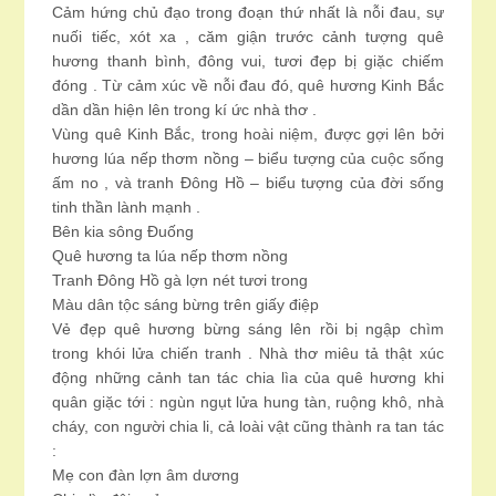
Cảm hứng chủ đạo trong đoạn thứ nhất là nỗi đau, sự
nuối tiếc, xót xa , căm giận trước cảnh tượng quê
hương thanh bình, đông vui, tươi đẹp bị giặc chiếm
đóng . Từ cảm xúc về nỗi đau đó, quê hương Kinh Bắc
dần dần hiện lên trong kí ức nhà thơ .
Vùng quê Kinh Bắc, trong hoài niệm, được gợi lên bởi
hương lúa nếp thơm nồng – biểu tượng của cuộc sống
ấm no , và tranh Đông Hồ – biểu tượng của đời sống
tinh thần lành mạnh .
Bên kia sông Đuống
Quê hương ta lúa nếp thơm nồng
Tranh Đông Hồ gà lợn nét tươi trong
Màu dân tộc sáng bừng trên giấy điệp
Vẻ đẹp quê hương bừng sáng lên rồi bị ngập chìm
trong khói lửa chiến tranh . Nhà thơ miêu tả thật xúc
động những cảnh tan tác chia lìa của quê hương khi
quân giặc tới : ngùn ngụt lửa hung tàn, ruộng khô, nhà
cháy, con người chia li, cả loài vật cũng thành ra tan tác
:
Mẹ con đàn lợn âm dương