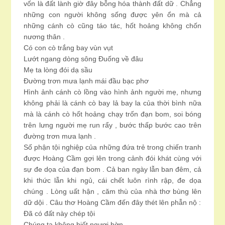
vốn là đất lành giờ đây bỗng hóa thành đất dữ . Chẳng
những con người không sống được yên ổn mà cả
những cánh cò cũng táo tác, hốt hoảng không chốn
nương thân .
Có con cò trắng bay vùn vụt
Lướt ngang dòng sông Đuống về đâu
Mẹ ta lòng đói dạ sầu
Đường trơn mưa lạnh mái đầu bạc phơ
Hình ảnh cánh cò lồng vào hình ảnh người mẹ, nhưng
không phải là cánh cò bay lả bay la của thời bình nữa
mà là cánh cò hốt hoảng chạy trốn đạn bom, soi bóng
trên lưng người mẹ run rẩy , bước thấp bước cao trên
đường trơn mưa lạnh .
Số phận tội nghiệp của những đứa trẻ trong chiến tranh
được Hoàng Cầm gợi lên trong cảnh đói khát cùng với
sự đe dọa của đạn bom . Cả ban ngày lẫn ban đêm, cả
khi thức lẫn khi ngủ, cái chết luôn rình rập, đe dọa
chúng . Lòng uất hận , căm thù của nhà thơ bùng lên
dữ dội . Câu thơ Hoàng Cầm đến đây thét lên phẫn nộ :
Đã có đất này chép tội
Chúng ta không biết ngươi hờn