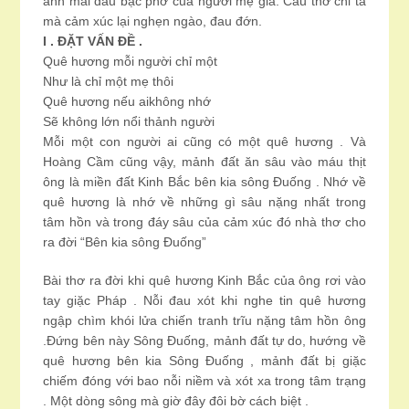
ảnh mái đầu bạc phơ của người mẹ già. Câu thơ chỉ tả
mà cảm xúc lại nghẹn ngào, đau đớn.
I . ĐẶT VẤN ĐỀ .
Quê hương mỗi người chỉ một
Như là chỉ một mẹ thôi
Quê hương nếu aikhông nhớ
Sẽ không lớn nổi thảnh người
Mỗi một con người ai cũng có một quê hương . Và
Hoàng Cầm cũng vậy, mảnh đất ăn sâu vào máu thịt
ông là miền đất Kinh Bắc bên kia sông Đuống . Nhớ về
quê hương là nhớ về những gì sâu nặng nhất trong
tâm hồn và trong đáy sâu của cảm xúc đó nhà thơ cho
ra đời “Bên kia sông Đuống”
Bài thơ ra đời khi quê hương Kinh Bắc của ông rơi vào
tay giặc Pháp . Nỗi đau xót khi nghe tin quê hương
ngập chìm khói lửa chiến tranh trĩu nặng tâm hồn ông
.Đứng bên này Sông Đuống, mảnh đất tự do, hướng về
quê hương bên kia Sông Đuống , mảnh đất bị giặc
chiếm đóng với bao nỗi niềm và xót xa trong tâm trạng
. Một dòng sông mà giờ đây đôi bờ cách biệt .