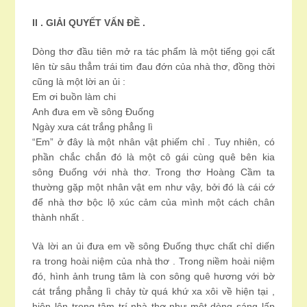
II . GIẢI QUYẾT VẤN ĐỀ .
Dòng thơ đầu tiên mở ra tác phẩm là một tiếng gọi cất
lên từ sâu thẳm trái tim đau đớn của nhà thơ, đồng thời
cũng là một lời an ủi :
Em ơi buồn làm chi
Anh đưa em về sông Đuống
Ngày xưa cát trắng phẳng lì
“Em” ở đây là một nhân vật phiếm chỉ . Tuy nhiên, có
phần chắc chắn đó là một cô gái cùng quê bên kia
sông Đuống với nhà thơ. Trong thơ Hoàng Cầm ta
thường gặp một nhân vật em như vậy, bởi đó là cái cớ
để nhà thơ bộc lộ xúc cảm của mình một cách chân
thành nhất .
Và lời an ủi đưa em về sông Đuống thực chất chỉ diến
ra trong hoài niệm của nhà thơ . Trong niềm hoài niệm
đó, hình ảnh trung tâm là con sông quê hương với bờ
cát trắng phẳng lì chảy từ quá khứ xa xôi về hiện tại ,
hiện lên trong tâm trí nhà thơ như một dòng sáng lấp