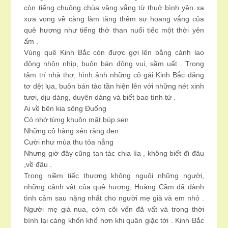
còn tiếng chuông chùa văng vẳng từ thuở bình yên xa
xưa vọng về càng làm tăng thêm sự hoang vắng của
quê hương như tiếng thở than nuối tiếc một thời yên
ấm .
Vùng quê Kinh Bắc còn được gợi lên bằng cảnh lao
động nhộn nhịp, buôn bán đông vui, sầm uất . Trong
tâm trí nhà thơ, hình ảnh những cô gái Kinh Bắc dăng
tơ dệt lụa, buôn bán tảo tần hiện lên với những nét xinh
tươi, dịu dàng, duyên dáng và biết bao tình tứ .
Ai về bên kia sông Đuống
Có nhớ từng khuôn mặt búp sen
Những cô hàng xén răng đen
Cười như mùa thu tỏa nắng
Nhưng giờ đây cũng tan tác chia lìa , không biết đi đâu
,về đâu .
Trong niềm tiếc thương không nguôi những người,
những cảnh vật của quê hương, Hoàng Cầm đã dành
tình cảm sau nặng nhất cho người mẹ già và em nhỏ .
Người mẹ già nua, còm cõi vốn đã vất vả trong thời
bình lại càng khốn khổ hơn khi quân giặc tới . Kinh Bắc