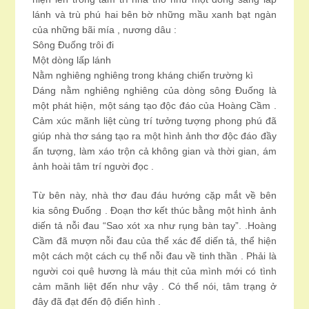
lánh và trù phú hai bên bờ những mầu xanh bạt ngàn
của những bãi mía , nương dâu :
Sông Đuống trôi đi
Một dòng lấp lánh
Nằm nghiêng nghiêng trong kháng chiến trường kì
Dáng nằm nghiêng nghiêng của dòng sông Đuống là
một phát hiện, một sáng tạo độc đáo của Hoàng Cầm .
Cảm xúc mãnh liệt cùng trí tưởng tượng phong phú đã
giúp nhà thơ sáng tạo ra một hình ảnh thơ độc đáo đầy
ấn tượng, làm xáo trộn cả không gian và thời gian, ám
ảnh hoài tâm trí người đọc .
Từ bên này, nhà thơ đau đáu hướng cặp mắt về bên
kia sông Đuống . Đoạn thơ kết thúc bằng một hình ảnh
diến tả nỗi đau “Sao xót xa như rụng bàn tay”. .Hoàng
Cầm đã mượn nỗi đau của thể xác để diến tả, thể hiện
một cách một cách cụ thể nỗi đau về tinh thần . Phải là
người coi quê hương là máu thịt của mình mới có tình
cảm mãnh liệt đến như vậy . Có thể nói, tâm trạng ở
đây đã đạt đến độ điển hình .