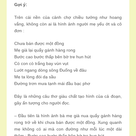
Gợi ý:
Trên cái nền của cảnh chợ chiều tưởng như hoang
vắng, không còn ai là hình ảnh người mẹ yếu ớt và cô
đơn :
Chưa bán được một đồng
Mẹ già lại quẩy gánh hàng rong
Bước cao bước thấp bên bờ tre hun hút
Có con cò trắng bay vùn vụt
Lướt ngang dòng sông Đuống về đâu
Mẹ ta lòng đói dạ sầu
Đường trơn mưa tạnh mái đầu bạc phơ
Đây là những câu thơ giàu chất tạo hình của cả đoạn,
gây ấn tượng cho người đọc.
– Đầu tiên là hình ảnh bà mẹ già nua quẩy gánh hàng
rong trở về khi chưa bán được một đồng. Xung quanh
mẹ không có ai mà con đường như mỗi lúc một dài
thêm : Bước cao bước thấp bên bờ tre hun hút.