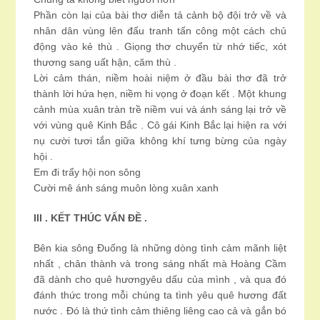
Phần còn lại của bài thơ diễn tả cảnh bộ đội trở về và
nhân dân vùng lên đấu tranh tấn công một cách chủ
động vào kẻ thù . Giọng thơ chuyển từ nhớ tiếc, xót
thương sang uất hận, căm thù .
Lời cảm thán, niềm hoài niệm ở đầu bài thơ đã trở
thành lời hứa hẹn, niềm hi vọng ở đoạn kết . Một khung
cảnh mùa xuân tràn trề niềm vui và ánh sáng lại trở về
với vùng quê Kinh Bắc . Cô gái Kinh Bắc lại hiện ra với
nụ cười tươi tắn giữa không khí tưng bừng của ngày
hội .
Em đi trẩy hội non sông
Cười mê ánh sáng muôn lòng xuân xanh
III . KẾT THÚC VẤN ĐỀ .
Bên kia sông Đuống là những dòng tình cảm mãnh liệt
nhất , chân thành và trong sáng nhất mà Hoàng Cầm
đã dành cho quê hươngyêu dấu của mình , và qua đó
đánh thức trong mỗi chúng ta tình yêu quê hương đất
nước . Đó là thứ tình cảm thiêng liêng cao cả và gắn bó