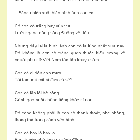
– Bỗng nhiên xuất hiện hình ảnh con cò :
Có con cò trắng bay vùn vụt
Lướt ngang dòng sông Đuống về đâu
Nhưng đây lại là hình ảnh con cò lạ lùng nhất xưa nay.
Đó không là con cò trắng quen thuộc biểu tượng về
người phụ nữ Việt Nam tảo tần khuya sớm :
Con cò đi đón cơn mưa
Tối tam mù mịt ai đưa cò về?
Con cò lặn lội bờ sông
Gánh gạo nuôi chồng tiếng khóc nỉ non
Đó càng không phải là con cò thanh thoát, nhẹ nhàng,
thong thả trong cảnh yên bình :
Con cò bay lả bay la
Bay từ cửa phủ, bay ra cánh đồng