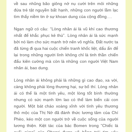
về sau nhũng bão giông nở nụ cười trên môi những
đứa trẻ tật nguyền bất hạnh, những con người lầm lạc
tìm thấy niềm tin ở sự khoan dung của cộng đồng….
Ngạn ngữ có câu: “Lòng nhân ái là vũ khí cao thương
nhất để khắc phục kẻ thù”. Lòng nhân ái là sức mạnh
bởi nó làm cho sức mạnh trở nên vô nghĩa. Đất nước ta
đã từng đi qua hai cuộc chiến tranh khốc liệt, dấu ấn để
lại trong những người lính không chỉ là tinh thần chiến
đấu kiên cường mà còn là những con người Việt Nam
nhân ái, bao dung.
Lòng nhân ái không phải là những gì cao đạo, xa vời,
càng không phải lòng thương hại, sự bố thí. Lòng nhân
ái có thể là một tình yêu, một lòng tốt bình thường
nhưng có sức mạnh lớn lao có thể làm biến cải con
người. Một bát cháo xoàng xĩnh với tình yêu thương
thô mộc của Thị Nở đã đánh thức lương tâm của Chí
Phèo, kéo một con người trở về cuộc sống của người
lương thiện. Kiệt tác của bác Bomen trong “Chiếc lá