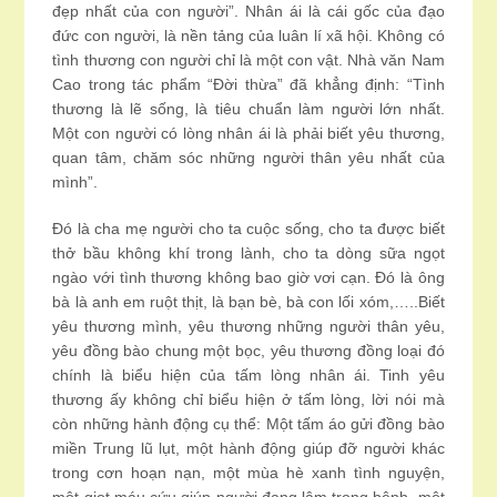
đẹp nhất của con người”. Nhân ái là cái gốc của đạo
đức con người, là nền tảng của luân lí xã hội. Không có
tình thương con người chỉ là một con vật. Nhà văn Nam
Cao trong tác phẩm “Đời thừa” đã khẳng định: “Tình
thương là lẽ sống, là tiêu chuẩn làm người lớn nhất.
Một con người có lòng nhân ái là phải biết yêu thương,
quan tâm, chăm sóc những người thân yêu nhất của
mình”.
Đó là cha mẹ người cho ta cuộc sống, cho ta được biết
thở bầu không khí trong lành, cho ta dòng sữa ngọt
ngào với tình thương không bao giờ vơi cạn. Đó là ông
bà là anh em ruột thịt, là bạn bè, bà con lối xóm,…..Biết
yêu thương mình, yêu thương những người thân yêu,
yêu đồng bào chung một bọc, yêu thương đồng loại đó
chính là biểu hiện của tấm lòng nhân ái. Tinh yêu
thương ấy không chỉ biểu hiện ở tấm lòng, lời nói mà
còn những hành động cụ thể: Một tấm áo gửi đồng bào
miền Trung lũ lụt, một hành động giúp đỡ người khác
trong cơn hoạn nạn, một mùa hè xanh tình nguyện,