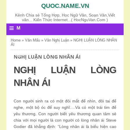
QUOC.NAME.VN
Kênh Chia sẻ Tổng Hợp, Học Ngữ Văn, Soạn Văn,Viết
văn... Kiến Thức Internet...( HocNguVan.Com )
≡
M
E
Home
»
Văn Mấu
»
Văn Nghị Luận
»
NGHỊ LUẬN LÒNG NHÂN
ÁI
N
U
NGHỊ LUẬN LÒNG NHÂN ÁI
NGHỊ LUẬN LÒNG
NHÂN ÁI
Con người sinh ra có một đôi mắt để nhìn, đôi tai để
nghe, một bộ óc để suy nghĩ….Và có một trái tim để
yêu thương. Con người biết yêu thương quan tâm sẻ
chia với mọi người là con người có lòng nhân ái Steve
Godier đã khẳng định: “Lòng nhân ái là biểu hiện cao