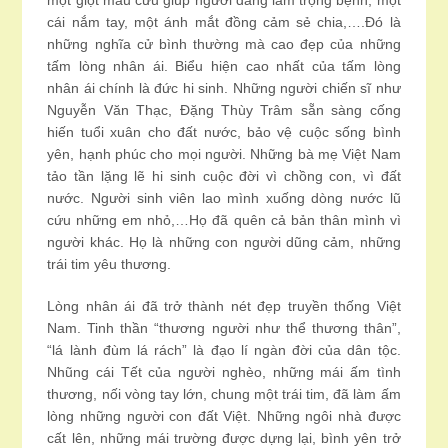
một giọt máu cứu giúp người đang lâm trọng bệnh, một
cái nắm tay, một ánh mắt đồng cảm sẻ chia,….Đó là
những nghĩa cử bình thường mà cao đẹp của những
tấm lòng nhân ái. Biểu hiện cao nhất của tấm lòng
nhân ái chính là đức hi sinh. Những người chiến sĩ như
Nguyễn Văn Thạc, Đặng Thùy Trâm sẵn sàng cống
hiến tuổi xuân cho đất nước, bảo vệ cuộc sống bình
yên, hạnh phúc cho mọi người. Những bà mẹ Việt Nam
tảo tần lặng lẽ hi sinh cuộc đời vì chồng con, vì đất
nước. Người sinh viên lao mình xuống dòng nước lũ
cứu những em nhỏ,…Họ đã quên cả bản thân mình vì
người khác. Họ là những con người dũng cảm, những
trái tim yêu thương.
Lòng nhân ái đã trở thành nét đẹp truyền thống Việt
Nam. Tinh thần “thương người như thể thương thân”,
“lá lành đùm lá rách” là đạo lí ngàn đời của dân tộc.
Nhũng cái Tết của người nghèo, những mái ấm tình
thương, nối vòng tay lớn, chung một trái tim, đã làm ấm
lòng những người con đất Việt. Những ngôi nhà được
cất lên, những mái trường được dựng lại, bình yên trở