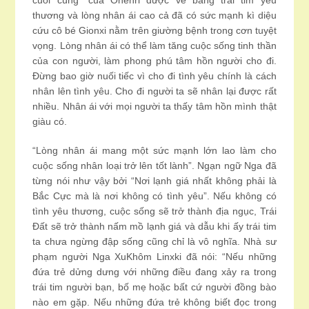
cuối cùng” của Ohenri được vẽ bằng trái tim yêu
thương và lòng nhân ái cao cả đã có sức mạnh kì diệu
cứu cô bé Gionxi nằm trên giường bệnh trong cơn tuyệt
vọng. Lòng nhân ái có thể làm tăng cuộc sống tinh thần
của con người, làm phong phú tâm hồn người cho đi.
Đừng bao giờ nuối tiếc vì cho đi tình yêu chính là cách
nhân lên tình yêu. Cho đi người ta sẽ nhân lại được rất
nhiều. Nhân ái với mọi người ta thấy tâm hồn mình thật
giàu có.
“Lòng nhân ái mang một sức mạnh lớn lao làm cho
cuộc sống nhân loại trở lên tốt lành”. Ngạn ngữ Nga đã
từng nói như vậy bởi “Nơi lạnh giá nhất không phải là
Bắc Cực mà là nơi không có tình yêu”. Nếu không có
tình yêu thương, cuộc sống sẽ trở thành địa ngục, Trái
Đất sẽ trở thành nấm mồ lạnh giá và dẫu khi ấy trái tim
ta chưa ngừng đập sống cũng chỉ là vô nghĩa. Nhà sư
phạm người Nga XuKhôm Linxki đã nói: “Nếu những
đứa trẻ dửng dưng với những điều đang xảy ra trong
trái tim người bạn, bố mẹ hoặc bất cứ người đồng bào
nào em gặp. Nếu những đứa trẻ không biết đọc trong