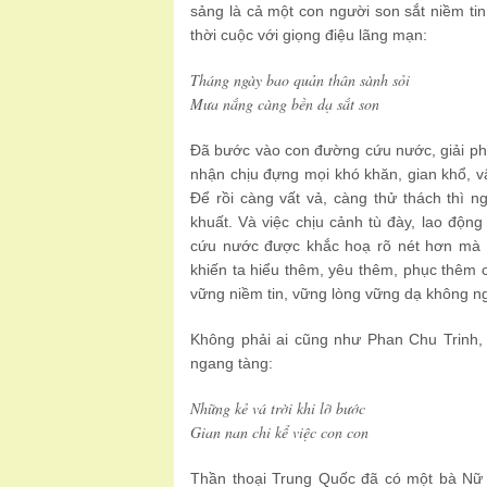
sảng là cả một con người son sắt niềm ti
thời cuộc với giọng điệu lãng mạn:
Tháng ngày bao quản thân sành sỏi
Mưa nắng càng bền dạ sắt son
Đã bước vào con đường cứu nước, giải ph
nhận chịu đựng mọi khó khăn, gian khổ, vậ
Để rồi càng vất vả, càng thử thách thì 
khuất. Và việc chịu cảnh tù đày, lao độn
cứu nước được khắc hoạ rõ nét hơn mà th
khiến ta hiểu thêm, yêu thêm, phục thêm 
vững niềm tin, vững lòng vững dạ không ng
Không phải ai cũng như Phan Chu Trinh, 
ngang tàng:
Những kẻ vá trời khi lỡ bước
Gian nan chi kể việc con con
Thần thoại Trung Quốc đã có một bà Nữ O