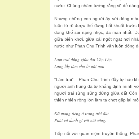
nước. Chúng nhầm tưởng rằng sẽ dễ dàng
Nhưng những con người ấy với dòng máu n
luôn tỏ rõ được thế đứng bất khuất trước 
động khổ sai nặng nhọc, dã man nhất. Dù p
giữa biển khơi, giữa cái ngột ngạt nơi n
nước như Phan Chu Trinh vẫn luôn dõng dạc
Làm trai đứng giữa đất Côn Lôn
Lừng lẫy làm cho lở núi non
“Làm trai” – Phan Chu Trinh đầy tự hào kh
người anh hùng đã tự khẳng định mình với
người trai sừng sững đứng giữa đất Côn 
thiên nhiên rộng lớn làm ta chợt gặp lại m
Đã mang tiếng ở trong trời đất
Phải có danh gì với núi sông.
Tiếp nối với quan niệm truyền thống, Pha