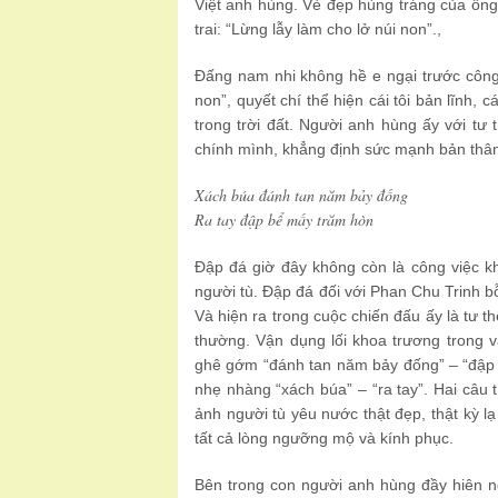
Việt anh hùng. Vẻ đẹp hùng tráng của ôn
trai: “Lừng lẫy làm cho lở núi non”.,
Đấng nam nhi không hề e ngại trước công
non”, quyết chí thể hiện cái tôi bản lĩnh, 
trong trời đất. Người anh hùng ấy với tư
chính mình, khẳng định sức mạnh bản thâ
Xách búa đánh tan năm bảy đống
Ra tay đập bể mấy trăm hòn
Đập đá giờ đây không còn là công việc k
người tù. Đập đá đối với Phan Chu Trinh b
Và hiện ra trong cuộc chiến đấu ấy là tư t
thường. Vận dụng lối khoa trương trong 
ghê gớm “đánh tan năm bảy đống” – “đập 
nhẹ nhàng “xách búa” – “ra tay”. Hai câu 
ảnh người tù yêu nước thật đẹp, thật kỳ lạ
tất cả lòng ngưỡng mộ và kính phục.
Bên trong con người anh hùng đầy hiên n