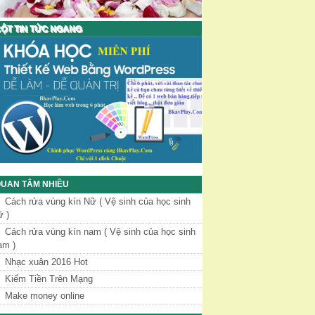
ỘT TIN TỨC NGANG
UAN TÂM NHIỀU
Cách rửa vùng kín Nữ ( Vệ sinh của học sinh
ữ )
Cách rửa vùng kín nam ( Vệ sinh của học sinh
am )
Nhạc xuân 2016 Hot
Kiếm Tiền Trên Mạng
Make money online