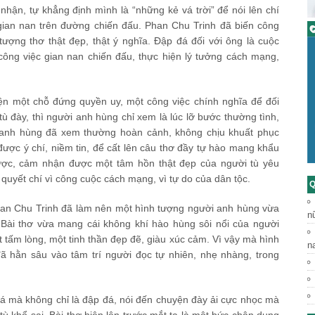
hận, tự khẳng định mình là “những kẻ vá trời” để nói lên chí
gian nan trên đường chiến đấu. Phan Chu Trinh đã biến công
C
tượng thơ thật đẹp, thật ý nghĩa. Đập đá đối với ông là cuộc
 công việc gian nan chiến đấu, thực hiện lý tưởng cách mạng,
iện một chỗ đứng quyền uy, một công việc chính nghĩa để đối
 tù đày, thì người anh hùng chỉ xem là lúc lỡ bước thường tình,
i anh hùng đã xem thường hoàn cảnh, không chịu khuất phục
ược ý chí, niềm tin, để cất lên câu thơ đầy tự hào mang khẩu
ược, cảm nhận được một tâm hồn thật đẹp của người tù yêu
quyết chí vì công cuộc cách mạng, vì tự do của dân tộc.
Q
an Chu Trinh đã làm nên một hình tượng người anh hùng vừa
n
. Bài thơ vừa mang cái không khí hào hùng sôi nổi của người
tấm lòng, một tinh thần đẹp đẽ, giàu xúc cảm. Vì vậy mà hình
n
 hằn sâu vào tâm trí người đọc tự nhiên, nhẹ nhàng, trong
á mà không chỉ là đập đá, nói đến chuyện đày ải cực nhọc mà