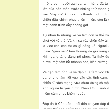
những con người gan dạ, anh hùng đã tự n
lớn của bản thân trước những thử thách 
việc “đập đá” khổ sai trở thành một hình 
chiến đấu chinh phục thiên nhiên, còn là
một hành trình đầy chông gai.
Tự nhận là những kẻ vá trời còn là thể h
chọi với kẻ thù. Và khi sa vào chốn đầy ải
là việc con con thì có gì đáng kể. Ngườ
trước “gian nan” tầm thường để giữ vững đ
khí ngang tàng đáng nể phục. Ta thấy đ
nước, một tâm hồ nthanh cao, kiên cường, 
Vẻ đẹp tâm hồn và vẻ đẹp của tầm vóc Ph
oai phong lẫm liệt vừa sâu sắc tình cảm
chiến sĩ cách mạng, vừa chứa đựng cả một 
ảnh người tù yêu nước Phan Chu Trinh đã
niềm cảm phục khôn nguôi.
Đập đá ở Côn Lôn – nói đến chuyện đập đ