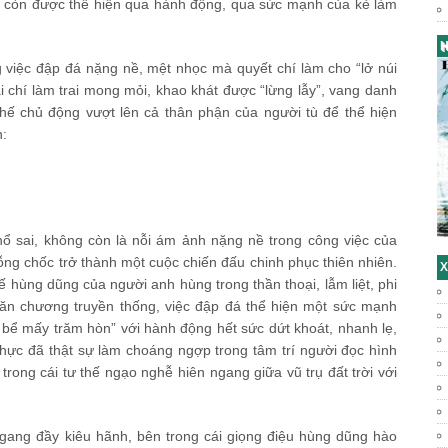
g còn được thể hiện qua hành động, qua sức mạnh của kẻ làm
H
 việc đập đá nặng nề, mệt nhọc mà quyết chí làm cho “lở núi
cái chí làm trai mong mỏi, khao khát được “lừng lẫy”, vang danh
 thế chủ động vượt lên cả thân phận của người tù để thể hiện
n:
hổ sai, không còn là nỗi ám ảnh nặng nề trong công việc của
ỗng chốc trở thành một cuộc chiến đấu chinh phục thiên nhiên.
X
hế hùng dũng của người anh hùng trong thần thoại, lẫm liệt, phi
văn chương truyền thống, việc đập đá thể hiện một sức mạnh
bể mấy trăm hòn” với hành động hết sức dứt khoát, nhanh lẹ,
thực đã thật sự làm choáng ngợp trong tâm trí người đọc hình
 trong cái tư thế ngạo nghễ hiên ngang giữa vũ trụ đất trời với
gang đầy kiêu hãnh, bên trong cái giọng điệu hùng dũng hào