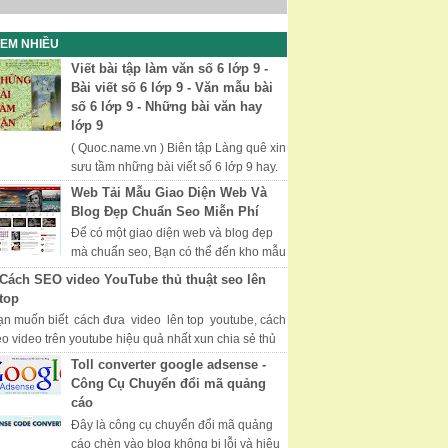
EM NHIỀU
Viết bài tập làm văn số 6 lớp 9 -
Bài viết số 6 lớp 9 - Văn mẫu bài
số 6 lớp 9 - Những bài văn hay
lớp 9
( Quoc.name.vn ) Biên tập Làng quê xin
sưu tầm những bài viết số 6 lớp 9 hay.
Chúc các bạn học tốt thi tốt. Những Bài
Web Tải Mẫu Giao Diện Web Và
Văn Hay, Văn Mẫu Lớp 9...
Blog Đẹp Chuẩn Seo Miễn Phí
Để có một giao diện web và blog đẹp
mà chuẩn seo, Bạn có thể đến kho mẫu
của Mythemeshop với nhiều giao diện
Cách SEO video YouTube thủ thuật seo lên
đẹp và được tối ưu hóa, đượ...
top
ạn muốn biết cách đưa video lên top youtube, cách
eo video trên youtube hiệu quả nhất xun chia sẻ thủ
uật seo video youtube hữ hiệu...
Toll converter google adsense -
Công Cụ Chuyển đổi mã quảng
cáo
Đây là công cụ chuyển đổi mã quảng
cáo chèn vào blog không bị lỗi và hiệu