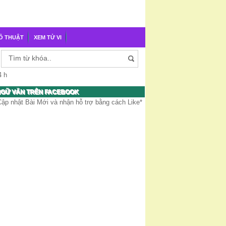
Õ THUẬT
XEM TỬ VI
4 h
GỮ VĂN TRÊN FACEBOOK
Cập nhật Bài Mới và nhận hỗ trợ bằng cách Like*