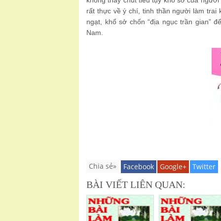
không thấy chút tiều tụy khổ sở của người 
rất thực về ý chí, tinh thần người làm trai
ngạt, khổ sở chốn “địa ngục trần gian” 
Nam.
Chia sẻ»
Facebook
Google+
Twitter
BÀI VIẾT LIÊN QUAN: