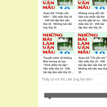
Soạn bài "Chiếu cầu
Những xung đột nội
hiền" - Văn mẫu lớp 10
tâm của nhân vật Ra-
- Viết bài tập làm văn
ma khi gặp lại vợ - Văn
lớp 10 - Những bài văn
mẫu lớp 10 - Viết bài
hay lớp 10
tập làm văn lớp 10 -
Những bài văn hay lớ
10
Thuyết minh về Hoàng
Soạn bài "Tôi yêu em" 
Đức lương và tựa
Văn mẫu lớp 10 - Viết
"Trích diễm thi tập" -
bài tập làm văn lớp 10 
Văn mẫu lớp 10 - Viết
Những bài văn hay lớ
bài tập làm văn lớp 10 -
10
Những bài văn hay lớp
Thấy có ích thì Like ủng hộ nhé !
10