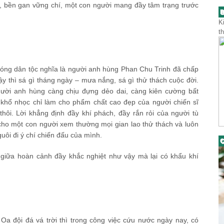
n, bền gan vững chí, một con người mang đầy tâm trạng trước
B
K
t
óng dân tộc nghĩa là người anh hùng Phan Chu Trinh đã chấp
y thì sá gì tháng ngày – mưa nắng, sá gì thử thách cuộc đời.
người anh hùng càng chịu đựng dẻo dai, càng kiên cường bất
g khổ nhọc chỉ làm cho phẩm chất cao đẹp của người chiến sĩ
ôi. Lời khẳng định đầy khí phách, đầy rắn rỏi của người tù
cho một con người xem thường mọi gian lao thử thách và luôn
uôi đi ý chí chiến đấu của mình.
C
giữa hoàn cảnh đầy khắc nghiệt như vậy mà lại có khẩu khí
a đội đá vá trời thì trong công việc cứu nước ngày nay, có