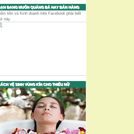
ẠN ĐANG MUỐN QUẢNG BÁ HAY BÁN HÀNG
iếm tiền và Kinh doanh trên Facebook phải biết
hứ này
ÁCH VỆ SINH VÙNG KÍN CHO THIẾU NỮ