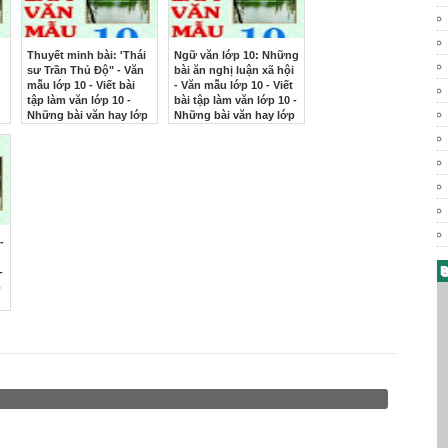
Thuyết minh bài: 'Thái
Ngữ văn lớp 10: Những
sư Trần Thủ Độ" - Văn
bài ăn nghị luận xã hội
mẫu lớp 10 - Viết bài
- Văn mẫu lớp 10 - Viết
tập làm văn lớp 10 -
bài tập làm văn lớp 10 -
Những bài văn hay lớp
Những bài văn hay lớp
p
10
10
-
B
-
p