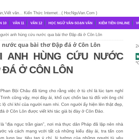
Viết văn... Kiến Thức Internet...( HocNguVan.Com )
N 10
VĂN 11
VĂN 12
HỌC NGỮ VĂN-SOẠN VĂN
KIẾM TIỀN ONLINE
V
người anh hùng cứu nước qua bài thơ Đập đá ở Côn Lôn
 nước qua bài thơ Đập đá ở Côn Lôn
2
I ANH HÙNG CỨU NƯỚC
N
*
 ĐÁ Ở CÔN LÔN
han Bội Châu đã từng cho rằng việc ở tù chỉ là lúc tạm nghỉ
inh cũng vậy, mọi đày ải, khổ cực chốn lao tù đối với ông chỉ
ộc lộ chí khí của người nam nhi. Con người ấy hiện lên thật đẹp,
 đá ở Côn Lôn được viết khi tác giả bị đày ở Côn Đảo.
à “địa ngục trần gian”, nơi mà thực dân Pháp đã lập nên nhà
ớc và cách mạng vcới tất cả những kiểu đày ải, tra tấn con
m lung lay, tiêu tan ý chí, lý tưởng của những người tù yêu