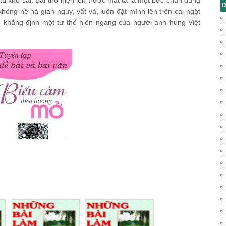
tù khổ sai. Bài thơ hiện lên trước mắt ta là một bức chân dung
D
 không nề hà gian nguy, vất vả, luôn đặt mình lên trên cái ngột
để khẳng định một tư thế hiên ngang của người anh hùng Việt