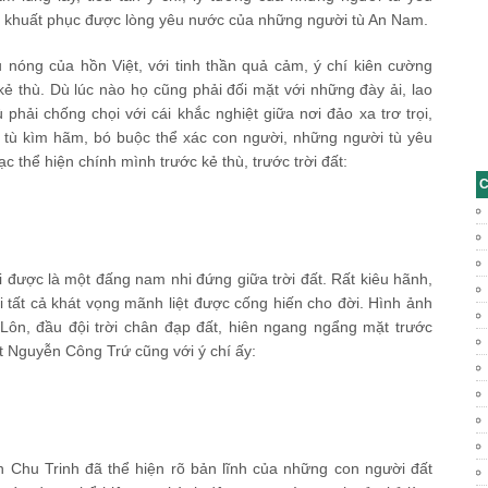
 khuất phục được lòng yêu nước của những người tù An Nam.
óng của hồn Việt, với tinh thần quả cảm, ý chí kiên cường
kẻ thù. Dù lúc nào họ
cũng phải đối mặt với những đày ải, lao
hải chống chọi với cái khắc nghiệt giữa nơi đảo xa trơ trọi,
hà tù kìm hãm, bó buộc thể xác con người, những người tù yêu
 thể hiện chính mình trước kẻ thù, trước trời đất:
C
i được là một đấng nam nhi đứng giữa trời đất. Rất kiêu hãnh,
 tất cả khát vọng mãnh liệt được cống hiến cho đời. Hình ảnh
Lôn, đầu đội trời chân đạp đất, hiên ngang ngẩng mặt trước
ột Nguyễn Công Trứ cũng với ý chí ấy:
n Chu Trinh đã thể hiện rõ bản lĩnh của những con người đất