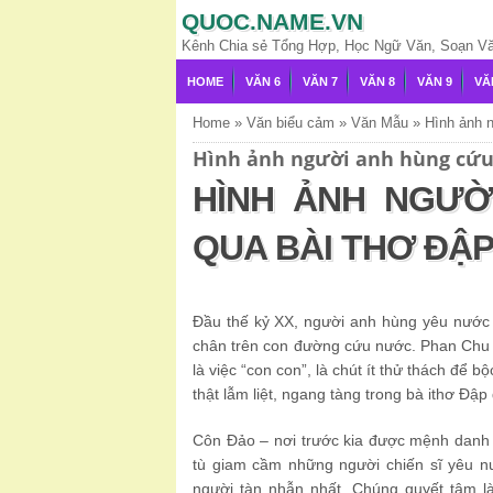
QUOC.NAME.VN
Kênh Chia sẻ Tổng Hợp, Học Ngữ Văn, Soạn Văn,
HOME
VĂN 6
VĂN 7
VĂN 8
VĂN 9
VĂ
Home
»
Văn biểu cảm
»
Văn Mẫu
»
Hình ảnh 
Hình ảnh người anh hùng cứu
HÌNH ẢNH NGƯỜ
QUA BÀI THƠ ĐẬP
Đầu thế kỷ XX, người anh hùng yêu nước P
chân trên con đường cứu nước. Phan Chu Tr
là việc “con con”, là chút ít thử thách để b
thật lẫm liệt, ngang tàng trong bà ithơ Đập
Côn Đảo – nơi trước kia được mệnh danh l
tù giam cầm những người chiến sĩ yêu nư
người tàn nhẫn nhất. Chúng quyết tâm là