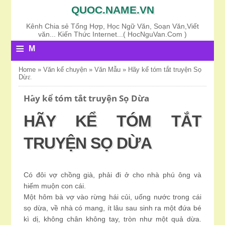
QUOC.NAME.VN
Kênh Chia sẻ Tổng Hợp, Học Ngữ Văn, Soạn Văn,Viết
văn... Kiến Thức Internet...( HocNguVan.Com )
≡
M
E
Home
»
Văn kể chuyện
»
Văn Mẫu
»
Hãy kể tóm tắt truyện Sọ
Dừa
N
U
Hãy kể tóm tắt truyện Sọ Dừa
HÃY KỂ TÓM TẮT
TRUYỆN SỌ DỪA
Có đôi vợ chồng già, phải đi ở cho nhà phú ông và
hiếm muộn con cái.
Một hôm bà vợ vào rừng hái củi, uống nước trong cái
sọ dừa, về nhà có mang, ít lâu sau sinh ra một đứa bé
kì dị, không chân không tay, tròn như một quả dừa.