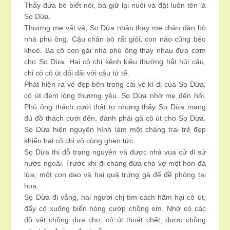
Thấy đứa bé biết nói, bà giữ lại nuôi và đặt luôn tên là
Sọ Dừa.
Thương mẹ vất vả, Sọ Dừa nhận thay mẹ chăn đàn bò
nhà phú ông. Cậu chăn bò rất giỏi, con nào cũng béo
khoẻ. Ba cô con gái nhà phú ông thay nhau đưa cơm
cho Sọ Dừa. Hai cô chị kênh kiệu thường hắt hủi cậu,
chỉ có cô út đối đãi với cậu tử tế.
Phát hiện ra vẻ đẹp bên trong cái vẻ kì dị của Sọ Dừa,
cô út đem lòng thương yêu. Sọ Dừa nhờ mẹ đến hỏi.
Phú ông thách cưới thật to nhưng thấy Sọ Dừa mang
đủ đồ thách cưới đến, đành phải gả cô út cho Sọ Dừa.
Sọ Dừa hiện nguyên hình làm một chàng trai trẻ đẹp
khiến hai cô chị vô cùng ghen tức.
Sọ Dừa thi đỗ trạng nguyên và được nhà vua cử đi sứ
nước ngoài. Trước khi đi chàng đưa cho vợ một hòn đá
lửa, một con dao và hai quả trứng gà để đề phòng tai
hoạ.
Sọ Dừa đi vắng, hai người chị tìm cách hãm hại cô út,
đẩy cô xuống biển hòng cướp chồng em. Nhờ có các
đồ vật chồng đưa cho, cô út thoát chết, được chồng