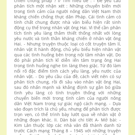
chiến chống pháp ? I/ Tìm hiểu đề : - Đề yêu cầu
phân tích một nhận xét : Những chuyển biến mới
trong tình cảm của người nông dân Việt Nam thời
kháng chiến chống thực dân Pháp. Cái tình cảm có
tính chất chung được nhà văn biểu hiện rất sinh
động cụ thể trong nhân vật ông Hai. Vì thế cần phân
tích tình yêu làng thắm thiết thống nhất với lòng
yêu nước và tinh thần kháng chiến ở nhân vật ông
Hai. - Nhưng truyện thuộc loại có cốt truyện tâm lí,
nhân vật ít hành động, chủ yếu biểu hiện nhân vật
qua các tình huống bên trong nội tâm nhân vật. Do
đó phải phân tích kĩ diễn iến tâm trạng ông Hai
trong tình huống nghe tin làng theo giặc. Từ đó làm
nổi rõ đặc điểm tính cách yêu làng, yêu nước của
nhân vật. - Do yêu cầu của đề, cách viết nên có sự
phân tích chung, rồi đi sâu vào nhân vật ông Hai,
sau đó nhấn mạnh và khẳng điịnh sự gắn bó giữa
tình yêu làng có tính truyền thống với những
chuyển biến mới trong tình cảm của người nông
dân Việt Nam trong sự giác ngộ cách mạng. - Dựa
vào đoạn trích là chủ yếu, nhưng để phân tích được
trọn vẹn, có thể trình bày lướt qua về nhân vật ở
những đoạn khác. II. Dàn bài chi tíêt A- Mở bài: -
Kim Lân thuộc lớp các nhà văn đã thành danh từ
trước Cách mạng Tháng 8 – 1945 với những truyện