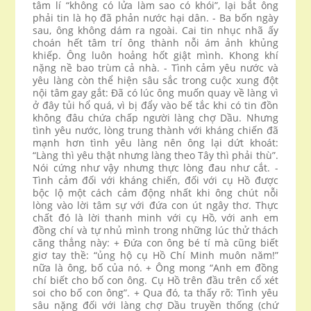
tâm lí “không có lửa làm sao có khói”, lại bắt ông
phải tin là họ đã phản nước hại dân. - Ba bốn ngày
sau, ông không dám ra ngoài. Cai tin nhục nhã ấy
choán hết tâm trí ông thành nỗi ám ảnh khủng
khiếp. Ông luôn hoảng hốt giật mình. Khong khí
nặng nề bao trùm cả nhà. - Tình cảm yêu nước và
yêu làng còn thể hiện sâu sắc trong cuộc xung đột
nội tâm gay gắt: Đã có lúc ông muốn quay về làng vì
ở đây tủi hổ quá, vì bị đẩy vào bế tắc khi có tin đồn
không đâu chứa chấp người làng chợ Dầu. Nhưng
tình yêu nước, lòng trung thành với kháng chiến đã
mạnh hơn tình yêu làng nên ông lại dứt khoát:
“Làng thì yêu thật nhưng làng theo Tây thì phải thù”.
Nói cứng như vậy nhưng thực lòng đau như cắt. -
Tình cảm đối với kháng chiến, đối với cụ Hồ được
bộc lộ một cách cảm động nhất khi ông chút nỗi
lòng vào lời tâm sự với đứa con út ngây thơ. Thực
chất đó là lời thanh minh với cụ Hồ, với anh em
đồng chí và tự nhủ mình trong những lúc thử thách
căng thẳng này: + Đứa con ông bé tí mà cũng biết
giơ tay thề: “ủng hộ cụ Hồ Chí Minh muôn năm!”
nữa là ông, bố của nó. + Ông mong “Anh em đồng
chí biết cho bố con ông. Cụ Hồ trên đầu trên cổ xét
soi cho bố con ông”. + Qua đó, ta thấy rõ: Tình yêu
sâu nặng đối với làng chợ Dầu truyền thống (chứ