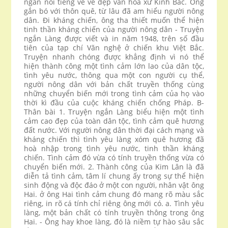
ngắn nổi tiếng về vẻ đẹp văn hoá xứ Kinh Bắc. Ông
gắn bó với thôn quê, từ lâu đã am hiểu người nông
dân. Đi kháng chiến, ông tha thiết muốn thể hiện
tinh thần kháng chiến của người nông dân - Truyện
ngắn Làng được viết và in năm 1948, trên số đầu
tiên của tạp chí Văn nghệ ở chiến khu Việt Bắc.
Truyện nhanh chóng được khẳng định vì nó thể
hiện thành công một tình cảm lớn lao của dân tộc,
tình yêu nước, thông qua một con người cụ thể,
người nông dân với bản chất truyền thống cùng
những chuyển biến mới trong tình cảm của họ vào
thời kì đầu của cuộc kháng chiến chống Pháp. B-
Thân bài 1. Truyện ngắn Làng biểu hiện một tình
cảm cao đẹp của toàn dân tộc, tình cảm quê hương
đất nước. Với người nông dân thời đại cách mạng và
kháng chiến thì tình yêu làng xóm quê hương đã
hoà nhập trong tình yêu nước, tinh thần kháng
chiến. Tình cảm đó vừa có tính truyền thống vừa có
chuyển biến mới. 2. Thành công của Kim Lân là đã
diễn tả tình cảm, tâm lí chung ấy trong sự thể hiện
sinh động và độc đáo ở một con người, nhân vật ông
Hai. ở ông Hai tình cảm chung đó mang rõ màu sắc
riêng, in rõ cá tính chỉ riêng ông mới có. a. Tình yêu
làng, một bản chất có tính truyền thông trong ông
Hai. - Ông hay khoe làng, đó là niềm tự hào sâu sắc