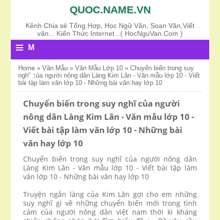
QUOC.NAME.VN
Kênh Chia sẻ Tổng Hợp, Học Ngữ Văn, Soạn Văn,Viết
văn... Kiến Thức Internet...( HocNguVan.Com )
≡
M
E
Home
»
Văn Mẫu
»
Văn Mẫu Lớp 10
»
Chuyển biến trong suy
nghĩ của người nông dân Làng Kim Lân - Văn mẫu lớp 10 - Viết
N
bài tập làm văn lớp 10 - Những bài văn hay lớp 10
U
Chuyển biến trong suy nghĩ của người
nông dân Làng Kim Lân - Văn mẫu lớp 10 -
Viết bài tập làm văn lớp 10 - Những bài
văn hay lớp 10
Chuyển biến trong suy nghĩ của người nông dân
Làng Kim Lân - Văn mẫu lớp 10 - Viết bài tập làm
văn lớp 10 - Những bài văn hay lớp 10
Truyện ngắn làng của Kim Lân gợi cho em những
suy nghĩ gì về những chuyển biến mới trong tình
cảm của người nông dân việt nam thời kì kháng