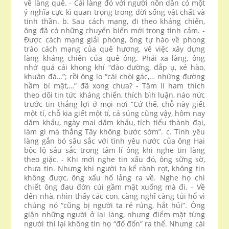
về làng quê. - Cái làng đó với người nồn dân có một
ý nghĩa cực kì quan trọng trong đời sống vật chất và
tinh thần. b. Sau cách mạng, đi theo kháng chiến,
ông đã có những chuyển biến mới trong tình cảm. -
Được cách mạng giải phóng, ông tự hào về phong
trào cách mạng của quê hương, vê việc xây dựng
làng kháng chiến của quê ông. Phải xa làng, ông
nhớ quá cái khong khí “đào đường, đắp ụ, xẻ hào,
khuân đá…”; rồi ông lo “cái chòi gác,… những đường
hầm bí mật,…” đã xong chưa? - Tâm lí ham thích
theo dõi tin tức kháng chiến, thích bìh luận, náo nức
trước tin thắng lợi ở mọi nơi “Cứ thế, chỗ này giết
một tí, chỗ kia giết một tí, cả súng cũng vậy, hôm nay
dăm khẩu, ngày mai dăm khẩu, tích tiểu thành đại,
làm gì mà thằng Tây không bước sớm”. c. Tình yêu
làng gắn bó sâu sắc với tình yêu nước của ông Hai
bộc lộ sâu sắc trong tâm lí ông khi nghe tin làng
theo giặc. - Khi mới nghe tin xấu đó, ông sững sờ,
chưa tin. Nhưng khi người ta kể rành rọt, không tin
không được, ông xấu hổ lảng ra về. Nghe họ chì
chiết ông đau đớn cúi gầm mặt xuống mà đi. - Về
đến nhà, nhìn thấy các con, càng nghĩ càng tủi hổ vì
chúng nó “cũng bị người ta rẻ rúng, hắt hủi”. Ông
giận những người ở lại làng, nhưng điểm mặt từng
người thì lại không tin họ “đổ đốn” ra thế. Nhưng cái