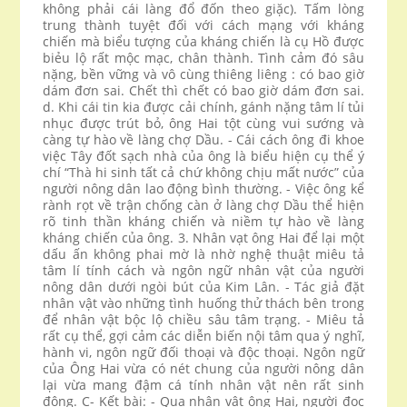
không phải cái làng đổ đốn theo giặc). Tấm lòng
trung thành tuyệt đối với cách mạng với kháng
chiến mà biểu tượng của kháng chiến là cụ Hồ được
biẻu lộ rất mộc mạc, chân thành. Tình cảm đó sâu
nặng, bền vững và vô cùng thiêng liêng : có bao giờ
dám đơn sai. Chết thì chết có bao giờ dám đơn sai.
d. Khi cái tin kia được cải chính, gánh nặng tâm lí tủi
nhục được trút bỏ, ông Hai tột cùng vui sướng và
càng tự hào về làng chợ Dầu. - Cái cách ông đi khoe
việc Tây đốt sạch nhà của ông là biểu hiện cụ thể ý
chí “Thà hi sinh tất cả chứ không chịu mất nước” của
người nông dân lao động bình thường. - Việc ông kể
rành rọt về trận chống càn ở làng chợ Dầu thể hiện
rõ tinh thần kháng chiến và niềm tự hào về làng
kháng chiến của ông. 3. Nhân vạt ông Hai để lại một
dấu ấn không phai mờ là nhờ nghệ thuật miêu tả
tâm lí tính cách và ngôn ngữ nhân vật của người
nông dân dưới ngòi bút của Kim Lân. - Tác giả đặt
nhân vật vào những tình huống thử thách bên trong
để nhân vật bộc lộ chiều sâu tâm trạng. - Miêu tả
rất cụ thể, gợi cảm các diễn biến nội tâm qua ý nghĩ,
hành vi, ngôn ngữ đối thoại và độc thoại. Ngôn ngữ
của Ông Hai vừa có nét chung của người nông dân
lại vừa mang đậm cá tính nhân vật nên rất sinh
động. C- Kết bài: - Qua nhân vật ông Hai, người đọc