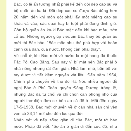
Bác, có lẽ ấn tượng nhất phải kể đến đôi dép cao su và
bộ quần áo ka-ki. Đôi dép cao su được Bác dùng hơn
20 năm đến khi mòn gót phải lấy một miếng cao su
khác vá vào, các quai hay bị tuột phải đóng đinh giữ.
Còn bộ quần áo ka-ki Bác mặc đến khi bạc màu, sờn
cổ áo. Những người giúp việc xin Bác thay bộ quần áo
mới thì Bác bảo: “Bác mặc như thế phù hợp với hoàn
cảnh của dân, của nước, không cần phải thay”.
Về chỗ ở, khi Bác mới về nước là một hang đá thuộc
Pắc Pó, Cao Bằng. Sau này vì bí mật nên Bác phải ở
nhà riêng nhưng rất đơn giản. Nhà làm nhỏ, bốn bề với
tay được vì tiết kiệm nguyên vật liệu. Đến năm 1954,
Chính phủ chuyển về thủ đô Hà Nội, nhiều người đề
nghị Bác ở Phủ Toàn quyền Đông Dương tráng lệ,
nhưng Bác đã từ chối và chỉ chọn căn phòng nhỏ của
người thợ điện đơn sơ bên ao cá để ở. Mãi đến ngày
17-5-1958, Bác mới chuyển về ở căn nhà sàn chỉ vẻn
vẹn có 23,14 m2 cho đến lúc qua đời.
Nhận xét về nếp sống giản dị của Bác, một tờ báo
nước Pháp đã viết: “Sự ăn ở giản dị đến cực độ, như