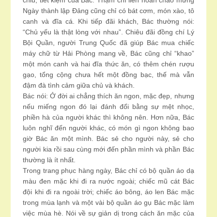
chiu, tiết kiệm của Bác. Thậm chí liên hoan chào mừng
Ngày thành lập Đảng cũng chỉ có bát cơm, món xào, tô
canh và đĩa cá. Khi tiếp đãi khách, Bác thường nói:
“Chủ yếu là thật lòng với nhau”. Chiêu đãi đồng chí Lý
Bội Quần, người Trung Quốc đã giúp Bác mua chiếc
máy chữ từ Hải Phòng mang về, Bác cũng chỉ “khao”
một món canh và hai đĩa thức ăn, có thêm chén rượu
gạo, tổng cộng chưa hết một đồng bạc, thế mà vẫn
đậm đà tình cảm giữa chủ và khách.
Bác nói: Ở đời ai chẳng thích ăn ngon, mặc đẹp, nhưng
nếu miếng ngon đó lại đánh đổi bằng sự mệt nhọc,
phiền hà của người khác thì không nên. Hơn nữa, Bác
luôn nghĩ đến người khác, có món gì ngon không bao
giờ Bác ăn một mình. Bác sẻ cho người này, sẻ cho
người kia rồi sau cùng mới đến phần mình và phần Bác
thường là ít nhất.
Trong trang phục hàng ngày, Bác chỉ có bộ quần áo dạ
màu đen mặc khi đi ra nước ngoài; chiếc mũ cát Bác
đội khi đi ra ngoài trời; chiếc áo bông, áo len Bác mặc
trong mùa lạnh và một vài bộ quần áo gụ Bác mặc làm
việc mùa hè. Nói về sự giản dị trong cách ăn mặc của