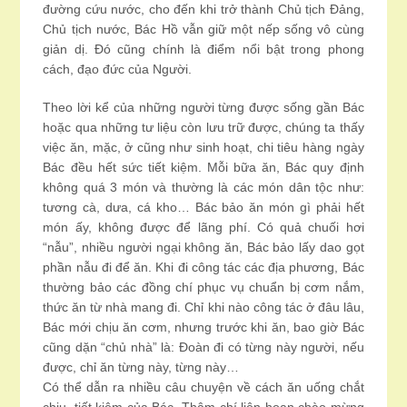
đường cứu nước, cho đến khi trở thành Chủ tịch Đảng,
Chủ tịch nước, Bác Hồ vẫn giữ một nếp sống vô cùng
giản dị. Đó cũng chính là điểm nổi bật trong phong
cách, đạo đức của Người.
Theo lời kể của những người từng được sống gần Bác
hoặc qua những tư liệu còn lưu trữ được, chúng ta thấy
việc ăn, mặc, ở cũng như sinh hoạt, chi tiêu hàng ngày
Bác đều hết sức tiết kiệm. Mỗi bữa ăn, Bác quy định
không quá 3 món và thường là các món dân tộc như:
tương cà, dưa, cá kho… Bác bảo ăn món gì phải hết
món ấy, không được để lãng phí. Có quả chuối hơi
“nẫu”, nhiều người ngại không ăn, Bác bảo lấy dao gọt
phần nẫu đi để ăn. Khi đi công tác các địa phương, Bác
thường bảo các đồng chí phục vụ chuẩn bị cơm nắm,
thức ăn từ nhà mang đi. Chỉ khi nào công tác ở đâu lâu,
Bác mới chịu ăn cơm, nhưng trước khi ăn, bao giờ Bác
cũng dặn “chủ nhà” là: Đoàn đi có từng này người, nếu
được, chỉ ăn từng này, từng này…
Có thể dẫn ra nhiều câu chuyện về cách ăn uống chắt