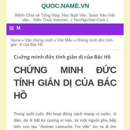
QUOC.NAME.VN
Kênh Chia sẻ Tổng Hợp, Học Ngữ Văn, Soạn Văn,Viết
văn... Kiến Thức Internet...( HocNguVan.Com )
≡
M
E
Home
»
Văn chứng minh
»
Văn Mẫu
»
Chứng minh đức tính
giản dị của Bác Hồ
N
U
Chứng minh đức tính giản dị của Bác Hồ
CHỨNG MINH ĐỨC
TÍNH GIẢN DỊ CỦA BÁC
HỒ
Trong suốt cuộc đời hoạt động cách mạng vì nước, vì
dân, dù ở bất kỳ cương vị nào, từ một người phụ bếp
trên con tàu “Amiran Latouche Tre ville” lúc ra đi tìm