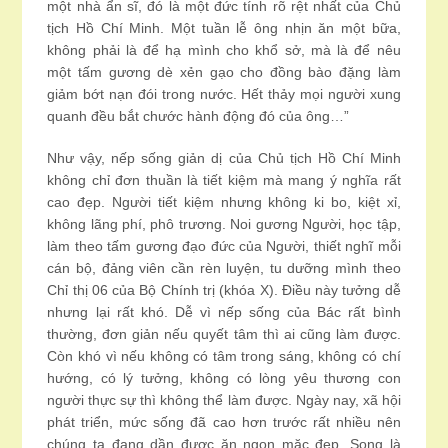
một nhà ẩn sĩ, đó là một đức tính rõ rệt nhất của Chủ
tịch Hồ Chí Minh. Một tuần lễ ông nhịn ăn một bữa,
không phải là để hạ mình cho khổ sở, mà là để nêu
một tấm gương dè xẻn gạo cho đồng bào đặng làm
giảm bớt nạn đói trong nước. Hết thảy mọi người xung
quanh đều bắt chước hành động đó của ông…”
Như vậy, nếp sống giản dị của Chủ tịch Hồ Chí Minh
không chỉ đơn thuần là tiết kiệm mà mang ý nghĩa rất
cao đẹp. Người tiết kiệm nhưng không ki bo, kiệt xỉ,
không lãng phí, phô trương. Noi gương Người, học tập,
làm theo tấm gương đạo đức của Người, thiết nghĩ mỗi
cán bộ, đảng viên cần rèn luyện, tu dưỡng mình theo
Chỉ thị 06 của Bộ Chính trị (khóa X). Điều này tưởng dễ
nhưng lại rất khó. Dễ vì nếp sống của Bác rất bình
thường, đơn giản nếu quyết tâm thì ai cũng làm được.
Còn khó vì nếu không có tâm trong sáng, không có chí
hướng, có lý tưởng, không có lòng yêu thương con
người thực sự thì không thể làm được. Ngày nay, xã hội
phát triển, mức sống đã cao hơn trước rất nhiều nên
chúng ta đang dần được ăn ngon mặc đẹp. Song là