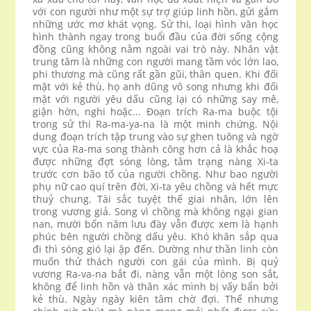
với con người như một sự trợ giúp linh hồn, gửi gắm
những ước mơ khát vọng. Sử thi, loại hình văn học
hình thành ngay trong buổi đầu của đời sống cộng
đồng cũng không nằm ngoài vai trò này. Nhân vật
trung tâm là những con người mang tầm vóc lớn lao,
phi thương mà cũng rất gần gũi, thân quen. Khi đối
mặt với kẻ thù, họ anh dũng vô song nhưng khi đối
mặt với người yêu dấu cũng lại có những say mê,
giận hờn, nghi hoặc... Đoạn trích Ra-ma buộc tội
trong sử thi Ra-ma-ya-na là một minh chứng. Nội
dung đoạn trích tập trung vào sự ghen tuông và ngờ
vực của Ra-ma song thành công hơn cả là khắc hoạ
được những đợt sóng lòng, tâm trạng nàng Xi-ta
trước cơn bão tố của người chồng. Như bao người
phụ nữ cao quí trên đời, Xi-ta yêu chồng và hết mực
thuỷ chung. Tài sắc tuyệt thế giai nhân, lớn lên
trong vương giả. Song vì chồng mà không ngại gian
nan, mười bốn năm lưu đày vẫn được xem là hạnh
phúc bên người chồng dấu yêu. Khó khăn sắp qua
đi thì sóng gió lại ập đến. Dường như thần linh còn
muốn thử thách người con gái của mình. Bị quỷ
vương Ra-va-na bắt đi, nàng vẫn một lòng son sắt,
không để linh hồn và thân xác mình bị vấy bẩn bởi
kẻ thù. Ngày ngày kiên tâm chờ đợi. Thế nhưng