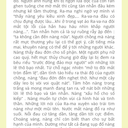
đó. Người anh hùng khi bị ngọn lửa độc của con rắn
ghen tuông che mờ mắt thì cũng tàn nhẫn đâu kém
nhưng kẻ tầm thường. Ra-ma nghi ngờ vợ mình vì
“thấy nàng yêu kiều xinh đẹp,... Ra-va-na đâu có
chịu đựng được lâu...khi ở trong vạt áo Ra-va-na đôi
mắt tội lỗi của hắn hau háu nhìn khắp người
nàng...”. Tàn nhẫn hơn cả là sự ruồng rẫy ập đến :
“ta không cần đến nàng nữa”. Người chồng mà nàng
rất mực thương yêu lại có thể gợi ý, cất tiếng mỉa
mai, khuyên nàng có thể để ý tới những người khác.
Nàng thấy đau đớn cho số phận. Một người phụ nữ
cao quý, hết mực thủy chung giờ đây lại bị đem ra
bêu riếu “trước đông đảo mọi người” với những lời
lẽ thô bạo nhất. Từ chỗ ngạc nhiên “mở to đôi mắt
tròn đẫm lệ”, dần tỉnh táo hiểu ra thái độ của người
chồng, nàng “đau đớn đến nghẹt thờ. Như một cây
dây leo bị vòi voi quật nát”. Tâm hồn nàng trong
trắng và mong manh đang tan ra, vỡ nát bởi những
lời lẽ thô bạo và tàn nhẫn. Nàng “xấu hổ cho số
kiếp” . Nàng muốn tự chôn vùi cả hình hài và tinh
thần. Những lời nói của Ra-ma xuyên vào trái tim
nàng như một mũi tên. Nước mắt nàng đổ ra như
suối. Nỗi đau cứ tăng dần, tăng dần tới cực điểm.
Choáng váng, nàng chỉ còn biết than cho sự bất
hạnh của mình. Dường như tất cả đang sụp đổ nàng