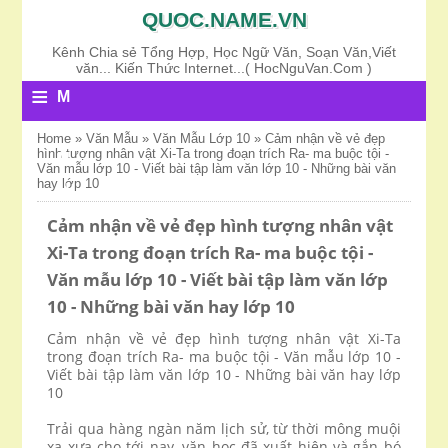
QUOC.NAME.VN
Kênh Chia sẻ Tổng Hợp, Học Ngữ Văn, Soạn Văn,Viết
văn... Kiến Thức Internet...( HocNguVan.Com )
≡
M
E
Home
»
Văn Mẫu
»
Văn Mẫu Lớp 10
»
Cảm nhận về vẻ đẹp
hình tượng nhân vật Xi-Ta trong đoạn trích Ra- ma buộc tội -
N
Văn mẫu lớp 10 - Viết bài tập làm văn lớp 10 - Những bài văn
hay lớp 10
U
Cảm nhận về vẻ đẹp hình tượng nhân vật
Xi-Ta trong đoạn trích Ra- ma buộc tội -
Văn mẫu lớp 10 - Viết bài tập làm văn lớp
10 - Những bài văn hay lớp 10
Cảm nhận về vẻ đẹp hình tượng nhân vật Xi-Ta
trong đoạn trích Ra- ma buộc tội - Văn mẫu lớp 10 -
Viết bài tập làm văn lớp 10 - Những bài văn hay lớp
10
Trải qua hàng ngàn năm lịch sử, từ thời mông muội
xa xưa cho tới nay, văn học đã xuất hiện và gắn bó