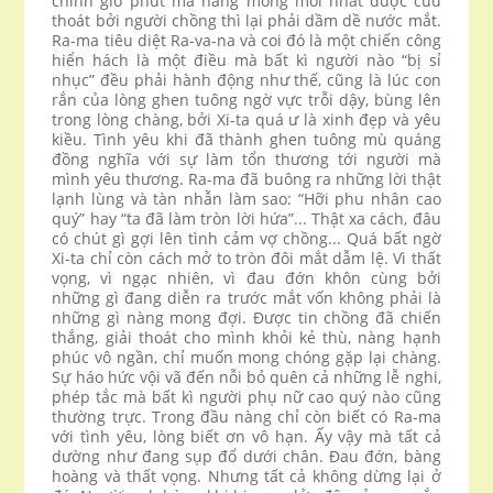
chính giờ phút mà nàng mong mỏi nhất được cứu
thoát bởi người chồng thì lại phải dầm dề nước mắt.
Ra-ma tiêu diệt Ra-va-na và coi đó là một chiến công
hiển hách là một điều mà bất kì người nào “bị sỉ
nhục” đều phải hành động như thế, cũng là lúc con
rắn của lòng ghen tuông ngờ vực trỗi dậy, bùng lên
trong lòng chàng, bởi Xi-ta quá ư là xinh đẹp và yêu
kiều. Tình yêu khi đã thành ghen tuông mù quáng
đồng nghĩa với sự làm tổn thương tới người mà
mình yêu thương. Ra-ma đã buông ra những lời thật
lạnh lùng và tàn nhẫn làm sao: “Hỡi phu nhân cao
quý” hay “ta đã làm tròn lời hứa”... Thật xa cách, đâu
có chút gì gợi lên tình cảm vợ chồng... Quá bất ngờ
Xi-ta chỉ còn cách mở to tròn đôi mắt dẫm lệ. Vì thất
vọng, vì ngạc nhiên, vì đau đớn khôn cùng bởi
những gì đang diễn ra trước mắt vốn không phải là
những gì nàng mong đợi. Được tin chồng đã chiến
thắng, giải thoát cho mình khỏi kẻ thù, nàng hạnh
phúc vô ngần, chỉ muốn mong chóng gặp lại chàng.
Sự háo hức vội vã đến nỗi bỏ quên cả những lễ nghi,
phép tắc mà bất kì người phụ nữ cao quý nào cũng
thường trực. Trong đầu nàng chỉ còn biết có Ra-ma
với tình yêu, lòng biết ơn vô hạn. Ấy vậy mà tất cả
dường như đang sụp đổ dưới chân. Đau đớn, bàng
hoàng và thất vọng. Nhưng tất cả không dừng lại ở