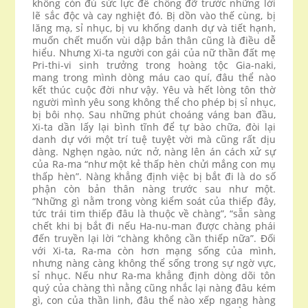
không còn đủ sức lực để chống đỡ trước những lời
lẽ sắc độc và cay nghiệt đó. Bị dồn vào thế cùng, bị
lăng mạ, sỉ nhục, bị vu khống danh dự và tiết hạnh,
muốn chết muốn vùi dập bản thân cũng là điều dễ
hiểu. Nhưng Xi-ta người con gái của nữ thần đất mẹ
Pri-thi-vi sinh trưởng trong hoàng tộc Gia-naki,
mang trong mình dòng máu cao quí, đâu thể nào
kết thúc cuộc đời như vậy. Yêu và hết lòng tôn thờ
người mình yêu song không thể cho phép bị sỉ nhục,
bị bôi nhọ. Sau những phút choáng váng ban đầu,
Xi-ta dần lấy lại bình tĩnh để tự bào chữa, đòi lại
danh dự với một trí tuệ tuyệt vời mà cũng rất dịu
dàng. Nghẹn ngào, nức nở, nàng lên án cách xử sự
của Ra-ma “như một kẻ thấp hèn chửi mắng con mụ
thấp hèn”. Nàng khẳng định việc bị bắt đi là do số
phận còn bản thân nàng trước sau như một.
“Những gì nằm trong vòng kiểm soát của thiếp đây,
tức trái tim thiếp đâu là thuộc về chàng”, “sẵn sàng
chết khi bị bắt đi nếu Ha-nu-man được chàng phái
đến truyền lại lời “chàng không cần thiếp nữa”. Đối
với Xi-ta, Ra-ma còn hơn mạng sống của mình,
nhưng nàng càng không thể sống trong sự ngờ vực,
sỉ nhục. Nếu như Ra-ma khẳng định dòng dõi tôn
quý của chàng thì nằng cũng nhắc lại nàng đâu kém
gì, con của thần linh, đâu thể nào xếp ngang hàng