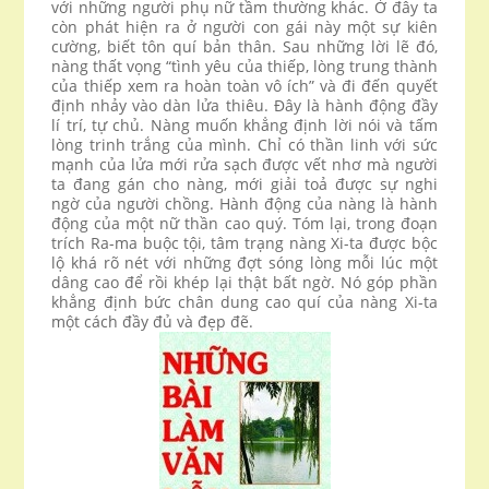
với những người phụ nữ tầm thường khác. Ở đây ta
còn phát hiện ra ở người con gái này một sự kiên
cường, biết tôn quí bản thân. Sau những lời lẽ đó,
nàng thất vọng “tình yêu của thiếp, lòng trung thành
của thiếp xem ra hoàn toàn vô ích” và đi đến quyết
định nhảy vào dàn lửa thiêu. Đây là hành động đầy
lí trí, tự chủ. Nàng muốn khẳng định lời nói và tấm
lòng trinh trắng của mình. Chỉ có thần linh với sức
mạnh của lửa mới rửa sạch được vết nhơ mà người
ta đang gán cho nàng, mới giải toả được sự nghi
ngờ của người chồng. Hành động của nàng là hành
động của một nữ thần cao quý. Tóm lại, trong đoạn
trích Ra-ma buộc tội, tâm trạng nàng Xi-ta được bộc
lộ khá rõ nét với những đợt sóng lòng mỗi lúc một
dâng cao để rồi khép lại thật bất ngờ. Nó góp phần
khẳng định bức chân dung cao quí của nàng Xi-ta
một cách đầy đủ và đẹp đẽ.