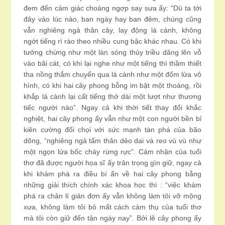
đem đến cảm giác choáng ngợp say sưa ấy: “Dù ta tới
đây vào lúc nào, ban ngày hay ban đêm, chúng cũng
vẫn nghiêng ngả thân cây, lay động lá cành, không
ngớt tiếng rì rào theo nhiều cung bậc khác nhau. Có khi
tưởng chừng như một làn sóng thủy triều dâng lên vỗ
vào bãi cát, có khi lại nghe như một tiếng thì thầm thiết
tha nồng thắm chuyển qua lá cành như một đốm lửa vô
hình, có khi hai cây phong bỗng im bặt một thoáng, rồi
khắp lá cành lại cất tiếng thở dài một lượt như thương
tiếc người nào”. Ngay cả khi thời tiết thay đổi khắc
nghiệt, hai cây phong ấy vẫn như một con người bền bỉ
kiên cường đối chọi với sức mạnh tàn phá của bão
dông, “nghiêng ngả tấm thân dẻo dai và reo vù vù như
một ngọn lửa bốc cháy rừng rực”. Cảm nhận của tuổi
thơ đã được người họa sĩ ấy trân trọng gìn giữ, ngay cả
khi khám phá ra điều bí ẩn về hai cây phong bằng
những giải thích chính xác khoa học thì : “việc khám
phá ra chân lí giản đơn ấy vẫn không làm tôi vỡ mộng
xưa, không làm tôi bỏ mất cách cảm thụ của tuổi thơ
mà tôi còn giữ đến tận ngày nay”. Bởi lẽ cây phong ấy