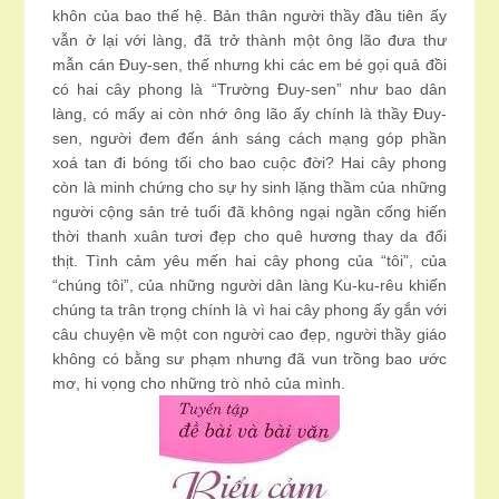
khôn của bao thế hệ. Bản thân người thầy đầu tiên ấy
vẫn ở lại với làng, đã trở thành một ông lão đưa thư
mẫn cán Đuy-sen, thế nhưng khi các em bé gọi quả đồi
có hai cây phong là “Trường Đuy-sen” như bao dân
làng, có mấy ai còn nhớ ông lão ấy chính là thầy Đuy-
sen, người đem đến ánh sáng cách mạng góp phần
xoá tan đi bóng tối cho bao cuộc đời? Hai cây phong
còn là minh chứng cho sự hy sinh lặng thầm của những
người cộng sản trẻ tuổi đã không ngại ngần cống hiến
thời thanh xuân tươi đẹp cho quê hương thay da đổi
thịt. Tình cảm yêu mến hai cây phong của “tôi”, của
“chúng tôi”, của những người dân làng Ku-ku-rêu khiến
chúng ta trân trọng chính là vì hai cây phong ấy gắn với
câu chuyện về một con người cao đẹp, người thầy giáo
không có bằng sư phạm nhưng đã vun trồng bao ước
mơ, hi vọng cho những trò nhỏ của mình.