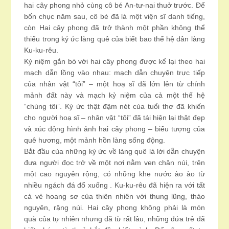
hai cây phong nhỏ cùng cô bé An-tư-nai thuở trước. Để
bốn chục năm sau, cô bé đã là một viện sĩ danh tiếng,
còn Hai cây phong đã trở thành một phần không thể
thiếu trong ký ức làng quê của biết bao thế hệ dân làng
Ku-ku-rêu.
Kỷ niệm gắn bó với hai cây phong được kể lại theo hai
mạch dẫn lồng vào nhau: mạch dẫn chuyện trực tiếp
của nhân vật “tôi” – một hoạ sĩ đã lớn lên từ chính
mảnh đất này và mạch kỷ niệm của cả một thế hệ
“chúng tôi”. Ký ức thật đậm nét của tuổi thơ đã khiến
cho người hoạ sĩ – nhân vật “tôi” đã tái hiện lại thật đẹp
và xúc động hình ảnh hai cây phong – biểu tượng của
quê hương, một mảnh hồn làng sống động.
Bắt đầu của những ký ức về làng quê là lời dẫn chuyện
đưa người đọc trở về một nơi nằm ven chân núi, trên
một cao nguyên rộng, có những khe nước ào ào từ
nhiều ngách đá đổ xuống . Ku-ku-rêu đã hiện ra với tất
cả vẻ hoang sơ của thiên nhiên với thung lũng, thảo
nguyên, rặng núi. Hai cây phong không phải là món
quà của tự nhiên nhưng đã từ rất lâu, những đứa trẻ đã