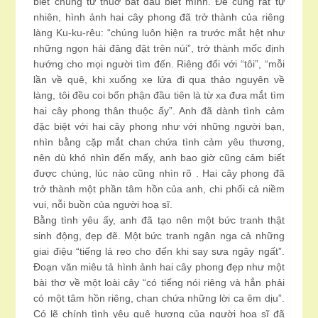
biết chúng từ thuở bắt đầu biết mình. Để cũng rất tự
nhiên, hình ảnh hai cây phong đã trở thành của riêng
làng Ku-ku-rêu: “chúng luôn hiện ra trước mắt hệt như
những ngọn hải đăng đặt trên núi”, trở thành mốc định
hướng cho mọi người tìm đến. Riêng đối với “tôi”, “mỗi
lần về quê, khi xuống xe lửa đi qua thảo nguyên về
làng, tôi đều coi bổn phận đầu tiên là từ xa đưa mắt tìm
hai cây phong thân thuộc ấy”. Anh đã dành tình cảm
đặc biệt với hai cây phong như với những người bạn,
nhìn bằng cặp mắt chan chứa tình cảm yêu thương,
nên dù khó nhìn đến mấy, anh bao giờ cũng cảm biết
được chúng, lúc nào cũng nhìn rõ . Hai cây phong đã
trở thành một phần tâm hồn của anh, chi phối cả niềm
vui, nỗi buồn của người hoạ sĩ.
Bằng tình yêu ấy, anh đã tạo nên một bức tranh thật
sinh động, đẹp đẽ. Một bức tranh ngân nga cả những
giai điệu “tiếng lá reo cho đến khi say sưa ngây ngất”.
Đoạn văn miêu tả hình ảnh hai cây phong đẹp như một
bài thơ về một loài cây “có tiếng nói riêng và hẳn phải
có một tâm hồn riêng, chan chứa những lời ca êm dịu”.
Có lẽ chính tình yêu quê hương của người hoạ sĩ đã