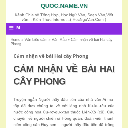
QUOC.NAME.VN
Kênh Chia sẻ Tổng Hợp, Học Ngữ Văn, Soạn Văn,Viết
văn... Kiến Thức Internet...( HocNguVan.Com )
≡
M
E
Home
»
Văn biểu cảm
»
Văn Mẫu
»
Cảm nhận về bài Hai cây
Phong
N
U
Cảm nhận về bài Hai cây Phong
CẢM NHẬN VỀ BÀI HAI
CÂY PHONG
Truyện ngắn Người thầy đầu tiên của nhà văn Ai-ma-
tốp đã đưa chúng ta về với làng nhỏ Ku-ku-rêu của
nước cộng hoà Cư-rơ-gư-xtan thuộc Liên-Xô (cũ). Câu
chuyện về người chiến sĩ Hồng quân, đoàn viên thanh
niên cộng sản Đuy-sen – người thầy đầu tiên đã trồng