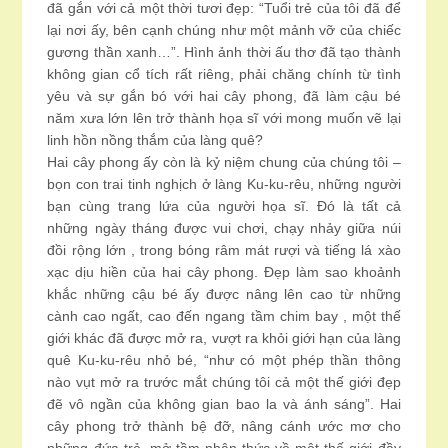
đã gắn với cả một thời tươi đẹp: “Tuổi trẻ của tôi đã để
lại nơi ấy, bên cạnh chúng như một mảnh vỡ của chiếc
gương thần xanh…”. Hình ảnh thời ấu thơ đã tạo thành
không gian cổ tích rất riêng, phải chăng chính từ tình
yêu và sự gắn bó với hai cây phong, đã làm cậu bé
năm xưa lớn lên trở thành họa sĩ với mong muốn vẽ lại
linh hồn nồng thắm của làng quê?
Hai cây phong ấy còn là kỷ niệm chung của chúng tôi –
bọn con trai tinh nghịch ở làng Ku-ku-rêu, những người
bạn cùng trang lứa của người họa sĩ. Đó là tất cả
những ngày tháng được vui chơi, chạy nhảy giữa núi
đồi rộng lớn , trong bóng râm mát rượi và tiếng lá xào
xạc dịu hiền của hai cây phong. Đẹp làm sao khoảnh
khắc những cậu bé ấy được nâng lên cao từ những
cành cao ngất, cao đến ngang tầm chim bay , một thế
giới khác đã được mở ra, vượt ra khỏi giới hạn của làng
quê Ku-ku-rêu nhỏ bé, “như có một phép thần thông
nào vụt mở ra trước mắt chúng tôi cả một thế giới đẹp
đẽ vô ngần của không gian bao la và ánh sáng”. Hai
cây phong trở thành bệ đỡ, nâng cánh ước mơ cho