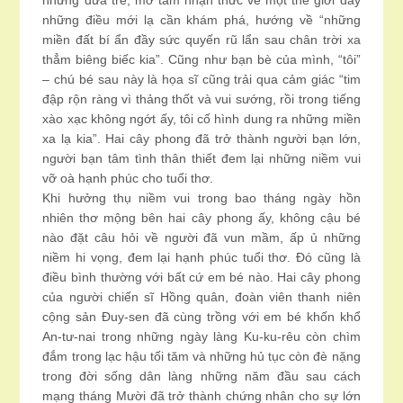
những đứa trẻ, mở tầm nhận thức về một thế giới đầy
những điều mới lạ cần khám phá, hướng về “những
miền đất bí ẩn đầy sức quyến rũ lẩn sau chân trời xa
thẳm biêng biếc kia”. Cũng như bạn bè của mình, “tôi”
– chú bé sau này là họa sĩ cũng trải qua cảm giác “tim
đập rộn ràng vì thảng thốt và vui sướng, rồi trong tiếng
xào xạc không ngớt ấy, tôi cố hình dung ra những miền
xa lạ kia”. Hai cây phong đã trở thành người bạn lớn,
người bạn tâm tình thân thiết đem lại những niềm vui
vỡ oà hạnh phúc cho tuổi thơ.
Khi hưởng thụ niềm vui trong bao tháng ngày hồn
nhiên thơ mộng bên hai cây phong ấy, không cậu bé
nào đặt câu hỏi về người đã vun mầm, ấp ủ những
niềm hi vọng, đem lại hạnh phúc tuổi thơ. Đó cũng là
điều bình thường với bất cứ em bé nào. Hai cây phong
của người chiến sĩ Hồng quân, đoàn viên thanh niên
cộng sản Đuy-sen đã cùng trồng với em bé khốn khổ
An-tư-nai trong những ngày làng Ku-ku-rêu còn chìm
đắm trong lạc hậu tối tăm và những hủ tục còn đè nặng
trong đời sống dân làng những năm đầu sau cách
mạng tháng Mười đã trở thành chứng nhân cho sự lớn