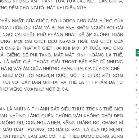
HỎNG NHỮNG ÂM THANH TỪA TỰA CÁC NỐT ĐÀN GHITA,
ỜNG ĐỆM CHO NGƯỜI HÁT KHI DIỄN NỮA.
 PHẪN NHẤT CỦA CUỘC ĐỜI LORCA CHO CẢM HỨNG CỦA
ORCA LUÔN DỰ CẢM VÀ BỊ ÁM ẢNH KHÔN NGUÔI BỞI CÁI
 NGỜ CÁI CHẾT PHŨ PHÀNG NHẤT ĐÃ ẬP XUỐNG THÂN
ƯƠNG, MỌI CÁI CHẾT ĐỀU NGANG TRÁI. CÁI CHẾT CỦA
Ì ÔNG BỊ PHATXIT GIẾT HẠI KHI MỚI 37 TUỔI, XÁC ÔNG
C
I GIẾNG ĐỂ PHI TANG. MẤT MÁT KINH HOÀNG LÀ THẾ,
 LÀ MỘT GIẢI THOÁT. GIẢI THOÁT BẤT ĐẮC DĨ NHƯNG
Ã BỊ VÂY ÁM GIỮA NHỮNG PHẢN TRÁI KIA CỦA CÁI CHẾT.
U NHƯ MỘT LỜI NGUYỆN CUỐI, MỘT DI CHÚC VIẾT SỚM
 TÔI VỚI CÂY ĐÀN GHI-TA. VÀ THẾ LÀ THI PHẨM ĐÃ TỰ
THƠ VIẾNG VỪA NHƯ MỘT BI CA.
ÀN LÀ NHỮNG THI ẢNH RẤT SIÊU THỰC TRONG THẾ GIỚI
 SAU NHỮNG LÃNG QUÊN CHÚNG VẪN KHÔNG THÔI ĐEO
CA MỘNG DU, CON NGỰA ĐEN, VẦNG TRĂNG ĐỎ, CHÀNG KĨ
C MÁU ĐẤU TRƯỜNG, CÔ GÁI DI GAN, LÁ BÙA HỘ MỆNH,
À, TẤT NHIÊN, LÀM SAO CÓ THỂ THIẾU ĐƯỢC DÒNG SÔNG