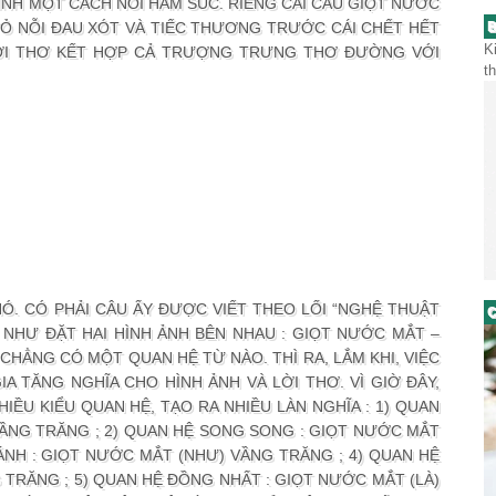
MÌNH MỘT CÁCH NÓI HÀM SÚC. RIÊNG CÁI CÂU GIỌT NƯỚC
Ỏ NỖI ĐAU XÓT VÀ TIẾC THƯƠNG TRƯỚC CÁI CHẾT HẾT
B
K
ỜI THƠ KẾT HỢP CẢ TRƯỢNG TRƯNG THƠ ĐƯỜNG VỚI
t
Ó. CÓ PHẢI CÂU ẤY ĐƯỢC VIẾT THEO LỐI “NGHỆ THUẬT
C
 NHƯ ĐẶT HAI HÌNH ẢNH BÊN NHAU : GIỌT NƯỚC MẮT –
CHẲNG CÓ MỘT QUAN HỆ TỪ NÀO. THÌ RA, LẮM KHI, VIỆC
A TĂNG NGHĨA CHO HÌNH ẢNH VÀ LỜI THƠ. VÌ GIỜ ĐÂY,
IỀU KIỂU QUAN HỆ, TẠO RA NHIỀU LÀN NGHĨA : 1) QUAN
VẦNG TRĂNG ; 2) QUAN HỆ SONG SONG : GIỌT NƯỚC MẮT
SÁNH : GIỌT NƯỚC MẮT (NHƯ) VẦNG TRĂNG ; 4) QUAN HỆ
 TRĂNG ; 5) QUAN HỆ ĐỒNG NHẤT : GIỌT NƯỚC MẮT (LÀ)