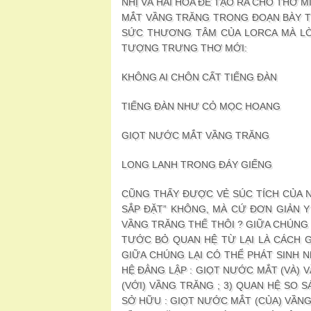
NHỊ VÀ HÀI HÒA ĐỂ TẠO RA CHO THƠ 
MẮT VẦNG TRĂNG TRONG ĐOẠN BÀY T
SỨC THƯƠNG TÂM CỦA LORCA MÀ L
TƯỢNG TRƯNG THƠ MỚI:
KHÔNG AI CHÔN CẤT TIẾNG ĐÀN
TIẾNG ĐÀN NHƯ CỎ MỌC HOANG
GIỌT NƯỚC MẮT VẦNG TRĂNG
LONG LANH TRONG ĐÁY GIẾNG
CŨNG THẤY ĐƯỢC VẺ SÚC TÍCH CỦA N
SẮP ĐẶT” KHÔNG, MÀ CỨ ĐƠN GIẢN Y
VẦNG TRĂNG THẾ THÔI ? GIỮA CHÚNG 
TƯỚC BỎ QUAN HỆ TỪ LẠI LÀ CÁCH GI
GIỮA CHÚNG LẠI CÓ THỂ PHÁT SINH NH
HỆ ĐẲNG LẬP : GIỌT NƯỚC MẮT (VÀ) 
(VỚI) VẦNG TRĂNG ; 3) QUAN HỆ SO 
SỞ HỮU : GIỌT NƯỚC MẮT (CỦA) VẦNG