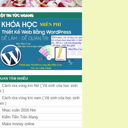
ỘT TIN TỨC NGANG
UAN TÂM NHIỀU
Cách rửa vùng kín Nữ ( Vệ sinh của học sinh
ữ )
Cách rửa vùng kín nam ( Vệ sinh của học sinh
am )
Nhạc xuân 2016 Hot
Kiếm Tiền Trên Mạng
Make money online