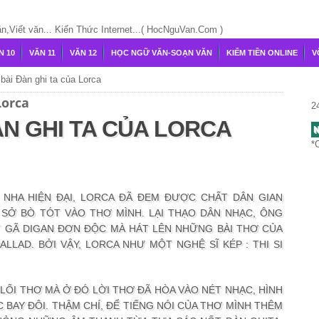
Viết văn... Kiến Thức Internet...( HocNguVan.Com )
N 10
VĂN 11
VĂN 12
HỌC NGỮ VĂN-SOẠN VĂN
KIẾM TIỀN ONLINE
V
ài Đàn ghi ta của Lorca
Lorca
2
N GHI TA CỦA LORCA
N
*
 NHA HIỆN ĐẠI, LORCA ĐÃ ĐEM ĐƯỢC CHẤT DÂN GIAN
SỞ BÒ TÓT VÀO THƠ MÌNH. LẠI THẠO DÂN NHẠC, ÔNG
 GÃ DIGAN ĐƠN ĐỘC MÀ HÁT LÊN NHỮNG BÀI THƠ CỦA
LAD. BỞI VẬY, LORCA NHƯ MỘT NGHỆ SĨ KÉP : THI SI
 LỐI THƠ MÀ Ở ĐÓ LỜI THƠ ĐÃ HÒA VÀO NÉT NHẠC, HÌNH
AY ĐÔI. THẬM CHÍ, ĐỂ TIẾNG NÓI CỦA THƠ MÌNH THÊM