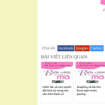
Chia sẻ»
Facebook
Google+
Twitter
BÀI VIẾT LIÊN QUAN:
Cảnh sắc và con người
Aragông và bài thơ
đất kinh kỳ trong thơ
Enxa ngồi trước
văn thời thịnh Lê
gương