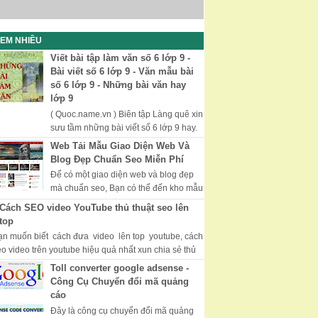
EM NHIỀU
Viết bài tập làm văn số 6 lớp 9 -
Bài viết số 6 lớp 9 - Văn mẫu bài
số 6 lớp 9 - Những bài văn hay
lớp 9
( Quoc.name.vn ) Biên tập Làng quê xin
sưu tầm những bài viết số 6 lớp 9 hay.
Chúc các bạn học tốt thi tốt. Những Bài
Web Tải Mẫu Giao Diện Web Và
Văn Hay, Văn Mẫu Lớp 9...
Blog Đẹp Chuẩn Seo Miễn Phí
Để có một giao diện web và blog đẹp
mà chuẩn seo, Bạn có thể đến kho mẫu
của Mythemeshop với nhiều giao diện
Cách SEO video YouTube thủ thuật seo lên
đẹp và được tối ưu hóa, đượ...
top
ạn muốn biết cách đưa video lên top youtube, cách
eo video trên youtube hiệu quả nhất xun chia sẻ thủ
uật seo video youtube hữ hiệu...
Toll converter google adsense -
Công Cụ Chuyển đổi mã quảng
cáo
Đây là công cụ chuyển đổi mã quảng