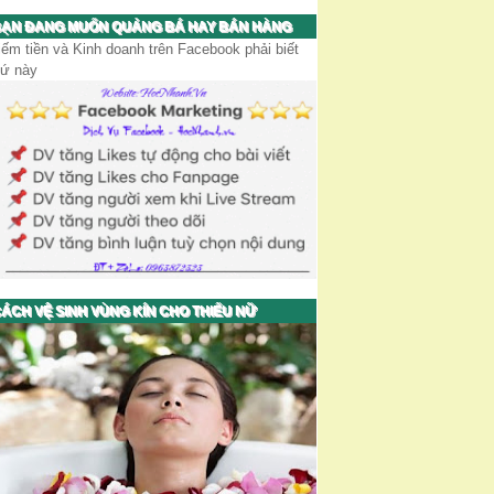
ẠN ĐANG MUỐN QUẢNG BÁ HAY BÁN HÀNG
iếm tiền và Kinh doanh trên Facebook phải biết
hứ này
ÁCH VỆ SINH VÙNG KÍN CHO THIẾU NỮ