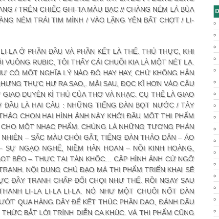
NG / TRÊN CHIẾC GHI-TA MÀU BẠC // CHÀNG NÉM LÁ BÙA
D
ÀNG NÉM TRÁI TIM MÌNH / VÀO LẶNG YÊN BẤT CHỢT / LI-
 LI-LA Ở PHẦN ĐẦU VÀ PHẦN KẾT LÀ THẾ. THÚ THỰC, KHI
 VUÔNG RUBIC, TÔI THẤY CÁI CHUỖI KIA LÀ MỘT NÉT LẠ.
HƯ CÓ MỘT NGHĨA LÝ NÀO ĐÓ HAY HAY, CHỨ KHÔNG HẲN
HƯNG THỰC HƯ RA SAO,. MÃI SAU, ĐỌC KĨ HƠN VÀO CẤU
Ự GIAO DUYÊN KÌ THÚ CỦA THƠ VÀ NHẠC. CỤ THỂ LÀ GIAO
 ĐẦU LÀ HAI CÂU : NHỮNG TIẾNG ĐÀN BỌT NƯỚC / TÂY
THẢO CHỌN HAI HÌNH ẢNH NÀY KHỞI ĐẦU MỘT THI PHẨM
Ủ CHO MỘT NHẠC PHẨM. CHÚNG LÀ NHỮNG TƯƠNG PHẢN
 NHIÊN – SẮC MÀU CHÓI GẮT, TIẾNG ĐÀN THẢO DÂN – ÁO
– SỰ NGẠO NGHỄ, NIỀM HÂN HOAN – NỖI KINH HOÀNG,
BỌT BÈO – THỰC TẠI TÀN KHỐC… CẶP HÌNH ẢNH CỨ NGỠ
ANH. NỘI DUNG CHỦ ĐẠO MÀ THI PHẨM TRIỂN KHAI SẼ
C ĐẦY TRANH CHẤP ĐỐI CHỌI NHƯ THẾ. RỒI NGAY SAU
HANH LI-LA LI-LA LI-LA. NÓ NHƯ MỘT CHUỖI NỐT ĐÀN
LƯỚT QUA HÀNG DÂY ĐỂ KẾT THÚC PHẦN DẠO, ĐÁNH DẤU
HỨC BẮT LỜI TRÌNH DIỄN CA KHÚC. VÀ THI PHẨM CŨNG