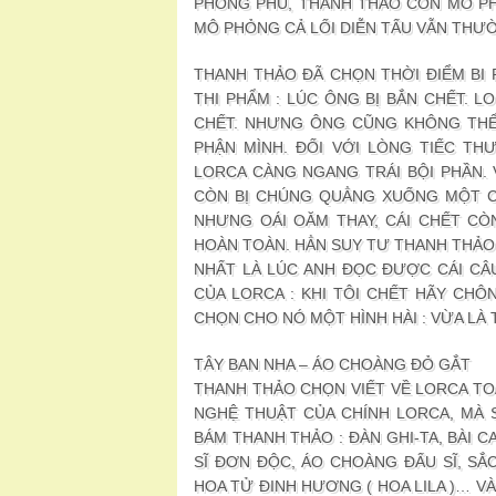
PHONG PHÚ, THANH THẢO CÒN MÔ P
MÔ PHỎNG CẢ LỐI DIỄN TẤU VẪN THƯ
THANH THẢO ĐÃ CHỌN THỜI ĐIỂM BI
THI PHẨM : LÚC ÔNG BỊ BẮN CHẾT. L
CHẾT. NHƯNG ÔNG CŨNG KHÔNG THỂ
PHẬN MÌNH. ĐỐI VỚI LÒNG TIẾC TH
LORCA CÀNG NGANG TRÁI BỘI PHẦN. V
CÒN BỊ CHÚNG QUẲNG XUỐNG MỘT CÁ
NHƯNG OÁI OĂM THAY, CÁI CHẾT CÒN
HOÀN TOÀN. HẲN SUY TƯ THANH THẢO Đ
NHẤT LÀ LÚC ANH ĐỌC ĐƯỢC CÁI CÂ
CỦA LORCA : KHI TÔI CHẾT HÃY CHÔN
CHỌN CHO NÓ MỘT HÌNH HÀI : VỪA LÀ 
TÂY BAN NHA – ÁO CHOÀNG ĐỎ GẮT
THANH THẢO CHỌN VIẾT VỀ LORCA TO
NGHỆ THUẬT CỦA CHÍNH LORCA, MÀ
BÁM THANH THẢO : ĐÀN GHI-TA, BÀI 
SĨ ĐƠN ĐỘC, ÁO CHOÀNG ĐẤU SĨ, SẮ
HOA TỬ ĐINH HƯƠNG ( HOA LILA )… V