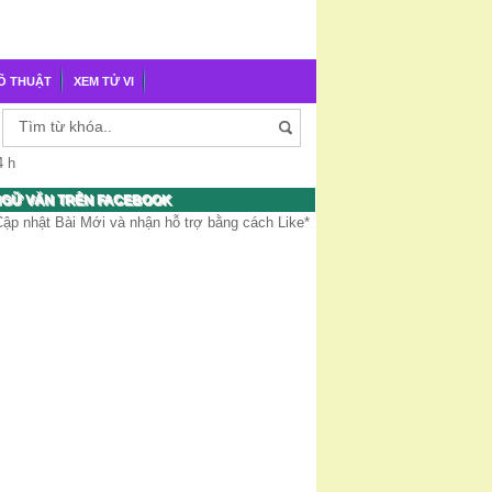
Õ THUẬT
XEM TỬ VI
4 h
GỮ VĂN TRÊN FACEBOOK
Cập nhật Bài Mới và nhận hỗ trợ bằng cách Like*