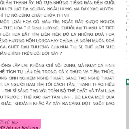
ỖI ÂM THANH ẤY. NÓ TỰA NHỮNG TIẾNG ĐÀN ĐỆM CUỐI
I LỜI HÁT ĐÃ NGỪNG. NGẪU HỨNG MÀ ĐẦY XAO XUYẾN.
Ì TỰ NÓ CŨNG CHẤT CHỨA THI VỊ!
LÀ MỘT LOÀI HOA CÓ MÀU TÍM NGÁT RẤT ĐƯỢC NGƯỜI
– TỨC HOA TỬ ĐINH HƯƠNG. CHUỖI ÂM THANH KẾ TIẾP
UỖI HOA BẬT TÍM LIÊN TIẾP. ĐÓ LÀ NHỮNG ĐOÁ HOA
IẾNG HƯƠNG HỒN LORCA HAY CHÍNH LÀ NGÀN MUÔN ĐOÁ
ÁI CHẾT ĐAU THƯƠNG CỦA NHÀ THI SĨ, THỂ HIỆN SỨC
ÂN CHÍNH TRÊN CÕI ĐỜI NÀY ?
ÔNG LẶP LẠI. KHÔNG CHỈ NỘI DUNG, MÀ NGAY CẢ HÌNH
Ể TÍCH TỤ LÂU DÀI TRONG CẢ Ý THỨC VÀ TIỀM THỨC,
ÙNG KINH NGHIỆM NGHỆ THUẬT. SÁNG TẠO NGHỆ THUẬT
B
ẬT. LÀ NGƯỜI HAM TÌM TÒI CÁCH TÂN, THANH THẢO HIỂU
 – THI SĨ SÁNG TẠO VỚI TOÀN BỘ THỂ CHẤT VÀ TÂM LINH
ẦU TRƯỚC : THỂ XÁC HAY TÂM LINH . ĐÓ LÀ CẢ MỘT QUÁ
 KHẮC. KHOẢNH KHẮC ẤY XẢY RA CÀNG ĐỘT NGỘT BAO