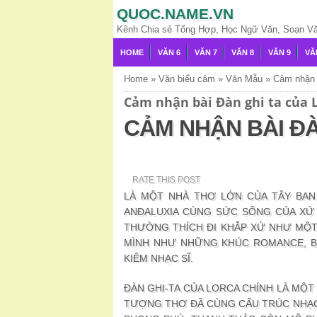
QUOC.NAME.VN
Kênh Chia sẻ Tổng Hợp, Học Ngữ Văn, Soạn Văn,
HOME
VĂN 6
VĂN 7
VĂN 8
VĂN 9
VĂ
Home
»
Văn biểu cảm
»
Văn Mẫu
»
Cảm nhận b
Cảm nhận bài Đàn ghi ta của 
CẢM NHẬN BÀI ĐÀ
RATE THIS POST
LÀ MỘT NHÀ THƠ LỚN CỦA TÂY BAN
ANĐALUXIA CÙNG SỨC SỐNG CỦA XỨ 
THƯỜNG THÍCH ĐI KHẮP XỨ NHƯ MỘT
MÌNH NHƯ NHỮNG KHÚC ROMANCE, BAL
KIÊM NHẠC SĨ.
ĐÀN GHI-TA CỦA LORCA CHÍNH LÀ MỘT
TƯỢNG THƠ ĐÃ CÙNG CẤU TRÚC NHẠC B