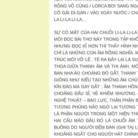
RỘNG VÔ CÙNG / LORCA BƠI SANG NGA
CÔ GÁI DI-GAN / VÀO XOÁY NƯỚC / CH
LA LI-LA LI-LA…
SỰ CÓ MẶT CỦA HAI CHUỖI LI-LA LI-LA
MỚI ĐỌC BÀI THƠ NÀY TRONG TẬP KHỐI
NHƯNG ĐỌC KĨ HƠN THÌ THẤY HÌNH N
CHỈ LÀ NHỮNG CON ÂM RỖNG NGHĨA. N
TRÚC MỚI VỠ LẼ : TÉ RA ĐÂY LẠI LÀ S
THOA GIỮA THANH ÂM VÀ THI ẢNH. MỞ
BAN NHA ÁO CHOÀNG ĐỎ GẮT. THANH 
GIỐNG NHƯ KIỂU TẠO NHỮNG ÂM CH
KÍN ĐÁO MÀ GAY GẮT : ÂM THANH HỒN
CHOÀNG ĐẤU SĨ, VẺ KHIÊM NHƯỜNG 
NGHỆ THUẬT – BẠO LỰC, THÂN PHẬN 
TƯƠNG PHÙNG NÀO NGỜ LẠI TƯƠNG TR
LÀ PHẬN NGƯỜI TRONG MỘT HIỆN THỰ
HAI CÂU MÀO ĐẦU ĐÓ LÀ CHUỖI ÂM T
BUÔNG DO NGƯỜI ĐỆM ĐÀN (GHI TA) 
KHOẢNG NGẮT CHO NGƯỜI HÁT CHÍNH T