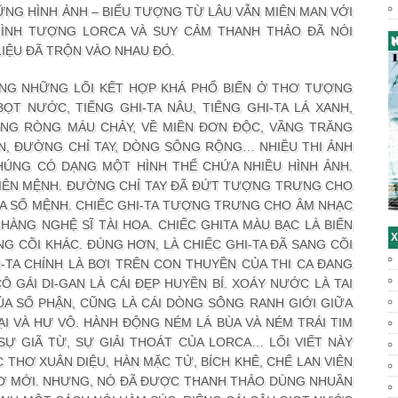
NG HÌNH ẢNH – BIỂU TƯỢNG TỪ LÂU VẪN MIÊN MAN VỚI
HÌNH TƯỢNG LORCA VÀ SUY CẢM THANH THẢO ĐÃ NÓI
H
IỆU ĐÃ TRỘN VÀO NHAU ĐÓ.
ÙNG NHỮNG LỐI KẾT HỢP KHÁ PHỔ BIẾN Ở THƠ TƯỢNG
T NƯỚC, TIẾNG GHI-TA NÂU, TIẾNG GHI-TA LÁ XANH,
RÒNG RÒNG MÁU CHẢY, VỀ MIỀN ĐƠN ĐỘC, VẦNG TRĂNG
N, ĐƯỜNG CHỈ TAY, DÒNG SÔNG RỘNG… NHIỀU THI ẢNH
ÚNG CÓ DẠNG MỘT HÌNH THỂ CHỨA NHIỀU HÌNH ẢNH.
HIÊN MỆNH. ĐƯỜNG CHỈ TAY ĐÃ ĐỨT TƯỢNG TRƯNG CHO
A SỐ MỆNH. CHIẾC GHI-TA TƯỢNG TRƯNG CHO ÂM NHẠC
CHÀNG NGHỆ SĨ TÀI HOA. CHIẾC GHITA MÀU BẠC LÀ BIẾN
X
NG CÕI KHÁC. ĐÚNG HƠN, LÀ CHIẾC GHI-TA ĐÃ SANG CÕI
HI-TA CHÍNH LÀ BƠI TRÊN CON THUYỀN CỦA THI CA ĐANG
Ô GÁI DI-GAN LÀ CÁI ĐẸP HUYỀN BÍ. XOÁY NƯỚC LÀ TAI
A SỐ PHẬN, CŨNG LÀ CÁI DÒNG SÔNG RANH GIỚI GIỮA
ẠI VÀ HƯ VÔ. HÀNH ĐỘNG NÉM LÁ BÙA VÀ NÉM TRÁI TIM
Ự GIÃ TỪ, SỰ GIẢI THOÁT CỦA LORCA… LỐI VIẾT NÀY
 THƠ XUÂN DIỆU, HÀN MẶC TỬ, BÍCH KHÊ, CHẾ LAN VIÊN
HƠ MỚI. NHƯNG, NÓ ĐÃ ĐƯỢC THANH THẢO DÙNG NHUẦN