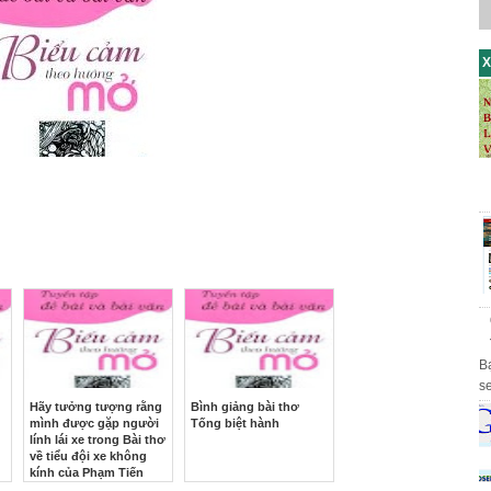
X
B
s
th
Hãy tưởng tượng rằng
Bình giảng bài thơ
mình được gặp người
Tống biệt hành
lính lái xe trong Bài thơ
về tiểu đội xe không
kính của Phạm Tiến
Duật