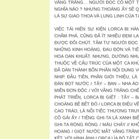
VẦNG TRĂNG… NGƯỜI ĐỌC CÓ MỘT TH
NGHĨA NÀO ? NHƯNG THOÁNG ẤY SẼ QU
LÀ SỰ GIAO THOA VÀ LUNG LINH CỦA T
VIỆC TÁI HIỆN SỰ KIỆN LORCA BỊ HÀ
CHẤM PHÁ, CŨNG ĐÃ ÍT NHIỀU ĐEM LẠ
ĐƯỢC ĐÔI CHÚT. TÂM TƯ NGƯỜI ĐỌC B
NHỮNG KINH HOÀNG, ĐAU ĐỚN VÀ TI
HOA OAN KHUẤT. NHƯNG, DƯỜNG NHƯ
THUỘC VỀ CẤU TRÚC CỦA MỘT CA KHÚC
ĐÃ DÀN THÀNH BỐN PHẦN NỘI DUNG VỚ
NHỊP. ĐẦU TIÊN, PHẦN GIỚI THIỆU, 
ĐÀN BỌT NƯỚC / TÂY – BAN – NHA ÁO C
MIỀN ĐƠN ĐỘC / VỚI VẦNG TRĂNG CHẾ
PHÁT TRIỂN, LORCA BỊ GIẾT : TÂY –
CHOÀNG BÊ BẾT ĐỎ / LORCA BỊ ĐIỆU V
CAO TRÀO, LÀ NỖI TIẾC THƯƠNG TRƯỚ
CÔ GÁI ẤY / TIẾNG GHI-TA LÁ XANH B
GHI-TA RÒNG RÒNG / MÁU CHẢY // KH
HOANG / GIỌT NƯỚC MẮT VẦNG TRĂNG
KẾT, VỚI HÌNH ẢNH LORCA LÌA BỎ TẤT 