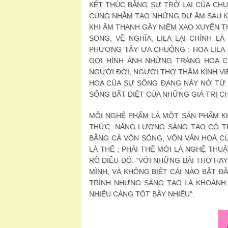
KẾT THÚC BẰNG SỰ TRỞ LẠI CỦA CHU
CÙNG NHẰM TẠO NHỮNG DƯ ÂM SAU KH
KHI ÂM THANH GÂY NIỀM XAO XUYẾN TH
SONG, VỀ NGHĨA, LILA LẠI CHÍNH 
PHƯƠNG TÂY ƯA CHUỘNG : HOA LILA 
GỢI HÌNH ẢNH NHỮNG TRÀNG HOA CH
NGƯỜI ĐỜI, NGƯỜI THƠ THẦM KÍNH V
HOA CỦA SỰ SỐNG ĐANG NẢY NỞ TỪ C
SỐNG BẤT DIỆT CỦA NHỮNG GIÁ TRỊ CH
MỖI NGHỆ PHẨM LÀ MỘT SẢN PHẨM KH
THỨC. NĂNG LƯỢNG SÁNG TẠO CÓ TH
BẰNG CẢ VỐN SỐNG, VỐN VĂN HOÁ C
LÀ THẾ ; PHẢI THẾ MỚI LÀ NGHỆ THU
RÕ ĐIỀU ĐÓ. “VỚI NHỮNG BÀI THƠ HAY
MÌNH, VÀ KHÔNG BIẾT CÁI NÀO BẮT Đ
TRÌNH NHƯNG SÁNG TẠO LÀ KHOẢNH
NHIÊU CÀNG TỐT BẤY NHIÊU”.