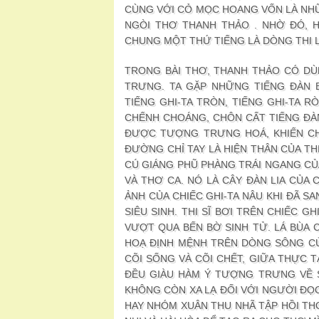
CÙNG VỚI CỎ MỌC HOANG VỐN LÀ NHỮ
NGÒI THƠ THANH THẢO . NHỜ ĐÓ, 
CHUNG MỘT THỨ TIẾNG LÀ DÒNG THI L
TRONG BÀI THƠ, THANH THẢO CÓ D
TRƯNG. TA GẶP NHỮNG TIẾNG ĐÀN BỌ
TIẾNG GHI-TA TRÒN, TIẾNG GHI-TA 
CHẾNH CHOÁNG, CHÔN CẤT TIẾNG ĐÀ
ĐƯỢC TƯỢNG TRƯNG HOÁ, KHIẾN CH
ĐƯỜNG CHỈ TAY LÀ HIỆN THÂN CỦA T
CÚ GIÁNG PHŨ PHÀNG TRÁI NGANG CỦ
VÀ THƠ CA. NÓ LÀ CÂY ĐÀN LIA CỦA 
ẢNH CỦA CHIẾC GHI-TA NÂU KHI ĐÃ SA
SIÊU SINH. THI SĨ BƠI TRÊN CHIẾC G
VƯỢT QUA BẾN BỜ SINH TỬ. LÁ BÙA C
HOẠ ĐỊNH MỆNH TRÊN DÒNG SÔNG CỦ
CÕI SỐNG VÀ CÕI CHẾT, GIỮA THỰC T
ĐỀU GIÀU HÀM Ý TƯỢNG TRƯNG VỀ S
KHÔNG CÒN XA LẠ ĐỐI VỚI NGƯỜI ĐỌC
HAY NHÓM XUÂN THU NHÃ TẬP HỒI T