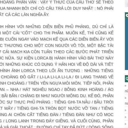
OÁNG PHÂN VÂN : VẬY Ý THỰC CỦA CÂU THƠ SẼ THEO
A NHANH BỞI CHỈ CÓ CÂU TRẢ LỜI DUY NHẤT : NÓ PHẢI
ẤT CẢ CÁC LÀN NGHĨA ẤY.
C
NH HÌNH VỚI NHỮNG DIỄN BIẾN PHŨ PHÀNG, DÙ CHỈ LÀ
I MỘT CÁI “CỐT” CHO THI PHẨM. MUỐN KỂ, THÌ CŨNG KỂ
Ị CUỐN NGAY VÀO MẠCH KỂ QUA CÁC DIỄN BIẾN ẤY VỚI
ẾC THƯƠNG CHO MỘT CON NGƯỜI VÔ TỘI, MỘT BẬC TÀI
 CÁI MẠCH KIA CÒN TUÂN THEO CÁC BƯỚC PHÁT TRIỂN
 NỮA. SỰ KIỆN LORCA BỊ HÀNH HÌNH VÀO BÀI THƠ NÀY
I NHỮNG KHÚC CÓ DỤNG Ý HẲN HOI VỀ ĐỘ DÀI VÀ TIẾT
LÀ HÌNH ẢNH LORCA THEO LỐI ẤN TƯỢNG : NHỮNG TIẾNG
HOÀNG ĐỎ GẮT / LI-LA LI-LA LI-LA / ĐI LANG THANG VỀ
Q
NH CHOÁNG / TRÊN YÊN NGỰA MỎI MÒN. TIẾP NỐI, PHẦN
 BAN – NHA / HÁT NGHÊU NGAO / BỖNG KINH HOÀNG / ÁO
n
Ề BÃI BẮN / CHÀNG ĐI NHƯ NGƯỜI MỘNG DU. KẾ ĐÓ, PHẦN
C SỰ THỰC PHŨ PHÀNG : TIẾNG GHI-TA NÂU / BẦU TRỜI
n
IẾT MẤY / TIẾNG GHI-TA TRÒN BỌT NƯỚC VỠ TAN / TIẾNG
ÔNG AI CHÔN CẤT TIẾNG ĐÀN / TIẾNG ĐÀN NHƯ CỎ MỌC
 / LONG LANH TRONG ĐÁY GIẾNG. VÀ CUỐI CÙNG, PHẦN
CẢ VÀ GIẢI THOÁT : ĐƯỜNG CHỈ TAY ĐÃ ĐỨT / DÒNG SÔNG