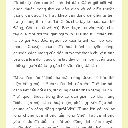
để bộc lộ cảm xúc trữ tình dạt dào. Cảnh giã biệt vẫn
quen thuộc trong thơ ca dân gian và cổ điển truyền
thống đã được Tố Hữu khéo vận dụng để diễn tả tâm
trạng mang tính thời đại. Cuộc chia tay lớn của cán bộ
Đảng, Chính phủ với Việt Bắc được thu vào cuộc chia
tay của một đôi trai gái: người ở lại rừng núi chiến khu
là cô gái Việt Bắc, người về xuôi là anh cán bộ cách
mạng. Chuyện chung đã hoá thành chuyện riêng,
chuyện cách mạng của dân nước trở thành chuyện tình
yêu của lứa đôi, cuộc chia tay đầy bịn rịn lưu luyến giữa
những người đã từng gắn bó sâu nặng dài lâu:
“Mười lăm năm” “thiết tha mặn nồng” được Tố Hữu thể
hiện bằng một thể thơ giàu tính dân tộc. Thể lục bát,
cách kết cấu đối đáp, sử dụng đại từ nhân xưng “Mình”,
“Ta” quen thuộc trong thơ ca dân gian, có khả năng
“biểu hiện một cách thuận tiện, phù hợp với điệu hồn
chung của cộng đồng người Việt” “Rung lên cái sợi tơ
lòng chung của những tấm lòng Việt”. Tất cả những
yếu tố đó đã diễn tả thật xúc động tình cảm quyến
luyến thiết tha trong một cuộc chia tay đặc biệt: chưa