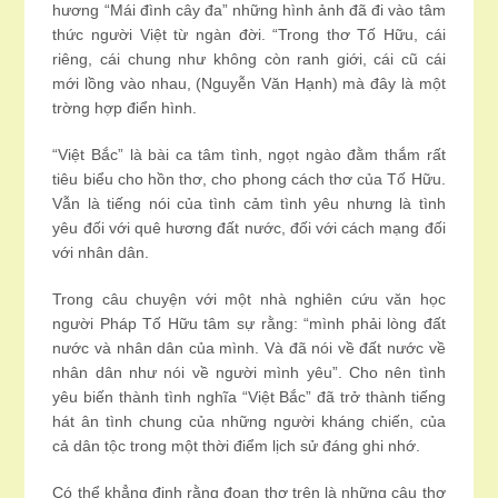
hương “Mái đình cây đa” những hình ảnh đã đi vào tâm
thức người Việt từ ngàn đời. “Trong thơ Tố Hữu, cái
riêng, cái chung như không còn ranh giới, cái cũ cái
mới lồng vào nhau, (Nguyễn Văn Hạnh) mà đây là một
trờng hợp điển hình.
“Việt Bắc” là bài ca tâm tình, ngọt ngào đằm thắm rất
tiêu biểu cho hồn thơ, cho phong cách thơ của Tố Hữu.
Vẫn là tiếng nói của tình cảm tình yêu nhưng là tình
yêu đối với quê hương đất nước, đối với cách mạng đối
với nhân dân.
Trong câu chuyện với một nhà nghiên cứu văn học
người Pháp Tố Hữu tâm sự rằng: “mình phải lòng đất
nước và nhân dân của mình. Và đã nói về đất nước về
nhân dân như nói về người mình yêu”. Cho nên tình
yêu biến thành tình nghĩa “Việt Bắc” đã trở thành tiếng
hát ân tình chung của những người kháng chiến, của
cả dân tộc trong một thời điểm lịch sử đáng ghi nhớ.
Có thể khẳng định rằng đoạn thơ trên là những câu thơ