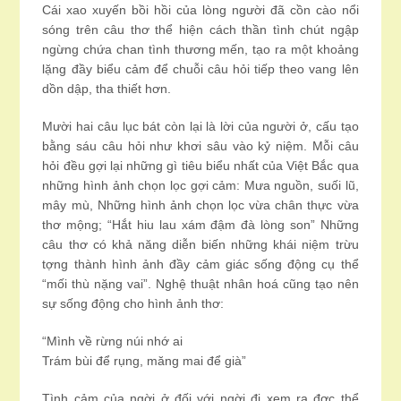
Cái xao xuyến bồi hồi của lòng người đã cồn cào nổi
sóng trên câu thơ thể hiện cách thần tình chút ngập
ngừng chứa chan tình thương mến, tạo ra một khoảng
lặng đầy biểu cảm để chuỗi câu hỏi tiếp theo vang lên
dồn dập, tha thiết hơn.
Mười hai câu lục bát còn lại là lời của người ở, cấu tạo
bằng sáu câu hỏi như khơi sâu vào kỷ niệm. Mỗi câu
hỏi đều gợi lại những gì tiêu biểu nhất của Việt Bắc qua
những hình ảnh chọn lọc gợi cảm: Mưa nguồn, suối lũ,
mây mù, Những hình ảnh chọn lọc vừa chân thực vừa
thơ mộng; “Hắt hiu lau xám đậm đà lòng son” Những
câu thơ có khả năng diễn biến những khái niệm trừu
tợng thành hình ảnh đầy cảm giác sống động cụ thể
“mối thù nặng vai”. Nghệ thuật nhân hoá cũng tạo nên
sự sống động cho hình ảnh thơ:
“Mình về rừng núi nhớ ai
Trám bùi để rụng, măng mai để già”
Tình cảm của ngời ở đối với ngời đi xem ra đợc thể