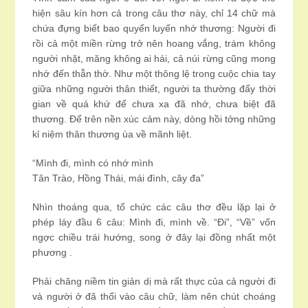
hiện sâu kín hơn cả trong câu thơ này, chỉ 14 chữ mà
chứa đựng biết bao quyến luyến nhớ thương: Người đi
rồi cả một miền rừng trở nên hoang vắng, trám không
người nhặt, măng không ai hái, cả núi rừng cũng mong
nhớ đến thẫn thờ. Như một thông lệ trong cuộc chia tay
giữa những người thân thiết, người ta thường đẩy thời
gian về quá khứ để chưa xa đã nhớ, chưa biệt đã
thương. Để trên nền xúc cảm này, dòng hồi tởng những
kỉ niệm thân thương ùa về mãnh liệt.
“Mình đi, mình có nhớ mình
Tân Trào, Hồng Thái, mái đình, cây đa”
Nhìn thoáng qua, tổ chức các câu thơ đều lặp lại ở
phép láy đầu 6 câu: Mình đi, mình về. “Đi”, “Về” vốn
ngợc chiều trái hướng, song ở đây lại đồng nhất một
phương .
Phải chăng niềm tin giản dị mà rất thực của cả người đi
và người ở đã thổi vào câu chữ, làm nên chút choáng