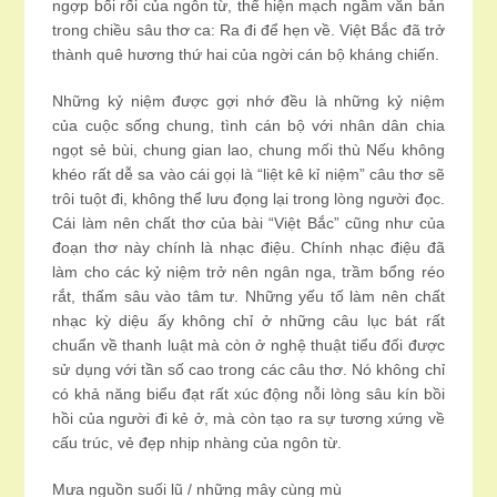
ngợp bối rối của ngôn từ, thể hiện mạch ngầm văn bản
trong chiều sâu thơ ca: Ra đi để hẹn về. Việt Bắc đã trở
thành quê hương thứ hai của ngời cán bộ kháng chiến.
Những kỷ niệm được gợi nhớ đều là những kỷ niệm
của cuộc sống chung, tình cán bộ với nhân dân chia
ngọt sẻ bùi, chung gian lao, chung mối thù Nếu không
khéo rất dễ sa vào cái gọi là “liệt kê kỉ niệm” câu thơ sẽ
trôi tuột đi, không thể lưu đọng lại trong lòng người đọc.
Cái làm nên chất thơ của bài “Việt Bắc” cũng như của
đoạn thơ này chính là nhạc điệu. Chính nhạc điệu đã
làm cho các kỷ niệm trở nên ngân nga, trầm bổng réo
rắt, thấm sâu vào tâm tư. Những yếu tố làm nên chất
nhạc kỳ diệu ấy không chỉ ở những câu lục bát rất
chuẩn về thanh luật mà còn ở nghệ thuật tiểu đối được
sử dụng với tần số cao trong các câu thơ. Nó không chỉ
có khả năng biểu đạt rất xúc động nỗi lòng sâu kín bồi
hồi của người đi kẻ ở, mà còn tạo ra sự tương xứng về
cấu trúc, vẻ đẹp nhịp nhàng của ngôn từ.
Mưa nguồn suối lũ / những mây cùng mù