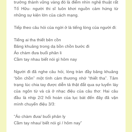
trưởng thành vững vàng đó là điểm nhìn nghệ thuật rất
Tố Hữu- người thi sĩ luôn khơi nguồn cảm hứng từ
những sự kiện lớn của cách mạng.
Tiếp theo câu hỏi của ngời ở là tiếng lòng của người đi:
Tiếng ai tha thiết bên cồn
Bâng khuâng trong dạ bồn chồn bước đi
Áo chàm đưa buổi phân li
Cầm tay nhau biết nói gì hôm nay
Người đi đã nghe câu hỏi, lòng tràn đầy bâng khuâng
“bồn chồn” một tình cảm thương nhớ “thiết tha”. Tâm
trạng lúc chia tay được diễn tả thật đắt qua sự luyến láy
của ngôn từ và cả ở nhạc điệu của câu thơ: Hai câu
đầu là nhịp 2/2 hối hoàn của lục bát đến đây đã vặn
mình chuyển điệu 3/3:
“Áo chàm đưa/ buổi phân ly
Cầm tay nhau/ biết nói gì / hôm nay”