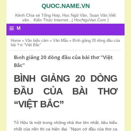
QUOC.NAME.VN
Kênh Chia sẻ Tổng Hợp, Học Ngữ Văn, Soạn Văn,Viết
văn... Kiến Thức Internet...( HocNguVan.Com )
≡
M
E
Home
»
Văn biểu cảm
»
Văn Mẫu
»
Bình giảng 20 dòng đầu của
bài thơ “Việt Bắc”
N
U
Bình giảng 20 dòng đầu của bài thơ “Việt
Bắc”
BÌNH GIẢNG 20 DÒNG
ĐẦU CỦA BÀI THƠ
“VIỆT BẮC”
Tố Hữu là một trong những nhà thơ lớn nhất, tiêu biểu
nhất của nền thi ca hiện đại. “Ngọn cờ đầu của thơ ca