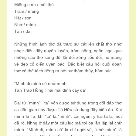
Miếng cơm / mối thù
Trám / măng
Hắt / son
Nhớ / mình
Tân / đa
Những hình ảnh thơ đã thực sự cất lên chất thơ nhờ
nhạc điệu đầy quyến luyến, trầm bổng, ngân nga qua
những câu thơ sóng đôi lối đối xứng tiểu đối, nó mang
vẻ đẹp cổ điển uyên bác. Đặc biệt câu hỏi cuối đoạn
thơ có thể tách riêng ra bởi sự thâm thúy, hàm súc:
“Mình đi mình có nhớ mình
Tân Trào Hồng Thái mái đình cây đa”
Đại từ “mình”, “ta” vốn được sử dụng trong đối đáp thơ
ca dân gian nay được Tố Hữu sử dụng đầy biến ảo: Khi
mình là Ta, khi “ta” là “mình”, cái ngầm ý hai ta là một
đã rõ. Nhng ở đây một câu lục mà tới ba lần lặp lại chữ
mình: “Mình đi, mình có” là chỉ ngời về, “nhớ mình” là