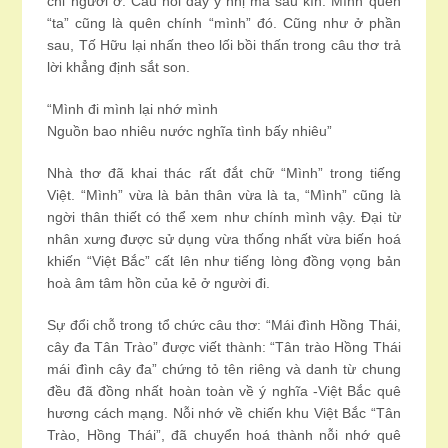
chỉ người ở. Câu hỏi đầy ý nhị mà sâu kín: Mình quên
“ta” cũng là quên chính “mình” đó. Cũng như ở phần
sau, Tố Hữu lại nhấn theo lối bồi thấn trong câu thơ trả
lời khẳng định sắt son.
“Mình đi mình lại nhớ mình
Nguồn bao nhiêu nước nghĩa tình bấy nhiêu”
Nhà thơ đã khai thác rất đắt chữ “Mình” trong tiếng
Việt. “Mình” vừa là bản thân vừa là ta, “Mình” cũng là
ngời thân thiết có thể xem như chính mình vậy. Đại từ
nhân xưng được sử dụng vừa thống nhất vừa biến hoá
khiến “Việt Bắc” cất lên như tiếng lòng đồng vọng bản
hoà âm tâm hồn của kẻ ở người đi.
Sự đổi chỗ trong tổ chức câu thơ: “Mái đình Hồng Thái,
cây đa Tân Trào” được viết thành: “Tân trào Hồng Thái
mái đình cây đa” chứng tỏ tên riêng và danh từ chung
đều đã đồng nhất hoàn toàn về ý nghĩa -Việt Bắc quê
hương cách mạng. Nỗi nhớ về chiến khu Việt Bắc “Tân
Trào, Hồng Thái”, đã chuyển hoá thành nỗi nhớ quê