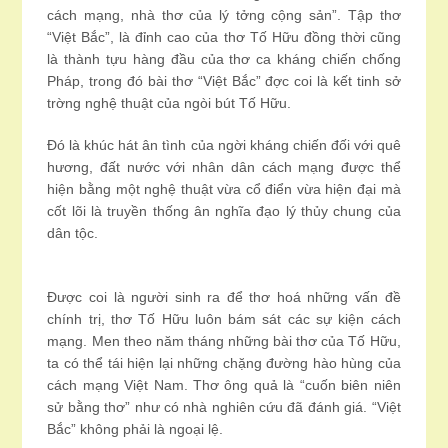
cách mạng, nhà thơ của lý tởng cộng sản”. Tập thơ
“Việt Bắc”, là đỉnh cao của thơ Tố Hữu đồng thời cũng
là thành tựu hàng đầu của thơ ca kháng chiến chống
Pháp, trong đó bài thơ “Việt Bắc” đợc coi là kết tinh sở
trờng nghệ thuật của ngòi bút Tố Hữu.
Đó là khúc hát ân tình của ngời kháng chiến đối với quê
hương, đất nước với nhân dân cách mạng được thể
hiện bằng một nghệ thuật vừa cổ điển vừa hiện đại mà
cốt lõi là truyền thống ân nghĩa đạo lý thủy chung của
dân tộc.
Được coi là người sinh ra để thơ hoá những vấn đề
chính trị, thơ Tố Hữu luôn bám sát các sự kiện cách
mạng. Men theo năm tháng những bài thơ của Tố Hữu,
ta có thể tái hiện lại những chặng đường hào hùng của
cách mạng Việt Nam. Thơ ông quả là “cuốn biên niên
sử bằng thơ” như có nhà nghiên cứu đã đánh giá. “Việt
Bắc” không phải là ngoại lệ.