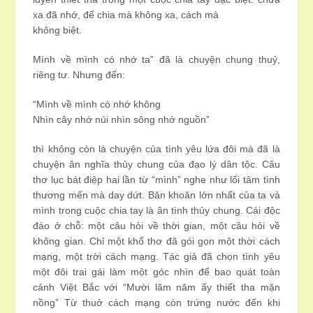
xa đã nhớ, để chia mà không xa, cách mà
không biệt.
Mình về mình có nhớ ta” đã là chuyện chung thuỷ,
riêng tư. Nhưng đến:
“Mình về mình có nhớ không
Nhìn cây nhớ núi nhìn sông nhớ nguồn”
thì không còn là chuyện của tình yêu lứa đôi mà đã là
chuyện ân nghĩa thủy chung của đạo lý dân tộc. Câu
thơ lục bát điệp hai lần từ “mình” nghe như lối tâm tình
thương mến mà day dứt. Băn khoăn lớn nhất của ta và
mình trong cuộc chia tay là ân tình thủy chung. Cái độc
đáo ở chỗ: một câu hỏi về thời gian, một câu hỏi về
không gian. Chỉ một khổ thơ đã gói gọn một thời cách
mạng, một trời cách mạng. Tác giả đã chọn tình yêu
một đôi trai gái làm một góc nhìn để bao quát toàn
cảnh Việt Bắc với “Mười lăm năm ấy thiết tha mặn
nồng” Từ thuở cách mạng còn trứng nước đến khi