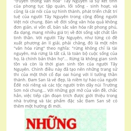
"truyền thống văn hóa" Tây Nguyên là sự kết tinh
của phong tục tập quán, lối sống - sinh hoạt, và
cũng là cái nôi của sự hình thành, phát triển chất trí
tuệ của người Tây Nguyên trong cộng đồng người
Việt nói chung. Bàn về đời sống văn hóa quả không
đơn giản, vì vốn dĩ, bản sắc văn hóa rất phong phú,
đa dạng, mang nhiều giá trị về đời sống vật chất lẫn
tinh thần. Với người Tây Nguyên, như từng có đề
xuất phương án lí giải, phải chăng, đó là một nền
"văn hóa rừng" theo nghĩa: "rừng không chỉ là tài
nguyên, mà rừng là tất cả, là toàn bộ cuộc sống của
họ, là chính bản thân họ"... Rừng là không gian sinh
tồn và còn là thời gian sinh tồn của người Tây
Nguyên. Chính điều này đã tạo nên những trang sử
thi của một thời cổ đại oai hùng với lí tưởng thần
thánh. Đam San là vẻ đẹp, là niềm tự hào của người
Êđê nói riêng và các tộc người trên dãy núi Trường
Sơn nói chung... Với những gợi mở của vấn đề, chắc
hẳn, việc tiếp cận đoạn trích được giới thiệu trong
nhà trường và tác phẩm đặc sắc Đam San sẽ có
thêm một hướng đi mới.