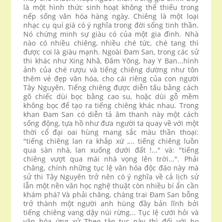
là một hình thức sinh hoạt không thể thiếu trong
nếp sống văn hóa hàng ngày. Chiêng là một loại
nhạc cụ quí giá có ý nghĩa trong đời sống tinh thần.
Nó chứng minh sự giàu có của một gia đình. Nhà
nào có nhiều chiêng, nhiều ché tức, ché tang thì
được coi là giàu mạnh. Ngoài Đam San, trong các sử
thi khác như Xing Nhã, Đăm Yông, hay Y Ban...hình
ảnh của ché rượu và tiếng chiêng dường như tôn
thêm vẻ đẹp văn hóa, cho cái riêng của con người
Tây Nguyên. Tiếng chiêng được diễn tấu bằng cách
gõ chiếc dùi bọc bằng cao su, hoặc dùi gỗ mềm
không bọc để tạo ra tiếng chiêng khác nhau. Trong
khan Đam San có diễn tả âm thanh này một cách
sống động, tựa hồ như đưa người ta quay về với một
thời cổ đại oai hùng mang sắc màu thần thoại:
"tiếng chiêng lan ra khắp xứ ,... tiếng chiêng luồn
qua sàn nhà, lan xuống dưới đất !..." và: "tiếng
chiêng vượt qua mái nhà vọng lên trời...". Phải
chăng, chính những tục lệ văn hóa độc đáo này mà
sử thi Tây Nguyên trở nên có ý nghĩa về cả lịch sử
lẫn một nền văn học nghệ thuật còn nhiều bí ẩn cần
khám phá? Và phải chăng, chàng trai Đam San bỗng
trở thành một người anh hùng đầy bản lĩnh bởi
tiếng chiêng vang dậy núi rừng... Tục lệ cưới hỏi và
văn hóa ứng xử Theo tập tục này thì đối với họ