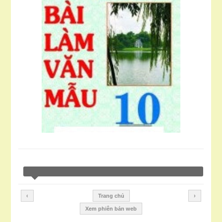
‹
Trang chủ
›
Xem phiên bản web