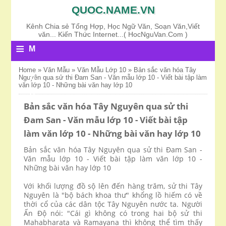
QUOC.NAME.VN
Kênh Chia sẻ Tổng Hợp, Học Ngữ Văn, Soạn Văn,Viết
văn... Kiến Thức Internet...( HocNguVan.Com )
≡
M
E
Home
»
Văn Mẫu
»
Văn Mẫu Lớp 10
»
Bản sắc văn hóa Tây
Nguyên qua sử thi Đam San - Văn mẫu lớp 10 - Viết bài tập làm
N
văn lớp 10 - Những bài văn hay lớp 10
U
Bản sắc văn hóa Tây Nguyên qua sử thi
Đam San - Văn mẫu lớp 10 - Viết bài tập
làm văn lớp 10 - Những bài văn hay lớp 10
Bản sắc văn hóa Tây Nguyên qua sử thi Đam San -
Văn mẫu lớp 10 - Viết bài tập làm văn lớp 10 -
Những bài văn hay lớp 10
Với khối lượng đồ sộ lên đến hàng trăm, sử thi Tây
Nguyên là "bộ bách khoa thư" khổng lồ hiếm có về
thời cổ của các dân tộc Tây Nguyên nước ta. Người
Ấn Độ nói: "Cái gì không có trong hai bộ sử thi
Mahabharata và Ramayana thì không thể tìm thấy