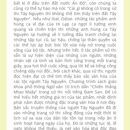
bất kì ở đâu trên đất nước Ấn Độ", còn chúng ta
cũng có thể tự hào mà nói: "Cái gì không có trong sử
thi Tây Nguyên thì không thể tìm thấy trên đất Tây
Nguyên". Nếu như Iliat, Odixe- những tác phẩm anh
hùng ca vĩ đại của Hi Lạp ca ngợi lí tưởng vinh
quang và chiến trận thì những anh hùng ca Tây
Nguyên lại hướng về lí tưởng đấu tranh chống lại
những tập tục cũ, lạc hậu, chống lại thần quyền và
các thế lực áp bức bóc lột vừa nảy nở trong cuộc
sống của bộ tộc. Nhưng trên hết, ở tác phẩm sử thi
vẫn là sự hiện diện của những con người, những
nhân vật cá tính và bản lĩnh sống trong mỗi trang
giấy, qua hơi thở cuộc sống, qua lời kể và tiếng cồng
chiêng dậy núi đồi...Nói cách khác, qua sử thi, người
đọc hiện đại có thể tìm thấy bản sắc văn hóa của
các tộc người Tây Nguyên. Chương trình sách giáo
khoa phổ thông Ngữ văn 10 trích dẫn "Chiến thắng
Mtao Mxây" trong sử thi nổi tiếng Đam San. Để có
thể hiểu hết những giá trị của tác phẩm, nhất định
phải nắm được những đặc trưng văn hóa ở nơi đây.
Bản sắc truyền thống của người Tây Nguyên đã đi
vào những trang sử thi sống động của một thời kì
lịch sử xa xưa của dân tộc tồn tại trong nếp ăn ở
sinh hoạt hàng ngày của họ. Đó là những tục lệ, lễ
nghi không thể thiếu, là nét văn hóa khá độc đáo