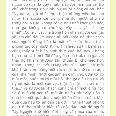
người con gái là quý nhất, là người nắm giữ vai trò
chủ chốt trong gia đình. Người M Nông có câu hát:
"Người vợ giữ nhà, thực hiện những việc lớn lao
nguy hiểm...của cải trong nhà do người phụ nữ
trông coi. Người không có vợ như nhà không có nóc,
như gà không có chuồng. Vậy con gái là quý
nhất"...Có lẽ vì vậy mà trong hôn nhân người con gái
sẽ làm chủ đối với việc cưới hỏi (hoặc nói theo cách
của người đồng bào là bắt rể), khác hoàn toàn
phong tục của người Kinh. Tìm hiểu sử thi Đam San
cũng thấy xuất hiện hình thức cưới hỏi này. Chẳng
hạn như cách nói đối đáp giữa nhà trai, nhà gái với
thái độ khiêm nhường khi chuẩn bị cho việc hôn
nhân. Trong chi tiết H'Âng chị của Đam San mời
khách ăn cơm bằng một cách nói, tự chê cơm rượu
của nhà mình: "Mời các anh ăn cơm cho. Cơm tôi có
mùi mốc, nước tôi có mùi hôi, thịt gà diều bỏ rơi, và
người nấu là một con vẹt, thật là một con vẹt diều
tha..." và ngược lại khách cũng chỉ ăn một ít rồi nói:
"vì ở nhà chị nên tôi mới ăn nhiều như vậy. Còn ở
nhà tôi, một quả dưa chuột tôi ăn đến ba năm. Một
quả dưa hấu tôi ăn đến ba đời"...Nghệ thuật phóng
đại trở thành khúc biến tấu độc đáo nhất để người
Tây Nguyên thể hiện đời sống văn hóa của mình,