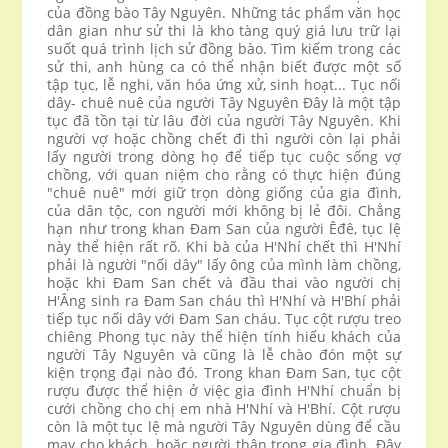
của đồng bào Tây Nguyên. Những tác phẩm văn học
dân gian như sử thi là kho tàng quý giá lưu trữ lại
suốt quá trình lịch sử đồng bào. Tìm kiếm trong các
sử thi, anh hùng ca có thể nhận biết được một số
tập tục, lễ nghi, văn hóa ứng xử, sinh hoạt... Tục nối
dây- chuê nuê của người Tây Nguyên Đây là một tập
tục đã tồn tại từ lâu đời của người Tây Nguyên. Khi
người vợ hoặc chồng chết đi thì người còn lại phải
lấy người trong dòng họ để tiếp tục cuộc sống vợ
chồng, với quan niệm cho rằng có thực hiện đúng
"chuê nuê" mới giữ trọn dòng giống của gia đình,
của dân tộc, con người mới không bị lẻ đôi. Chẳng
hạn như trong khan Đam San của người Êđê, tục lệ
này thể hiện rất rõ. Khi bà của H'Nhí chết thì H'Nhí
phải là người "nối dây" lấy ông của mình làm chồng,
hoặc khi Đam San chết và đầu thai vào người chị
H'Âng sinh ra Đam San cháu thì H'Nhí và H'Bhí phải
tiếp tục nối dây với Đam San cháu. Tục cột rượu treo
chiêng Phong tục này thể hiện tính hiếu khách của
người Tây Nguyên và cũng là lễ chào đón một sự
kiện trọng đại nào đó. Trong khan Đam San, tục cột
rượu được thể hiện ở việc gia đình H'Nhí chuẩn bị
cưới chồng cho chị em nhà H'Nhí và H'Bhí. Cột rượu
còn là một tục lệ mà người Tây Nguyên dùng để cầu
may cho khách, hoặc người thân trong gia đình. Đây