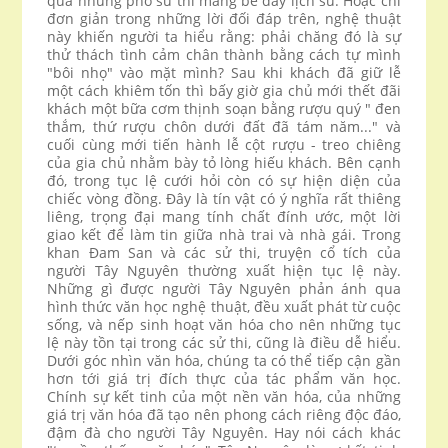
qua những pho sử thi mang bề dày lịch sử. Hoặc chỉ
đơn giản trong những lời đối đáp trên, nghệ thuật
này khiến người ta hiểu rằng: phải chăng đó là sự
thử thách tình cảm chân thành bằng cách tự mình
"bôi nhọ" vào mặt mình? Sau khi khách đã giữ lễ
một cách khiêm tốn thì bấy giờ gia chủ mới thết đãi
khách một bữa cơm thịnh soạn bằng rượu quý " đen
thắm, thứ rượu chôn dưới đất đã tám năm..." và
cuối cùng mới tiến hành lễ cột rượu - treo chiêng
của gia chủ nhằm bày tỏ lòng hiếu khách. Bên cạnh
đó, trong tục lệ cưới hỏi còn có sự hiện diện của
chiếc vòng đồng. Đây là tín vật có ý nghĩa rất thiêng
liêng, trọng đại mang tính chất đính ước, một lời
giao kết để làm tin giữa nhà trai và nhà gái. Trong
khan Đam San và các sử thi, truyện cổ tích của
người Tây Nguyên thường xuất hiện tục lệ này.
Những gì được người Tây Nguyên phản ánh qua
hình thức văn học nghệ thuật, đều xuất phát từ cuộc
sống, và nếp sinh hoạt văn hóa cho nên những tục
lệ này tồn tại trong các sử thi, cũng là điều dễ hiểu.
Dưới góc nhìn văn hóa, chúng ta có thể tiếp cận gần
hơn tới giá trị đích thực của tác phẩm văn học.
Chính sự kết tinh của một nền văn hóa, của những
giá trị văn hóa đã tạo nên phong cách riêng độc đáo,
đậm đà cho người Tây Nguyên. Hay nói cách khác