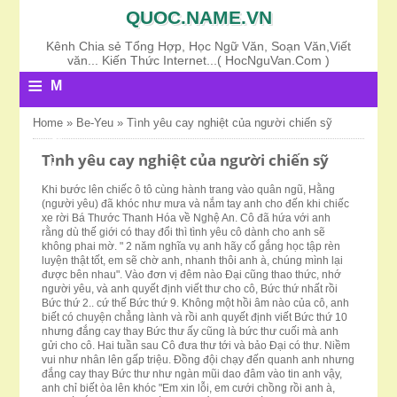
QUOC.NAME.VN
Kênh Chia sẻ Tổng Hợp, Học Ngữ Văn, Soạn Văn,Viết
văn... Kiến Thức Internet...( HocNguVan.Com )
≡
M
E
Home
»
Be-Yeu
»
Tình yêu cay nghiệt của người chiến sỹ
N
Tình yêu cay nghiệt của người chiến sỹ
U
Khi bước lên chiếc ô tô cùng hành trang vào quân ngũ, Hằng
(người yêu) đã khóc như mưa và nắm tay anh cho đến khi chiếc
xe rời Bá Thước Thanh Hóa về Nghệ An. Cô đã hứa với anh
rằng dù thế giới có thay đổi thì tình yêu cô dành cho anh sẽ
không phai mờ. " 2 năm nghĩa vụ anh hãy cố gắng học tập rèn
luyện thật tốt, em sẽ chờ anh, nhanh thôi anh à, chúng mình lại
được bên nhau". Vào đơn vị đêm nào Đại cũng thao thức, nhớ
người yêu, và anh quyết định viết thư cho cô, Bức thứ nhất rồi
Bức thứ 2.. cứ thế Bức thứ 9. Không một hồi âm nào của cô, anh
biết có chuyện chẳng lành và rồi anh quyết định viết Bức thứ 10
nhưng đắng cay thay Bức thư ấy cũng là bức thư cuối mà anh
gửi cho cô. Hai tuần sau Cô đưa thư tới và bảo Đại có thư. Niềm
vui như nhân lên gấp triệu. Đồng đội chạy đến quanh anh nhưng
đắng cay thay Bức thư như ngàn mũi dao đâm vào tin anh vậy,
anh chỉ biết òa lên khóc "Em xin lỗi, em cưới chồng rồi anh à,