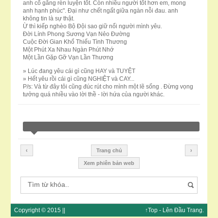
anh cố gắng rèn luyện tốt. Còn nhiều người tốt hơn em, mong
anh hạnh phúc". Đại như chết ngất giữa ngàn nỗi đau. anh
không tin là sự thật.
Ừ thì kiếp nghèo Bộ Đội sao giữ nổi người mình yêu.
Đời Lính Phong Sương Vạn Nẻo Đường
Cuộc Đời Gian Khổ Thiếu Tình Thương
Một Phút Xa Nhau Ngàn Phút Nhớ
Một Lần Gặp Gỡ Vạn Lần Thương
» Lúc đang yêu cái gì cũng HAY và TUYỆT
» Hết yêu rồi cái gì cũng NGHIỆT và CAY...
P/s: Và từ đây tôi cũng đúc rút cho mình một lẽ sống . Đừng vọng
tưởng quá nhiều vào lời thề - lời hứa của người khác.
‹
Trang chủ
›
Xem phiên bản web
Copyright © 2015 ||
↑Top
- Lên Đầu
Trang
.