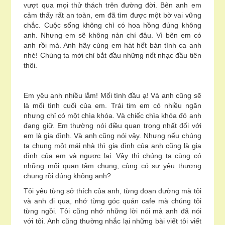
vượt qua mọi thử thách trên đường đời. Bên anh em
cảm thấy rất an toàn, em đã tìm được một bờ vai vững
chắc. Cuộc sống không chỉ có hoa hồng đúng không
anh. Nhưng em sẽ không nản chí đâu. Vì bên em có
anh rồi mà. Anh hãy cùng em hát hết bản tình ca anh
nhé! Chúng ta mới chỉ bắt đầu những nốt nhạc đầu tiên
thôi.
Em yêu anh nhiều lắm! Mối tình đầu ạ! Và anh cũng sẽ
là mối tình cuối của em. Trái tim em có nhiều ngăn
nhưng chỉ có một chìa khóa. Và chiếc chìa khóa đó anh
đang giữ. Em thường nói điều quan trọng nhất đối với
em là gia đình. Và anh cũng nói vậy. Nhưng nếu chúng
ta chung một mái nhà thì gia đình của anh cũng là gia
đình của em và ngược lại. Vậy thì chúng ta cùng có
những mối quan tâm chung, cùng có sự yêu thương
chung rồi đúng không anh?
Tôi yêu từng sở thích của anh, từng đoạn đường mà tôi
và anh đi qua, nhớ từng góc quán cafe mà chúng tôi
từng ngồi. Tôi cũng nhớ những lời nói mà anh đã nói
với tôi. Anh cũng thường nhắc lại những bài viết tôi viết