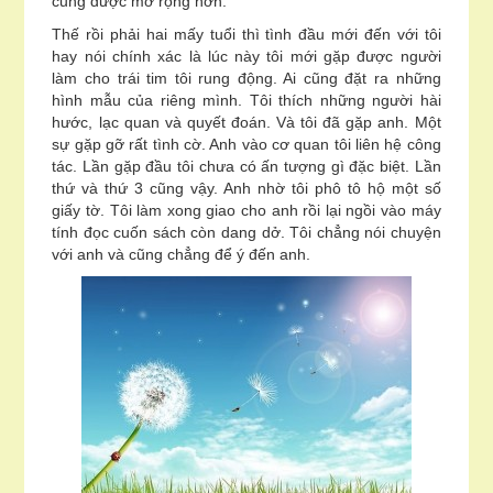
cũng được mở rộng hơn.
Thế rồi phải hai mấy tuổi thì tình đầu mới đến với tôi
hay nói chính xác là lúc này tôi mới gặp được người
làm cho trái tim tôi rung động. Ai cũng đặt ra những
hình mẫu của riêng mình. Tôi thích những người hài
hước, lạc quan và quyết đoán. Và tôi đã gặp anh. Một
sự gặp gỡ rất tình cờ. Anh vào cơ quan tôi liên hệ công
tác. Lần gặp đầu tôi chưa có ấn tượng gì đặc biệt. Lần
thứ và thứ 3 cũng vậy. Anh nhờ tôi phô tô hộ một số
giấy tờ. Tôi làm xong giao cho anh rồi lại ngồi vào máy
tính đọc cuốn sách còn dang dở. Tôi chẳng nói chuyện
với anh và cũng chẳng để ý đến anh.