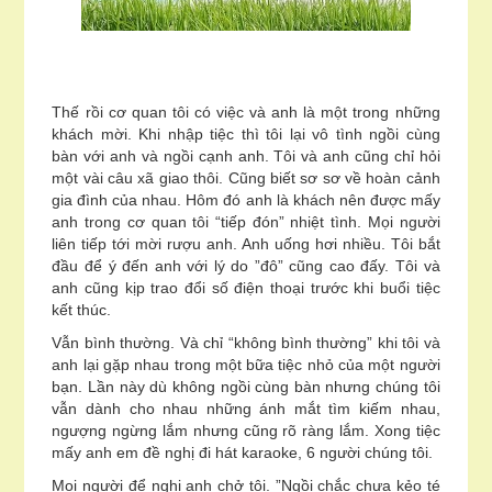
Thế rồi cơ quan tôi có việc và anh là một trong những
khách mời. Khi nhập tiệc thì tôi lại vô tình ngồi cùng
bàn với anh và ngồi cạnh anh. Tôi và anh cũng chỉ hỏi
một vài câu xã giao thôi. Cũng biết sơ sơ về hoàn cảnh
gia đình của nhau. Hôm đó anh là khách nên được mấy
anh trong cơ quan tôi “tiếp đón” nhiệt tình. Mọi người
liên tiếp tới mời rượu anh. Anh uống hơi nhiều. Tôi bắt
đầu để ý đến anh với lý do ”đô” cũng cao đấy. Tôi và
anh cũng kịp trao đổi số điện thoại trước khi buổi tiệc
kết thúc.
Vẫn bình thường. Và chỉ “không bình thường” khi tôi và
anh lại gặp nhau trong một bữa tiệc nhỏ của một người
bạn. Lần này dù không ngồi cùng bàn nhưng chúng tôi
vẫn dành cho nhau những ánh mắt tìm kiếm nhau,
ngượng ngừng lắm nhưng cũng rõ ràng lắm. Xong tiệc
mấy anh em đề nghị đi hát karaoke, 6 người chúng tôi.
Mọi người để nghị anh chở tôi. ”Ngồi chắc chưa kẻo té