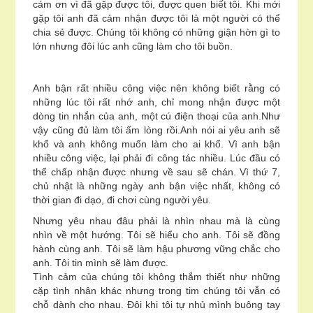
cám ơn vì đã gặp được tôi, được quen biết tôi. Khi mới
gặp tôi anh đã cảm nhận được tôi là một người có thể
chia sẻ được. Chúng tôi không có những giận hờn gì to
lớn nhưng đôi lúc anh cũng làm cho tôi buồn.
Anh bận rất nhiều công việc nên không biết rằng có
những lúc tôi rất nhớ anh, chỉ mong nhận được một
dòng tin nhắn của anh, một cú điện thoại của anh.Như
vậy cũng đủ làm tôi ấm lòng rồi.Anh nói ai yêu anh sẽ
khổ và anh không muốn làm cho ai khổ. Vì anh bận
nhiều công việc, lại phải đi công tác nhiều. Lúc đầu có
thể chấp nhận được nhưng về sau sẽ chán. Vì thứ 7,
chủ nhật là những ngày anh bận việc nhất, không có
thời gian đi dạo, đi chơi cùng người yêu.
Nhưng yêu nhau đâu phải là nhìn nhau mà là cùng
nhìn về một hướng. Tôi sẽ hiểu cho anh. Tôi sẽ đồng
hành cùng anh. Tôi sẽ làm hậu phương vững chắc cho
anh. Tôi tin mình sẽ làm được.
Tình cảm của chúng tôi không thắm thiết như những
cặp tình nhân khác nhưng trong tim chúng tôi vẫn có
chỗ dành cho nhau. Đôi khi tôi tự nhủ mình buông tay