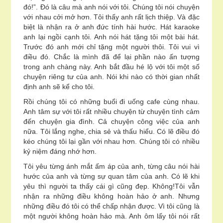
đó!”. Đó là câu mà anh nói với tôi. Chúng tôi nói chuyện
với nhau cởi mở hơn. Tôi thấy anh rất lịch thiệp. Và đặc
biệt là nhận ra ở anh đức tính hài hước. Hát karaoke
anh lại ngồi cạnh tôi. Anh nói hát tặng tôi một bài hát.
Trước đó anh mới chỉ tặng một người thôi. Tôi vui vì
điều đó. Chắc là mình đã để lại phần nào ấn tượng
trong anh chàng này. Anh bắt đầu hé lộ với tôi một số
chuyện riêng tư của anh. Nói khi nào có thời gian nhất
định anh sẽ kể cho tôi.
Rồi chúng tôi có những buổi đi uống cafe cùng nhau.
Anh tâm sự với tôi rất nhiều chuyện từ chuyện tình cảm
đến chuyện gia đình. Cả chuyện công việc của anh
nữa. Tôi lắng nghe, chia sẻ và thấu hiểu. Có lẽ điều đó
kéo chúng tôi lại gần với nhau hơn. Chúng tôi có nhiều
kỷ niệm đáng nhớ hơn.
Tôi yêu từng ánh mắt ấm áp của anh, từng câu nói hài
hước của anh và từng sự quan tâm của anh. Có lẽ khi
yêu thì người ta thấy cái gì cũng đẹp. Không!Tôi vẫn
nhận ra những điều không hoàn hảo ở anh. Nhưng
những điều đó tôi có thể chấp nhận được. Vì tôi cũng là
một người không hoàn hảo mà. Anh ôm lấy tôi nói rất