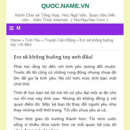
QUOC.NAME.VN
Kênh Chia sẻ Tổng Hợp, Học Ngữ Văn, Soạn Văn,Viết
văn... Kiến Thức Internet...( HocNguVan.Com )
≡
M
E
Home
»
Tình Yêu
»
Truyện Cảm Động
»
Em sẽ không buông
tay anh đâu!
N
U
Em sẽ không buông tay anh đâu!
Phải nói rằng tôi đến với tình yêu tương đối muộn.
Trước đó tôi cũng có những rung động nhưng chưa đủ
lớn để gọi là tình yêu. Nó chỉ hơn mức tình bạn một
chút thôi.
Thời đi học bạn bè tôi nói tôi cứ yêu đại một ai đó cho
vui rồi mai này tính sau. Nhưng tôi không đồng ý với
quan điểm đó. Mặc kệ bạn tôi thay đổi người yêu như
thay những mốt thời trang. Tôi vẫn chưa yêu ai cả…
Theo thời gian tôi trưởng thành hơn. Tôi nhìn cuộc
sống ở nhiều khía cạnh hơn và mối quan hệ của tôi