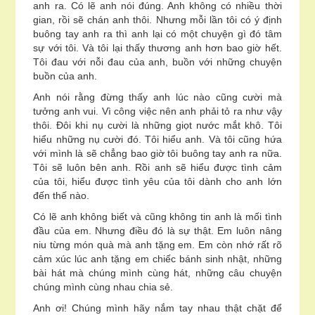
anh ra. Có lẽ anh nói đúng. Anh không có nhiều thời
gian, rồi sẽ chán anh thôi. Nhưng mỗi lần tôi có ý định
buông tay anh ra thì anh lại có một chuyện gì đó tâm
sự với tôi. Và tôi lại thấy thương anh hơn bao giờ hết.
Tôi đau với nỗi đau của anh, buồn với những chuyện
buồn của anh.
Anh nói rằng đừng thấy anh lúc nào cũng cười mà
tưởng anh vui. Vì công việc nên anh phải tỏ ra như vậy
thôi. Đôi khi nụ cười là những giọt nước mắt khô. Tôi
hiểu những nụ cười đó. Tôi hiểu anh. Và tôi cũng hứa
với mình là sẽ chẳng bao giờ tôi buông tay anh ra nữa.
Tôi sẽ luôn bên anh. Rồi anh sẽ hiểu được tình cảm
của tôi, hiểu được tình yêu của tôi dành cho anh lớn
đến thế nào.
Có lẽ anh không biết và cũng không tin anh là mối tình
đầu của em. Nhưng điều đó là sự thật. Em luôn nâng
niu từng món quà mà anh tặng em. Em còn nhớ rất rõ
cảm xúc lúc anh tặng em chiếc bánh sinh nhật, những
bài hát mà chúng mình cùng hát, những câu chuyện
chúng mình cùng nhau chia sẻ.
Anh ơi! Chúng mình hãy nắm tay nhau thật chặt để