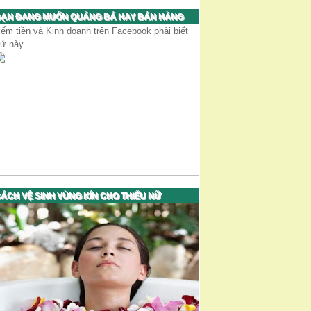
ẠN ĐANG MUỐN QUẢNG BÁ HAY BÁN HÀNG
iếm tiền và Kinh doanh trên Facebook phải biết
hứ này
ÁCH VỆ SINH VÙNG KÍN CHO THIẾU NỮ