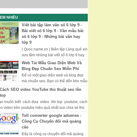
EM NHIỀU
Viết bài tập làm văn số 6 lớp 9 -
Bài viết số 6 lớp 9 - Văn mẫu bài
số 6 lớp 9 - Những bài văn hay
lớp 9
( Quoc.name.vn ) Biên tập Làng quê xin
sưu tầm những bài viết số 6 lớp 9 hay.
Chúc các bạn học tốt thi tốt. Những Bài
Web Tải Mẫu Giao Diện Web Và
Văn Hay, Văn Mẫu Lớp 9...
Blog Đẹp Chuẩn Seo Miễn Phí
Để có một giao diện web và blog đẹp
mà chuẩn seo, Bạn có thể đến kho mẫu
của Mythemeshop với nhiều giao diện
Cách SEO video YouTube thủ thuật seo lên
đẹp và được tối ưu hóa, đượ...
top
ạn muốn biết cách đưa video lên top youtube, cách
eo video trên youtube hiệu quả nhất xun chia sẻ thủ
uật seo video youtube hữ hiệu...
Toll converter google adsense -
Công Cụ Chuyển đổi mã quảng
cáo
Đây là công cụ chuyển đổi mã quảng