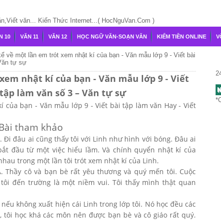
Viết văn... Kiến Thức Internet...( HocNguVan.Com )
N 10
VĂN 11
VĂN 12
HỌC NGỮ VĂN-SOẠN VĂN
KIẾM TIỀN ONLINE
V
ể về một lần em trót xem nhật kí của bạn - Văn mẫu lớp 9 - Viết bài
 Văn tự sự
2
xem nhật kí của bạn - Văn mẫu lớp 9 - Viết
N
 tập làm văn số 3 – Văn tự sự
*
í của bạn - Văn mẫu lớp 9 - Viết bài tập làm văn Hay - Viết
Bài tham khảo
n. Đi đâu ai cũng thấy tôi với Linh như hình với bóng. Đâu ai
bắt đầu từ một việc hiểu lầm. Và chính quyển nhật kí của
 nhau trong một lần tôi trót xem nhật kí của Linh.
9A. Thầy cô và bạn bè rất yêu thương và quý mến tôi. Cuộc
 tôi đến trường là một niềm vui. Tôi thấy mình thật quan
 nếu không xuất hiện cái Linh trong lớp tôi. Nó học đều các
, tôi học khá các môn nên được bạn bè và cô giáo rất quý.