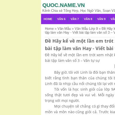
QUOC.NAME.VN
Kênh Chia sẻ Tổng Hợp, Học Ngữ Văn, Soạn Văn,
HOME
VĂN 6
VĂN 7
VĂN 8
VĂN 9
VĂ
Home
»
Văn Mẫu
»
Văn Mẫu Lớp 9
»
Đề Hãy k
tập làm văn Hay - Viết bài tập làm văn số 3 –
Đề Hãy kể về một lần em trót 
bài tập làm văn Hay - Viết bài
Đề Hãy kể về một lần em trót xem nhật k
bài tập làm văn số 3 – Văn tự sự
Bây giờ, tôi với Linh là đôi bạn thâ
biết rằng tình bạn thân của chúng tôi 
Linh đã là nhịp cầu nối chúng tôi lại với
Tôi vốn là học sinh giỏi của lớp 
sống thật tươi đẹp và vui vẻ. Mỗi ngày
trọng với mọi người.
Mọi chuyện sẽ chẳng có gì thay đổi
môn và môn nào cũng giỏi cả. Trước kia