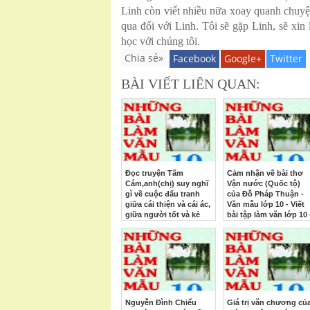
Linh còn viết nhiều nữa xoay quanh chuyện
qua đối với Linh. Tôi sẽ gặp Linh, sẽ xin
học với chúng tôi.
Chia sẻ»
Facebook
Google+
Twitter
BÀI VIẾT LIÊN QUAN:
Đọc truyện Tấm
Cảm nhận về bài thơ
Cám,anh(chị) suy nghĩ
Vận nước (Quốc tộ)
gì về cuộc đấu tranh
của Đỗ Pháp Thuận -
giữa cái thiện và cái ác,
Văn mẫu lớp 10 - Viết
giữa người tốt và kẻ
bài tập làm văn lớp 10 
xấu trong xã hội xưa và
Những bài văn hay lớ
nay? - Văn mẫu lớp 10 -
10
Viết bài tập làm văn lớp
10 - Những bài văn hay
lớp 10
Nguyễn Đình Chiểu
Giá trị văn chương củ