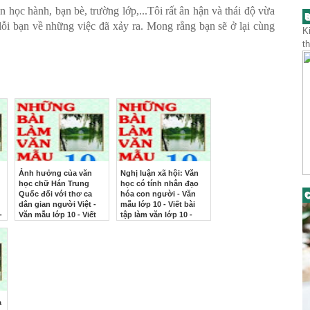
 học hành, bạn bè, trường lớp,...Tôi rất ân hận và thái độ vừa
B
 lỗi bạn về những việc đã xảy ra. Mong rằng bạn sẽ ở lại cùng
K
t
Ảnh hưởng của văn
Nghị luận xã hội: Văn
học chữ Hán Trung
học có tính nhân đạo
Quốc đối với thơ ca
hóa con người - Văn
C
dân gian người Việt -
mẫu lớp 10 - Viết bài
-
Văn mẫu lớp 10 - Viết
tập làm văn lớp 10 -
p
bài tập làm văn lớp 10 -
Những bài văn hay lớp
Những bài văn hay lớp
10
10
a