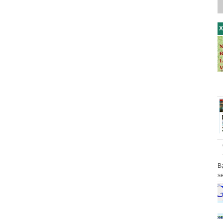
X
B
s
th