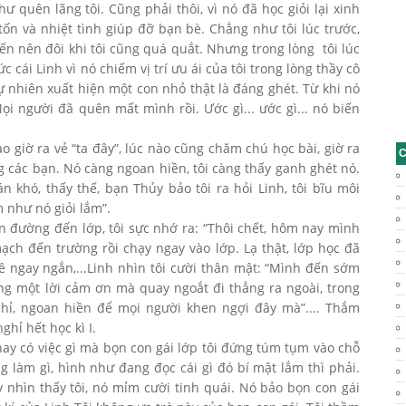
ư quên lãng tôi. Cũng phải thôi, vì nó đã học giỏi lại xinh
tốn và nhiệt tình giúp đỡ bạn bè. Chẳng như tôi lúc trước,
n nên đôi khi tôi cũng quá quắt. Nhưng trong lòng tôi lúc
c cái Linh vì nó chiếm vị trí ưu ái của tôi trong lòng thầy cô
Tự nhiên xuất hiện một con nhỏ thật là đáng ghét. Từ khi nó
i người đã quên mất mình rồi. Ước gì... ước gì... nó biến
bao giờ ra vẻ “ta đây”, lúc nào cũng chăm chú học bài, giờ ra
C
g các bạn. Nó càng ngoan hiền, tôi càng thấy ganh ghét nó.
án khó, thấy thế, bạn Thủy bảo tôi ra hỏi Linh, tôi bĩu môi
 như nó giỏi lắm”.
 đường đến lớp, tôi sực nhớ ra: “Thôi chết, hôm nay mình
ch đến trường rồi chạy ngay vào lớp. Lạ thật, lớp học đã
 ngay ngắn,...Linh nhìn tôi cười thân mật: “Mình đến sớm
ng một lời cảm ơn mà quay ngoắt đi thẳng ra ngoài, trong
hỉ, ngoan hiền để mọi người khen ngợi đây mà”.... Thắm
ghỉ hết học kì I.
ay có việc gì mà bọn con gái lớp tôi đứng túm tụm vào chỗ
 làm gì, hình như đang đọc cái gì đó bí mật lắm thì phải.
 nhìn thấy tôi, nó mỉm cười tinh quái. Nó bảo bọn con gái