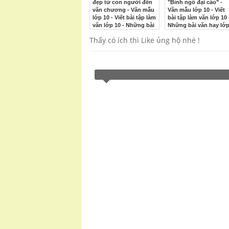
đẹp từ con người đến
"Bình ngô đại cáo" -
văn chương - Văn mẫu
Văn mẫu lớp 10 - Viết
lớp 10 - Viết bài tập làm
bài tập làm văn lớp 10 
văn lớp 10 - Những bài
Những bài văn hay lớ
văn hay lớp 10
10
Thấy có ích thì Like ủng hộ nhé !