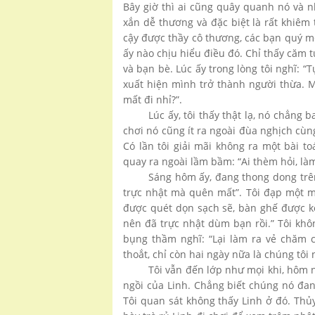
Bây giờ thì ai cũng quây quanh nó và nh
xắn dễ thương và đặc biệt là rất khiêm 
cậy được thầy cô thương, các bạn quý mế
ấy nào chịu hiểu điều đó. Chỉ thấy căm tứ
và bạn bè. Lúc ấy trong lòng tôi nghĩ: “
xuất hiện mình trở thành người thừa. Mọ
mất đi nhỉ?”.
Lúc ấy, tôi thấy thật lạ, nó chẳng 
chơi nó cũng ít ra ngoài đùa nghịch cùn
Có lần tôi giải mãi không ra một bài to
quay ra ngoài lầm bầm: “Ai thèm hỏi, làm
Sáng hôm ấy, đang thong dong trên
trực nhật mà quên mất”. Tôi đạp một mạ
được quét dọn sạch sẽ, bàn ghế được kê
nên đã trực nhật dùm bạn rồi.” Tôi khô
bụng thầm nghĩ: “Lại làm ra vẻ chăm c
thoắt, chỉ còn hai ngày nữa là chúng tôi n
Tôi vẫn đến lớp như mọi khi, hôm n
ngồi của Linh. Chẳng biết chúng nó đang
Tôi quan sát không thấy Linh ở đó. Thủy