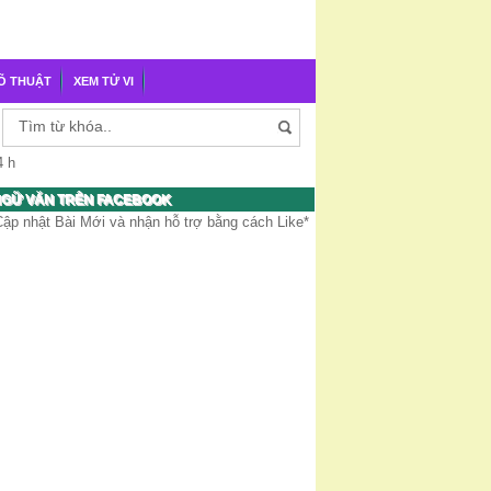
Õ THUẬT
XEM TỬ VI
4 h
GỮ VĂN TRÊN FACEBOOK
Cập nhật Bài Mới và nhận hỗ trợ bằng cách Like*