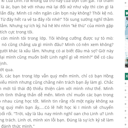
 kí của Linh.Tôi không ưa trò này của bọn con gái. Tôi thầm
 là ác, bạn bè với nhau mà lại đối xử như vậy thì còn gì là
 lắn đây. Mình có nên ngăn cản bọn này không? Thôi kệ nó.
H
 Từ đây hết ra vẻ ta đây rồi nhé!” Tôi sung sướng nghĩ thầm
lắm. Nhưng sự ích kỷ, hả hê khi nhìn “kẻ thù” của mình gặp
ích cực trong tôi.
 còn mình tôi trong lớp. Tôi không cưỡng được sự tò mò:
c là nó cũng chẳng ưa gì mình đâu? Mình có nên xem không?
ười khác là xấu lắm. Nhưng có ai biết đâu mà sợ? Giờ này
i lại mình cũng muốn biết Linh nghĩ gì về mình?” Để có câu
ịnh.
ướt qua.
đổi, các bạn trong lớp vẫn quý mến mình, chỉ có bạn Hồng
X
hiểu mình nhưng cũng chẳng nên trách bạn ấy làm gì. Chắc
n mới tỏ thái độ thiếu thiện cảm với mình như thế. Mình
tính tình thẳng thắn dễ mến. Mình chỉ muốn các bạn trong
úp nhau cùng học tốt. Mình tin rằng rồi một ngày không xa
g quý mến bạn ấy,....Có lẽ hết học kì I mình sẽ chuyển
bối rối. “Trời, vậy là lâu nay mình nghĩ oan cho Linh ư? Linh
 trách. Linh ơi, mình xin lỗi bạn. Đúng là sự ích kỷ sẽ làm
 đánh thức mình.”