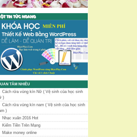
ỘT TIN TỨC NGANG
UAN TÂM NHIỀU
Cách rửa vùng kín Nữ ( Vệ sinh của học sinh
ữ )
Cách rửa vùng kín nam ( Vệ sinh của học sinh
am )
Nhạc xuân 2016 Hot
Kiếm Tiền Trên Mạng
Make money online