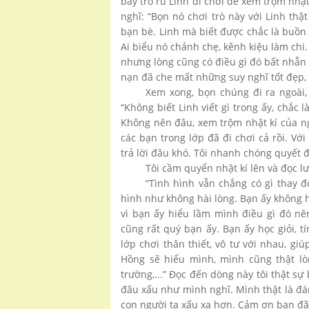
bày trò rủ Linh đi chơi để xem trộm nhật
nghĩ: “Bọn nó chơi trò này với Linh thật
bạn bè. Linh mà biết được chắc là buồn
Ai biểu nó chảnh chẹ, kênh kiệu làm chi.
nhưng lòng cũng có điều gì đó bất nhẫn 
nạn đã che mất những suy nghĩ tốt đẹp, t
Xem xong, bọn chúng đi ra ngoài,
“Không biết Linh viết gì trong ấy, chắ
Không nên đâu, xem trộm nhật kí của ng
các bạn trong lớp đã đi chơi cả rồi. Vớ
trả lời đâu khó. Tôi nhanh chóng quyết đ
Tôi cầm quyển nhật kí lên và đọc l
“Tình hình vẫn chẳng có gì thay 
hình như không hài lòng. Bạn ấy không 
vì bạn ấy hiểu lầm mình điều gì đó nê
cũng rất quý bạn ấy. Bạn ấy học giỏi, 
lớp chơi thân thiết, vô tư với nhau, gi
Hồng sẽ hiểu mình, mình cũng thật lòn
trường,...” Đọc đến dòng này tôi thật sự 
đâu xấu như mình nghĩ. Mình thật là đáng
con người ta xấu xa hơn. Cảm ơn bạn đã