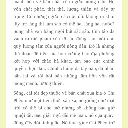
manh hóa về bản chất của người nông dân. Họ
vốn chất phác, thật thà, lương thiện và đầy tự
trọng. Có những người cả cuộc đời không ra khỏi
lũy tre làng thì làm sao có thể hại làng hại nước?
Song nhà văn bằng ngòi bút sắc sảo, tỉnh táo đã
vạch ra thủ phạm của tội ác đứng sau mỗi con
quỷ lương tâm của người nông dân. Đó là những
thủ đoạn đê tiện của bọn cường hào địa phương
kết hợp với chào hà khắc, tàn bạo của chính
quyền thực dân. Chính chúng đã tẩy não, đã nhào
nặn lại và rồi bôi bẩn những tâm hồn vốn rất
mong manh, lương thiện.
Sông, cái tốt đẹp thuộc về bản chất xưa kia ở Chí
Phèo như một tiềm thức sâu xa, nó giống như mặt
trời có thế bị che mờ nhưng sẽ không bao giờ
nguội tắt. Sau giấc ngủ dài mê man, nó cựa quậy,
động đậy đòi tỉnh giấc. Nó thúc giục Chí Phèo trở