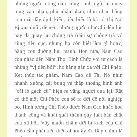
nhũng người nông dân cùng cảnh ngộ lại quay
lung vào nhau, phủ nhận nhau, nhìn nhau bằng
con mắt đầy định kiến, tiêu biếu là bà cô Thị Nở.
Bị xua đuối, đè nén, những người như Chí đến lúc
này đã quay lại chống trả (dẫu sự chống trả vô
cùng tiêu cực, nhưng họ còn biết làm gì hon?)
bằng con đường lưu manh. Hon nữa, Nam Cao
còn nhắc đến Năm Thọ, Binh Chức với tư cách là
những “vị tiền bối”, họ hàng gần xa với Chí Phèo.
Ket thúc tác phẩm, Nam Cao để Thị Nở nhìn
nhanh xuống cái bụng và thấp thoáng hình ảnh
“cái lò gạch cũ” hiện ra vắng người qua lại. Rất
có thể một Chí Phèo con sẽ ra đời để nối nghiệp
bố. Hình tượng Chí Phèo được Nam Cao khắc hoạ
thành công và khái quát thành quy luật bản chất
của xã hội. Vậy muốn chấm dứt bi kịch của Chí
Phèo cần phải tiêu diệt xã hội ấy đi. Đây chính là