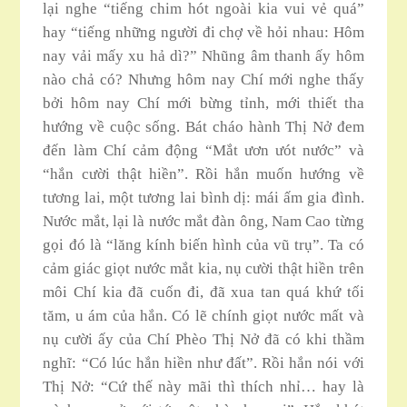
lại nghe “tiếng chim hót ngoài kia vui vẻ quá”
hay “tiếng những người đi chợ về hỏi nhau: Hôm
nay vải mấy xu hả dì?” Nhũng âm thanh ấy hôm
nào chả có? Nhưng hôm nay Chí mới nghe thấy
bởi hôm nay Chí mới bừng tỉnh, mới thiết tha
hướng về cuộc sống. Bát cháo hành Thị Nở đem
đến làm Chí cảm động “Mắt ươn ưót nước” và
“hắn cười thật hiền”. Rồi hắn muốn hướng về
tương lai, một tương lai bình dị: mái ấm gia đình.
Nước mắt, lại là nước mắt đàn ông, Nam Cao từng
gọi đó là “lăng kính biến hình của vũ trụ”. Ta có
cảm giác giọt nước mắt kia, nụ cười thật hiền trên
môi Chí kia đã cuốn đi, đã xua tan quá khứ tối
tăm, u ám của hắn. Có lẽ chính giọt nước mất và
nụ cười ấy của Chí Phèo Thị Nở đã có khi thầm
nghĩ: “Có lúc hắn hiền như đất”. Rồi hắn nói với
Thị Nở: “Cứ thế này mãi thì thích nhỉ… hay là