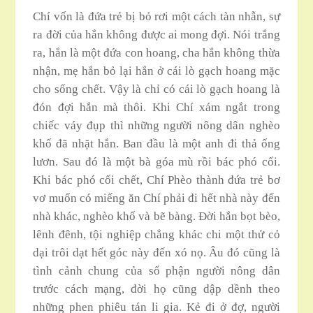
Chí vốn là đứa trẻ bị bỏ rơi một cách tàn nhẫn, sự
ra đời của hắn không được ai mong đợi. Nói trắng
ra, hắn là một đứa con hoang, cha hắn không thừa
nhận, mẹ hắn bỏ lại hắn ở cái lò gạch hoang mặc
cho sống chết. Vậy là chỉ có cái lò gạch hoang là
đón đợi hắn mà thôi. Khi Chí xám ngắt trong
chiếc váy đụp thì những người nông dân nghèo
khố đã nhặt hắn. Ban đầu là một anh đi thả ống
lươn. Sau đó là một bà góa mù rồi bác phó cối.
Khi bác phó cối chết, Chí Phèo thành đứa trẻ bơ
vơ muốn có miếng ăn Chí phải đi hết nhà này đến
nhà khác, nghèo khố và bẽ bàng. Đời hắn bọt bèo,
lênh đênh, tội nghiệp chẳng khác chi một thử cỏ
dại trôi dạt hết góc này đến xó nọ. Âu đó cũng là
tình cảnh chung của số phận người nông dân
trước cách mạng, đời họ cũng dập dềnh theo
những phen phiêu tán li gia. Kẻ đi ở đợ, người