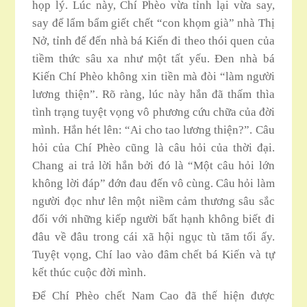
họp lý. Lúc này, Chí Phèo vừa tỉnh lại vừa say,
say để lẩm bẩm giết chết “con khọm già” nhà Thị
Nở, tỉnh đế đến nhà bá Kiến đi theo thói quen của
tiềm thức sâu xa như một tất yếu. Đen nhà bá
Kiến Chí Phèo không xin tiền mà đòi “làm người
lương thiện”. Rõ ràng, lúc này hắn đã thấm thìa
tình trạng tuyệt vọng vô phương cứu chữa của đời
mình. Hắn hét lên: “Ai cho tao lương thiện?”. Câu
hỏi của Chí Phèo cũng là câu hỏi của thời đại.
Chang ai trả lời hắn bởi đó là “Một câu hỏi lớn
không lời đáp” đớn đau đến vô cùng. Câu hỏi làm
người đọc như lên một niềm cảm thương sâu sắc
đối với những kiếp người bất hạnh không biết đi
đâu về đâu trong cái xã hội ngục tù tăm tối ấy.
Tuyệt vọng, Chí lao vào đâm chết bá Kiến và tự
kết thúc cuộc đời mình.
Để Chí Phèo chết Nam Cao đã thế hiện được