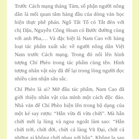
Trước Cách mạng tháng Tám, số phận người nông
dân là mối quan tâm hàng đầu của dòng văn học
hiện thực phê phán. Ngô Tất Tố có Tắt đèn với
chị Dậu, Nguyễn Công Hoan có Bước đường cùng
với anh Pha,… Và đặc biệt là Nam Cao với hàng
loạt tác phấm xuất sắc về người nông dân Việt
Nam trước Cách mạng. Trong đó nối lên hình
tượng Chí Phèo trong tác phấm cùng tên. Hình
tượng nhân vật này đã đế lại trong lòng người đọc
nhiều cảm nhận sâu sắc.
Chí Phèo là ai? Mở đầu tác phẩm, Nam Cao đã
giới thiệu nhân vật của mình một cách độc đáo.
Nhà văn đế Chí Phèo hiện lên trong bộ dạng của
một kẻ say rượu: “Hắn vừa đi vừa chửi”. Mà hắn
chửi mới lạ lùng và ngoa ngoắt làm sao: “Hắn
chửi trời, chửi đời, chửi cả làng Vũ Đại, chửi cả
những ai không chửi nhau với hắn”. Không lạ sao