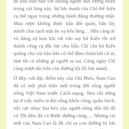
đế khu biệt hắn với nhũng người dân lương thiện
trong cái làng này. Sự lưu manh của Chí thể hiện
cụ thế ngay trong nhừng hành động thường nhật.
Mua rượu không được hắn đốt quán, hắn lấy
mảnh chai rạch mặt ăn vạ kêu làng… Hắn càng ác
và đáng sợ hon khi rơi vào tay bá Kiến rồi trở
thành công cụ đắc lực cho hắn. Chỉ cần bá Kiến
quăng cho vài hào hắn có thế đâm chém bất cứ ai,
làm tất cả những gì người ta sai. Càng ngày Chí
càng trượt dài trên còn đường tội lỗi lưu manh.
Ở đây, với đặc điểm này của Chí Phèo, Nam Cao
đã có một phát hiện mới trong đời sống người
nông Việt Nam trước Cách mạng. Neu chỉ dừng
lại ở việc miêu tả đòi sống khốn cùng, quẫn bách,
nỗi cực nhục bọt bèo của người nông dân thì đã
có Tắt đèn, đã có Bước đường cùng,… Nhưng cái
mới của Nam Cao là đã chỉ ra con đường bị lưu