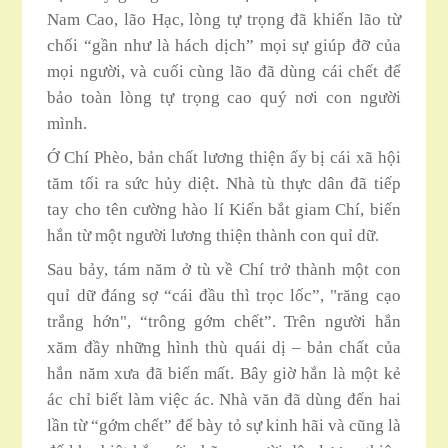
Nam Cao, lão Hạc, lòng tự trọng đã khiến lão từ
chối “gần như là hách dịch” mọi sự giúp đỡ của
mọi người, và cuối cùng lão đã dùng cái chết để
bảo toàn lòng tự trọng cao quý nơi con người
mình.
Ớ Chí Phèo, bản chất lương thiện ấy bị cái xã hội
tăm tối ra sức hủy diệt. Nhà tù thực dân đã tiếp
tay cho tên cường hào lí Kiến bắt giam Chí, biến
hắn từ một người lương thiện thành con quỉ dữ.
Sau bảy, tám năm ở tù về Chí trở thành một con
quỉ dữ đáng sợ “cái đầu thì trọc lốc”, "răng cạo
trắng hớn", “trông gớm chết”. Trên người hắn
xăm đầy những hình thù quái dị – bản chất của
hắn năm xưa đã biến mất. Bây giờ hắn là một kẻ
ác chỉ biết làm việc ác. Nhà văn đã dùng đến hai
lần từ “gớm chết” để bày tỏ sự kinh hãi và cũng là