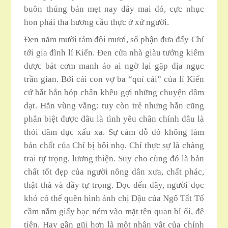
buôn thúng bán mẹt nay đây mai đó, cực nhục
hon phải tha hương cầu thực ở xứ người.
Đen năm mười tám đôi mươi, số phận đưa đấy Chí
tới gia đình lí Kiến. Đen cửa nhà giàu tưởng kiếm
được bát cơm manh áo ai ngờ lại gặp địa ngục
trần gian. Bởi cái con vợ ba “quỉ cái” của lí Kiến
cứ bắt hắn bóp chân khêu gợi những chuyện dâm
dạt. Hắn vùng vằng: tuy còn trẻ nhưng hắn cũng
phân biệt được đâu là tình yêu chân chính đâu là
thói dâm dục xấu xa. Sự cám dỗ đó không làm
bản chất của Chí bị bôi nhọ. Chí thực sự là chàng
trai tự trọng, lương thiện. Suy cho cùng đó là bản
chất tốt đẹp của người nông dân xưa, chất phác,
thật thà và đầy tự trọng. Đọc đến đây, người đọc
khó có thế quên hình ảnh chị Dậu của Ngô Tất Tố
cầm nắm giấy bạc ném vào mặt tên quan bỉ ổi, đê
tiện. Hay gần gũi hơn là một nhân vật của chính