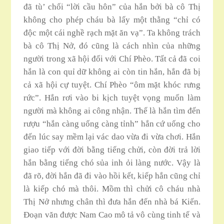
đã tù’ chối “lời cầu hôn” của hắn bởi bà cô Thị
không cho phép cháu bà lấy một thằng “chỉ có
độc một cái nghề rạch mặt ăn vạ”. Ta không trách
bà cô Thị Nở, đó cũng là cách nhìn của những
người trong xã hội đối với Chí Phèo. Tất cả đã coi
hắn là con quỉ dữ không ai còn tin hắn, hắn đã bị
cả xã hội cự tuyệt. Chí Phèo “ôm mặt khóc rưng
rức”. Hắn rơi vào bi kịch tuyệt vọng muốn làm
người mà không ai công nhận. Thế là hắn tìm đến
rượu “hắn càng uống càng tỉnh” hắn cứ uống cho
đến lúc say mềm lại vác dao vừa đi vừa chơi. Hắn
giao tiếp với đời bằng tiếng chửi, còn đời trả lời
hắn bằng tiếng chó sủa inh ỏi làng nước. Vậy là
đã rõ, đời hắn đã đi vào hồi kết, kiếp hắn cũng chỉ
là kiếp chó mà thôi. Mồm thì chửi cô cháu nhà
Thị Nở nhưng chân thì đưa hắn đến nhà bá Kiến.
Đoạn văn được Nam Cao mô tả vô cùng tinh tế và