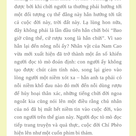
được bởi khi chửi người ta thường phải hướng tới
một đối tượng cụ thể đằng này hắn hướng tới tất
cả cuộc đời này, trời đất này. Lạ lùng hon nữa,
đây không phải là lần đầu tiên hắn chửi bỏi “Bao
giờ cũng thế, cứ rượu xong là hắn chửi”. Vì sao
hắn lại đến nông nỗi ấy? Nhân vật của Nam Cao
vừa mới xuất hiện đã trở thành một ấn số khiến
người đọc tò mò đoán định: con người ấy không
tạo được chút cảm tính nào, song lại gieo vào
lòng người một niềm xót xa – hắn anh ta phải có
nỗi niềm khố đau nào đó mới đến nỗi dùng rượu
đế hủy hoại thân xác, những tiếng chửi đời ngoa
ngoắt kia cũng nói lên một điều rằng chủ nhân
của nó đã bị mất hết niềm tin vào cuộc đời, vào
con người trên thế gian này. Người đọc tò mò đọc
tiếp trang truyện và quả thực, cuộc đời Chí Phèo
hiện lên như một cuốn phim bi thảm.