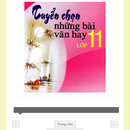
‹
Trang chủ
›