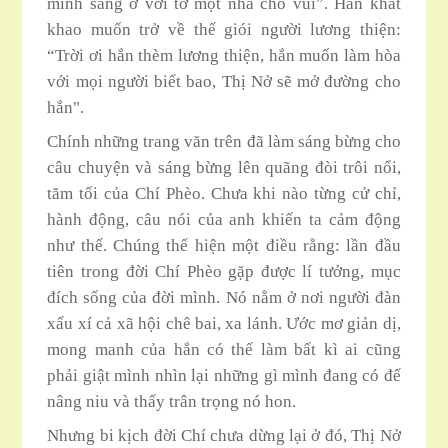
mình sang ở với tớ một nhà cho vui”. Hắn khát
khao muốn trở về thế giói người lương thiện:
“Trời ơi hắn thèm lương thiện, hắn muốn làm hòa
với mọi người biết bao, Thị Nở sẽ mở đường cho
hắn".
Chính những trang văn trên đã làm sáng bừng cho
câu chuyện và sáng bừng lên quãng đòi trôi nổi,
tăm tối của Chí Phèo. Chưa khi nào từng cử chỉ,
hành động, câu nói của anh khiến ta cảm động
như thế. Chúng thể hiện một điều rằng: lần đầu
tiên trong đời Chí Phèo gặp được lí tưởng, mục
đích sống của đời mình. Nó nằm ở nơi người đàn
xấu xí cả xã hội chê bai, xa lánh. Ước mơ giản dị,
mong manh của hắn có thế làm bất kì ai cũng
phải giật mình nhìn lại những gì mình đang có đế
nâng niu và thấy trân trọng nó hon.
Nhưng bi kịch đời Chí chưa dừng lại ở đó, Thị Nở