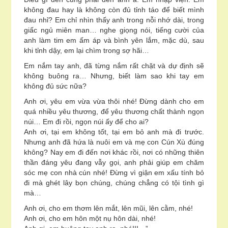
không đau hay là không còn đủ tỉnh táo để biết mình
đau nhỉ? Em chỉ nhìn thấy anh trong nỗi nhớ dài, trong
giấc ngủ miên man… nghe giọng nói, tiếng cười của
anh làm tim em ấm áp và bình yên lắm, mặc dù, sau
khi tỉnh dậy, em lại chìm trong sợ hãi…
Em nắm tay anh, đã từng nắm rất chặt và dự định sẽ
không buông ra… Nhưng, biết làm sao khi tay em
không đủ sức nữa?
Anh ơi, yêu em vừa vừa thôi nhé! Đừng dành cho em
quá nhiều yêu thương, để yêu thương chất thành ngọn
núi… Em đi rồi, ngọn núi ấy để cho ai?
Anh ơi, tại em không tốt, tại em bỏ anh mà đi trước.
Nhưng anh đã hứa là nuôi em và mẹ con Cún Xù đúng
không? Nay em đi đến nơi khác rồi, nơi có những thiên
thần đáng yêu đang vẫy gọi, anh phải giúp em chăm
sóc mẹ con nhà cún nhé! Đừng vì giận em xấu tính bỏ
đi mà ghét lây bọn chúng, chúng chẳng có tội tình gì
mà…
Anh ơi, cho em thơm lên mắt, lên mũi, lên cằm, nhé!
Anh ơi, cho em hôn một nụ hôn dài, nhé!