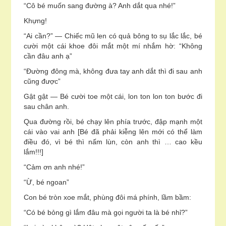
“Cô bé muốn sang đường à? Anh dắt qua nhé!”
Khựng!
“Ai cần?” — Chiếc mũ len có quả bông to sụ lắc lắc, bé
cười một cái khoe đôi mắt một mí nhắm hờ: “Không
cần đâu anh ạ”
“Đường đông mà, không đưa tay anh dắt thì đi sau anh
cũng được”
Gật gật — Bé cười toe một cái, lon ton lon ton bước đi
sau chân anh.
Qua đường rồi, bé chạy lên phía trước, đập mạnh một
cái vào vai anh [Bé đã phải kiễng lên mới có thể làm
điều đó, vì bé thì nấm lùn, còn anh thì … cao kều
lắm!!!]
“Cảm ơn anh nhé!”
“Ừ, bé ngoan”
Con bé tròn xoe mắt, phùng đôi má phính, lầm bầm:
“Có bé bỏng gì lắm đâu mà gọi người ta là bé nhỉ?”