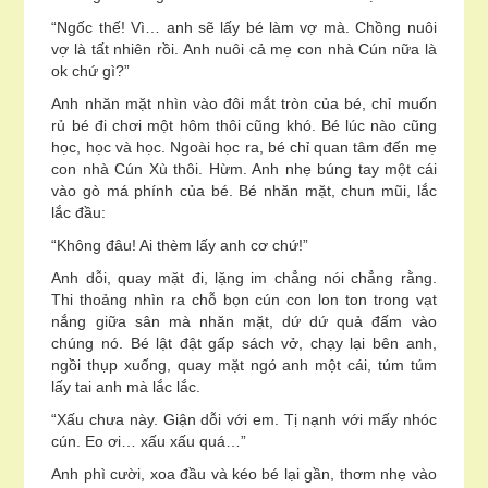
“Ngốc thế! Vì… anh sẽ lấy bé làm vợ mà. Chồng nuôi
vợ là tất nhiên rồi. Anh nuôi cả mẹ con nhà Cún nữa là
ok chứ gì?”
Anh nhăn mặt nhìn vào đôi mắt tròn của bé, chỉ muốn
rủ bé đi chơi một hôm thôi cũng khó. Bé lúc nào cũng
học, học và học. Ngoài học ra, bé chỉ quan tâm đến mẹ
con nhà Cún Xù thôi. Hừm. Anh nhẹ búng tay một cái
vào gò má phính của bé. Bé nhăn mặt, chun mũi, lắc
lắc đầu:
“Không đâu! Ai thèm lấy anh cơ chứ!”
Anh dỗi, quay mặt đi, lặng im chẳng nói chẳng rằng.
Thi thoảng nhìn ra chỗ bọn cún con lon ton trong vạt
nắng giữa sân mà nhăn mặt, dứ dứ quả đấm vào
chúng nó. Bé lật đật gấp sách vở, chạy lại bên anh,
ngồi thụp xuống, quay mặt ngó anh một cái, túm túm
lấy tai anh mà lắc lắc.
“Xấu chưa này. Giận dỗi với em. Tị nạnh với mấy nhóc
cún. Eo ơi… xấu xấu quá…”
Anh phì cười, xoa đầu và kéo bé lại gần, thơm nhẹ vào