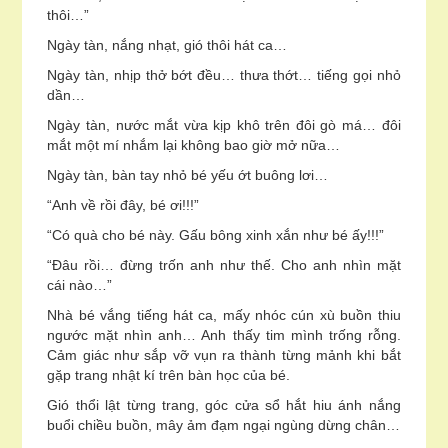
thôi…”
Ngày tàn, nắng nhạt, gió thôi hát ca…
Ngày tàn, nhịp thở bớt đều… thưa thớt… tiếng gọi nhỏ
dần…
Ngày tàn, nước mắt vừa kịp khô trên đôi gò má… đôi
mắt một mí nhắm lại không bao giờ mở nữa…
Ngày tàn, bàn tay nhỏ bé yếu ớt buông lơi…
“Anh về rồi đây, bé ơi!!!”
“Có quà cho bé này. Gấu bông xinh xắn như bé ấy!!!”
“Đâu rồi… đừng trốn anh như thế. Cho anh nhìn mặt
cái nào…”
Nhà bé vắng tiếng hát ca, mấy nhóc cún xù buồn thiu
ngước mặt nhìn anh… Anh thấy tim mình trống rỗng.
Cảm giác như sắp vỡ vụn ra thành từng mảnh khi bắt
gặp trang nhật kí trên bàn học của bé.
Gió thổi lật từng trang, góc cửa sổ hắt hiu ánh nắng
buổi chiều buồn, mây ảm đạm ngại ngùng dừng chân…