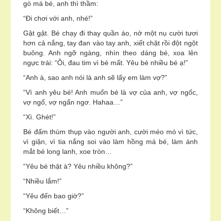
gò má bé, anh thì thầm:
“Đi chơi với anh, nhé!”
Gật gật. Bé chạy đi thay quần áo, nở một nụ cười tươi
hơn cả nắng, tay đan vào tay anh, xiết chặt rồi đột ngột
buông. Anh ngỡ ngàng, nhìn theo dáng bé, xoa lên
ngực trái: “Ôi, đau tim vì bé mất. Yêu bé nhiều bé ạ!”
“Anh à, sao anh nói là anh sẽ lấy em làm vợ?”
“Vì anh yêu bé! Anh muốn bé là vợ của anh, vợ ngốc,
vợ ngố, vợ ngẩn ngơ. Hahaa…”
“Xì. Ghét!”
Bé đấm thùm thụp vào người anh, cười méo mó vì tức,
vì giận, vì tia nắng soi vào làm hồng má bé, làm ánh
mắt bé long lanh, xoe tròn…
“Yêu bé thật à? Yêu nhiều không?”
“Nhiều lắm!”
“Yêu đến bao giờ?”
“Không biết…”