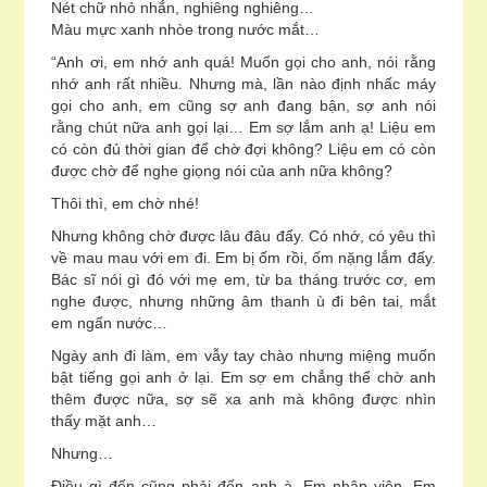
Nét chữ nhỏ nhắn, nghiêng nghiêng…
Màu mực xanh nhòe trong nước mắt…
“Anh ơi, em nhớ anh quá! Muốn gọi cho anh, nói rằng
nhớ anh rất nhiều. Nhưng mà, lần nào định nhấc máy
gọi cho anh, em cũng sợ anh đang bận, sợ anh nói
rằng chút nữa anh gọi lại… Em sợ lắm anh ạ! Liệu em
có còn đủ thời gian để chờ đợi không? Liệu em có còn
được chờ để nghe giọng nói của anh nữa không?
Thôi thì, em chờ nhé!
Nhưng không chờ được lâu đâu đấy. Có nhớ, có yêu thì
về mau mau với em đi. Em bị ốm rồi, ốm nặng lắm đấy.
Bác sĩ nói gì đó với mẹ em, từ ba tháng trước cơ, em
nghe được, nhưng những âm thanh ù đi bên tai, mắt
em ngấn nước…
Ngày anh đi làm, em vẫy tay chào nhưng miệng muốn
bật tiếng gọi anh ở lại. Em sợ em chẳng thể chờ anh
thêm được nữa, sợ sẽ xa anh mà không được nhìn
thấy mặt anh…
Nhưng…
Điều gì đến cũng phải đến anh à. Em nhập viện. Em