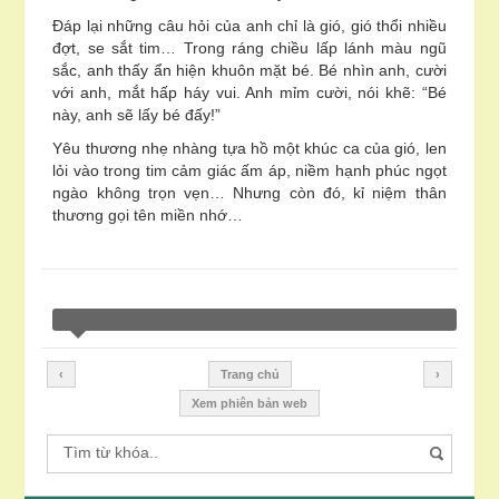
Đáp lại những câu hỏi của anh chỉ là gió, gió thổi nhiều
đợt, se sắt tim… Trong ráng chiều lấp lánh màu ngũ
sắc, anh thấy ẩn hiện khuôn mặt bé. Bé nhìn anh, cười
với anh, mắt hấp háy vui. Anh mỉm cười, nói khẽ: “Bé
này, anh sẽ lấy bé đấy!”
Yêu thương nhẹ nhàng tựa hồ một khúc ca của gió, len
lỏi vào trong tim cảm giác ấm áp, niềm hạnh phúc ngọt
ngào không trọn vẹn… Nhưng còn đó, kỉ niệm thân
thương gọi tên miền nhớ…
‹
Trang chủ
›
Xem phiên bản web