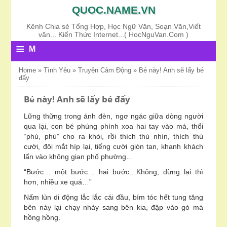
QUOC.NAME.VN
Kênh Chia sẻ Tổng Hợp, Học Ngữ Văn, Soạn Văn,Viết
văn... Kiến Thức Internet...( HocNguVan.Com )
≡
M
E
Home
»
Tình Yêu
»
Truyện Cảm Động
»
Bé này! Anh sẽ lấy bé
đấy
N
U
Bé này! Anh sẽ lấy bé đấy
Lững thững trong ánh đèn, ngơ ngác giữa dòng người
qua lại, con bé phúng phính xoa hai tay vào má, thổi
“phù, phù” cho ra khói, rồi thích thú nhìn, thích thú
cười, đôi mắt híp lại, tiếng cười giòn tan, khanh khách
lẩn vào không gian phố phường…
“Bước… một bước… hai bước…Không, dừng lại thì
hơn, nhiều xe quá…”
Nấm lùn di động lắc lắc cái đầu, bím tóc hết tung tăng
bên này lại chạy nhảy sang bên kia, đập vào gò má
hồng hồng.