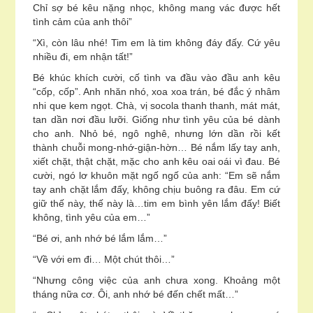
Chỉ sợ bé kêu nặng nhọc, không mang vác được hết
tình cảm của anh thôi”
“Xì, còn lâu nhé! Tim em là tim không đáy đấy. Cứ yêu
nhiều đi, em nhận tất!”
Bé khúc khích cười, cố tình va đầu vào đầu anh kêu
“cốp, cốp”. Anh nhăn nhó, xoa xoa trán, bé đắc ý nhâm
nhi que kem ngọt. Chà, vị socola thanh thanh, mát mát,
tan dần nơi đầu lưỡi. Giống như tình yêu của bé dành
cho anh. Nhỏ bé, ngô nghê, nhưng lớn dần rồi kết
thành chuỗi mong-nhớ-giận-hờn… Bé nắm lấy tay anh,
xiết chặt, thật chặt, mặc cho anh kêu oai oái vì đau. Bé
cười, ngó lơ khuôn mặt ngố ngố của anh: “Em sẽ nắm
tay anh chặt lắm đấy, không chịu buông ra đâu. Em cứ
giữ thế này, thế này là…tim em bình yên lắm đấy! Biết
không, tình yêu của em…”
“Bé ơi, anh nhớ bé lắm lắm…”
“Về với em đi… Một chút thôi…”
“Nhưng công việc của anh chưa xong. Khoảng một
tháng nữa cơ. Ôi, anh nhớ bé đến chết mất…”