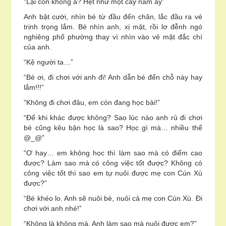
“Lại còn không à? Hệt như một cây nấm ấy”
Anh bật cười, nhìn bé từ đầu đến chân, lắc đầu ra vẻ
trịnh trọng lắm. Bé nhìn anh, xị mặt, rồi lơ đễnh ngó
nghiêng phố phường thay vì nhìn vào vẻ mặt đắc chí
của anh.
“Kệ người ta…”
“Bé ơi, đi chơi với anh đi! Anh dẫn bé đến chỗ này hay
lắm!!!”
“Không đi chơi đâu, em còn đang học bài!”
“Để khi khác được không? Sao lúc nào anh rủ đi chơi
bé cũng kêu bận học là sao? Học gì mà… nhiều thế
@_@”
“Ơ hay… em không học thì làm sao mà có điểm cao
được? Làm sao mà có công việc tốt được? Không có
công việc tốt thì sao em tự nuôi được mẹ con Cún Xù
được?”
“Bé khéo lo. Anh sẽ nuôi bé, nuôi cả mẹ con Cún Xù. Đi
chơi với anh nhé!”
“Không là không mà. Anh làm sao mà nuôi được em?”