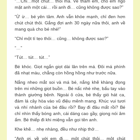
“…Chỉ…một chút… thôi mà. Về thăm em, cho em ngó
mặt anh một cái… rồi anh đi… cũng không được sao?”
“Ừ ừ… bé yên tâm. Anh vẫn khỏe mạnh, chỉ đen hơn
chút chút thôi. Gắng đợi anh 30 ngày nữa thôi, anh về
mang quà cho bé nhé!”
“Chỉ một tí tẹo thôi… cũng… không được sao?”
“…”
“Tút… tút… tút…”
Bé khóc. Giọt ngắn giọt dài lăn trên má. Đôi má phính
đã nhạt màu, chẳng còn hồng hồng như trước nữa.
Nắng nheo mắt soi và má bé, nắng khẽ khàng đọng
trên mi những giọt buồn… Bé nấc nhè nhẹ, bấu tay vào
thành giường bệnh. Ngoài ô cửa, bé thấy gió hát ca,
đám lá cây hòa vào vũ điệu mênh mang. Khúc vui tươi
và nhí nhảnh của bé đâu rồi? Bay đi đâu mất rồi? Bé
chỉ nhìn thấy bóng anh, cái dáng cao gầy, giọng nói âm
ấm. Bé thiếp đi khi miệng vẫn gọi tên anh.
Khe khẽ… nhẹ nhàng, đều như nhịp thở…
“Anh ơi, về với em đi…. một chút thôi… một chút