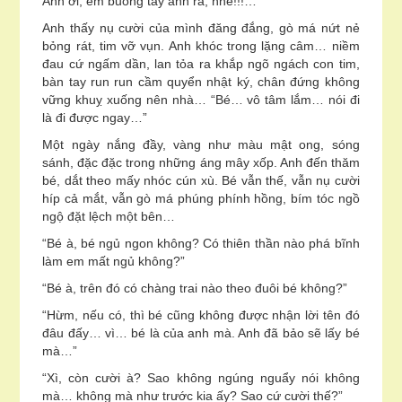
Anh ơi, em buông tay anh ra, nhé!!!…”
Anh thấy nụ cười của mình đăng đắng, gò má nứt nẻ
bỏng rát, tim vỡ vụn. Anh khóc trong lặng câm… niềm
đau cứ ngấm dần, lan tỏa ra khắp ngõ ngách con tim,
bàn tay run run cầm quyển nhật ký, chân đứng không
vững khuỵ xuống nên nhà… “Bé… vô tâm lắm… nói đi
là đi được ngay…”
Một ngày nắng đầy, vàng như màu mật ong, sóng
sánh, đặc đặc trong những áng mây xốp. Anh đến thăm
bé, dắt theo mấy nhóc cún xù. Bé vẫn thế, vẫn nụ cười
híp cả mắt, vẫn gò má phúng phính hồng, bím tóc ngồ
ngộ đặt lệch một bên…
“Bé à, bé ngủ ngon không? Có thiên thần nào phá bĩnh
làm em mất ngủ không?”
“Bé à, trên đó có chàng trai nào theo đuôi bé không?”
“Hừm, nếu có, thì bé cũng không được nhận lời tên đó
đâu đấy… vì… bé là của anh mà. Anh đã bảo sẽ lấy bé
mà…”
“Xì, còn cười à? Sao không ngúng nguẩy nói không
mà… không mà như trước kia ấy? Sao cứ cười thế?”