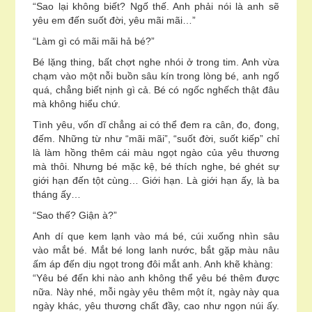
“Sao lại không biết? Ngố thế. Anh phải nói là anh sẽ
yêu em đến suốt đời, yêu mãi mãi…”
“Làm gì có mãi mãi hả bé?”
Bé lặng thing, bất chợt nghe nhói ở trong tim. Anh vừa
chạm vào một nỗi buồn sâu kín trong lòng bé, anh ngố
quá, chẳng biết nịnh gì cả. Bé có ngốc nghếch thật đâu
mà không hiểu chứ.
Tình yêu, vốn dĩ chẳng ai có thể đem ra cân, đo, đong,
đếm. Những từ như “mãi mãi”, “suốt đời, suốt kiếp” chỉ
là làm hồng thêm cái màu ngọt ngào của yêu thương
mà thôi. Nhưng bé mặc kệ, bé thích nghe, bé ghét sự
giới hạn đến tột cùng… Giới hạn. Là giới hạn ấy, là ba
tháng ấy…
“Sao thế? Giận à?”
Anh dí que kem lạnh vào má bé, cúi xuống nhìn sâu
vào mắt bé. Mắt bé long lanh nước, bắt gặp màu nâu
ấm áp đến dịu ngọt trong đôi mắt anh. Anh khẽ khàng:
“Yêu bé đến khi nào anh không thể yêu bé thêm được
nữa. Này nhé, mỗi ngày yêu thêm một ít, ngày này qua
ngày khác, yêu thương chất đầy, cao như ngọn núi ấy.