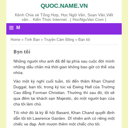
QUOC.NAME.VN
Kênh Chia sẻ Tổng Hợp, Học Ngữ Văn, Soạn Văn,Viết
văn... Kiến Thức Internet...( HocNguVan.Com )
≡
M
E
Home
»
Tình Bạn
»
Truyện Cảm Động
»
Bạn tôi
N
Bạn tôi
U
Những người như anh đã để lại phía sau cuộc đời mình
những dấu chân mà thời gian không bao giờ có thể xóa
nhòa.
Vào một kỳ nghỉ cuối tuần, tôi đến thăm Khan Chand
Duggal, bạn tôi, trong ký túc xá Ewing Hall của Trường
Cao đẳng Forman Christian. Thường thì sau đó, tôi sẽ
qua đêm tại khách sạn Majestic, do một người bạn của
cha tôi làm chủ.
Tôi nhớ đó là kỳ lễ hội Basant, Khan Chand quyết định
dẫn tôi tới Lawrence Garden. Dĩ nhiên anh có riêng một
chiếc xe đạp. Anh mượn thêm một chiếc cho tôi.