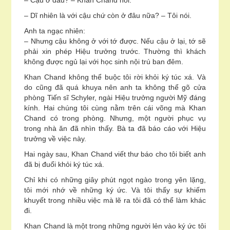
– Cậu ở đâu? – Khan Chand hỏi.
– Dĩ nhiên là với cậu chứ còn ở đâu nữa? – Tôi nói.
Anh ta ngạc nhiên:
– Nhưng cậu không ở với tớ được. Nếu cậu ở lại, tớ sẽ
phải xin phép Hiệu trưởng trước. Thường thì khách
không được ngủ lại với học sinh nội trú ban đêm.
Khan Chand không thể buộc tôi rời khỏi ký túc xá. Và
do cũng đã quá khuya nên anh ta không thể gõ cửa
phòng Tiến sĩ Schyler, ngài Hiệu trưởng người Mỹ đáng
kính. Hai chúng tôi cùng nằm trên cái võng mà Khan
Chand có trong phòng. Nhưng, một người phục vụ
trong nhà ăn đã nhìn thấy. Bà ta đã báo cáo với Hiệu
trưởng về việc này.
Hai ngày sau, Khan Chand viết thư báo cho tôi biết anh
đã bị đuổi khỏi ký túc xá.
Chỉ khi có những giây phút ngọt ngào trong yên lặng,
tôi mới nhớ về những ký ức. Và tôi thấy sự khiếm
khuyết trong nhiều việc mà lẽ ra tôi đã có thể làm khác
đi.
Khan Chand là một trong những người lẻn vào ký ức tôi