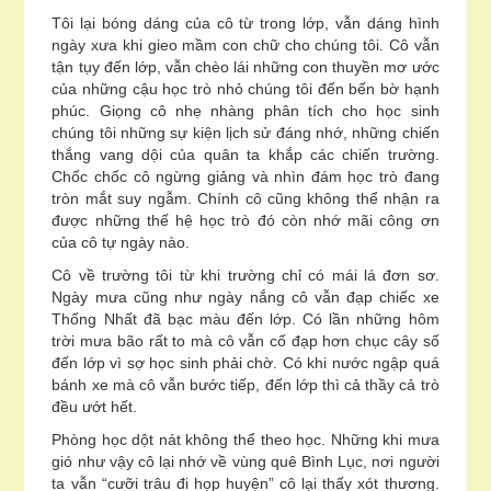
Tôi lại bóng dáng của cô từ trong lớp, vẫn dáng hình
ngày xưa khi gieo mầm con chữ cho chúng tôi. Cô vẫn
tận tụy đến lớp, vẫn chèo lái những con thuyền mơ ước
của những cậu học trò nhỏ chúng tôi đến bến bờ hạnh
phúc. Giọng cô nhẹ nhàng phân tích cho học sinh
chúng tôi những sự kiện lịch sử đáng nhớ, những chiến
thắng vang dội của quân ta khắp các chiến trường.
Chốc chốc cô ngừng giảng và nhìn đám học trò đang
tròn mắt suy ngẫm. Chính cô cũng không thể nhận ra
được những thế hệ học trò đó còn nhớ mãi công ơn
của cô tự ngày nào.
Cô về trường tôi từ khi trường chỉ có mái lá đơn sơ.
Ngày mưa cũng như ngày nắng cô vẫn đạp chiếc xe
Thống Nhất đã bạc màu đến lớp. Có lần những hôm
trời mưa bão rất to mà cô vẫn cố đạp hơn chục cây số
đến lớp vì sợ học sinh phải chờ. Có khi nước ngập quá
bánh xe mà cô vẫn bước tiếp, đến lớp thì cả thầy cả trò
đều ướt hết.
Phòng học dột nát không thể theo học. Những khi mưa
gió như vậy cô lại nhớ về vùng quê Bình Lục, nơi người
ta vẫn “cưỡi trâu đi họp huyện” cô lại thấy xót thương.