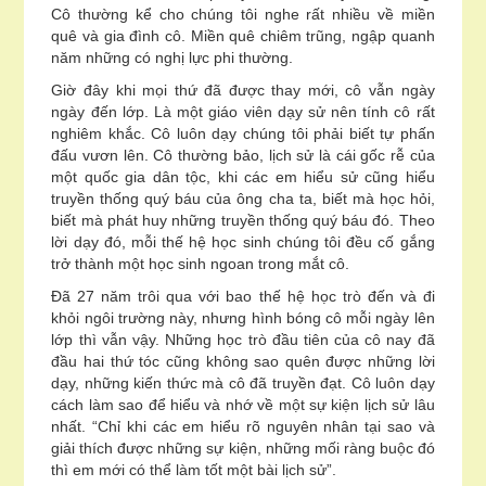
Cô thường kể cho chúng tôi nghe rất nhiều về miền
quê và gia đình cô. Miền quê chiêm trũng, ngập quanh
năm những có nghị lực phi thường.
Giờ đây khi mọi thứ đã được thay mới, cô vẫn ngày
ngày đến lớp. Là một giáo viên dạy sử nên tính cô rất
nghiêm khắc. Cô luôn dạy chúng tôi phải biết tự phấn
đấu vươn lên. Cô thường bảo, lịch sử là cái gốc rễ của
một quốc gia dân tộc, khi các em hiểu sử cũng hiểu
truyền thống quý báu của ông cha ta, biết mà học hỏi,
biết mà phát huy những truyền thống quý báu đó. Theo
lời dạy đó, mỗi thế hệ học sinh chúng tôi đều cố gắng
trở thành một học sinh ngoan trong mắt cô.
Đã 27 năm trôi qua với bao thế hệ học trò đến và đi
khỏi ngôi trường này, nhưng hình bóng cô mỗi ngày lên
lớp thì vẫn vậy. Những học trò đầu tiên của cô nay đã
đầu hai thứ tóc cũng không sao quên được những lời
dạy, những kiến thức mà cô đã truyền đạt. Cô luôn dạy
cách làm sao để hiểu và nhớ về một sự kiện lịch sử lâu
nhất. “Chỉ khi các em hiểu rõ nguyên nhân tại sao và
giải thích được những sự kiện, những mối ràng buộc đó
thì em mới có thể làm tốt một bài lịch sử”.