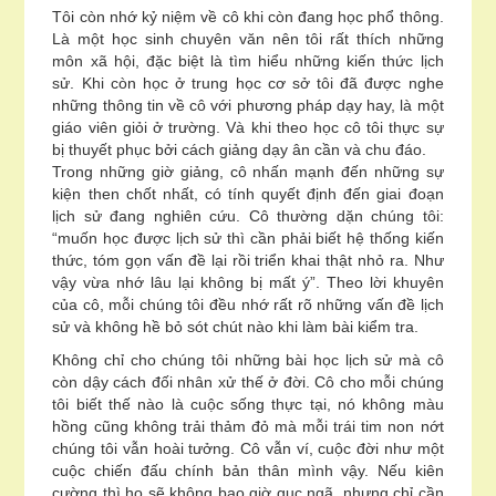
Tôi còn nhớ kỷ niệm về cô khi còn đang học phổ thông.
Là một học sinh chuyên văn nên tôi rất thích những
môn xã hội, đặc biệt là tìm hiểu những kiến thức lịch
sử. Khi còn học ở trung học cơ sở tôi đã được nghe
những thông tin về cô với phương pháp dạy hay, là một
giáo viên giỏi ở trường. Và khi theo học cô tôi thực sự
bị thuyết phục bởi cách giảng dạy ân cần và chu đáo.
Trong những giờ giảng, cô nhấn mạnh đến những sự
kiện then chốt nhất, có tính quyết định đến giai đoạn
lịch sử đang nghiên cứu. Cô thường dặn chúng tôi:
“muốn học được lịch sử thì cần phải biết hệ thống kiến
thức, tóm gọn vấn đề lại rồi triển khai thật nhỏ ra. Như
vậy vừa nhớ lâu lại không bị mất ý”. Theo lời khuyên
của cô, mỗi chúng tôi đều nhớ rất rõ những vấn đề lịch
sử và không hề bỏ sót chút nào khi làm bài kiểm tra.
Không chỉ cho chúng tôi những bài học lịch sử mà cô
còn dậy cách đối nhân xử thế ở đời. Cô cho mỗi chúng
tôi biết thế nào là cuộc sống thực tại, nó không màu
hồng cũng không trải thảm đỏ mà mỗi trái tim non nớt
chúng tôi vẫn hoài tưởng. Cô vẫn ví, cuộc đời như một
cuộc chiến đấu chính bản thân mình vậy. Nếu kiên
cường thì họ sẽ không bao giờ gục ngã, nhưng chỉ cần