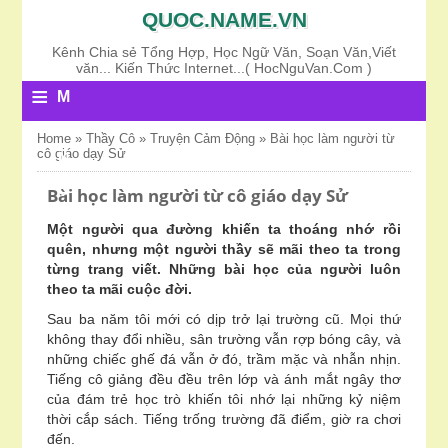
QUOC.NAME.VN
Kênh Chia sẻ Tổng Hợp, Học Ngữ Văn, Soạn Văn,Viết
văn... Kiến Thức Internet...( HocNguVan.Com )
≡
M
E
Home
»
Thầy Cô
»
Truyện Cảm Động
»
Bài học làm người từ
cô giáo dạy Sử
N
U
Bài học làm người từ cô giáo dạy Sử
Một người qua đường khiến ta thoáng nhớ rồi
quên, nhưng một người thầy sẽ mãi theo ta trong
từng trang viết. Những bài học của người luôn
theo ta mãi cuộc đời.
Sau ba năm tôi mới có dịp trở lại trường cũ. Mọi thứ
không thay đổi nhiều, sân trường vẫn rợp bóng cây, và
những chiếc ghế đá vẫn ở đó, trầm mặc và nhẫn nhịn.
Tiếng cô giảng đều đều trên lớp và ánh mắt ngây thơ
của đám trẻ học trò khiến tôi nhớ lại những kỷ niệm
thời cắp sách. Tiếng trống trường đã điểm, giờ ra chơi
đến.