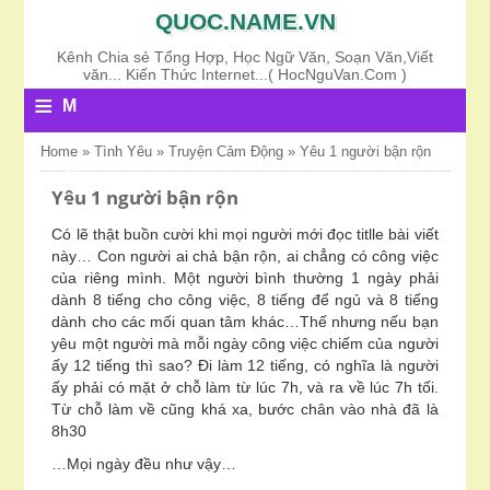
QUOC.NAME.VN
Kênh Chia sẻ Tổng Hợp, Học Ngữ Văn, Soạn Văn,Viết
văn... Kiến Thức Internet...( HocNguVan.Com )
≡
M
E
Home
»
Tình Yêu
»
Truyện Cảm Động
»
Yêu 1 người bận rộn
N
Yêu 1 người bận rộn
U
Có lẽ thật buồn cười khi mọi người mới đọc titlle bài viết
này… Con người ai chả bận rộn, ai chẳng có công việc
của riêng mình. Một người bình thường 1 ngày phải
dành 8 tiếng cho công việc, 8 tiếng để ngủ và 8 tiếng
dành cho các mối quan tâm khác…Thế nhưng nếu bạn
yêu một người mà mỗi ngày công việc chiếm của người
ấy 12 tiếng thì sao? Đi làm 12 tiếng, có nghĩa là người
ấy phải có mặt ở chỗ làm từ lúc 7h, và ra về lúc 7h tối.
Từ chỗ làm về cũng khá xa, bước chân vào nhà đã là
8h30
…Mọi ngày đều như vậy…