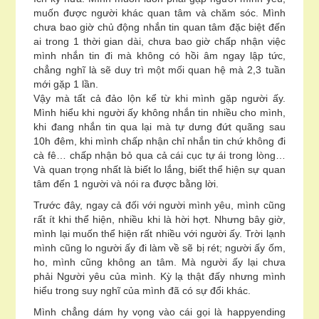
muốn được người khác quan tâm và chăm sóc. Mình
chưa bao giờ chủ động nhắn tin quan tâm đặc biệt đến
ai trong 1 thời gian dài, chưa bao giờ chấp nhận việc
mình nhắn tin đi mà không có hồi âm ngay lập tức,
chẳng nghĩ là sẽ duy trì một mối quan hệ mà 2,3 tuần
mới gặp 1 lần.
Vậy mà tất cả đảo lộn kể từ khi mình gặp người ấy.
Mình hiểu khi người ấy không nhắn tin nhiều cho mình,
khi đang nhắn tin qua lại mà tự dưng đứt quãng sau
10h đêm, khi mình chấp nhận chỉ nhắn tin chứ không đi
cà fê… chấp nhận bỏ qua cả cái cục tự ái trong lòng…
Và quan trọng nhất là biết lo lắng, biết thể hiện sự quan
tâm đến 1 người và nói ra được bằng lời.
Trước đây, ngay cả đối với người mình yêu, mình cũng
rất ít khi thể hiện, nhiều khi là hời hợt. Nhưng bây giờ,
mình lại muốn thể hiện rất nhiều với người ấy. Trời lạnh
mình cũng lo người ấy đi làm về sẽ bị rét; người ấy ốm,
ho, mình cũng không an tâm. Mà người ấy lại chưa
phải Người yêu của mình. Kỳ lạ thật đấy nhưng mình
hiểu trong suy nghĩ của mình đã có sự đổi khác.
Mình chẳng dám hy vọng vào cái gọi là happyending