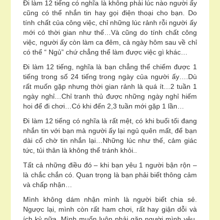
Đi làm 12 tiếng có nghĩa là không phải lúc nào người ấy
cũng có thể nhắn tin hay gọi điện thoại cho bạn. Do
tính chất của công việc, chỉ những lúc rảnh rỗi người ấy
mới có thời gian như thế…Và cũng do tính chất công
việc, người ấy còn làm ca đêm, cả ngày hôm sau về chỉ
có thể “ Ngủ” chứ chẳng thể làm được việc gì khác…
Đi làm 12 tiếng, nghĩa là bạn chẳng thể chiếm được 1
tiếng trong số 24 tiếng trong ngày của người ấy….Dù
rất muốn gặp nhưng thời gian rảnh là quá ít…2 tuần 1
ngày nghỉ…Chỉ tranh thủ được những ngày nghỉ hiếm
hoi để đi chơi…Có khi đến 2,3 tuần mới gặp 1 lần…
Đi làm 12 tiếng có nghĩa là rất mệt, có khi buổi tối đang
nhắn tin với bạn mà người ấy lại ngủ quên mất, để bạn
dài cổ chờ tin nhắn lại…Những lúc như thế, cảm giác
tức, tủi thân là không thể tránh khỏi..
Tất cả những điều đó – khi bạn yêu 1 người bận rộn –
là chắc chắn có. Quan trọng là bạn phải biết thông cảm
và chấp nhận…
Mình không dám nhận mình là người biết chia sẻ.
Ngược lại, mình còn rất ham chơi, rất hay giận dỗi và
ích kỷ nữa. Mình muốn luôn phải gặp người mình yêu,