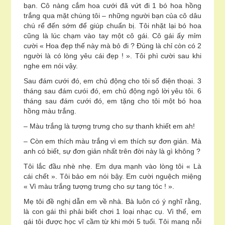
bạn. Cô nàng cắm hoa cưới đã vứt đi 1 bó hoa hồng
trắng qua mặt chúng tôi – những người bạn của cô dâu
chú rể đến sớm để giúp chuẩn bị. Tôi nhặt lại bó hoa
cũng là lúc chạm vào tay một cô gái. Cô gái ấy mỉm
cười « Hoa đẹp thế này mà bỏ đi ? Đúng là chỉ còn có 2
người là có lòng yêu cái đẹp ! ». Tôi phì cười sau khi
nghe em nói vậy.
Sau đám cưới đó, em chủ động cho tôi số điện thoại. 3
tháng sau đám cưói đó, em chủ động ngỏ lời yêu tôi. 6
tháng sau đám cưới đó, em tặng cho tôi một bó hoa
hồng màu trắng.
– Màu trắng là tượng trưng cho sự thanh khiết em ah!
– Còn em thích màu trắng vì em thích sự đơn giản. Mà
anh có biết, sự đơn giản nhất trên đời này là gì không ?
Tôi lắc đầu nhè nhẹ. Em dựa mạnh vào lòng tôi « Là
cái chết ». Tôi bảo em nói bậy. Em cười nguệch miệng
« Vì màu trắng tượng trưng cho sự tang tóc ! ».
Mẹ tôi đề nghị dẫn em về nhà. Bà luôn có ý nghĩ rằng,
là con gái thì phải biết chơi 1 loại nhạc cụ. Vì thế, em
gái tôi được học vĩ cầm từ khi mới 5 tuổi. Tôi mang nỗi