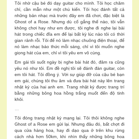
Tôi nhờ cậu bé đó dạy guitar cho mình. Tôi học chăm
chỉ, cần mẫn như một chú kiến. Tôi học đánh tất cả
những bản nhạc mà trước đây em đã chơi, đặc biệt là
Ghost of a Rose. Nhưng dù cố gắng thế nào, tôi vẫn
không chơi hay như em được, tôi nghe đi nghe lại bài
hát trong chiếc đĩa em để lại bất kỳ lúc nào tôi có thời
gian rảnh rỗi. Tôi để nó làm nhạc chuông điện thoại, để
nó làm nhạc báo thức mỗi sáng, chỉ vì tôi muốn nghe
giọng hát của em, chỉ vì tôi yêu em vô cùng.
Em gái tôi suốt ngày bị nghe bài hát đó, đâm ra cũng
yêu nó như tôi. Em đề nghị tôi sẽ đánh đàn guitar, còn
em tôi hát. Tôi đồng ý. Với sự giúp đỡ của cậu bé bạn
em gái, chúng tôi thu âm và đưa bài hát này lên trang
nhật ký của hai anh em. Trang nhật ký được trang trí
bằng những bông hoa hồng trắng muốt đến độ tinh
khôi.
…
Tôi đóng trang nhật ký mạng lại. Tôi thôi không nghe
Ghost of a Rose em gửi lại. Nhưng đâu đó, bất chợt đi
qua cửa hàng hoa, hay đi dạo qua ở trên khu rừng
cách nhà hơn 50km, khi nhìn thấy những bông hoa