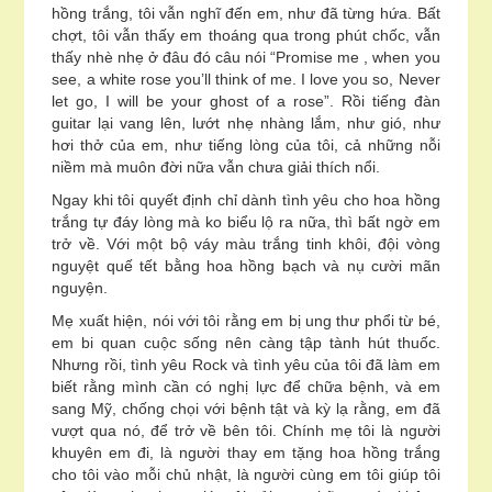
hồng trắng, tôi vẫn nghĩ đến em, như đã từng hứa. Bất
chợt, tôi vẫn thấy em thoáng qua trong phút chốc, vẫn
thấy nhè nhẹ ở đâu đó câu nói “Promise me , when you
see, a white rose you’ll think of me. I love you so, Never
let go, I will be your ghost of a rose”. Rồi tiếng đàn
guitar lại vang lên, lướt nhẹ nhàng lắm, như gió, như
hơi thở của em, như tiếng lòng của tôi, cả những nỗi
niềm mà muôn đời nữa vẫn chưa giải thích nổi.
Ngay khi tôi quyết định chỉ dành tình yêu cho hoa hồng
trắng tự đáy lòng mà ko biểu lộ ra nữa, thì bất ngờ em
trở về. Với một bộ váy màu trắng tinh khôi, đội vòng
nguyệt quế tết bằng hoa hồng bạch và nụ cười mãn
nguyện.
Mẹ xuất hiện, nói với tôi rằng em bị ung thư phổi từ bé,
em bi quan cuộc sống nên càng tập tành hút thuốc.
Nhưng rồi, tình yêu Rock và tình yêu của tôi đã làm em
biết rằng mình cần có nghị lực để chữa bệnh, và em
sang Mỹ, chống chọi với bệnh tật và kỳ lạ rằng, em đã
vượt qua nó, để trở về bên tôi. Chính mẹ tôi là người
khuyên em đi, là người thay em tặng hoa hồng trắng
cho tôi vào mỗi chủ nhật, là người cùng em tôi giúp tôi