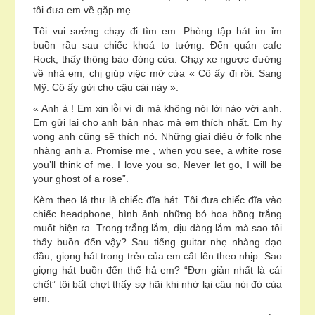
tôi đưa em về gặp mẹ.
Tôi vui sướng chạy đi tìm em. Phòng tập hát im ỉm
buồn rầu sau chiếc khoá to tướng. Đến quán cafe
Rock, thấy thông báo đóng cửa. Chạy xe ngược đường
về nhà em, chị giúp việc mở cửa « Cô ấy đi rồi. Sang
Mỹ. Cô ấy gửi cho cậu cái này ».
« Anh à ! Em xin lỗi vì đi mà không nói lời nào với anh.
Em gửi lại cho anh bản nhạc mà em thích nhất. Em hy
vọng anh cũng sẽ thích nó. Những giai điệu ở folk nhẹ
nhàng anh ạ. Promise me , when you see, a white rose
you’ll think of me. I love you so, Never let go, I will be
your ghost of a rose”.
Kèm theo lá thư là chiếc đĩa hát. Tôi đưa chiếc đĩa vào
chiếc headphone, hình ảnh những bó hoa hồng trắng
muốt hiện ra. Trong trắng lắm, dịu dàng lắm mà sao tôi
thấy buồn đến vậy? Sau tiếng guitar nhẹ nhàng dạo
đầu, giọng hát trong trẻo của em cất lên theo nhịp. Sao
giọng hát buồn đến thế hả em? “Đơn giản nhất là cái
chết” tôi bất chợt thấy sợ hãi khi nhớ lại câu nói đó của
em.