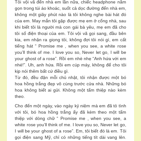
Tôi vội vã đến nhà em lần nữa, chiếc headphone nằm
gọn trong túi áo khoác, suốt cả dọc đường đến nhà em,
không một giây phút nào là tôi không nghe bài hát đó
của em. May mắn tôi gặp được mẹ em ở cổng nhà, sau
khi biết tôi là người mà con gái bà yêu, mẹ em đã cho
tôi số điện thoại của em. Tôi vội vã gọi sang, đầu bên
kia, em nhận ra giọng tôi, không đợi tôi nói gì, em cất
tiếng hát “ Promise me , when you see, a white rose
you’ll think of me. I love you so, Never let go, I will be
your ghost of a rose”. Rồi em nhè nhẹ “Anh hứa với em
nhé!”. Uh, anh hứa. Rồi em cúp máy, không để cho tôi
kịp nói thêm bất cứ điều gì.
Từ đó, đều đặn mỗi chủ nhật, tôi nhận được một bó
hoa hồng trắng đẹp vô cùng trước cửa nhà. Những bó
hoa không biết ai gửi. Không một tấm thiệp nào kèm
theo.
Cho đến một ngày, vào ngày kỷ niệm mà em đã tỏ tình
với tôi, bó hoa hồng trắng ấy đã kèm theo một tấm
thiệp với dòng chữ “ Promise me , when you see, a
white rose you’ll think of me. I love you so, Never let go,
I will be your ghost of a rose”. Em, tôi biết đó là em. Tôi
gọi điện sang Mỹ, chỉ có những tiếng tít dài vang lên.