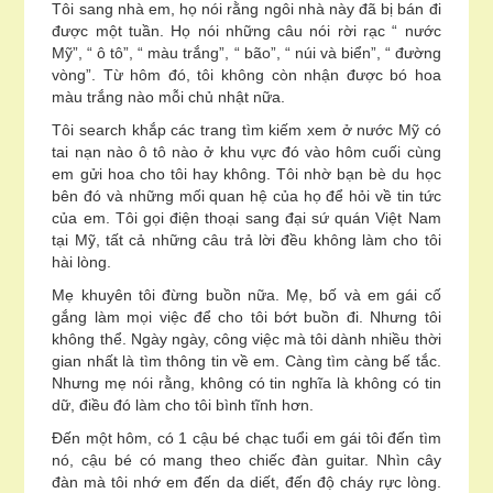
Tôi sang nhà em, họ nói rằng ngôi nhà này đã bị bán đi
được một tuần. Họ nói những câu nói rời rạc “ nước
Mỹ”, “ ô tô”, “ màu trắng”, “ bão”, “ núi và biển”, “ đường
vòng”. Từ hôm đó, tôi không còn nhận được bó hoa
màu trắng nào mỗi chủ nhật nữa.
Tôi search khắp các trang tìm kiếm xem ở nước Mỹ có
tai nạn nào ô tô nào ở khu vực đó vào hôm cuối cùng
em gửi hoa cho tôi hay không. Tôi nhờ bạn bè du học
bên đó và những mối quan hệ của họ để hỏi về tin tức
của em. Tôi gọi điện thoại sang đại sứ quán Việt Nam
tại Mỹ, tất cả những câu trả lời đều không làm cho tôi
hài lòng.
Mẹ khuyên tôi đừng buồn nữa. Mẹ, bố và em gái cố
gắng làm mọi việc để cho tôi bớt buồn đi. Nhưng tôi
không thể. Ngày ngày, công việc mà tôi dành nhiều thời
gian nhất là tìm thông tin về em. Càng tìm càng bế tắc.
Nhưng mẹ nói rằng, không có tin nghĩa là không có tin
dữ, điều đó làm cho tôi bình tĩnh hơn.
Đến một hôm, có 1 cậu bé chạc tuổi em gái tôi đến tìm
nó, cậu bé có mang theo chiếc đàn guitar. Nhìn cây
đàn mà tôi nhớ em đến da diết, đến độ cháy rực lòng.