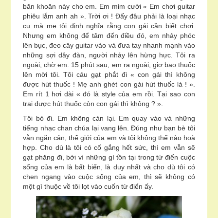
băn khoăn này cho em. Em mỉm cười « Em chơi guitar
phiêu lắm anh ah ». Trời ơi ! Đấy đâu phải là loại nhạc
cụ mà mẹ tôi định nghĩa rằng con gái cần biết chơi.
Nhưng em không để tâm đến điều đó, em nhảy phóc
lên bục, đeo cây guitar vào và đưa tay nhanh mạnh vào
những sợi dây đàn, người nhảy lên hừng hực. Tôi ra
ngoài, chờ em. 15 phút sau, em ra ngoài, giơ bao thuốc
lên mời tôi. Tôi cáu gạt phắt đi « con gái thì không
được hút thuốc ! Mẹ anh ghét con gái hút thuốc lá ! ».
Em rít 1 hơi dài « đó là style của em rồi. Tại sao con
trai được hút thuốc còn con gái thì không ? ».
Tôi bỏ đi. Em không cản lại. Em quay vào và những
tiếng nhạc chan chúa lại vang lên. Đúng như bạn bè tôi
vẫn ngăn cản, thế giới của em và tôi không thể nào hoà
hợp. Cho dù là tôi có cố gắng hết sức, thì em vẫn sẽ
gạt phăng đi, bởi vì những gì tồn tại trong từ điển cuộc
sống của em là bất biến, là duy nhất và cho dù tôi có
chen ngang vào cuộc sống của em, thì sẽ không có
một gì thuộc về tôi lọt vào cuốn từ điển ấy.