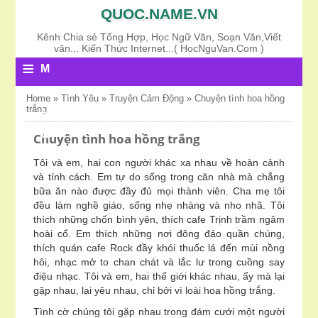
QUOC.NAME.VN
Kênh Chia sẻ Tổng Hợp, Học Ngữ Văn, Soạn Văn,Viết
văn... Kiến Thức Internet...( HocNguVan.Com )
≡
M
E
Home
»
Tình Yêu
»
Truyện Cảm Động
»
Chuyện tình hoa hồng
trắng
N
U
Chuyện tình hoa hồng trắng
Tôi và em, hai con người khác xa nhau về hoàn cảnh
và tính cách. Em tự do sống trong căn nhà mà chẳng
bữa ăn nào được đầy đủ mọi thành viên. Cha mẹ tôi
đều làm nghề giáo, sống nhẹ nhàng và nho nhã. Tôi
thích những chốn bình yên, thích cafe Trịnh trầm ngâm
hoài cổ. Em thích những nơi đông đảo quần chúng,
thích quán cafe Rock đầy khói thuốc lá đến mùi nồng
hôi, nhạc mở to chan chát và lắc lư trong cuồng say
điệu nhạc. Tôi và em, hai thế giới khác nhau, ấy mà lại
gặp nhau, lại yêu nhau, chỉ bởi vì loài hoa hồng trắng.
Tình cờ chúng tôi gặp nhau trong đám cưới một người