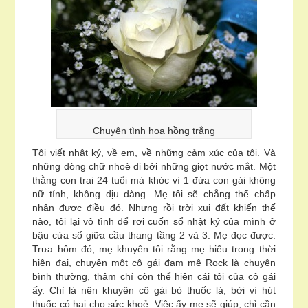
Chuyện tình hoa hồng trắng
Tôi viết nhật ký, về em, về những cảm xúc của tôi. Và
những dòng chữ nhoè đi bởi những giọt nước mắt. Một
thằng con trai 24 tuổi mà khóc vì 1 đứa con gái không
nữ tính, không dịu dàng. Mẹ tôi sẽ chẳng thể chấp
nhận được điều đó. Nhưng rồi trời xui đất khiến thế
nào, tôi lại vô tình để rơi cuốn sổ nhật ký của mình ở
bậu cửa sổ giữa cầu thang tầng 2 và 3. Mẹ đọc được.
Trưa hôm đó, mẹ khuyên tôi rằng mẹ hiểu trong thời
hiện đại, chuyện một cô gái đam mê Rock là chuyện
bình thường, thậm chí còn thể hiện cái tôi của cô gái
ấy. Chỉ là nên khuyên cô gái bỏ thuốc lá, bởi vì hút
thuốc có hại cho sức khoẻ. Việc ấy mẹ sẽ giúp, chỉ cần