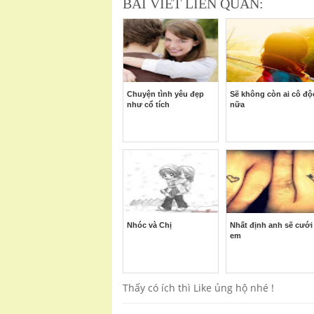
BÀI VIẾT LIÊN QUAN:
Chuyện tình yêu đẹp
Sẽ không còn ai cô độ
như cổ tích
nữa
Nhóc và Chị
Nhất định anh sẽ cưới
em
Thấy có ích thì Like ủng hộ nhé !