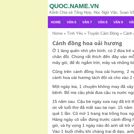
QUOC.NAME.VN
Kênh Chia sẻ Tổng Hợp, Học Ngữ Văn, Soạn Văn,
HOME
VĂN 6
VĂN 7
VĂN 8
VĂN 9
VĂ
Home
»
Tình Yêu
»
Truyện Cảm Động
»
Cánh 
Cánh đồng hoa oải hương
Ở 1 làng quên nhỏ yên bình, có 2 đứa trẻ
chân đồi. Chúng rất thích đến đây vào mỗ
mây gió, để đc ngắm trời, mây và những b
Cũng trên cánh đồng hoa oải hương, 2 ng
cành hoa oải hương tách đôi và cho vào 2 c
Một ngày kia, 1 chuyện không may đã xảy r
bệnh. Bố mẹ cậu phải đưa cậu ra nước ngoà
15 năm sau. Cậu bé ngày xưa nay đã trở thà
ức về tuổi thơ đã mất sau tai nạn. 15 năm 
quê 1 lần. Cô mở 1 trang trại trồng hoa n
Hàng ngày cô vẫn đứng trước cánh đồng h
gió, và hy vọng 1 ngày nào đó anh sẽ trở v
Vào 1 buổi chiều khi chàng trai đi dạo, an