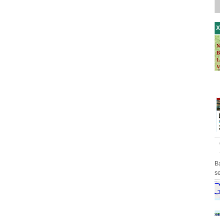
X
B
s
th