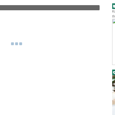
B
K
t
C