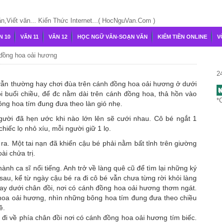
Viết văn... Kiến Thức Internet...( HocNguVan.Com )
N 10
VĂN 11
VĂN 12
HỌC NGỮ VĂN-SOẠN VĂN
KIẾM TIỀN ONLINE
V
đồng hoa oải hương
2
 vẫn thường hay chơi đùa trên cánh đồng hoa oải hương ở dưới
N
i buổi chiều, để đc nằm dài trên cánh đồng hoa, thả hồn vào
*
ông hoa tím đung đưa theo làn gió nhẹ.
ười đã hẹn ước khi nào lớn lên sẽ cưới nhau. Cô bé ngắt 1
hiếc lọ nhỏ xíu, mỗi người giữ 1 lọ.
a. Một tai nạn đã khiến cậu bé phải nằm bất tỉnh trên giường
i chửa trị.
nh ca sĩ nổi tiếng. Anh trở về làng quê cũ để tìm lại những ký
sau, kể từ ngày cậu bé ra đi cô bé vẫn chưa từng rời khỏi làng
gay dưới chân đồi, nơi có cánh đồng hoa oải hương thơm ngát.
oa oải hương, nhìn những bông hoa tím đung đưa theo chiều
ề.
h đi về phía chân đồi nơi có cánh đồng hoa oải hương tím biếc.