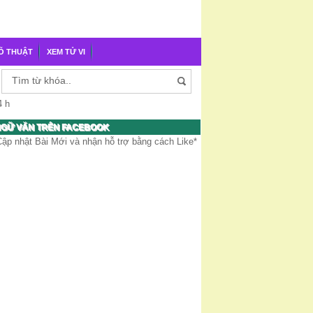
Õ THUẬT
XEM TỬ VI
4 h
GỮ VĂN TRÊN FACEBOOK
Cập nhật Bài Mới và nhận hỗ trợ bằng cách Like*