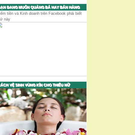
ẠN ĐANG MUỐN QUẢNG BÁ HAY BÁN HÀNG
iếm tiền và Kinh doanh trên Facebook phải biết
hứ này
ÁCH VỆ SINH VÙNG KÍN CHO THIẾU NỮ