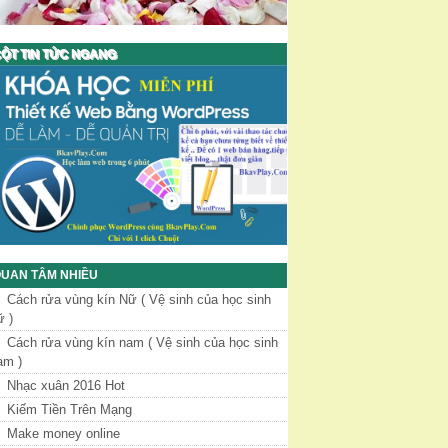
ỘT TIN TỨC NGANG
UAN TÂM NHIỀU
Cách rửa vùng kín Nữ ( Vệ sinh của học sinh
ữ )
Cách rửa vùng kín nam ( Vệ sinh của học sinh
am )
Nhạc xuân 2016 Hot
Kiếm Tiền Trên Mạng
Make money online