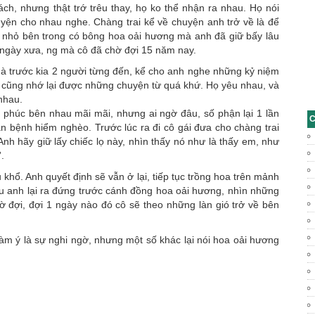
ch, nhưng thật trớ trêu thay, họ ko thể nhận ra nhau. Họ nói
uyện cho nhau nghe. Chàng trai kể về chuyện anh trở về là để
lọ nhỏ bên trong có bông hoa oải hương mà anh đã giữ bấy lâu
é ngày xưa, ng mà cô đã chờ đợi 15 năm nay.
à trước kia 2 người từng đến, kể cho anh nghe những kỷ niệm
h cũng nhớ lại được những chuyện từ quá khứ. Họ yêu nhau, và
nhau.
phúc bên nhau mãi mãi, nhưng ai ngờ đâu, số phận lại 1 lần
C
n bệnh hiểm nghèo. Trước lúc ra đi cô gái đưa cho chàng trai
 “Anh hãy giữ lấy chiếc lọ này, nhìn thấy nó như là thấy em, như
.
u khổ. Anh quyết định sẽ vẫn ở lại, tiếp tục trồng hoa trên mảnh
ều anh lại ra đứng trước cánh đồng hoa oải hương, nhìn những
ờ đợi, đợi 1 ngày nào đó cô sẽ theo những làn gió trở về bên
m ý là sự nghi ngờ, nhưng một số khác lại nói hoa oải hương