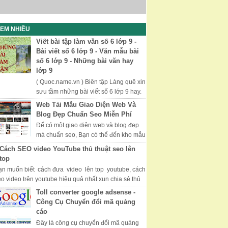
EM NHIỀU
Viết bài tập làm văn số 6 lớp 9 -
Bài viết số 6 lớp 9 - Văn mẫu bài
số 6 lớp 9 - Những bài văn hay
lớp 9
( Quoc.name.vn ) Biên tập Làng quê xin
sưu tầm những bài viết số 6 lớp 9 hay.
Chúc các bạn học tốt thi tốt. Những Bài
Web Tải Mẫu Giao Diện Web Và
Văn Hay, Văn Mẫu Lớp 9...
Blog Đẹp Chuẩn Seo Miễn Phí
Để có một giao diện web và blog đẹp
mà chuẩn seo, Bạn có thể đến kho mẫu
của Mythemeshop với nhiều giao diện
Cách SEO video YouTube thủ thuật seo lên
đẹp và được tối ưu hóa, đượ...
top
ạn muốn biết cách đưa video lên top youtube, cách
eo video trên youtube hiệu quả nhất xun chia sẻ thủ
uật seo video youtube hữ hiệu...
Toll converter google adsense -
Công Cụ Chuyển đổi mã quảng
cáo
Đây là công cụ chuyển đổi mã quảng