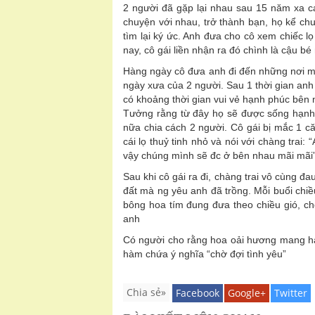
2 người đã gặp lại nhau sau 15 năm xa cá
chuyện với nhau, trở thành bạn, họ kể ch
tìm lại ký ức. Anh đưa cho cô xem chiếc 
nay, cô gái liền nhận ra đó chình là cậu b
Hàng ngày cô đưa anh đi đến những nơi m
ngày xưa của 2 người. Sau 1 thời gian an
có khoảng thời gian vui vẻ hạnh phúc bên 
Tưởng rằng từ đây họ sẽ được sống hạnh 
nữa chia cách 2 người. Cô gái bị mắc 1 că
cái lọ thuỷ tinh nhỏ và nói với chàng trai:
vậy chúng mình sẽ đc ở bên nhau mãi mãi”
Sau khi cô gái ra đi, chàng trai vô cùng đa
đất mà ng yêu anh đã trồng. Mỗi buổi chi
bông hoa tím đung đưa theo chiều gió, ch
anh
Có người cho rằng hoa oải hương mang hà
hàm chứa ý nghĩa “chờ đợi tình yêu”
Chia sẻ»
Facebook
Google+
Twitter