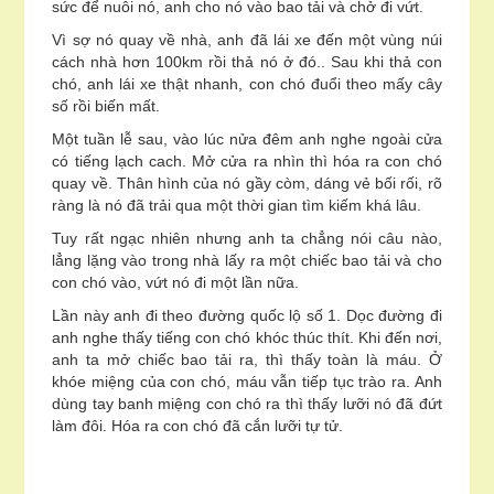
sức để nuôi nó, anh cho nó vào bao tải và chở đi vứt.
Vì sợ nó quay về nhà, anh đã lái xe đến một vùng núi
cách nhà hơn 100km rồi thả nó ở đó.. Sau khi thả con
chó, anh lái xe thật nhanh, con chó đuổi theo mấy cây
số rồi biến mất.
Một tuần lễ sau, vào lúc nửa đêm anh nghe ngoài cửa
có tiếng lạch cach. Mở cửa ra nhìn thì hóa ra con chó
quay về. Thân hình của nó gầy còm, dáng vẻ bối rối, rõ
ràng là nó đã trải qua một thời gian tìm kiếm khá lâu.
Tuy rất ngạc nhiên nhưng anh ta chẳng nói câu nào,
lẳng lặng vào trong nhà lấy ra một chiếc bao tải và cho
con chó vào, vứt nó đi một lần nữa.
Lần này anh đi theo đường quốc lộ số 1. Dọc đường đi
anh nghe thấy tiếng con chó khóc thúc thít. Khi đến nơi,
anh ta mở chiếc bao tải ra, thì thấy toàn là máu. Ở
khóe miệng của con chó, máu vẫn tiếp tục trào ra. Anh
dùng tay banh miệng con chó ra thì thấy lưỡi nó đã đứt
làm đôi. Hóa ra con chó đã cắn lưỡi tự tử.