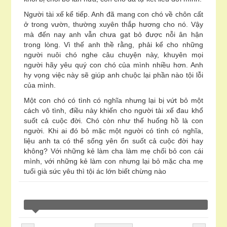
Người tài xế kể tiếp. Anh đã mang con chó về chôn cất
ở trong vườn, thường xuyên thắp hương cho nó. Vậy
mà đến nay anh vẫn chưa gạt bỏ được nỗi ân hận
trong lòng. Vì thế anh thề rằng, phải kể cho những
người nuôi chó nghe câu chuyện này, khuyên mọi
người hãy yêu quý con chó của mình nhiều hơn. Anh
hy vọng việc này sẽ giúp anh chuộc lại phần nào tội lỗi
của mình.
Một con chó có tình có nghĩa nhưng lại bị vứt bỏ một
cách vô tình, điều này khiến cho người tài xế đau khổ
suốt cả cuộc đời. Chó còn như thế huống hồ là con
người. Khi ai đó bỏ mặc một người có tình có nghĩa,
liệu anh ta có thể sống yên ổn suốt cả cuộc đời hay
không? Với những kẻ làm cha làm mẹ chối bỏ con cái
mình, với những kẻ làm con nhưng lại bỏ mặc cha mẹ
tuổi già sức yêu thì tội ác lớn biết chừng nào