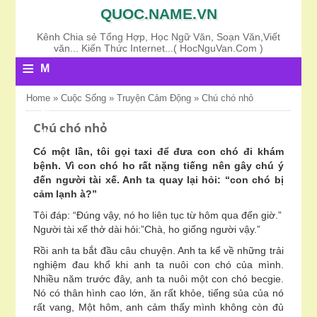
QUOC.NAME.VN
Kênh Chia sẻ Tổng Hợp, Học Ngữ Văn, Soạn Văn,Viết
văn... Kiến Thức Internet...( HocNguVan.Com )
≡
M
E
Home
»
Cuộc Sống
»
Truyện Cảm Động
»
Chú chó nhỏ
N
Chú chó nhỏ
U
Có một lần, tôi gọi taxi để đưa con chó đi khám
bệnh. Vì con chó ho rất nặng tiếng nên gây chú ý
đến người tài xế. Anh ta quay lại hỏi: “con chó bị
cảm lạnh à?”
Tôi đáp: “Đúng vậy, nó ho liên tục từ hôm qua đến giờ.”
Người tài xế thở dài hỏi:”Chà, ho giống người vậy.”
Rồi anh ta bắt đầu câu chuyện. Anh ta kể về những trải
nghiệm đau khổ khi anh ta nuôi con chó của mình.
Nhiều năm trước đây, anh ta nuôi một con chó becgie.
Nó có thân hình cao lớn, ăn rất khỏe, tiếng sủa của nó
rất vang, Một hôm, anh cảm thấy mình không còn đủ