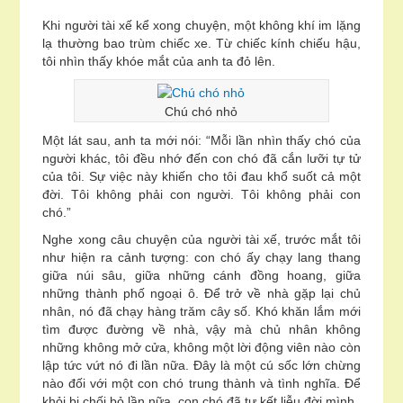
Khi người tài xế kể xong chuyện, một không khí im lặng
lạ thường bao trùm chiếc xe. Từ chiếc kính chiếu hậu,
tôi nhìn thấy khóe mắt của anh ta đỏ lên.
Chú chó nhỏ
Một lát sau, anh ta mới nói: “Mỗi lần nhìn thấy chó của
người khác, tôi đều nhớ đến con chó đã cắn lưỡi tự tử
của tôi. Sự việc này khiến cho tôi đau khổ suốt cả một
đời. Tôi không phải con người. Tôi không phải con
chó.”
Nghe xong câu chuyện của người tài xế, trước mắt tôi
như hiện ra cảnh tượng: con chó ấy chạy lang thang
giữa núi sâu, giữa những cánh đồng hoang, giữa
những thành phố ngoại ô. Để trở về nhà gặp lại chủ
nhân, nó đã chạy hàng trăm cây số. Khó khăn lắm mới
tìm được đường về nhà, vậy mà chủ nhân không
những không mở cửa, không một lời động viên nào còn
lập tức vứt nó đi lần nữa. Đây là một cú sốc lớn chừng
nào đối với một con chó trung thành và tình nghĩa. Để
khỏi bị chối bỏ lần nữa, con chó đã tự kết liễu đời mình.