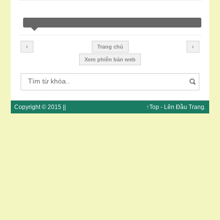
‹
Trang chủ
›
Xem phiên bản web
Copyright © 2015 ||
↑Top
- Lên Đầu
Trang
.