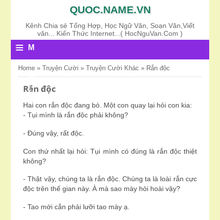
QUOC.NAME.VN
Kênh Chia sẻ Tổng Hợp, Học Ngữ Văn, Soạn Văn,Viết
văn... Kiến Thức Internet...( HocNguVan.Com )
≡
M
E
Home
»
Truyện Cười
»
Truyện Cười Khác
»
Rắn độc
N
Rắn độc
U
Hai con rắn độc đang bò. Một con quay lại hỏi con kia:
- Tụi mình là rắn độc phải không?
- Đúng vậy, rất độc.
Con thứ nhất lại hỏi: Tụi mình có đúng là rắn độc thiệt
không?
- Thật vậy, chúng ta là rắn độc. Chúng ta là loài rắn cực
độc trên thế gian này. À mà sao mày hỏi hoài vậy?
- Tao mới cắn phải lưỡi tao mày ạ.