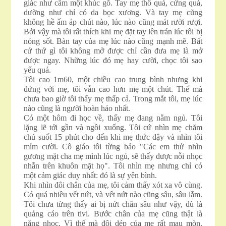
giác như cầm một khúc gỗ. Tay mẹ thô quá, cứng quá,
dường như chỉ có da bọc xương. Và tay mẹ cũng
không hề ấm áp chút nào, lúc nào cũng mát rười rượi.
Bởi vậy mà tôi rất thích khi mẹ đặt tay lên trán lúc tôi bị
nóng sốt. Bàn tay của mẹ lúc nào cũng mạnh mẽ. Bất
cứ thứ gì tôi không mở được chỉ cần đưa mẹ là mở
được ngay. Những lúc đó mẹ hay cười, chọc tôi sao
yếu quá.
Tôi cao 1m60, một chiều cao trung bình nhưng khi
đứng với mẹ, tôi vẫn cao hơn mẹ một chút. Thế mà
chưa bao giờ tôi thấy mẹ thấp cả. Trong mắt tôi, mẹ lúc
nào cũng là người hoàn hảo nhất.
Có một hôm đi học về, thấy mẹ đang nằm ngủ. Tôi
lặng lẽ tới gần và ngồi xuống. Tôi cứ nhìn mẹ chăm
chú suốt 15 phút cho đến khi mẹ thức dậy và nhìn tôi
mỉm cười. Cô giáo tôi từng bảo "Các em thử nhìn
gương mặt cha mẹ mình lúc ngủ, sẽ thấy được nỗi nhọc
nhằn trên khuôn mặt họ". Tôi nhìn mẹ nhưng chỉ có
một cảm giác duy nhất: đó là sự yên bình.
Khi nhìn đôi chân của mẹ, tôi cảm thấy xót xa vô cùng.
Có quá nhiều vết nứt, và vết nứt nào cũng sâu, sâu lắm.
Tôi chưa từng thấy ai bị nứt chân sâu như vậy, dù là
quảng cáo trên tivi. Bước chân của mẹ cũng thật là
nặng nhọc. Vì thế mà đôi dép của mẹ rất mau mòn.