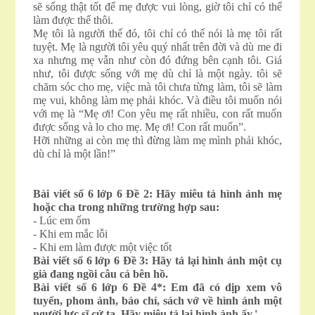
sẽ sống thật tốt để mẹ được vui lòng, giờ tôi chỉ có thể
làm được thế thôi.
Mẹ tôi là người thế đó, tôi chỉ có thể nói là mẹ tôi rất
tuyệt. Mẹ là người tôi yêu quý nhất trên đời và dù me đi
xa nhưng mẹ vẫn như còn đó đứng bên cạnh tôi. Giá
như, tôi được sống với mẹ dù chỉ là một ngày. tôi sẽ
chăm sóc cho mẹ, việc mà tôi chưa từng làm, tôi sẽ làm
mẹ vui, không làm mẹ phải khóc. Và điều tôi muốn nói
với mẹ là “Mẹ ơi! Con yêu mẹ rất nhiều, con rất muốn
được sống và lo cho mẹ. Mẹ ơi! Con rất muốn”.
Hỡi những ai còn mẹ thì đừng làm mẹ mình phải khóc,
dù chỉ là một lần!”
Bài viết số 6 lớp 6 Đề 2: Hãy miêu tả hình ảnh mẹ
hoặc cha trong những trường hợp sau:
- Lúc em ốm
- Khi em mắc lỗi
- Khi em làm được một việc tốt
Bài viết số 6 lớp 6 Đề 3: Hãy tả lại hình ảnh một cụ
già đang ngồi câu cá bên hồ.
Bài viết số 6 lớp 6 Đề 4*: Em đã có dịp xem vô
tuyến, phom ảnh, báo chí, sách vở về hình ảnh một
người lực sĩ cử tạ. Hãy miêu tả lại hình ảnh ấy.'