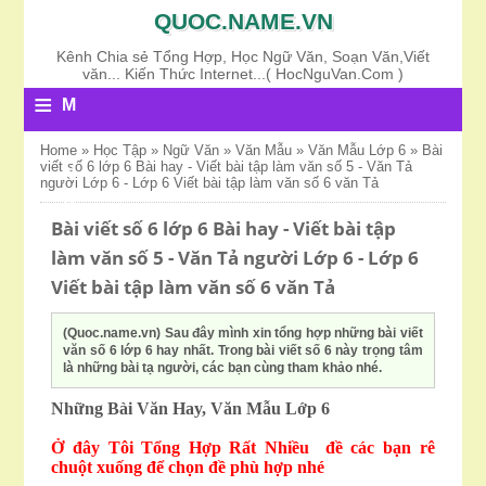
QUOC.NAME.VN
Kênh Chia sẻ Tổng Hợp, Học Ngữ Văn, Soạn Văn,Viết
văn... Kiến Thức Internet...( HocNguVan.Com )
≡
M
E
Home
»
Học Tập
»
Ngữ Văn
»
Văn Mẫu
»
Văn Mẫu Lớp 6
»
Bài
viết số 6 lớp 6 Bài hay - Viết bài tập làm văn số 5 - Văn Tả
N
người Lớp 6 - Lớp 6 Viết bài tập làm văn số 6 văn Tả
U
Bài viết số 6 lớp 6 Bài hay - Viết bài tập
làm văn số 5 - Văn Tả người Lớp 6 - Lớp 6
Viết bài tập làm văn số 6 văn Tả
(Quoc.name.vn) Sau đây mình xin tổng hợp những bài viết
văn số 6 lớp 6 hay nhất. Trong bài viết số 6 này trọng tâm
là những bài tạ người, các bạn cùng tham khảo nhé.
Những Bài Văn Hay, Văn Mẫu Lớp 6
Ở đây Tôi Tổng Hợp Rất Nhiều đề các bạn rê
chuột xuống để chọn đề phù hợp nhé