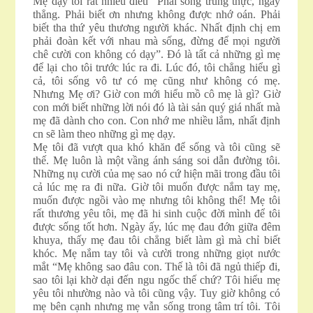
Mẹ dạy tôi rất nhiều điều “Phải sống trung thực, ngay
thẳng. Phải biết ơn nhưng không được nhớ oán. Phải
biết tha thứ yêu thương người khác. Nhất định chị em
phải đoàn kết với nhau mà sống, đừng để mọi người
chê cười con không có dạy”. Đó là tất cả những gì mẹ
để lại cho tôi trước lúc ra đi. Lúc đó, tôi chẳng hiểu gì
cả, tôi sống vô tư có mẹ cũng như không có mẹ.
Nhưng Mẹ ơi? Giờ con mới hiểu mồ cô mẹ là gì? Giờ
con mới biết những lời nói đó là tài sản quý giá nhất mà
mẹ đã dành cho con. Con nhớ me nhiều lắm, nhất định
cn sẽ làm theo những gì mẹ dạy.
Mẹ tôi đã vượt qua khó khăn để sống và tôi cũng sẽ
thế. Mẹ luôn là một vầng ánh sáng soi dẫn đường tôi.
Những nụ cười của mẹ sao nó cứ hiện mãi trong đầu tôi
cả lúc mẹ ra đi nữa. Giờ tôi muốn được nắm tay mẹ,
muốn được ngồi vào mẹ nhưng tôi không thể! Mẹ tôi
rất thương yêu tôi, mẹ đã hi sinh cuộc đời mình để tôi
được sống tốt hơn. Ngày ấy, lúc mẹ đau đớn giữa đêm
khuya, thấy mẹ đau tôi chẳng biết làm gì mà chỉ biết
khóc. Mẹ nắm tay tôi và cười trong những giọt nước
mắt “Mẹ không sao đâu con. Thế là tôi đã ngủ thiếp đi,
sao tôi lại khờ dại đến ngu ngốc thế chứ? Tôi hiểu mẹ
yêu tôi nhường nào và tôi cũng vậy. Tuy giờ không có
mẹ bên cạnh nhưng mẹ vẫn sống trong tâm trí tôi. Tôi