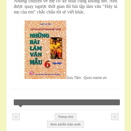
Những chuyện về mẹ có kể hoài cũng không hết. Nếu
được quay ngược thời gian thì bài tập làm văn "Hãy tả
mẹ của em" chắc chắn tôi sẽ viết khác.
Sưu Tầm : Quoc.name.vn
‹
Trang chủ
›
Xem phiên bản web