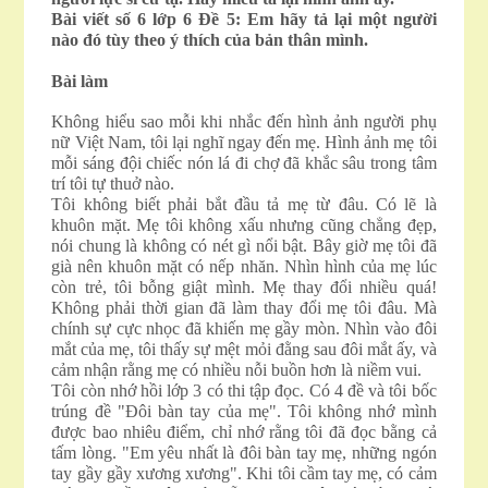
Bài viết số 6 lớp 6 Đề 5: Em hãy tả lại một người
nào đó tùy theo ý thích của bản thân mình.
Bài làm
Không hiểu sao mỗi khi nhắc đến hình ảnh người phụ
nữ Việt Nam, tôi lại nghĩ ngay đến mẹ. Hình ảnh mẹ tôi
mỗi sáng đội chiếc nón lá đi chợ đã khắc sâu trong tâm
trí tôi tự thuở nào.
Tôi không biết phải bắt đầu tả mẹ từ đâu. Có lẽ là
khuôn mặt. Mẹ tôi không xấu nhưng cũng chẳng đẹp,
nói chung là không có nét gì nổi bật. Bây giờ mẹ tôi đã
già nên khuôn mặt có nếp nhăn. Nhìn hình của mẹ lúc
còn trẻ, tôi bỗng giật mình. Mẹ thay đổi nhiều quá!
Không phải thời gian đã làm thay đổi mẹ tôi đâu. Mà
chính sự cực nhọc đã khiến mẹ gầy mòn. Nhìn vào đôi
mắt của mẹ, tôi thấy sự mệt mỏi đằng sau đôi mắt ấy, và
cảm nhận rằng mẹ có nhiều nỗi buồn hơn là niềm vui.
Tôi còn nhớ hồi lớp 3 có thi tập đọc. Có 4 đề và tôi bốc
trúng đề "Đôi bàn tay của mẹ". Tôi không nhớ mình
được bao nhiêu điểm, chỉ nhớ rằng tôi đã đọc bằng cả
tấm lòng. "Em yêu nhất là đôi bàn tay mẹ, những ngón
tay gầy gầy xương xương". Khi tôi cầm tay mẹ, có cảm