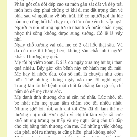
Phần gót của đôi dép cao su mòn gần sát đất và dép trái
mòn hơn dép phải chứng tỏ khi đi mẹ đặt trọng tâm về
phía sau và nghiêng về bên trái. Hễ có người gọi thì lúc
nào mẹ cũng hối hả chạy ra, có lúc còn xém bị vấp ngã.
Người ta nói những người đi nhanh và bước chân nặng
nhọc thì sống không được sung sướng. Có lẽ là vậy
nhỉ.
Ngay chỗ xương vai của mẹ có 2 cái hốc thật sâu. Và
da của mẹ thì bủng beo, không săn chắc như người
khác. Thương mẹ quá.
Mẹ tôi bị viêm xoan. Đó là do ngày xưa mẹ hít bụi than
quá nhiều. Bây giờ, căn bệnh này cứ hành mẹ tôi mãi.
Mẹ hay bị nhức đầu, còn sổ mũi là chuyện như cơm
bữa. Thế nhưng không ngày nào mẹ tôi nghỉ ngơi.
Trong khi tôi hễ bệnh một chút là chẳng làm gì cả, chỉ
nằm đó để mẹ chăm sóc.
Mẹ dành tình thương cho ai cần nó nhất. Lúc nhỏ, tôi
bé nhất nên mẹ quan tâm chăm sóc tôi nhiều nhất.
Nhưng giờ lớn rồi, anh chị tôi đều đã đi làm thì mẹ
thương chị nhất. Đơn giản vì chị tôi làm việc rất cực
khổ nhưng lương lại thấp và mẹ nghĩ rằng cần bù đắp
cho chị bằng tình thương của mẹ. Có những việc không
cần phải nói ra nhưng ta cũng hiểu, phải không nào?