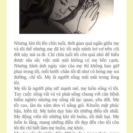
Nhưng khi tôi lên chín tuổi, thời gian quá ngắn giữa mẹ
và tôi thế nhưng mẹ đã bỏ tôi một mình bơ vơ trên cõi
đời này mà ra đi. Chỉ chín tuổi tôi còn quá nhỏ để hiểu
được sâu sắc việc mãi mãi không có mẹ bên cạnh.
Nhưng hình ảnh ngày nào của mẹ thì không bao giờ
phai trong tôi, mỗi bước chân tôi đi như có bóng mẹ soi
đường, chỉ tôi. Mẹ là người sống mãi mãi trong lòng
tôi.
Mẹ tôi là người phụ nữ mạnh mẽ, mẹ luôn sống vì tôi.
Tuy cuộc sống vất vả và phải sống chung với căn bệnh
hiểm nghèo nhưng mẹ sống rất lạc quan, yêu đời. Mẹ
tôi cao, làn da xám đen vì nắng gió. Khuôn mặt phúc
hậu, hiền từ. Mẹ luôn dạy bảo tôi những điều tốt nhất.
Mẹ động viên tôi những khi tôi buồn, tôi thất bại. Mẹ
luôn lo lắng, mang những điều tốt đẹp đến cho tôi còn
tôi thì chỉ biết làm mẹ buồn, mẹ khóc.