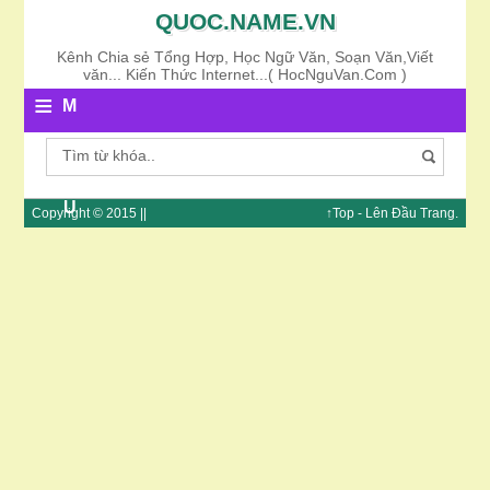
QUOC.NAME.VN
Kênh Chia sẻ Tổng Hợp, Học Ngữ Văn, Soạn Văn,Viết
văn... Kiến Thức Internet...( HocNguVan.Com )
≡
M
E
N
U
Copyright © 2015 ||
↑Top
- Lên Đầu
Trang
.